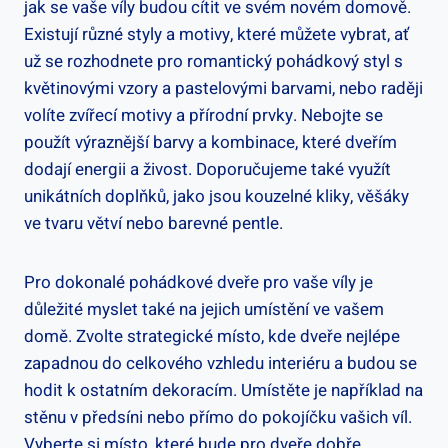
jak se vaše víly budou cítit ve svém novém domově.
Existují různé styly a motivy, které můžete vybrat, ať
už se rozhodnete pro romantický pohádkový styl s
květinovými vzory a pastelovými barvami, nebo raději
volíte zvířecí motivy a přírodní prvky. Nebojte se
použít výraznější barvy a kombinace, které dveřím
dodají energii a živost. Doporučujeme také využít
unikátních doplňků, jako jsou kouzelné kliky, věšáky
ve tvaru větví nebo barevné pentle.
Pro dokonalé pohádkové dveře pro vaše víly je
důležité myslet také na jejich umístění ve vašem
domě. Zvolte strategické místo, kde dveře nejlépe
zapadnou do celkového vzhledu interiéru a budou se
hodit k ostatním dekoracím. Umístěte je například na
stěnu v předsíni nebo přímo do pokojíčku vašich víl.
Vyberte si místo, které bude pro dveře dobře