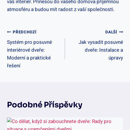
váš interiér. Přinesou do vašeho domova příjemnou
atmosféru a budou mít radost z vaší společnosti.
Navigace
PŘEDCHOZÍ
DALŠÍ
Systém pro posuvné
Jak vysadit posuvné
Pro
interiérové dveře:
dveře: Instalace a
Příspěvek
Moderní a praktické
úpravy
řešení
Podobné Příspěvky