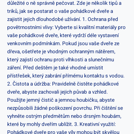
důležité o ně správně pečovat. Zde je několik tipů a
triků, jak se postarat o vaše pohádkové dveře a
zajistit jejich dlouhodobé užívání. 1. Ochrana před
povětrnostními vlivy: Vyberte si kvalitní materiály pro
vaše pohádkové dveře, které vydrží déle vystavení
venkovním podmínkám. Pokud jsou vaše dveře ze
dřeva, ošetřete je vhodným ochranným nátěrem,
který zajistí ochranu proti vlhkosti a slunečnímu
záření. Před deštěm je také vhodné umístit
přístřešek, který zabrání přímému kontaktu s vodou.
2. Čistota a údržba: Pravidelně čistěte pohádkové
dveře, abyste zachovali jejich půvab a vzhled.
Použijte jemný čistič a jemnou houbičku, abyste
nezpůsobili žádné poškození povrchu. Při čištění se
vyhněte ostrým předmětům nebo drsným houbám,
které by mohly dveřím ublížit. 3. Kreativní využití:
Pohádkové dveře pro vaše víly mohou být skvělou