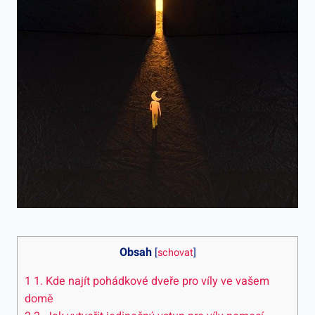
Obsah
[
schovat
]
1
1. Kde najít pohádkové dveře pro víly ve vašem
domě