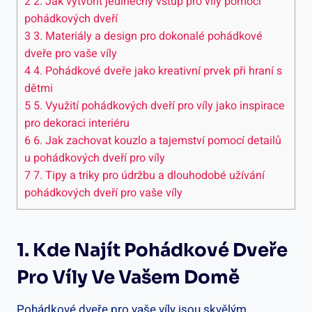
2
2. Jak vytvořit jedinečný vstup pro víly pomocí
pohádkových dveří
3
3. Materiály a design pro dokonalé pohádkové
dveře pro vaše víly
4
4. Pohádkové dveře jako kreativní prvek při hraní s
dětmi
5
5. Využití pohádkových dveří pro víly jako inspirace
pro dekoraci interiéru
6
6. Jak zachovat kouzlo a tajemství pomocí detailů
u pohádkových dveří pro víly
7
7. Tipy a triky pro údržbu a dlouhodobé užívání
pohádkových dveří pro vaše víly
1. Kde Najít Pohádkové Dveře
Pro Víly Ve Vašem Domě
Pohádkové dveře pro vaše víly jsou skvělým