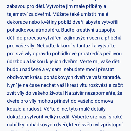
zábavou pro děti. Vytvořte jim malé příběhy a
tajemství za dveřmi. Můžete také umístit malé
dekorace nebo květiny poblíž dveří, abyste vytvořili
pohádkovou atmosféru. Buďte kreativní a zapojte
děti do procesu vytváření zajímavých scén a příběhů
pro vaše víly. Nebuďte lakomí s fantazií a vytvořte
pro své víly opravdu pohádkové prostředí s pečlivou
údržbou a láskou k jejich dveřím. Věřte mi, vaše děti
budou nadšené a vy sami nebudete moci přestat
obdivovat krásu pohádkových dveří ve vaší zahradě.
Nyní je na čase nechat vaši kreativitu rozkvést a začít
zvát víly do vašeho života! Na závěr nezapomeňte, že
dveře pro víly mohou přinést do vašeho domova
kouzlo a radost. Věřte či ne, tyto malé detaily
dokážou vytvořit velký rozdíl. Vyberte si z naší široké
nabídky pohádkových dveří, které světu víl zpřístupní