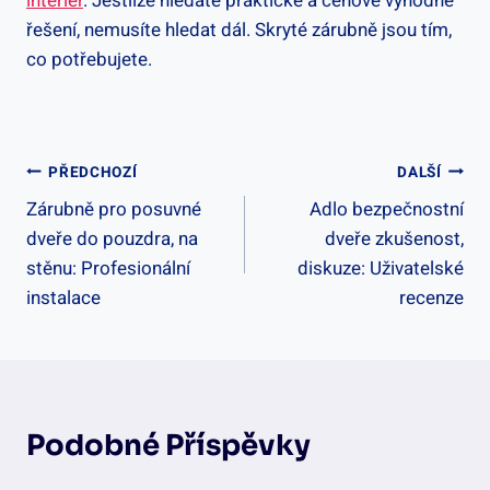
interiér
. Jestliže hledáte praktické a cenově výhodné
řešení, nemusíte hledat dál. Skryté zárubně jsou tím,
co potřebujete.
Navigace
PŘEDCHOZÍ
DALŠÍ
Zárubně pro posuvné
Adlo bezpečnostní
Pro
dveře do pouzdra, na
dveře zkušenost,
Příspěvek
stěnu: Profesionální
diskuze: Uživatelské
instalace
recenze
Podobné Příspěvky