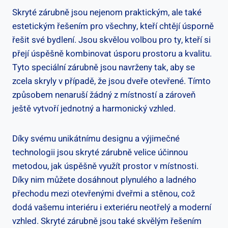
Skryté zárubně jsou nejenom praktickým, ale také
estetickým řešením pro všechny, kteří chtějí úsporně
řešit své bydlení. Jsou skvělou volbou pro ty, kteří si
přejí úspěšně kombinovat úsporu prostoru a kvalitu.
Tyto speciální zárubně jsou navrženy tak, aby se
zcela skryly v případě, že jsou dveře otevřené. Tímto
způsobem nenaruší žádný z místností a zároveň
ještě vytvoří jednotný a harmonický vzhled.
Díky svému unikátnímu designu a výjimečné
technologii jsou skryté zárubně velice účinnou
metodou, jak úspěšně využít prostor v místnosti.
Díky nim můžete dosáhnout plynulého a ladného
přechodu mezi otevřenými dveřmi a stěnou, což
dodá vašemu interiéru i exteriéru neotřelý a moderní
vzhled. Skryté zárubně jsou také skvělým řešením