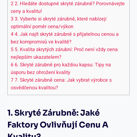
2
2. Hledáte dostupné skryté zárubně? Porovnávejte
ceny a kvalitu!
3
3. Vyberte si skryté zárubně, které nabízejí
optimální poměr cena/výkon
4
4. Jak najít skryté zárubně s přijatelnou cenou a
bez kompromisů ve kvalitě?
5
5. Kvalita skrytých zárubní: Proč není vždy cena
nejlepším ukazatelem?
6
6. Skryté zárubně pro každou kapsu: Tipy na
úsporu bez ohrožení kvality
7
7. Skryté zárubně cena: Jak vybrat výrobce s
osvědčenou kvalitou?
1. Skryté Zárubně: Jaké
Faktory Ovlivňují Cenu A
Kvalitu?