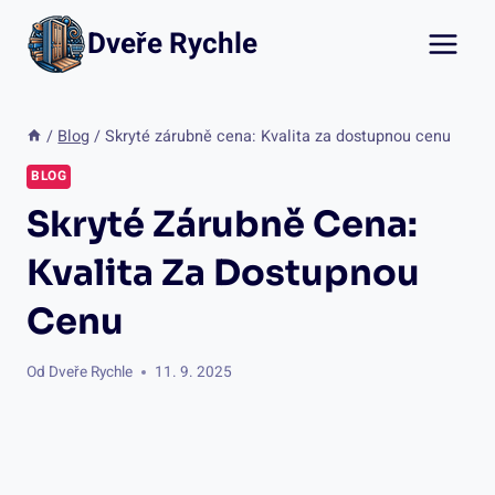
Přeskočit
Dveře Rychle
na
obsah
/
Blog
/
Skryté zárubně cena: Kvalita za dostupnou cenu
BLOG
Skryté Zárubně Cena:
Kvalita Za Dostupnou
Cenu
Od
Dveře Rychle
11. 9. 2025