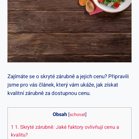
Zajímáte se o skryté zárubně a jejich cenu? Připravili
jsme pro vás článek, který vám ukáže, jak získat
kvalitní zárubně za dostupnou cenu.
Obsah
[
schovat
]
1
1. Skryté zárubně: Jaké faktory ovlivňují cenu a
kvalitu?