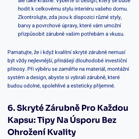
ale také krásné. Vyberte si design, který se bude
hodit k celkovému stylu interiéru vašeho domu.
Zkontrolujte, zda jsou k dispozici různé styly,
barvy a povrchové úpravy, které vám umožní
přizpůsobit zárubně vašim potřebám a vkusu.
Pamatujte, že i když kvalitní skryté zárubně nemusí
být vždy nejlevnější, přinášejí dlouhodobé investiční
přínosy. Při výběru se zaměřte na materiál, montážní
systém a design, abyste si vybrali zárubně, které
budou odolné, spolehlivé a esteticky příjemné.
6. Skryté Zárubně Pro Každou
Kapsu: Tipy Na Úsporu Bez
Ohrožení Kvality