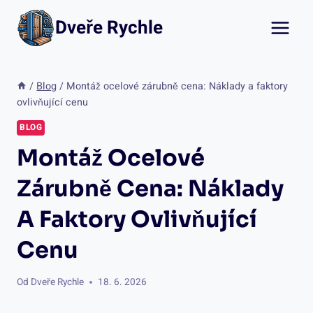
Přeskočit
Dveře Rychle
na
obsah
/
Blog
/
Montáž ocelové zárubně cena: Náklady a faktory
ovlivňující cenu
BLOG
Montáž Ocelové
Zárubně Cena: Náklady
A Faktory Ovlivňující
Cenu
Od
Dveře Rychle
18. 6. 2026