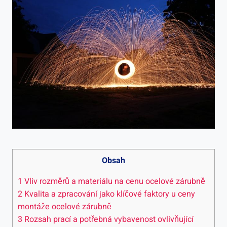
Obsah
1
Vliv rozměrů a materiálu na cenu ocelové zárubně
2
Kvalita a zpracování jako klíčové faktory u ceny
montáže ocelové zárubně
3
Rozsah prací a potřebná vybavenost ovlivňující