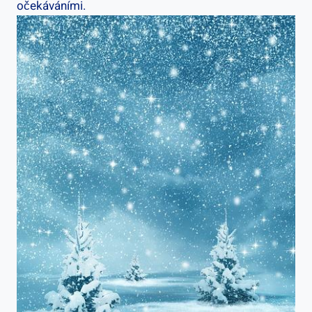
očekáváními.