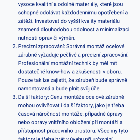
vysoce kvalitní a odolné materiály, které jsou
schopné odolávat každodennímu opotřebení a
zátěži. Investovat do vyšší kvality materiálu
znamená dlouhodobou odolnost a minimalizaci
nutnosti oprav či výměn.
Precizní zpracování: Správná montáž ocelové
zárubně vyžaduje pečlivé a precizní zpracování.
Profesionální montážní technik by měl mít
dostatečné know-how a zkušenosti v oboru.
Pouze tak lze zajistit, že zárubeň bude správně
namontovaná a bude plnit svůj účel.
Další faktory: Cenu montáže ocelové zárubně
mohou ovlivňovat i další faktory, jako je třeba
časová náročnost montáže, případné úpravy
nebo opravy vnitřního obložení při montáži a
přístupnost pracovního prostoru. Všechny tyto
faktory je třeba brát v úvahu při určování