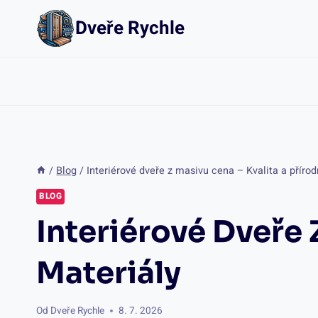
Přeskočit
Dveře Rychle
na
obsah
/
Blog
/
Interiérové dveře z masivu cena – Kvalita a přírod
BLOG
Interiérové Dveře 
Materiály
Od
Dveře Rychle
8. 7. 2026