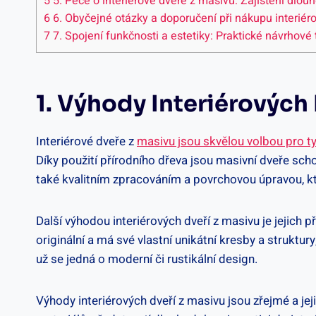
5
5. Péče o interiérové dveře z masivu: Zajištění dlou
6
6. Obyčejné otázky a doporučení při nákupu interiér
7
7. Spojení funkčnosti a estetiky: Praktické návrhové 
1. Výhody Interiérových
Interiérové dveře z
masivu jsou skvělou volbou pro t
Díky použití přírodního dřeva jsou masivní dveře sch
také kvalitním zpracováním a povrchovou úpravou, kte
Další výhodou interiérových dveří z masivu je jejich př
originální a má své vlastní unikátní kresby a struktur
už se jedná o moderní či rustikální design.
Výhody interiérových dveří z masivu jsou zřejmé a jeji