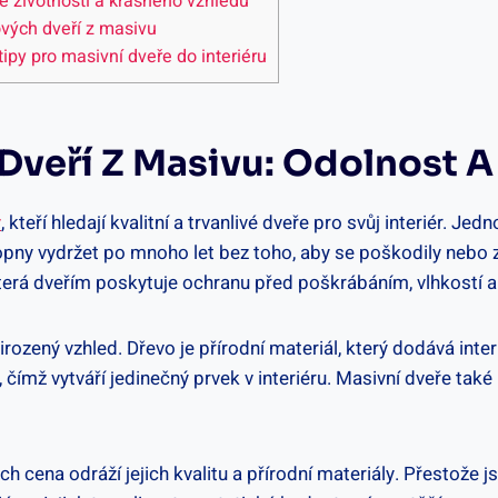
hé životnosti a krásného vzhledu
ových dveří z masivu
tipy pro masivní dveře do interiéru
 Dveří Z Masivu: Odolnost A
y
, kteří hledají kvalitní a trvanlivé dveře pro svůj interiér. Je
opny vydržet po mnoho let bez toho, aby se poškodily nebo zt
rá dveřím poskytuje ochranu před poškrábáním, vlhkostí a j
irozený vzhled. Dřevo je přírodní materiál, který dodává inter
y, čímž vytváří jedinečný prvek v interiéru. Masivní dveře také
ch cena odráží jejich kvalitu a přírodní materiály. Přestože j