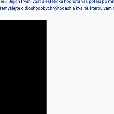
riéru. Jejich trvanlivost a estetická hodnota vás potěší po 
přemýšlejte o dlouhodobých výhodách a kvalitě, kterou vám m