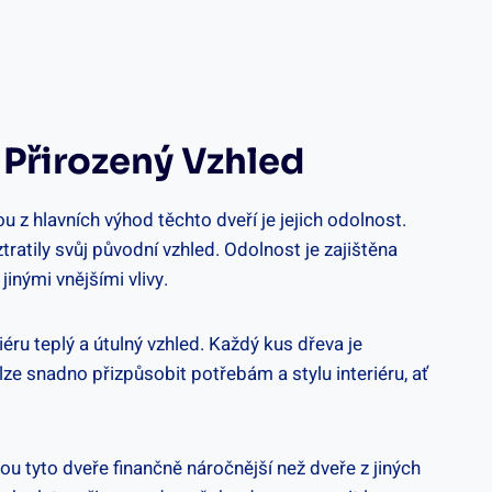
 Přirozený Vzhled
dnou z hlavních výhod těchto dveří je jejich odolnost.
ratily svůj původní vzhled. Odolnost je zajištěna
inými vnějšími vlivy.
iéru teplý a útulný vzhled. Každý kus dřeva je
 lze snadno přizpůsobit potřebám a stylu interiéru, ať
sou tyto dveře finančně náročnější než dveře z jiných