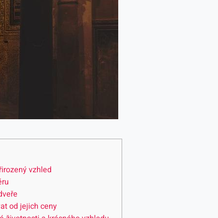
řirozený vzhled
éru
dveře
at od jejich ceny