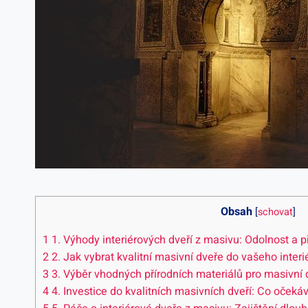
Obsah
[
schovat
]
1
1. Výhody interiérových dveří z masivu: Odolnost a p
2
2. Jak vybrat kvalitní masivní dveře do vašeho interi
3
3. Výběr vhodných přírodních materiálů pro masivní 
4
4. Investice do kvalitních masivních dveří: Co očekáv