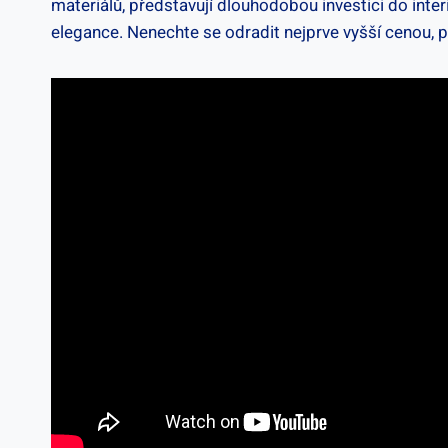
materiálů, představují dlouhodobou investici do inte
elegance. Nenechte se odradit nejprve vyšší cenou, 