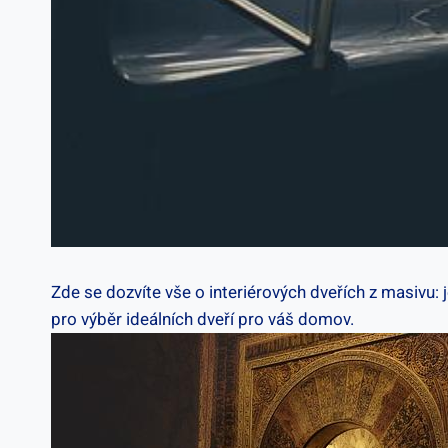
Zde se dozvíte vše o interiérových dveřích z masivu: j
pro výběr ideálních dveří pro váš domov.