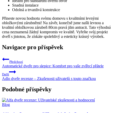
Ideální pro standardní dveřní otvor
Snadná instalace
Odolná a trvanlivá konstrukce
Přineste novou hodnotu svému domovu s kvalitními levnými
obložkovými zárubněmi! Na závěr, konečně jsme našli levnou a
kvalitní obložkovou zárubeň 80cm pravá jilm antracit. Tato výhodná
cena neznamená žádný kompromis ve kvalitě. Vyřešte svůj projekt
dveří s jistotou, že získáte spolehlivý a esteticky krásný výrobek.
Navigace pro příspěvek
Předchozí
Automatické dveře pro slepice: Komfort pro vaše zvířecí přátele
Další
Adlo dveře recenze – Zkušenosti uživatelů s touto značkou
Podobné příspěvky
Blog