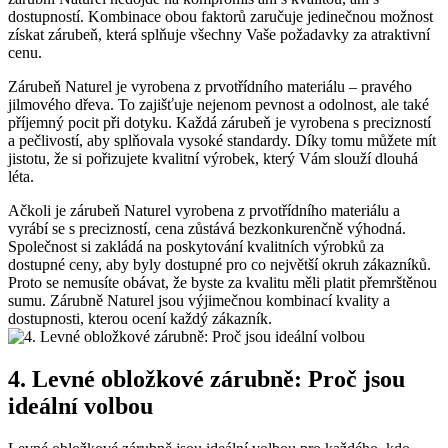
dostupností. Kombinace obou faktorů zaručuje jedinečnou možnost
získat zárubeň, která splňuje všechny Vaše požadavky za atraktivní
cenu.
Zárubeň Naturel je vyrobena z prvotřídního materiálu – pravého
jilmového dřeva. To zajišťuje nejenom pevnost a odolnost, ale také
příjemný pocit při dotyku. Každá zárubeň je vyrobena s precizností
a pečlivostí, aby splňovala vysoké standardy. Díky tomu můžete mít
jistotu, že si pořizujete kvalitní výrobek, který Vám slouží dlouhá
léta.
Ačkoli je zárubeň Naturel vyrobena z prvotřídního materiálu a
vyrábí se s precizností, cena zůstává bezkonkurenčně výhodná.
Společnost si zakládá na poskytování kvalitních výrobků za
dostupné ceny, aby byly dostupné pro co největší okruh zákazníků.
Proto se nemusíte obávat, že byste za kvalitu měli platit přemrštěnou
sumu. Zárubně Naturel jsou výjimečnou kombinací kvality a
dostupnosti, kterou ocení každý zákazník.
4. Levné obložkové zárubně: Proč jsou
ideální volbou