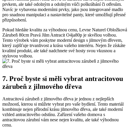
prvkem, ale také odolným a odolným vůči poškrábání či otřesům.
Navíc je vybavena moderními prvky, jako jsou integrované madlo
pro snadnou manipulaci a nastavitelné panty, které umožňují přesné
přizpůsobení.
Pokud hledáte kvalitu za výhodnou cenu, Levne Naturel Obložková
Zárubeň 80cm Pravá Jilm Antracit O4ja80p je skvělou volbou.
Tento výrobek vám poskytne moderní design s jilmovým dřevem,
který zajišťuje trvanlivost a krásu vašeho interiéru. Nejen že získáte
kvalitní produkt, ale také nadchnete své hosty svou vkusnou a
stylovou volbou.
7. Proč byste si měli vybrat antracitovou
zárubeň z jilmového dřeva
Antracitová zárubeň z jilmového dřeva je jednou z nejlepších
možností, kterou si můžete vybrat pro vaše bydlení. Tento materiál
kombinuje nejen přírodní krásu jilmového dřeva, ale také moderní
vzhled antracitového odstínu. Zařízení vašeho domova s
antracitovou zárubní vám nese nejen kvalitu, ale také výhodnou
cenu.