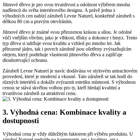
Jilmové dřevo je pro svou trvanlivost a odolnost výběrem mnoha
nadšenců do světa interiérového designu. A právě jedna z
výhodných cen nabízí zárubeň Levne Naturel, konkrétně zárubeň s
délkou 80 cm a pravým otevíráním.
Jilmové dřevo je známé svou přirozenou krásou a sílou. Je odolné
vůči vnějším vlivům, jako je vlhkost, třísky a dokonce i hmyz. Tento
typ dřeva si udržuje svou kvalitu a vzhled po mnoho let. Jak
přirozené jádro, tak i povrch zárubně jsou ošetřeny zvýrazňujícím
olejem, který podtrhuje vlastnosti jilmového dřeva a zajišťuje
dlouhotrvající ochranu.
Zárubeň Levne Naturel je navíc dodávána ve stylovém antracitovém
provedení, které je moderní a vkusné. Tato zárubeň se tak hodí do
různých interiérů a dokáže zvýraznit estetiku místnosti. S výhodnou
cenou se stává skvělou volbou pro ty, kteří hledají kvalitní a
trvanlivou zárubeň za atraktivní cenu.
3. Výhodná cena: Kombinace kvality a
dostupnosti
Výhodná cena je vždy důležitým faktorem při výběru produktu. U
zárubní Naturel nedojde na kompromis ani s kvalitou, ani s