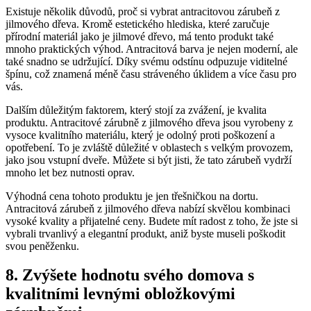
Existuje několik důvodů, proč si vybrat antracitovou zárubeň z
jilmového dřeva. Kromě estetického hlediska, které zaručuje
přírodní materiál jako je jilmové dřevo, má tento produkt také
mnoho praktických výhod. Antracitová barva je nejen moderní, ale
také snadno se udržující. Díky svému odstínu odpuzuje viditelné
špínu, což znamená méně času stráveného úklidem a více času pro
vás.
Dalším důležitým faktorem, který stojí za zvážení, je kvalita
produktu. Antracitové zárubně z jilmového dřeva jsou vyrobeny z
vysoce kvalitního materiálu, který je odolný proti poškození a
opotřebení. To je zvláště důležité v oblastech s velkým provozem,
jako jsou vstupní dveře. Můžete si být jisti, že tato zárubeň vydrží
mnoho let bez nutnosti oprav.
Výhodná cena tohoto produktu je jen třešničkou na dortu.
Antracitová zárubeň z jilmového dřeva nabízí skvělou kombinaci
vysoké kvality a přijatelné ceny. Budete mít radost z toho, že jste si
vybrali trvanlivý a elegantní produkt, aniž byste museli poškodit
svou peněženku.
8. Zvýšete hodnotu svého domova s
kvalitními levnými obložkovými