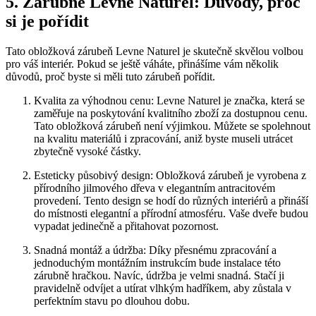
5. Zárubně Levne Naturel: Důvody, proč
si je pořídit
Tato obložková zárubeň Levne Naturel je skutečně skvělou volbou
pro váš interiér. Pokud se ještě váháte, přinášíme vám několik
důvodů, proč byste si měli tuto zárubeň pořídit.
Kvalita za výhodnou cenu: Levne Naturel je značka, která se
zaměřuje na poskytování kvalitního zboží za dostupnou cenu.
Tato obložková zárubeň není výjimkou. Můžete se spolehnout
na kvalitu materiálů i zpracování, aniž byste museli utrácet
zbytečně vysoké částky.
Esteticky působivý design: Obložková zárubeň je vyrobena z
přírodního jilmového dřeva v elegantním antracitovém
provedení. Tento design se hodí do různých interiérů a přináší
do místnosti elegantní a přírodní atmosféru. Vaše dveře budou
vypadat jedinečně a přitahovat pozornost.
Snadná montáž a údržba: Díky přesnému zpracování a
jednoduchým montážním instrukcím bude instalace této
zárubně hračkou. Navíc, údržba je velmi snadná. Stačí ji
pravidelně odvíjet a utírat vlhkým hadříkem, aby zůstala v
perfektním stavu po dlouhou dobu.