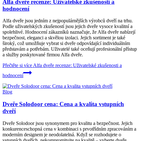
Alfa dveře recenze: Uživatelské zkušenosti a
hodnocení
Alfa dveře jsou jedním z nejpopulárnějších výrobců dveří na trhu.
Podle uživatelských zkušeností jsou jejich dveře vysoce kvalitní a
spolehlivé. Hodnocení zákazníků naznačuje, že Alfa dveře nabízejí
bezpečnost, eleganci a skvělou izolaci. Jejich sortiment je také
široký, což umožňuje vybrat si dveře odpovídající individuálním
představám a potřebám. Uživatelé také oceňují profesionální přístup
a služby poskytované firmou Alfa dveře.
Přečtěte si více
Alfa dveře recenze: Uživatelské zkušenosti a
hodnocení
Blog
Dveře Solodoor cena: Cena a kvalita vstupních
dveří
Dveře Solodoor jsou synonymem pro kvalitu a bezpečnost. Jejich
konkurenceschopná cena v kombinaci s prvotřídním zpracováním a
moderním designem je neodolatelná. Když se rozhodujete o
vstupních dveřích, nekompromitujte na kvalitě – vyberte dveře