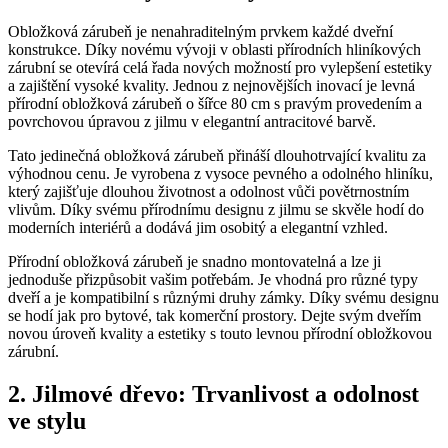
Obložková zárubeň je nenahraditelným prvkem každé dveřní
konstrukce. Díky novému vývoji v oblasti přírodních hliníkových
zárubní se otevírá celá řada nových možností pro vylepšení estetiky
a zajištění vysoké kvality. Jednou z nejnovějších inovací je levná
přírodní obložková zárubeň o šířce 80 cm s pravým provedením a
povrchovou úpravou z jilmu v elegantní antracitové barvě.
Tato jedinečná obložková zárubeň přináší dlouhotrvající kvalitu za
výhodnou cenu. Je vyrobena z vysoce pevného a odolného hliníku,
který zajišťuje dlouhou životnost a odolnost vůči povětrnostním
vlivům. Díky svému přírodnímu designu z jilmu se skvěle hodí do
moderních interiérů a dodává jim osobitý a elegantní vzhled.
Přírodní obložková zárubeň je snadno montovatelná a lze ji
jednoduše přizpůsobit vašim potřebám. Je vhodná pro různé typy
dveří a je kompatibilní s různými druhy zámky. Díky svému designu
se hodí jak pro bytové, tak komerční prostory. Dejte svým dveřím
novou úroveň kvality a estetiky s touto levnou přírodní obložkovou
zárubní.
2. Jilmové dřevo: Trvanlivost a odolnost
ve stylu