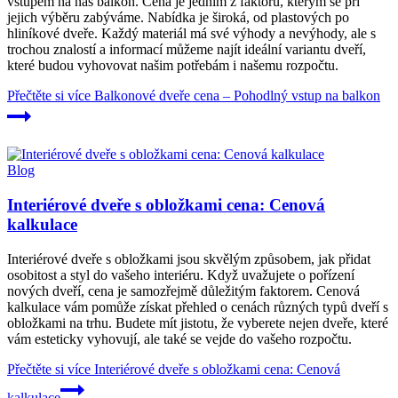
vstupem na náš balkon. Cena je jedním z faktorů, kterým se při
jejich výběru zabýváme. Nabídka je široká, od plastových po
hliníkové dveře. Každý materiál má své výhody a nevýhody, ale s
trochou znalostí a informací můžeme najít ideální variantu dveří,
které budou vyhovovat našim potřebám i našemu rozpočtu.
Přečtěte si více
Balkonové dveře cena – Pohodlný vstup na balkon
Blog
Interiérové dveře s obložkami cena: Cenová
kalkulace
Interiérové dveře s obložkami jsou skvělým způsobem, jak přidat
osobitost a styl do vašeho interiéru. Když uvažujete o pořízení
nových dveří, cena je samozřejmě důležitým faktorem. Cenová
kalkulace vám pomůže získat přehled o cenách různých typů dveří s
obložkami na trhu. Budete mít jistotu, že vyberete nejen dveře, které
vám esteticky vyhovují, ale také se vejde do vašeho rozpočtu.
Přečtěte si více
Interiérové dveře s obložkami cena: Cenová
kalkulace