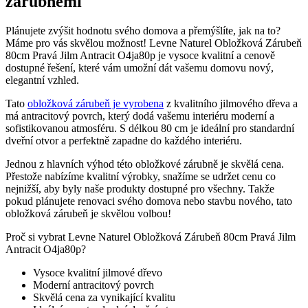
zárubněmi
Plánujete zvýšit hodnotu svého domova a přemýšlíte, jak na to?
Máme pro vás skvělou možnost! Levne Naturel Obložková Zárubeň
80cm Pravá Jilm Antracit O4ja80p je vysoce kvalitní a cenově
dostupné řešení, které vám umožní dát vašemu domovu nový,
elegantní vzhled.
Tato
obložková zárubeň je vyrobena
z kvalitního jilmového dřeva a
má antracitový povrch, který dodá vašemu interiéru moderní a
sofistikovanou atmosféru. S délkou 80 cm je ideální pro standardní
dveřní otvor a perfektně zapadne do každého interiéru.
Jednou z hlavních výhod této obložkové zárubně je skvělá cena.
Přestože nabízíme kvalitní výrobky, snažíme se udržet cenu co
nejnižší, aby byly naše produkty dostupné pro všechny. Takže
pokud plánujete renovaci svého domova nebo stavbu nového, tato
obložková zárubeň je skvělou volbou!
Proč si vybrat Levne Naturel Obložková Zárubeň 80cm Pravá Jilm
Antracit O4ja80p?
Vysoce kvalitní jilmové dřevo
Moderní antracitový povrch
Skvělá cena za vynikající kvalitu