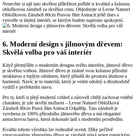
Nenechte si ujít tuto skvělou příležitost pořídit si kvalitní a krásnou
obložkovou zárubeň za skvělou cenu. Objednejte si Levne Naturel
Obložkovou Zárubeň 80cm Pravou Jilm Antracit ještě dnes a
vytvořte si útulný interiér, se kterým budete naprosto spokojení.
6. Moderní design s jilmovým dřevem:
Skvělá volba pro váš interiér
Když přemýšlíte o moderním designu svého interiéru, jilmové dřevo
je skvělou volbou. Jilmové dřevo je známé svou krásnou přírodní
strukturou a teplým odstínem, který přináší do prostoru útulnost a
harmonii. Navíc je to materiál, který je velmi odolný a dlouhodobě
vydrží v perfektním stavu.
Pro ty, kteří si přejí moderní vzhled a zároveň chtějí zachovat vnitřní
charakter, je zde skvělá možnost – Levne Naturel Obložková
Zárubeň 80cm Pravá Jilm Antracit O4ja80p. Tato zárubeň je
vyrobena ze 100% přírodního jilmového dřeva a má elegantní
antracitovou barvu, která dokonale ladí s moderním prostředím.
Kvalitu tohoto výrobku lze rozhodně ocenit. Díky pečlivě
zpracovanému jilmovému dřevu se zárubeň stává nejen estetickým