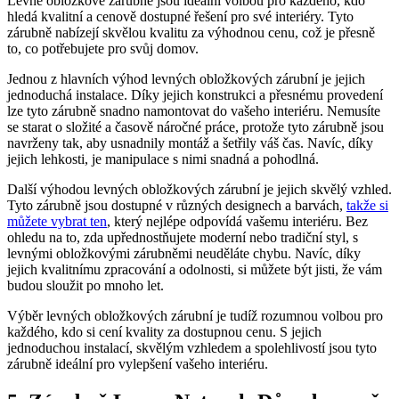
Levné obložkové zárubně jsou ideální volbou pro každého, kdo
hledá kvalitní a cenově dostupné řešení pro své interiéry. Tyto
zárubně nabízejí skvělou kvalitu za výhodnou cenu, což je přesně
to, co potřebujete pro svůj domov.
Jednou z hlavních výhod levných obložkových zárubní je jejich
jednoduchá instalace. Díky jejich konstrukci a přesnému provedení
lze tyto zárubně snadno namontovat do vašeho interiéru. Nemusíte
se starat o složité a časově náročné práce, protože tyto zárubně jsou
navrženy tak, aby usnadnily montáž a šetřily váš čas. Navíc, díky
jejich lehkosti, je manipulace s nimi snadná a pohodlná.
Další výhodou levných obložkových zárubní je jejich skvělý vzhled.
Tyto zárubně jsou dostupné v různých designech a barvách,
takže si
můžete vybrat ten
, který nejlépe odpovídá vašemu interiéru. Bez
ohledu na to, zda upřednostňujete moderní nebo tradiční styl, s
levnými obložkovými zárubněmi neuděláte chybu. Navíc, díky
jejich kvalitnímu zpracování a odolnosti, si můžete být jisti, že vám
budou sloužit po mnoho let.
Výběr levných obložkových zárubní je tudíž rozumnou volbou pro
každého, kdo si cení kvality za dostupnou cenu. S jejich
jednoduchou instalací, skvělým vzhledem a spolehlivostí jsou tyto
zárubně ideální pro vylepšení vašeho interiéru.