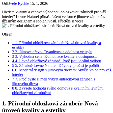
Od
Dveře Rychle
15. 1. 2026
Hledáte kvalitní a cenově výhodnou obložkovou zárubeň pro váš
interiér? Levne Naturel přináší řešení ve formě jilmové zárubně s
úžasným designem a spolehlivostí. Přečtěte si více!
Obsah
1
1. Přírodní obložková zárubeň: Nová úroveň kvality a
estetiky
2
2. Jilmové dřevo: Trvanlivost a odolnost ve stylu
3
3. Výhodná cena: Kombinace kvality a dostupnosti
4
4. Levné obložkové zárubně: Proč jsou ideální volbou
5
5. Zárubně Levne Naturel: Důvody, proč si je pořídit
6
6. Moderní design s jilmovým dřevem: Skvělá volba pro váš
interiér
7
7. Proč byste si měli vybrat antracitovou zárubeň z
jilmového dřeva
8
8. Zvýšete hodnotu svého domova s kvalitními levnými
obložkovými zárubněmi
1. Přírodní obložková zárubeň: Nová
úroveň kvality a estetiky