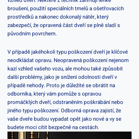
vzhled dveří. Některé z technik zahrnují lehké
broušení, použití speciálních tmelů a ošetřovacích
prostředků a nakonec dokonalý nátěr, který
zabezpečí, že opravená část dveří se plně sladí s
původním povrchem.
V případě jakéhokoli typu poškození dveří je klíčové
neodkládat opravu. Neopravená poškození nejenom
kazí vzhled vašeho vozu, ale mohou také způsobit
další problémy, jako je snížení odolnosti dveří v
případě nehody. Proto je důležité se obrátit na
odborníka, který vám pomůže s opravou
promáčklých dveří, odstraněním poškrábání nebo
jiného typu poškození. Odborná oprava zajistí, že
vaše dveře budou vypadat opět jako nové a vy se
budete moci cítit bezpečně na cestách.