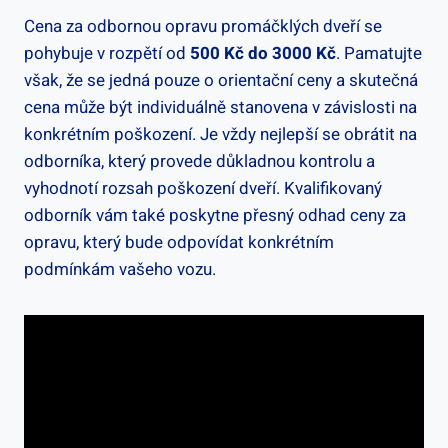
Cena za odbornou opravu promáčklých dveří se
pohybuje v rozpětí od
500 Kč do 3000 Kč
. Pamatujte
však, že se jedná pouze o orientační ceny a skutečná
cena může být individuálně stanovena v závislosti na
konkrétním poškození. Je vždy nejlepší se obrátit na
odborníka, který provede důkladnou kontrolu a
vyhodnotí rozsah poškození dveří. Kvalifikovaný
odborník vám také poskytne přesný odhad ceny za
opravu, který bude odpovídat konkrétním
podmínkám vašeho vozu.