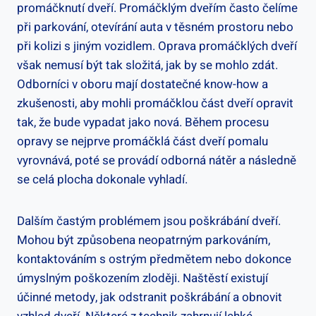
promáčknutí dveří. Promáčklým dveřím často čelíme
při parkování, otevírání auta v těsném prostoru nebo
při kolizi s jiným vozidlem. Oprava promáčklých dveří
však nemusí být tak složitá, jak by se mohlo zdát.
Odborníci v oboru mají dostatečné know-how a
zkušenosti, aby mohli promáčklou část dveří opravit
tak, že bude vypadat jako nová. Během procesu
opravy se nejprve promáčklá část dveří pomalu
vyrovnává, poté se provádí odborná nátěr a následně
se celá plocha dokonale vyhladí.
Dalším častým problémem jsou poškrábání dveří.
Mohou být způsobena neopatrným parkováním,
kontaktováním s ostrým předmětem nebo dokonce
úmyslným poškozením zloději. Naštěstí existují
účinné metody, jak odstranit poškrábání a obnovit