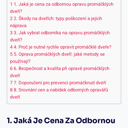
1
1. Jaká je cena za odbornou opravu promáčklých
dveří?
2
2. Škody na dveřích: typy poškození a jejich
náprava
3
3. Jak vybrat odborníka na opravu promáčklých
dveří?
4
4. Proč je nutné rychle opravit promáčklé dveře?
5
5. Oprava promáčklých dveří: jaké metody se
používají?
6
6. Bezpečnost a kvalita při opravě promáčklých
dveří
7
7. Doporučení pro prevenci promáčknutí dveří
8
8. Srovnání cen a nabídek odborných opravářů
dveří
1. Jaká Je Cena Za Odbornou