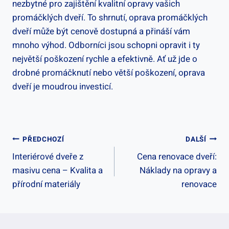
nezbytné pro zajištění kvalitní opravy vašich
promáčklých dveří. To shrnutí, oprava promáčklých
dveří může být cenově dostupná a přináší vám
mnoho výhod. Odborníci jsou schopni opravit i ty
největší poškození rychle a efektivně. Ať už jde o
drobné promáčknutí nebo větší poškození, oprava
dveří je moudrou investicí.
Navigace
PŘEDCHOZÍ
DALŠÍ
Interiérové dveře z
Cena renovace dveří:
Pro
masivu cena – Kvalita a
Náklady na opravy a
Příspěvek
přírodní materiály
renovace