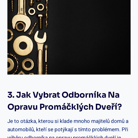
3. Jak Vybrat Odborníka Na
Opravu Promáčklých Dveří?
Je to otázka, kterou si klade mnoho majitelů domů a
automobilů, kteří se potýkají s tímto problémem. Při
výběru odborníka na opravu promáčklých dveří je