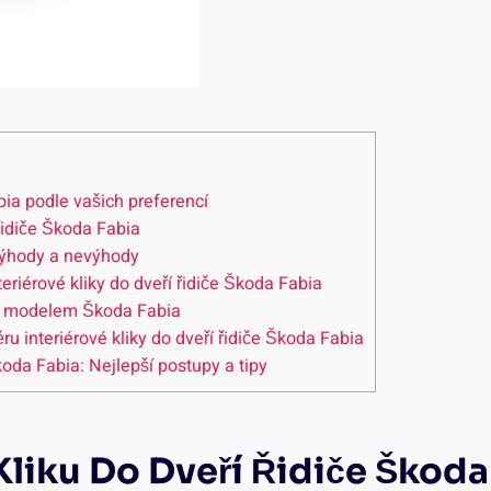
abia podle⁢ vašich preferencí
 ⁤řidiče Škoda Fabia
výhody ⁣a ⁤nevýhody
nteriérové‌ kliky do dveří řidiče​ Škoda Fabia
y s modelem Škoda‌ Fabia
 interiérové kliky ‌do dveří‌ řidiče Škoda Fabia
 Škoda Fabia: Nejlepší postupy a tipy
liku ‍do‌ Dveří ‌řidiče Škoda