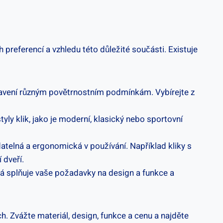
preferencí a ​vzhledu této důležité součásti. Existuje⁣
stavení různým povětrnostním ‌podmínkám. Vybírejte ⁣z
yly klik, jako je moderní, ⁤klasický⁤ nebo ​sportovní
adatelná a ergonomická v používání. ‍Například ⁢kliky s
 dveří.
rá splňuje vaše ⁣požadavky na design a funkce ‌a
h. Zvážte materiál, design,⁣ funkce a⁤ cenu a najděte