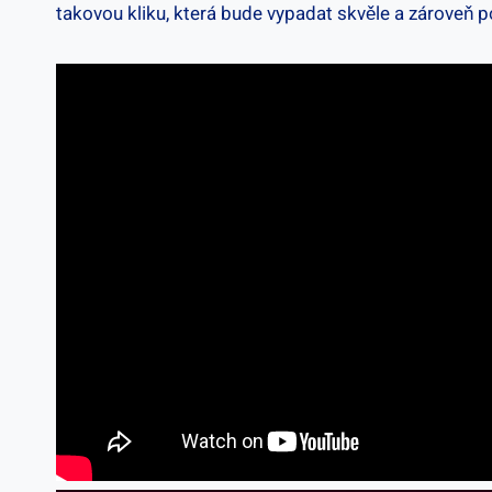
takovou kliku, ⁢která bude vypadat skvěle a zároveň ‌p