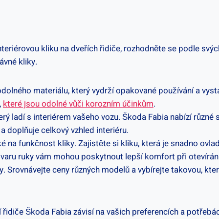
eriérovou kliku na dveřích řidiče, rozhodněte se podle svých 
ávné kliky.
a odolného materiálu, který vydrží opakované ‍používání a‍ vy
,
které jsou odolné⁣ vůči ‌korozním účinkům
.
rý ladí s interiérem vašeho​ vozu. Škoda ⁢Fabia nabízí ​různé st
 a doplňuje ​celkový vzhled interiéru.
​na​ funkčnost kliky. Zajistěte si‌ kliku,‌ která je snadno ‍ovl
aru ‌ruky vám mohou poskytnout lepší ⁢komfort při otevírání
y. Srovnávejte ceny různých modelů ‌a vybírejte takovou, kte
 řidiče Škoda Fabia závisí na​ vašich ‌preferencích a potřebác