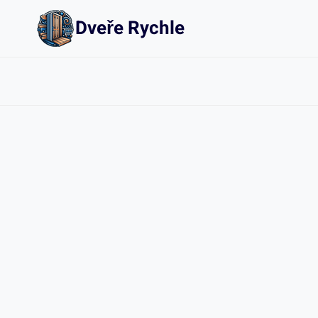
Přeskočit
Dveře Rychle
na
obsah