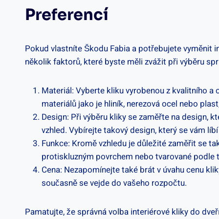
Preferencí
Pokud vlastníte Škodu Fabia a ‍potřebujete vyměnit int
několik faktorů,​ které⁤ byste měli zvážit při výběru spr
Materiál: Vyberte⁢ kliku vyrobenou z kvalitního 
materiálů jako je hliník,⁢ nerezová ​ocel nebo plast
Design:⁣ Při výběru kliky se zaměřte na design, kte
vzhled. Vybírejte takový ⁤design, který se vám líbí
Funkce:​ Kromě vzhledu je důležité zaměřit se také 
protiskluzným povrchem nebo tvarované ​podle ‌tv
Cena: Nezapomínejte také brát ‌v úvahu cenu klik
současně se⁤ vejde ‌do ​vašeho rozpočtu.
Pamatujte, že správná volba interiérové kliky⁢ do dveří