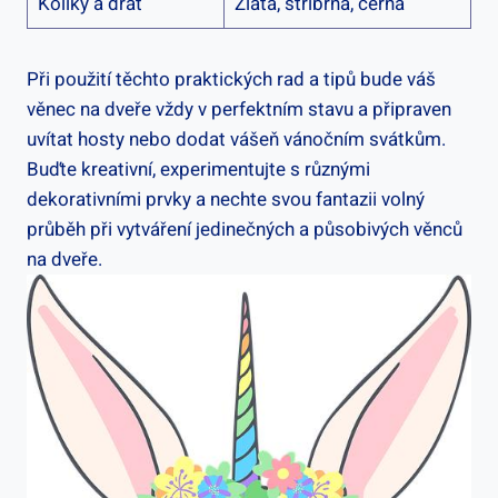
Kolíky a drát
Zlatá, stříbrná, černá
Při použití⁢ těchto praktických rad a tipů bude váš
věnec na dveře vždy v perfektním stavu a⁤ připraven
uvítat hosty nebo dodat vášeň vánočním svátkům.
Buďte kreativní,‍ experimentujte s různými
dekorativními⁢ prvky⁣ a nechte svou fantazii volný
průběh ⁤při vytváření jedinečných a působivých⁣ věnců
na dveře.