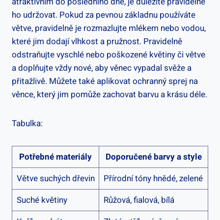
atraktivním do posledního dne, je ‌důležité pravidelně
ho udržovat. Pokud za pevnou základnu používáte
větve, pravidelně je rozmazlujte mlékem nebo vodou,
které jim dodají vlhkost a pružnost. ⁣Pravidelně
odstraňujte‍ vyschlé nebo poškozené květiny či větve
a doplňujte vždy nové, aby věnec⁤ vypadal ‌svěže a
přitažlivě. Můžete také aplikovat ochranný sprej⁤ na
věnce, který jim pomůže zachovat barvu a‌ krásu déle.
Tabulka:
Potřebné ⁣materiály
Doporučené barvy a style
Větve suchých dřevin
Přírodní ⁢tóny hnědé, zelené
Suché květiny
Růžová,​ fialová, bílá