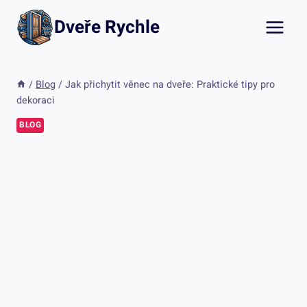
Přeskočit
Dveře Rychle
na
obsah
/
Blog
/
Jak přichytit věnec na dveře: Praktické tipy pro
dekoraci
BLOG