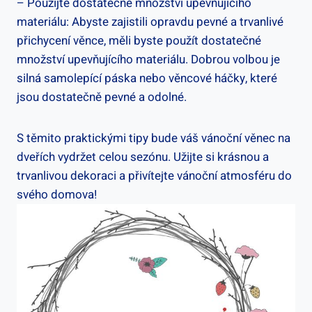
– Použijte dostatečné množství upevňujícího
materiálu: Abyste zajistili opravdu ⁣pevné a trvanlivé
přichycení ⁢věnce, měli byste použít dostatečné
množství upevňujícího materiálu. Dobrou volbou je
silná samolepící páska nebo věncové háčky, které
‌jsou dostatečně pevné a odolné.
S těmito praktickými tipy bude váš vánoční‌ věnec na
dveřích vydržet celou sezónu. Užijte si krásnou ‌a
trvanlivou dekoraci a přivítejte vánoční atmosféru do
svého domova!