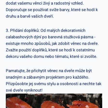
dodat vašemu věnci živý a radostný vzhled.
Doporučuje se používat‍ svíže barvy, které se hodí k
druhu‌ a barvě vašich dveří.
3. Přidání doplňků: Od‌ malých dekorativních
‌calabashových dýní po barevná stužková⁣ pásma ⁤-
existuje mnoho způsobů, ⁤jak zdobit věnec na dveře.
‍Zvažte ‌použití doplňků, které se hodí k⁤ ostatnímu
dekoru vašeho domu nebo tématu, které si zvolíte.
Pamatujte, že přichytit⁢ věnec na dveře může být
snadným a ⁢zábavným projektem pro‍ každého.
Přizpůsobte jej svému stylu a osobnosti a nechte tak
své dveře vyniknout!