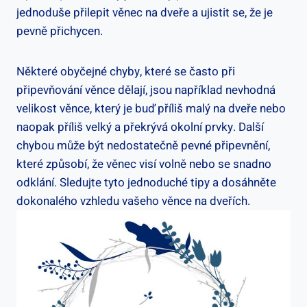
jednoduše přilepit‍ věnec na dveře a ujistit se,​ že je
pevně přichycen.
Některé obyčejné chyby, které se často při
připevňování věnce dělají, ‌jsou‌ například nevhodná
⁢velikost⁣ věnce, který je ⁣buď příliš malý​ na dveře nebo
naopak příliš velký a překrývá okolní prvky. Další
chybou může⁤ být nedostatečně pevné připevnění,
které způsobí, že věnec visí volně ‍nebo se snadno
odklání. Sledujte tyto jednoduché ⁣tipy​ a dosáhněte
dokonalého vzhledu vašeho věnce na dveřích.