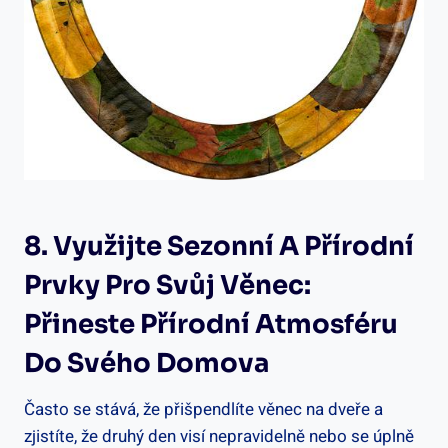
8. Využijte Sezonní A Přírodní
⁣prvky Pro Svůj Věnec: ​
Přineste ⁤přírodní Atmosféru
Do Svého Domova
Často⁤ se stává, že⁤ přišpendlíte věnec‌ na dveře⁣ a
zjistíte, že druhý den visí ‌nepravidelně nebo se úplně