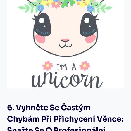
6.​ Vyhněte Se Častým
Chybám Při Přichycení ‌věnce:
Snažte Se O Profesionální