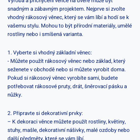
Výroba a přichycení věnce na ⁤dveře může být
snadným a zábavným projektem. Nejprve si⁤ zvolte
vhodný rákosový věnec, který ‍se vám líbí a hodí ⁢se k‌
vašemu stylu. Mohou to být přírodní materiály, ⁣umělé
rostliny nebo i smíšená varianta.
1. Vyberte si ⁤vhodný základní věnec:
-​ Můžete použít⁤ rákosový věnec ‍nebo základ, který
seženete v obchodě nebo si můžete ‌vyrobit doma.
Pokud si rákosový⁢ věnec ⁣vyrobíte sami, budete
potřebovat rákosové pruty, drát, šněrovací pásku a
nůžky.
2. Připravte si dekorativní prvky:
– K dekoraci věnce můžete použít rostliny, ⁣květiny,
stuhy, ‌mašle, dekorativní nášivky, malé ozdoby nebo
další předměty, které​ se vám líbí.