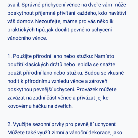
svalil. Správné přichycení věnce na dveře vám⁤ může
poskytnout příjemné přivítání každého, kdo navštíví
váš domov. Nezoufejte, máme ⁤pro vás několik
praktických tipů, jak docílit pevného⁤ uchycení
vánočního věnce.
1. Použijte přírodní lano nebo stužku: Namísto
použití klasických drátů nebo lepidla‌ se snažte
použít přírodní lano nebo stužku. Budou se vkusně
hodit k přírodnímu vzhledu věnce a zároveň
poskytnou pevnější uchycení. Provázek můžete
zavázat na zadní část věnce a přivázat‌ jej ke⁣
kovovému háčku na dveřích.
2. Využijte sezonní prvky pro pevnější uchycení:
Můžete také využít​ zimní a vánoční dekorace, jako⁣