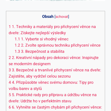
Obsah
[
schovat
]
1
1. Techniky a materiály pro přichycení věnce na⁤
dveře: Získejte nejlepší výsledky
1.1
1. Vyberte si ​vhodný věnec
1.2
2. Zvolte správnou techniku přichycení věnce
1.3
3. Bezpečnost a stabilita
2
2. Kreativní nápady pro⁣ dekoraci věnce: Inspirujte
se moderním designem
3
3. Bezpečné a trvanlivé přichycení věnce na dveře:
Zajistěte, aby vydržel celou sezonu
4
4. Přizpůsobte věnec svému domovu: Tipy pro
volbu ‌barev a stylů
5
5. Praktické rady pro přípravu a údržbu věnce na
dveře: Udržte ho v perfektním stavu
6
6.​ Vyhněte se častým chybám při přichycení ‌věnce: