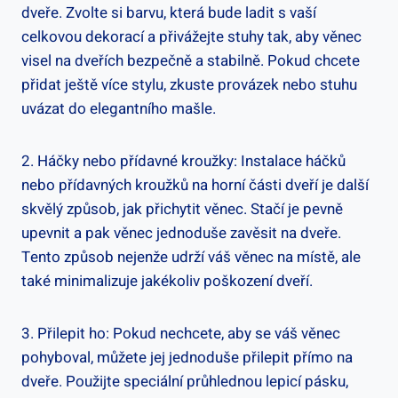
dveře. Zvolte si barvu, která bude ladit s vaší
celkovou dekorací a přivážejte‍ stuhy tak, aby věnec
visel⁣ na dveřích ⁣bezpečně a ⁢stabilně. Pokud​ chcete
přidat ještě více stylu, zkuste provázek nebo stuhu
uvázat do elegantního mašle.
2. Háčky nebo přídavné kroužky: Instalace háčků
nebo přídavných kroužků na horní části dveří je‍ další
skvělý ⁣způsob, jak přichytit ​věnec. Stačí je pevně
upevnit a⁤ pak věnec jednoduše zavěsit ‍na dveře.
Tento způsob nejenže udrží‍ váš věnec na⁣ místě, ale
také‌ minimalizuje jakékoliv poškození dveří.
3. Přilepit ho: Pokud nechcete, aby se váš věnec
pohyboval, můžete jej jednoduše přilepit přímo na​
dveře. Použijte speciální průhlednou lepicí ​pásku,