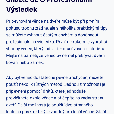
‍výsledek
Připevňování věnce na ⁣dveře může být při prvním
pokusu trochu zrádné, ale s ⁤několika⁣ praktickými tipy
se můžete vyhnout častým chybám a dosáhnout
profesionálního výsledku. ⁤Prvním krokem⁢ je vybrat si
vhodný věnec, který ladí s dekorací vašeho interiéru.
Mějte na ⁤paměti, že věnec by neměl překrývat dveřní
kování nebo zámek.
Aby byl věnec dostatečně pevně přichycen, můžete
použít několik různých metod. Jednou z možností je
připevnění pomocí‍ drátů, které jednoduše
provléknete ‍okolo věnce a přičepíte na zadní stranu
dveří. Další možností ⁣je použití⁣ dvojstranného
⁣lepícího pásku, který​ je vhodný pro lehčí věnce. Stačí