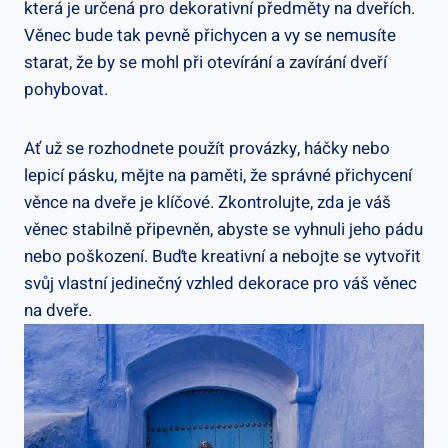
která je určená pro dekorativní předměty na dveřích.
Věnec⁢ bude tak pevně přichycen a vy ‍se ‍nemusíte
starat, že by se mohl při otevírání a zavírání dveří
pohybovat.
Ať už⁢ se rozhodnete použít provázky, háčky nebo⁢
lepicí pásku, mějte ​na paměti, že správné⁤ přichycení
věnce na dveře je klíčové. Zkontrolujte, zda je váš
⁤věnec stabilně připevněn, abyste ‌se vyhnuli jeho pádu
nebo poškození. ⁣Buďte kreativní a nebojte se vytvořit
svůj vlastní‍ jedinečný vzhled dekorace pro váš věnec
na dveře.