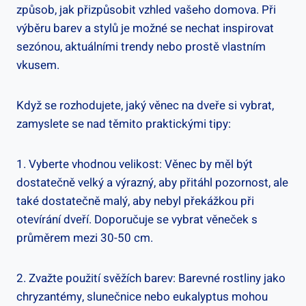
způsob, jak ⁤přizpůsobit vzhled vašeho domova. Při
výběru barev a stylů ⁣je možné se nechat⁢ inspirovat
sezónou, aktuálními trendy nebo prostě vlastním
vkusem.
Když se rozhodujete, jaký věnec na dveře si vybrat,
zamyslete se nad těmito praktickými tipy:
1. Vyberte vhodnou velikost: Věnec by měl být
dostatečně velký a výrazný, aby přitáhl pozornost, ⁣ale
také dostatečně malý, aby nebyl překážkou při
otevírání dveří. Doporučuje se vybrat věneček s
průměrem mezi 30-50 cm.
2. Zvažte použití svěžích barev: Barevné⁢ rostliny jako
chryzantémy, slunečnice nebo eukalyptus mohou