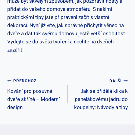
může být skvělým způsobem, jak pozdravit hosty a
‍přidat do vašeho domova ‌atmosféru. S našimi
praktickými tipy jste připraveni začít s ⁤vlastní
dekorací. Nyní již víte, jak správně přichytit​ věnec na
dveře a dát tak⁢ svému domovu ještě větší osobitost.
Vydejte se⁢ do světa tvoření ‌a ⁢nechte na dveřích
zazářit!
Navigace
PŘEDCHOZÍ
DALŠÍ
Kování pro posuvné
Jak se přidělá klika k
Pro
dveře skříně – Moderní
panelákovému jádru do
Příspěvek
design
koupelny: Návody a tipy