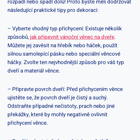
rozpadl nebo spadl dolů! Proto byste měli dodržovat
následující praktické tipy pro dekoraci:
– Vyberte vhodný typ přichycení: Existuje několik
způsobů,
jak⁢ připevnit vánoční věnec na ⁣dveře
.
Můžete jej zavěsit na hřebík nebo háček, použít
silnou samolepící pásku nebo speciální věncové
háčky. Zvolte ⁢ten nejvhodnější způsob pro váš typ
dveří a materiál věnce.
– Připravte‍ povrch ‍dveří: Před přichycením věnce
ujistěte se, že povrch dveří⁢ je čistý a suchý.
Odstraňte případné nečistoty, prach nebo jiné
překážky, které by mohly negativně⁢ ovlivnit
přichycení věnce.