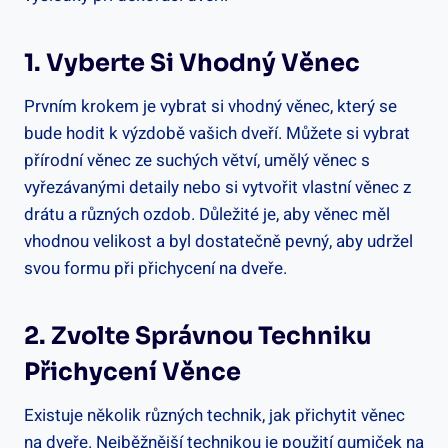
1. Vyberte Si ​vhodný Věnec
Prvním krokem je vybrat ‍si vhodný věnec, který se
bude hodit k výzdobě vašich dveří. Můžete si​ vybrat
přírodní věnec ze suchých větví, umělý ⁢věnec s
vyřezávanými detaily nebo si ‍vytvořit vlastní věnec z
drátu a různých ozdob. Důležité je,⁢ aby věnec měl⁤
vhodnou velikost a byl dostatečně pevný, ⁤aby udržel
svou formu ⁢při přichycení na dveře.
2. Zvolte Správnou Techniku
Přichycení Věnce
Existuje⁢ několik různých technik, ‌jak přichytit věnec
na dveře. Nejběžnější technikou je použití gumiček na