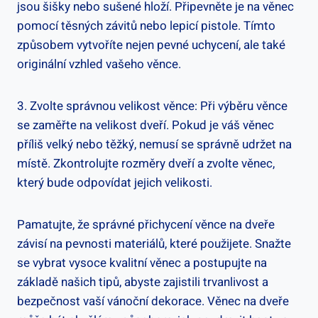
jsou šišky nebo sušené hloží. Připevněte ⁣je na věnec
pomocí těsných závitů nebo lepicí pistole. Tímto
způsobem vytvoříte ⁢nejen pevné uchycení, ale také⁤
originální‍ vzhled vašeho věnce.
3. Zvolte správnou velikost věnce: Při výběru věnce
se zaměřte​ na velikost dveří. Pokud je váš věnec
příliš velký nebo těžký, nemusí se správně udržet na
místě. Zkontrolujte rozměry dveří a⁤ zvolte věnec,
který⁤ bude odpovídat jejich velikosti.
Pamatujte, že správné přichycení věnce na dveře
závisí⁤ na pevnosti materiálů, které použijete. Snažte
se⁢ vybrat vysoce kvalitní věnec a postupujte ⁢na
základě našich tipů, abyste zajistili trvanlivost a
bezpečnost vaší vánoční dekorace. Věnec ⁤na dveře