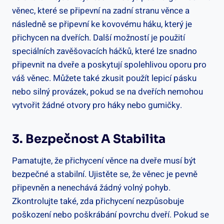
věnec, které se⁤ připevní na zadní stranu věnce ⁢a
následně se připevní ke kovovému háku, který je
přichycen‍ na dveřích. Další možností je použití
speciálních zavěšovacích háčků, které lze snadno
připevnit na dveře a poskytují⁤ spolehlivou oporu pro
váš věnec. Můžete také zkusit použít lepicí pásku
nebo silný​ provázek, pokud se na dveřích nemohou
vytvořit žádné otvory ‍pro háky nebo gumičky.
3. Bezpečnost A Stabilita
Pamatujte,‍ že‍ přichycení věnce na dveře musí být
bezpečné a stabilní.​ Ujistěte se, že věnec ⁢je pevně
připevněn a nenechává žádný volný pohyb.
Zkontrolujte také, zda přichycení nezpůsobuje
poškození nebo poškrábání ‌povrchu dveří. Pokud se