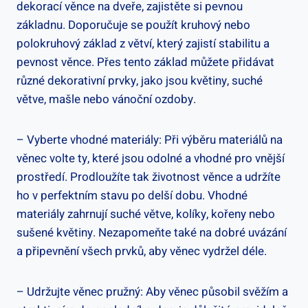
dekorací věnce na dveře, zajistěte si⁢ pevnou
⁤základnu. Doporučuje se použít⁢ kruhový ⁤nebo
polokruhový základ z větví, který zajistí stabilitu a
pevnost věnce.‍ Přes tento základ můžete přidávat
různé dekorativní prvky, ‍jako jsou květiny, suché
větve, mašle nebo vánoční ozdoby.
– Vyberte vhodné materiály: Při výběru⁢ materiálů na
věnec volte ty, které jsou odolné a vhodné ‍pro vnější
prostředí. Prodloužíte‌ tak životnost věnce a ‌udržíte
ho v perfektním stavu po delší ⁣dobu. Vhodné
materiály zahrnují suché větve, kolíky, kořeny nebo
sušené květiny. Nezapomeňte také na dobré uvázání
a připevnění všech prvků, aby věnec vydržel ⁣déle.
– Udržujte‍ věnec pružný: ​Aby věnec působil svěžím a‍