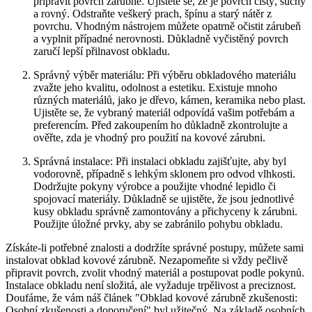
připravit povrch zárubně. Ujistěte se, že je povrch čistý, suchý
a rovný. Odstraňte veškerý prach, špínu a starý nátěr z
povrchu. Vhodným nástrojem můžete opatrně očistit zárubeň
a vyplnit případné nerovnosti. Důkladně vyčistěný povrch
zaručí lepší přilnavost obkladu.
Správný výběr materiálu: Při výběru obkladového materiálu
zvažte jeho kvalitu, odolnost a estetiku. Existuje mnoho
různých materiálů, jako je dřevo, kámen, keramika nebo plast.
Ujistěte se, že vybraný materiál odpovídá vašim potřebám a
preferencím. Před zakoupením ho důkladně zkontrolujte a
ověřte, zda je vhodný pro použití na kovové zárubni.
Správná instalace: Při instalaci obkladu zajišťujte, aby byl
vodorovně, případně s lehkým sklonem pro odvod vlhkosti.
Dodržujte pokyny výrobce a použijte vhodné lepidlo či
spojovací materiály. Důkladně se ujistěte, že jsou jednotlivé
kusy obkladu správně zamontovány a přichyceny k zárubni.
Použijte úložné prvky, aby se zabránilo pohybu obkladu.
Získáte-li potřebné znalosti a dodržíte správné postupy, můžete sami
instalovat obklad kovové zárubně. Nezapomeňte si vždy pečlivě
připravit povrch, zvolit vhodný materiál a postupovat podle pokynů.
Instalace obkladu není složitá, ale vyžaduje trpělivost a preciznost.
Doufáme, že vám náš článek "Obklad kovové zárubně zkušenosti:
Osobní zkušenosti a doporučení" byl užitečný. Na základě osobních