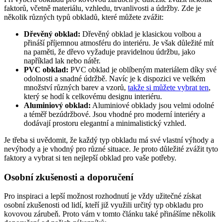
faktorů, včetně materiálu, vzhledu, trvanlivosti a údržby. Zde je
několik různých typů obkladů, které můžete zvážit:
Dřevěný obklad:
Dřevěný obklad je klasickou volbou a
přináší příjemnou atmosféru do interiéru. Je však důležité mít
na paměti, že dřevo vyžaduje pravidelnou údržbu, jako
například lak nebo nátěr.
PVC obklad:
PVC obklad je oblíbeným materiálem díky své
odolnosti a snadné údržbě. Navíc je k dispozici ve velkém
množství různých barev a vzorů,
takže si můžete vybrat ten
,
který se hodí k celkovému designu interiéru.
Aluminiový obklad:
Aluminiové obklady jsou velmi odolné
a téměř bezúdržbové. Jsou vhodné pro moderní interiéry a
dodávají prostoru elegantní a minimalistický vzhled.
Je třeba si uvědomit, že každý typ obkladu má své vlastní výhody a
nevýhody a je vhodný pro různé situace. Je proto důležité zvážit tyto
faktory a vybrat si ten nejlepší obklad pro vaše potřeby.
Osobní zkušenosti a doporučení
Pro inspiraci a lepší možnost rozhodnutí je vždy užitečné získat
osobní zkušenosti od lidí, kteří již využili určitý typ obkladu pro
kovovou zárubeň. Proto vám v tomto článku také přinášíme několik