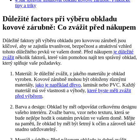
tipy a triky
Důležité factors při výběru obkladu
kovové zárubně: Co zvážit před nákupem
Důležité faktory při výběru obkladu pro kovovou zárubeň jsou
klíčové, aby se zajistila trvanlivost, bezpečnost a atraktivní vzhled
tohoto důležitého prvků ve vašem domě. Před nákupem
je důležité
zvážit
několik faktorů, které vám pomohou najít ten správný obklad,
který splňuje vaše požadavky.
Materiál: Je důležité zvážit, z jakého materiálu je obklad
vyroben. Kovové zárubně mohou být obloženy různými
materiály,
jako je například dřevo
, laminát nebo PVC. Každý
materiál má své vlastnosti a výhody,
které byste měli zvážit
před výběrem
.
Barva a design: Obklad by měl odpovídat celkovému designu
vašeho interiéru. Zvažte barvu, vzor nebo texturu, která se
bude nejlépe hodit k ostatním prvkům ve vašem domě. Mějte
na paměti, že obklad by měl být šetrný k očím a zároveň také
snadno udržovatelný.
Montáž a údržba: Před nákupem obkladu je dobré zvážit