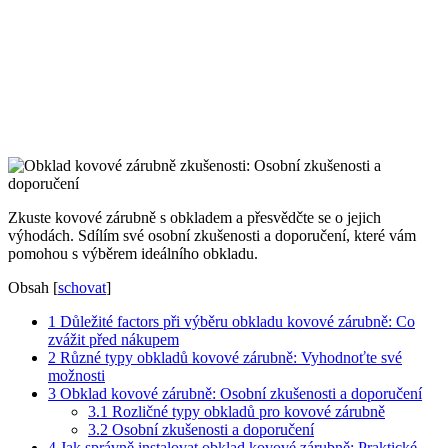
Zkuste kovové zárubně s obkladem a přesvědčte se o jejich
výhodách. Sdílím své osobní zkušenosti a doporučení, které vám
pomohou s výběrem ideálního obkladu.
Obsah
[
schovat
]
1
Důležité factors při výběru obkladu kovové zárubně: Co
zvážit před nákupem
2
Různé typy obkladů kovové zárubně: Vyhodnoťte své
možnosti
3
Obklad kovové zárubně: Osobní zkušenosti a doporučení
3.1
Rozličné typy obkladů pro kovové zárubně
3.2
Osobní zkušenosti a doporučení
4
Jak správně instalovat obklad kovové zárubně: Praktické