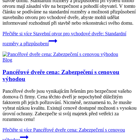
stavbě domu. Standardní rozměry a přizpůsobení při výběru tohoto
otvoru mají zásadní vliv na bezpečnost a pohodlí obyvatel. V tomto
článku se podíváme na standardní rozměry a možnosti přizpůsobení
stavebního otvoru pro vchodové dveře, abyste mohli udělat
informované rozhodnutí při stavbě nebo rekonstrukci svého domu.
Přečtěte si více
Stavební otvor pro vchodové dveře: Standardní
rozměry a přizpůsobení
Blog
Pancéřové dveře cena: Zabezpečení s cenovou
výhodou
Pancéřové dveře jsou vynikajícím řešením pro bezpečnost vašeho
domova či firmy. Cena těchto dveří je nepochybně důležitým
faktorem při jejich pořizování. Nicméně, neznamená to, že musíte
vybrat nízkou kvalitu. Existují cenově dostupné možnosti s vysokou
úrovní ochrany. Zabezpečte si svůj majetek před vetřelci za
rozumnou cenu!
Přečtěte si více
Pancéřové dveře cena: Zabezpečení s cenovou
výhodou