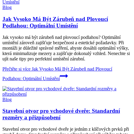
Blog
Jak Vysoko Má Být Zárubeň nad Plovoucí
Podlahou: Optimální Umístění
Jak vysoko má být zárubeň nad plovoucí podlahou? Optimální
umístění zároveň zajišťuje bezpečnost a estetické požadavky. Při
montáži je důležité správné měření, abyste dosáhli optimální výšky,
která minimalizuje mezery a zajišťuje dokonalý vzhled. Nenechte si
ujít naše tipy pro perfektní umístění zárubní.
Přečtěte si více
Jak Vysoko Má Být Zárubeň nad Plovoucí
Podlahou: Optimální Umístění
Blog
Stavební otvor pro vchodové dveře: Standardní
rozměry a přizpůsobení
Stavební otvor pro vchodové dveře je jedním z klíčových prvků při