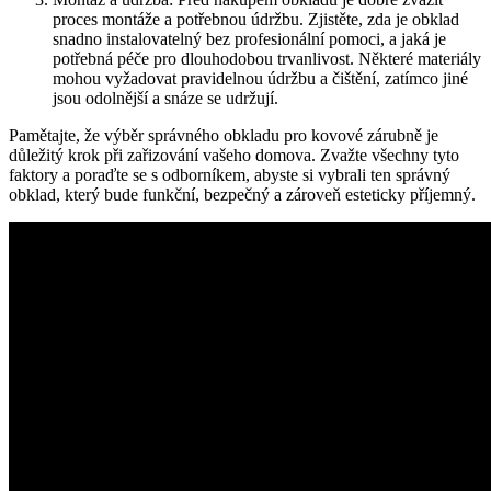
proces montáže a potřebnou údržbu. Zjistěte, zda je obklad
snadno instalovatelný bez profesionální pomoci, a jaká je
potřebná péče pro dlouhodobou trvanlivost. Některé materiály
mohou vyžadovat pravidelnou údržbu a čištění, zatímco jiné
jsou odolnější a snáze se udržují.
Pamětajte, že výběr správného obkladu pro kovové zárubně je
důležitý krok při zařizování vašeho domova. Zvažte všechny tyto
faktory a poraďte se s odborníkem, abyste si vybrali ten správný
obklad, který bude funkční, bezpečný a zároveň esteticky příjemný.