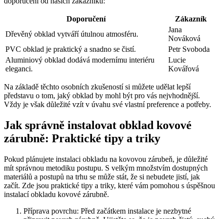
doporučení od našich zákazníků:
Doporučení
Zákazník
Jana
Dřevěný obklad vytváří útulnou atmosféru.
Nováková
PVC obklad je praktický a snadno se čistí.
Petr Svoboda
Aluminiový obklad dodává modernímu interiéru
Lucie
eleganci.
Kovářová
Na základě těchto osobních zkušeností si můžete udělat lepší
představu o tom, jaký obklad by mohl být pro vás nejvhodnější.
Vždy je však důležité vzít v úvahu své vlastní preference a potřeby.
Jak správně instalovat obklad kovové
zárubně: Praktické tipy a triky
Pokud plánujete instalaci obkladu na kovovou zárubeň, je důležité
mít správnou metodiku postupu. S velkým množstvím dostupných
materiálů a postupů na trhu se může stát, že si nebudete jistí, jak
začít. Zde jsou praktické tipy a triky, které vám pomohou s úspěšnou
instalací obkladu kovové zárubně.
Příprava povrchu: Před začátkem instalace je nezbytné