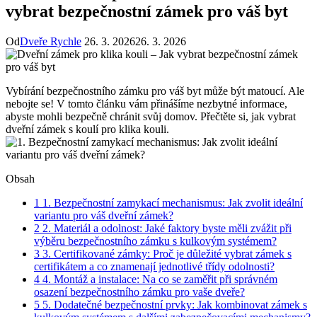
vybrat bezpečnostní zámek pro váš byt
Od
Dveře Rychle
26. 3. 2026
26. 3. 2026
Vybírání ⁣bezpečnostního zámku pro⁢ váš byt může být ‍matoucí. Ale
nebojte se! V tomto⁢ článku ‍vám ⁣přinášíme nezbytné informace,
abyste mohli bezpečně chránit ​svůj ⁢domov. ⁤Přečtěte si, jak vybrat⁢
dveřní zámek s koulí pro klika kouli.
Obsah
1
1. Bezpečnostní zamykací mechanismus: Jak‍ zvolit ideální
variantu ‌pro​ váš dveřní zámek?
2
2. Materiál a odolnost: ‌Jaké faktory byste ‍měli zvážit při
výběru bezpečnostního ⁣zámku s ⁤kulkovým systémem?
3
3. ‍Certifikované zámky: Proč je důležité⁢ vybrat zámek s
certifikátem‍ a co​ znamenají jednotlivé⁢ třídy odolnosti?
4
4. Montáž​ a ‌instalace: Na co se ⁣zaměřit při správném
osazení ⁣bezpečnostního zámku ​pro vaše dveře?
5
5. Dodatečné bezpečnostní prvky: Jak kombinovat zámek s