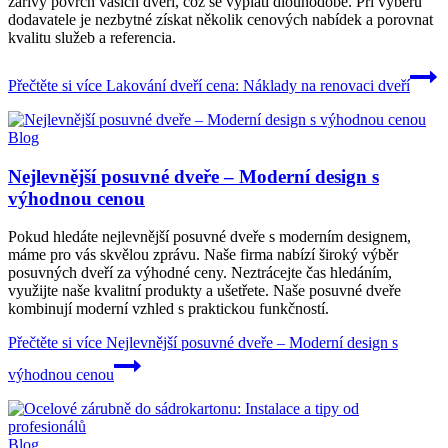
zářivý povrch vašich dveří, což se vyplatí dlouhodobě. Při výběru
dodavatele je nezbytné získat několik cenových nabídek a porovnat
kvalitu služeb a referencia.
Přečtěte si více
Lakování dveří cena: Náklady na renovaci dveří
Blog
Nejlevnější posuvné dveře – Moderní design s
výhodnou cenou
Pokud hledáte nejlevnější posuvné dveře s moderním designem,
máme pro vás skvělou zprávu. Naše firma nabízí široký výběr
posuvných dveří za výhodné ceny. Neztrácejte čas hledáním,
využijte naše kvalitní produkty a ušetřete. Naše posuvné dveře
kombinují moderní vzhled s praktickou funkčností.
Přečtěte si více
Nejlevnější posuvné dveře – Moderní design s
výhodnou cenou
Blog