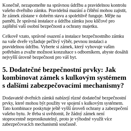
Konečně, nezapomeňte na ‌správnou údržbu a pravidelnou kontrolu
vašeho dveřního zámku.‍ Pravidelná mazání ‌a čištění mohou zajistit,
⁢že zámek zůstane v ‌dobrém stavu a spolehlivě funguje. Mějte na
paměti, že správná‍ instalace‌ a údržba zámku jsou klíčové pro
zajištění vaší ⁣osobní bezpečnosti a ochrany majetku.
Celkově vzato, správné osazení a instalace bezpečnostního ⁤zámku
na vaše dveře vyžaduje pečlivý výběr, pevnou‌ instalaci​ a
pravidelnou údržbu.‌ Vyberte‍ si zámek, který vyhovuje vašim
potřebám a zvažte ⁤možnost​ konzultace s⁤ odborníkem,⁢ abyste dosáhli
nejvyšší ‌úrovně bezpečnosti pro váš byt.
5. Dodatečné bezpečnostní prvky: Jak
kombinovat zámek s kulkovým systémem
⁣s dalšími​ zabezpečovacími mechanismy?
Dodavatelé dveřních zámků ⁣nabízejí různé dodatečné ⁣bezpečnostní
prvky, které mohou být použity ve spojení s kulkovým systémem.
Tato kombinace poskytuje ještě vyšší úroveň ochrany a zabezpečení
vašeho bytu. Je třeba si uvědomit, že ‌žádný zámek není
stoprocentně neproniknutelný,​ proto je výhodné využít více
zabezpečovacích ⁤mechanismů současně.