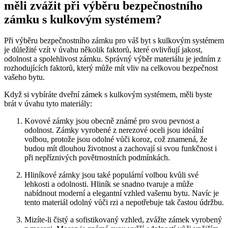
‍měli zvážit při výběru bezpečnostního
⁣zámku s ⁤kulkovým systémem?
Při výběru​ bezpečnostního zámku‍ pro váš⁣ byt s ​kulkovým systémem
je důležité vzít v úvahu několik faktorů, které ovlivňují jakost,
odolnost a spolehlivost zámku. Správný‌ výběr materiálu je ​jedním z
rozhodujících faktorů, který může mít vliv na celkovou ​bezpečnost
‌vašeho bytu.
Když si vybíráte ⁣dveřní zámek s kulkovým systémem, měli byste
brát v úvahu⁢ tyto ⁢materiály:
Kovové zámky jsou obecně známé pro svou‌ pevnost a
odolnost. Zámky vyrobené z nerezové oceli jsou ⁢ideální
volbou, protože jsou odolné vůči​ koroz, což znamená, že
budou mít ⁣dlouhou životnost a‌ zachovají ‌si svou funkčnost i
při nepříznivých povětrnostních podmínkách.
Hliníkové zámky⁢ jsou také ⁣populární⁢ volbou kvůli své
lehkosti a‌ odolnosti. Hliník ‌se snadno tvaruje a může
nabídnout moderní‍ a elegantní vzhled ‌vašemu bytu. Navíc‍ je⁤
tento materiál⁢ odolný vůči rzi a nepotřebuje ⁣tak častou ⁤údržbu.
Mizíte-li čistý a sofistikovaný⁣ vzhled, ⁣zvážte zámek vyrobený