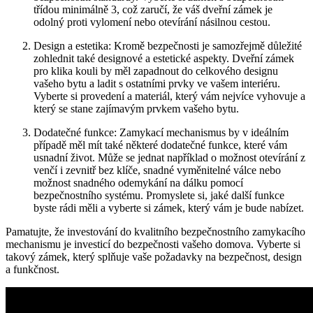
‍třídou minimálně 3, což zaručí, že váš dveřní zámek je
odolný proti vylomení nebo otevírání ⁤násilnou cestou.
Design a estetika: ⁤Kromě bezpečnosti je samozřejmě důležité
zohlednit také designové ‌a estetické ‌aspekty. Dveřní zámek
pro ‍klika ​kouli by ‌měl zapadnout ‌do celkového designu
vašeho bytu⁢ a ladit ‍s ostatními prvky ve vašem interiéru.
Vyberte si provedení a materiál, který vám nejvíce vyhovuje‌ a
‍který se stane zajímavým prvkem​ vašeho bytu.
Dodatečné funkce: Zamykací ⁣mechanismus by v ideálním
případě ⁢měl ⁣mít také⁤ některé‍ dodatečné ⁤funkce, ‍které vám
usnadní⁤ život. Může se jednat například o ⁤možnost otevírání ⁢z
venčí i zevnitř ⁣bez klíče,⁣ snadné vyměnitelné ‌válce nebo
možnost snadného odemykání na dálku pomocí
bezpečnostního systému. ⁤Promyslete ​si, jaké další funkce
byste rádi měli a vyberte si zámek, který vám je bude nabízet.
Pamatujte, že​ investování do⁢ kvalitního bezpečnostního ‌zamykacího
mechanismu je investicí do bezpečnosti vašeho domova. Vyberte si
takový zámek, který splňuje vaše požadavky⁣ na bezpečnost, design
⁢a funkčnost.