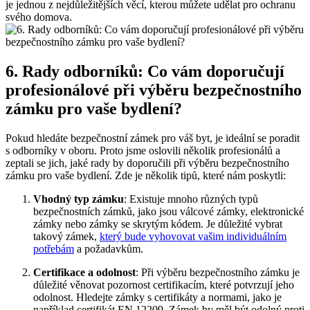
je jednou z nejdůležitějších⁢ věcí, kterou ⁣můžete udělat pro ochranu
svého domova.
6. Rady odborníků: Co vám doporučují
profesionálové při výběru bezpečnostního
zámku ‌pro‍ vaše bydlení?
Pokud⁣ hledáte ​bezpečnostní zámek pro váš byt, je ideální se‌ poradit⁢
s ‍odborníky v oboru. Proto jsme ‍oslovili několik⁤ profesionálů a
‌zeptali se‍ jich,⁤ jaké rady by doporučili při výběru bezpečnostního
zámku​ pro vaše bydlení. Zde je⁤ několik tipů, které nám poskytli:
Vhodný typ⁣ zámku
: Existuje mnoho různých typů
bezpečnostních zámků, jako jsou ⁢válcové zámky, ‍elektronické
zámky nebo zámky se skrytým kódem. Je důležité vybrat
takový ⁤zámek,
který bude vyhovovat vašim individuálním
potřebám
a požadavkům.
Certifikace a odolnost
: Při⁤ výběru bezpečnostního zámku ⁣je
důležité věnovat pozornost certifikacím, které potvrzují jeho
odolnost.‍ Hledejte zámky s certifikáty a normami, ​jako ⁣je
například certifikát EN 12209. Zámek by měl být ⁢odolný ‌proti⁤