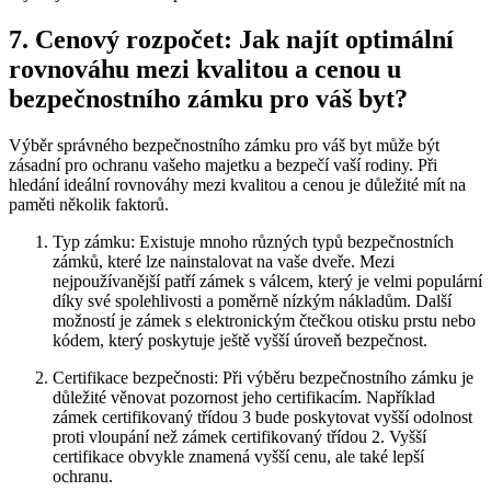
7. ⁢Cenový rozpočet: ⁣Jak najít optimální
rovnováhu mezi ⁤kvalitou a cenou u
bezpečnostního zámku pro váš byt?
Výběr‌ správného⁤ bezpečnostního zámku pro váš byt může být⁣
zásadní pro ochranu ⁤vašeho majetku a bezpečí ​vaší rodiny. Při⁢
hledání ideální rovnováhy mezi kvalitou a cenou je důležité mít na‍
paměti několik faktorů.
Typ zámku: Existuje mnoho různých ​typů⁣ bezpečnostních
zámků, které lze​ nainstalovat ‍na vaše dveře. Mezi
nejpoužívanější patří⁣ zámek s ⁢válcem, který je velmi populární
díky své spolehlivosti a‍ poměrně nízkým ‍nákladům. Další
možností je zámek s ⁢elektronickým čtečkou otisku prstu nebo
kódem, který poskytuje ještě vyšší úroveň bezpečnost.
Certifikace bezpečnosti: Při výběru ⁢bezpečnostního zámku je
důležité věnovat ​pozornost jeho certifikacím. Například
zámek certifikovaný třídou 3 bude poskytovat vyšší odolnost
proti vloupání než ⁤zámek certifikovaný⁢ třídou 2.‌ Vyšší
certifikace obvykle ⁤znamená⁤ vyšší cenu, ​ale také lepší
ochranu.