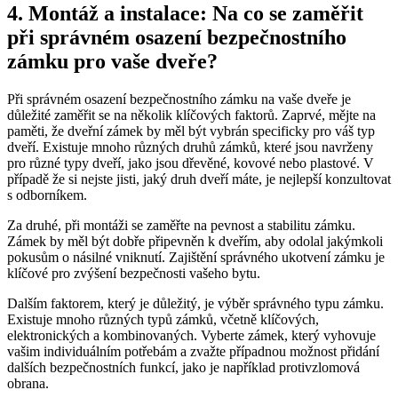
4. Montáž​ a ‌instalace: Na co se ⁣zaměřit
při správném osazení ⁣bezpečnostního
zámku ​pro vaše dveře?
Při správném​ osazení bezpečnostního zámku na ‍vaše dveře je
důležité zaměřit se na několik klíčových faktorů. Zaprvé, mějte na
paměti, že​ dveřní zámek ⁣by měl být vybrán specificky ⁣pro váš typ‌
dveří. Existuje mnoho⁣ různých ⁤druhů zámků, které jsou ⁢navrženy
pro různé typy ​dveří,‍ jako jsou dřevěné, kovové nebo plastové. V
případě že⁤ si ​nejste jisti, jaký druh dveří máte, je‍ nejlepší konzultovat
s odborníkem.
Za druhé, při​ montáži se zaměřte ⁢na pevnost ⁢a stabilitu zámku.⁤
Zámek⁣ by měl být dobře připevněn k dveřím, aby odolal jakýmkoli
pokusům o násilné vniknutí. Zajištění správného ukotvení zámku je
klíčové pro zvýšení bezpečnosti vašeho bytu.
Dalším faktorem, ​který je​ důležitý, je výběr správného typu⁤ zámku.
Existuje⁢ mnoho různých ⁢typů zámků, včetně klíčových,⁢
elektronických a kombinovaných. Vyberte zámek, který vyhovuje
vašim individuálním potřebám a ​zvažte případnou ⁢možnost přidání
dalších bezpečnostních ⁢funkcí, jako ‌je například protivzlomová
obrana.