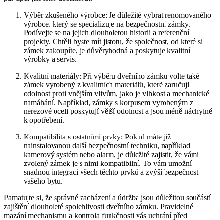
Výběr zkušeného výrobce: Je důležité vybrat renomovaného
⁤výrobce, který se specializuje na bezpečnostní zámky.
Podívejte se na jejich dlouholetou historii a referenční
projekty. Chtěli byste mít jistotu, že společnost, ⁣od které si
zámek zakoupíte, je důvěryhodná a poskytuje⁢ kvalitní
výrobky ⁣a servis.
Kvalitní materiály: Při výběru dveřního⁤ zámku volte také
zámek vyrobený z kvalitních materiálů, které ‌zaručují
odolnost⁢ proti vnějším vlivům, jako je ⁣vlhkost a mechanické
namáhání. Například, zámky s ⁤korpusem vyrobeným ‌z
nerezové‌ oceli ‍poskytují větší odolnost a jsou méně náchylné
k opotřebení.
Kompatibilita s ostatními prvky: Pokud​ máte již
nainstalovanou další bezpečnostní techniku,⁣ například
kamerový systém⁤ nebo alarm,⁢ je důležité zajistit, že vámi
zvolený zámek je ⁤s nimi kompatibilní. To vám ​umožní
⁣snadnou​ integraci všech těchto prvků a zvýší bezpečnost
vašeho ‍bytu.
Pamatujte si,‍ že správné⁢ zacházení a údržba jsou důležitou součástí⁢
zajištění dlouholeté spolehlivosti dveřního zámku. Pravidelné⁤
mazání mechanismu a kontrola funkčnosti vás ⁤uchrání před