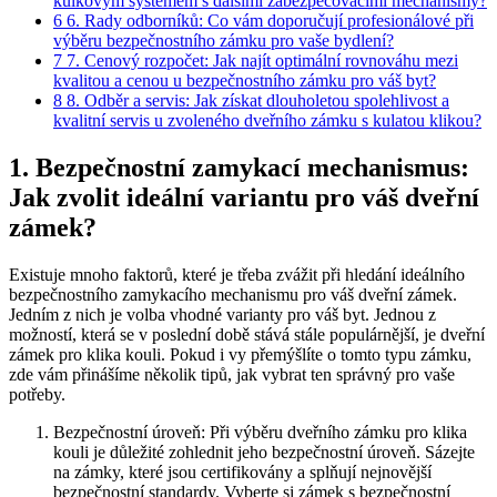
kulkovým systémem ⁣s dalšími​ zabezpečovacími mechanismy?
6
6. Rady odborníků: Co vám doporučují profesionálové při
výběru bezpečnostního zámku ‌pro‍ vaše bydlení?
7
7. ⁢Cenový rozpočet: ⁣Jak najít optimální rovnováhu mezi
⁤kvalitou a cenou u bezpečnostního zámku pro váš byt?
8
8. Odběr a ‌servis: Jak získat dlouholetou spolehlivost a
kvalitní⁤ servis ​u⁣ zvoleného dveřního zámku s kulatou​ klikou?
1. Bezpečnostní zamykací mechanismus:
Jak‍ zvolit ideální variantu ‌pro​ váš dveřní
zámek?
Existuje mnoho⁢ faktorů, které ‍je třeba⁣ zvážit při hledání ⁢ideálního
bezpečnostního zamykacího mechanismu pro váš dveřní⁤ zámek.
Jedním z nich je​ volba vhodné varianty ‌pro ‌váš byt. Jednou z
možností, která⁤ se v poslední⁣ době stává⁤ stále populárnější,⁢ je dveřní
zámek pro klika kouli. Pokud i vy přemýšlíte ⁣o tomto typu zámku,
zde vám přinášíme několik tipů, jak vybrat ten správný pro⁢ vaše
⁢potřeby.
Bezpečnostní⁢ úroveň: Při výběru dveřního zámku pro klika
kouli je důležité zohlednit jeho bezpečnostní úroveň. ⁣Sázejte
na​ zámky, ‌které jsou certifikovány a splňují nejnovější
bezpečnostní‍ standardy. Vyberte si zámek s bezpečnostní