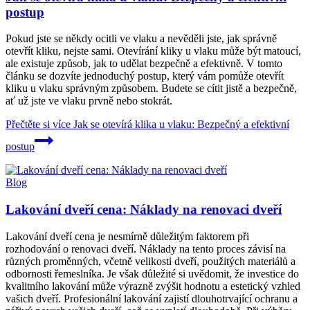
postup
Pokud jste se někdy ocitli ve vlaku a nevěděli jste, jak správně
otevřít kliku, nejste sami. Otevírání kliky u vlaku může být matoucí,
ale existuje způsob, jak to udělat bezpečně a efektivně. V tomto
článku se dozvíte jednoduchý postup, který vám pomůže otevřít
kliku u vlaku správným způsobem. Budete se cítit jistě a bezpečně,
ať už jste ve vlaku prvně nebo stokrát.
Přečtěte si více
Jak se otevírá klika u vlaku: Bezpečný a efektivní
postup
Blog
Lakování dveří cena: Náklady na renovaci dveří
Lakování dveří cena je nesmírně důležitým faktorem při
rozhodování o renovaci dveří. Náklady na tento proces závisí na
různých proměnných, včetně velikosti dveří, použitých materiálů a
odbornosti řemeslníka. Je však důležité si uvědomit, že investice do
kvalitního lakování může výrazně zvýšit hodnotu a estetický vzhled
vašich dveří. Profesionální lakování zajistí dlouhotrvající ochranu a