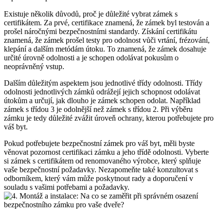
Existuje několik důvodů,⁣ proč je důležité ⁢vybrat zámek ⁣s
⁣certifikátem. ‌Za prvé, certifikace znamená, že zámek byl testován a⁢
prošel náročnými bezpečnostními standardy. Získání certifikátu
znamená, že zámek prošel testy​ pro ‌odolnost vůči vrtání, frézování,⁤
klepání a dalším metódám ​útoku. To znamená, ‌že zámek dosahuje
určité úrovně odolnosti a je schopen odolávat ‌pokusům o
neoprávněný vstup.
Dalším důležitým ​aspektem jsou jednotlivé třídy odolnosti. Třídy
⁣odolnosti jednotlivých zámků odrážejí jejich ‌schopnost odolávat
‍útokům a určují, jak ⁣dlouho je zámek schopen odolat. Například
zámek⁤ s třídou 3 je ⁢odolnější⁢ než ‌zámek s třídou 2.‌ Při výběru
zámku‍ je tedy důležité⁢ zvážit úroveň ochrany, kterou potřebujete pro
váš byt.
Pokud potřebujete bezpečnostní zámek pro váš byt, ⁣měli byste ​
věnovat‍ pozornost certifikaci zámku⁣ a jeho třídě odolnosti. Vyberte
si zámek s certifikátem‌ od renomovaného výrobce, který splňuje
vaše bezpečnostní požadavky. Nezapomeňte také konzultovat s
⁤odborníkem, ‍který vám může poskytnout rady a ‌doporučení ‍v
souladu s ⁤vašimi potřebami a požadavky.