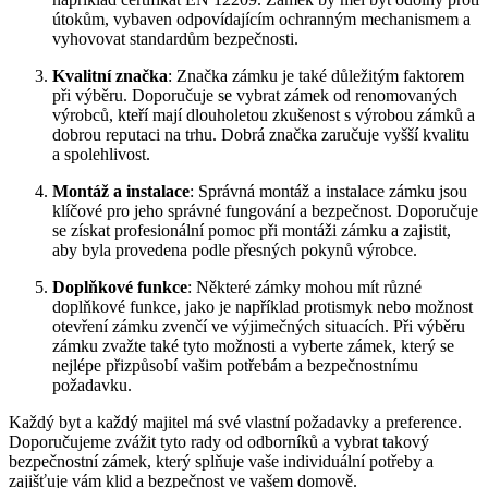
útokům, vybaven odpovídajícím ochranným mechanismem a
vyhovovat⁣ standardům bezpečnosti.
Kvalitní značka
: Značka zámku je​ také důležitým faktorem
při výběru. Doporučuje se vybrat zámek od renomovaných
výrobců, kteří mají dlouholetou zkušenost s ‌výrobou ⁣zámků a
dobrou reputaci na trhu. Dobrá značka‍ zaručuje vyšší⁢ kvalitu
a spolehlivost.
Montáž a instalace
: Správná montáž a instalace zámku⁢ jsou
klíčové pro jeho správné‌ fungování a bezpečnost. Doporučuje
se získat⁤ profesionální pomoc při montáži ‍zámku a ‌zajistit,
aby byla provedena‍ podle⁣ přesných⁤ pokynů výrobce.
Doplňkové funkce
: Některé zámky​ mohou mít různé
doplňkové funkce, jako je ​například protismyk nebo možnost
otevření zámku zvenčí ve výjimečných situacích. Při výběru
zámku⁣ zvažte ⁤také ⁣tyto možnosti a vyberte zámek, který se
‍nejlépe přizpůsobí vašim​ potřebám a bezpečnostnímu⁤
požadavku.
Každý byt a každý majitel má své vlastní požadavky a⁣ preference.
Doporučujeme zvážit tyto rady od odborníků a vybrat takový​
bezpečnostní zámek, který splňuje vaše individuální ⁤potřeby‍ a⁣
zajišťuje vám klid a ⁢bezpečnost ve vašem domově.