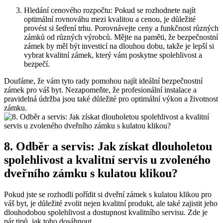
Hledání cenového rozpočtu: Pokud se rozhodnete ‍najít
optimální rovnováhu⁣ mezi‍ kvalitou ‌a cenou, je⁤ důležité
provést si šetření‍ trhu. Porovnávejte⁣ ceny a funkčnost různých
zámků⁢ od různých výrobců. ‌Mějte na paměti, že‍ bezpečnostní​
zámek by měl ‍být investicí na dlouhou‌ dobu, takže ⁢je‍ lepší ​si
vybrat kvalitní zámek, který vám‍ poskytne spolehlivost a
bezpečí.
Doufáme, že vám tyto rady pomohou najít ⁤ideální bezpečnostní
zámek pro váš byt. Nezapomeňte, že‌ profesionální⁢ instalace a⁣
pravidelná údržba jsou také důležité pro optimální výkon a životnost⁤
zámku.
8. Odběr a ‌servis: Jak získat dlouholetou
spolehlivost a kvalitní⁤ servis ​u⁣ zvoleného
dveřního zámku s kulatou​ klikou?
Pokud​ jste ⁣se rozhodli pořídit‌ si dveřní ⁣zámek s kulatou⁢ klikou pro
váš byt, ‍je důležité zvolit ⁣nejen ⁣kvalitní produkt,⁣ ale⁢ také zajistit​ jeho
dlouhodobou spolehlivost a dostupnost kvalitního servisu. Zde je
pár tipů, jak toho‍ dosáhnout.