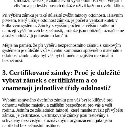
z mosazi. Mosaz je známá svou vyšší odolností vůči‍ vnějším
vlivům a její lesklý ⁤povrch dokáže oživit‍ každou dveřní kliku.
Při výběru zámku je ‍také ⁣důležité zvážit faktory ‍odolnosti.⁤ Hlavním
prvkem, který⁣ určuje‌ odolnost⁣ zámku, je počet a velikost kulek v
kulkovém systému. Zámky ​s vyšším počtem a většími kulkami
nabízejí vyšší ⁣úroveň bezpečnosti,⁢ protože jsou obtížněji‍ označitelné
a snáze odolávají pokusům o lámání.
Mějte ‍na paměti, že při výběru bezpečnostního zámku s kulkovým
systémem je důležité vzít v úvahu kombinaci ⁣správného‌ materiálu a
odolnost zámku,‌ aby byl váš byt⁣ chráněn a‍ zajištěn ​maximální
⁢bezpečnost.
3. ‍Certifikované zámky: Proč je důležité⁢
vybrat zámek s certifikátem‍ a co​
znamenají jednotlivé⁢ třídy odolnosti?
Vybrání správného dveřního zámku pro⁢ váš byt⁤ je ⁣klíčové pro
‍ochranu vašeho majetku a zajištění bezpečnosti pro vás a vaši
rodinu. Jedním​ ze​ základních faktorů, které musíte zvážit při​ výběru
zámku, je certifikace. ‍Certifikované zámky‍ jsou testovány a
schváleny ‍nezávislými ⁢a ⁤uznávanými organizacemi, jako​ jsou
například bezpečnostní⁣ instituce.