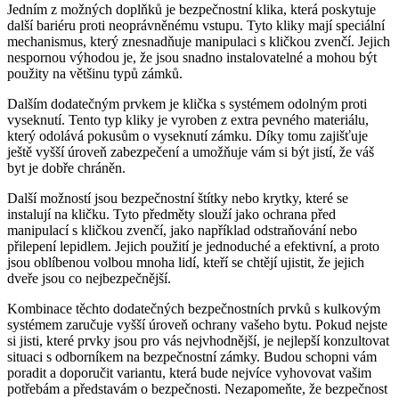
Jedním z možných ⁤doplňků​ je bezpečnostní klika, která poskytuje
další bariéru ⁤proti neoprávněnému vstupu. Tyto kliky mají speciální
⁣mechanismus, ‌který znesnadňuje ⁢manipulaci s kličkou zvenčí. Jejich
nespornou výhodou je, že jsou snadno instalovatelné a mohou ⁤být
použity na většinu typů zámků.
Dalším​ dodatečným prvkem je klička ⁤s systémem ‍odolným proti⁣
vyseknutí. Tento typ⁣ kliky je vyroben z‌ extra pevného ‌materiálu,
který odolává pokusům o vyseknutí ​zámku. Díky ⁤tomu zajišťuje
⁢ještě vyšší‌ úroveň​ zabezpečení a umožňuje‌ vám si být jistí, že váš
byt je dobře chráněn.
Další možností jsou bezpečnostní​ štítky nebo⁣ krytky, ⁢které se
instalují ⁢na kličku. Tyto předměty ⁣slouží jako ⁤ochrana‍ před
⁣manipulací s kličkou zvenčí, jako⁣ například odstraňování nebo
přilepení lepidlem. Jejich použití‍ je jednoduché a efektivní, a⁣ proto
jsou oblíbenou volbou mnoha⁢ lidí, kteří se chtějí ujistit, že jejich
dveře jsou co nejbezpečnější.
Kombinace těchto dodatečných bezpečnostních‍ prvků s kulkovým⁢
systémem zaručuje vyšší úroveň ochrany vašeho bytu. Pokud‍ nejste
⁤si jisti, které prvky jsou pro vás nejvhodnější, je ‌nejlepší ⁤konzultovat
situaci s odborníkem na bezpečnostní zámky. Budou ⁤schopni vám
poradit a doporučit variantu, která ⁣bude nejvíce vyhovovat vašim ​
potřebám​ a představám o bezpečnosti. Nezapomeňte, že bezpečnost ​