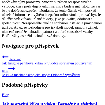
neočekávanými problémy. Vyberte si zámek od spolehlivého
výrobce,⁣ který poskytuje ⁢kvalitní servis, ‌a budete⁣ mít jistotu, že‍ váš
byt je dobře zabezpečen. Doufáme, že ‌tento článek vám poskytl⁤
užitečné⁢ informace o výběru bezpečnostního​ zámku ‌pro váš⁢ byt. Je
důležité vzít v ⁣úvahu ‌různé faktory, jako je⁤ kvalita, odolnost a
spolehlivost. Nezapomeňte také⁢ na správnou ‌instalaci a pravidelnou
údržbu. Ať už se rozhodnete pro jakýkoli model, ​samotný zámek
nicméně nemůže nahradit opatrnost ⁢a⁤ dobré sousedské vztahy.
Buďte vždy ostražití a chráňte své domovy.
Navigace pro příspěvek
Předchozí
Jak funguje paniková klika? Průvodce správným používáním
Další
Je klika mechanoskopická stopa: Odborné vysvětlení
Podobné příspěvky
Blog
Jak se otevírá klika u vlaku: Bezpečný a efektivní