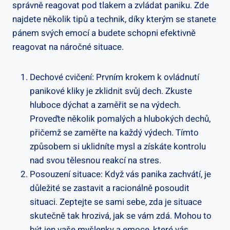
správně reagovat pod tlakem a zvládat paniku. Zde
najdete několik tipů a technik, díky kterým se stanete
pánem svých emocí a budete schopni⁢ efektivně
reagovat ⁣na náročné situace.
Dechové cvičení: Prvním krokem k ovládnutí
panikové kliky je zklidnit svůj dech. Zkuste
hluboce​ dýchat a zaměřit se na výdech.
Proveďte několik ‌pomalých ⁢a hlubokých dechů,
přičemž se zaměřte na každý výdech. Tímto
způsobem si uklidníte mysl a získáte kontrolu
nad‌ svou tělesnou reakcí na stres.
Posouzení situace: Když vás panika zachvátí, je
⁤důležité se zastavit a⁤ racionálně posoudit
situaci. Zeptejte‌ se ‍sami sebe, zda je⁣ situace
skutečně‍ tak hrozivá, jak se vám zdá. Mohou to
být jen vaše myšlenky a emoce, které ​vás