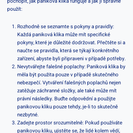
pochopit, jak paniková⁢ klika funguje a jak ji ⁤správně‍
použít:
Rozhodně⁤ se ‌seznamte s pokyny a pravidly:
Každá paniková klika může mít specifické
⁤pokyny, které je důležité dodržovat. Přečtěte ‍si a
naučte se pravidla, která se⁢ týkají konkrétního
⁤zařízení, abyste byli ⁣připraveni v ⁣případě potřeby.
Nevytvářejte falešné poplachy: Paniková klika ⁢by
měla být použita pouze v případě skutečného
nebezpečí. Vytváření falešných poplachů nejen
zatěžuje záchranné složky, ale také⁢ může ‍mít
právní následky. Buďte odpovědní⁤ a použijte
panikovou kliku pouze tehdy, je-li to skutečně
nezbytné.
Zadejte prostor srozumitelně: Pokud používáte
panikovou kliku, ujistěte se, že lidé kolem ⁣vědí,