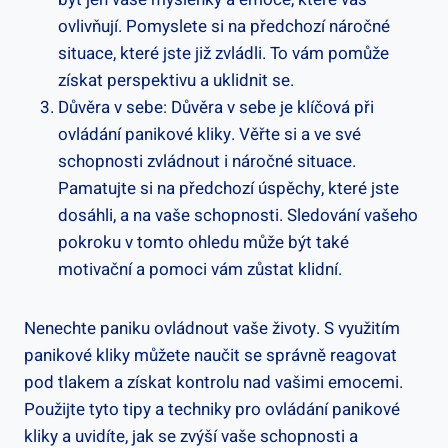
‍ovlivňují. Pomyslete si ‍na předchozí náročné
situace, které jste již zvládli. To vám pomůže
získat perspektivu a uklidnit se.
Důvěra v sebe: Důvěra v sebe je klíčová při
‌ovládání panikové kliky. Věřte si a ve své⁣
schopnosti zvládnout i náročné situace.
Pamatujte si ​na předchozí úspěchy, které jste
dosáhli, a na ⁣vaše ⁢schopnosti. Sledování​ vašeho
pokroku v tomto ‌ohledu může ⁤být také
motivační a pomoci vám zůstat klidní.
Nenechte paniku ovládnout vaše životy. S ‌využitím
panikové kliky můžete ‌naučit se správně ‍reagovat
pod tlakem a‍ získat kontrolu nad vašimi emocemi.
Použijte tyto tipy a techniky pro ovládání panikové
kliky a uvidíte, jak se zvýší⁢ vaše‌ schopnosti a