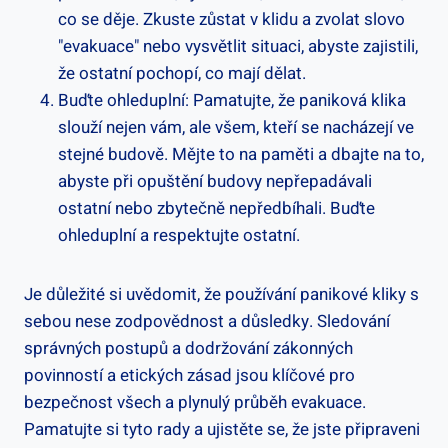
co se děje. Zkuste zůstat v klidu ⁣a ⁤zvolat slovo
"evakuace" nebo vysvětlit‍ situaci, abyste zajistili,
že ostatní ⁤pochopí, co mají dělat.
Buďte ohleduplní: ‌Pamatujte, že paniková klika
slouží nejen ⁢vám, ale všem, kteří⁣ se nacházejí ve
stejné budově. Mějte to na paměti a dbajte⁢ na to,
abyste při opuštění budovy nepřepadávali
⁣ostatní nebo⁢ zbytečně nepředbíhali. ⁤Buďte
ohleduplní a respektujte ostatní.
Je důležité si ‌uvědomit, ⁤že‍ používání panikové​ kliky ‌s
⁤sebou nese zodpovědnost a důsledky. Sledování
správných postupů a dodržování zákonných
povinností a etických ‌zásad jsou klíčové ‌pro
bezpečnost všech a‌ plynulý průběh evakuace.
Pamatujte si tyto rady a ujistěte se, že jste připraveni