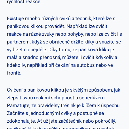
rychlost reakce.
Existuje⁤ mnoho různých‌ cviků ⁣a technik, které lze s
panikovou klikou provádět. Například lze cvičit
reakce na různé zvuky nebo pohyby, nebo lze cvičit i s
partnerem, když se obráceně držíte kliky a snažíte se
vydržet co nejdéle. Díky tomu, že paniková klika ⁤je
malá ​a snadno přenosná, můžete ji cvičit kdykoliv a
kdekoliv, například při čekání na autobus nebo ve
frontě.
Cvičení s panikovou klikou je skvělým způsobem, jak
zlepšit svou reakční schopnost a ​sebedůvěru.
Pamatujte, že pravidelný trénink je klíčem ⁤k úspěchu.
⁣Začněte s jednoduchými ‌cviky a postupně ⁢se
zdokonalujte. Ať už jste začátečník nebo⁤ pokročilý,⁤
paniková klika ‍je skvělým pomocníkem na‍ cestě k