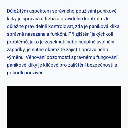
Důležitým aspektem správného používání⁢ panikové‍
kliky je správná údržba ⁤a pravidelná kontrola. Je
důležité pravidelně kontrolovat, zda je paniková klika
správně nasazena a funkční. ‍Při zjištění jakýchkoli
problémů, jako je zaseknutí nebo neúplné uvolnění
západky, je nutné⁣ okamžitě zajistit ‍opravu nebo
výměnu. Věnování pozornosti správnému fungování
‍panikové kliky je klíčové pro zajištění bezpečnosti a
pohodlí používání.