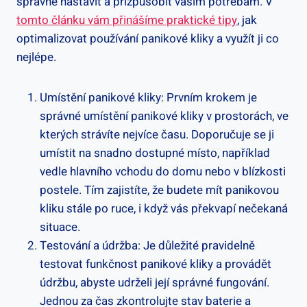
⁤správně ⁤nastavit a přizpůsobit vašim potřebám.⁤ V
tomto článku vám⁢ přinášíme praktické ​tipy
, jak⁤
optimalizovat používání panikové kliky​ a ⁤využít ji co
‌nejlépe.
Umístění ‍panikové kliky: Prvním krokem​ je
správné umístění panikové kliky v ⁣prostorách, ve
kterých strávíte nejvíce ⁤času. Doporučuje se ji
umístit na snadno dostupné ⁢místo, například
vedle hlavního vchodu do domu nebo v blízkosti
postele.⁣ Tím zajistíte,​ že budete mít panikovou
kliku stále po ruce, i⁣ když vás překvapí nečekaná‌
situace.
Testování a údržba: Je důležité pravidelně
⁤testovat funkčnost panikové kliky a provádět
údržbu, abyste ⁤udrželi její správné fungování.
Jednou za čas zkontrolujte ⁣stav ‌baterie a