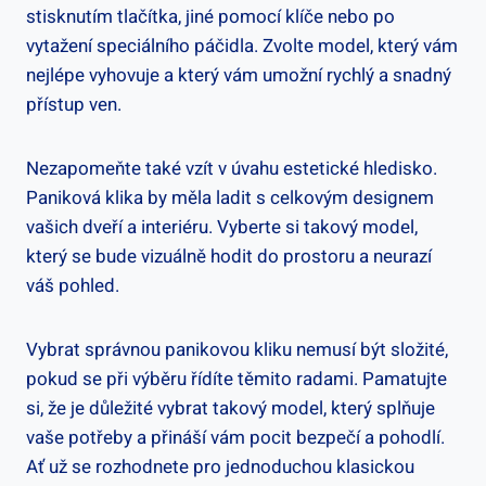
stisknutím⁣ tlačítka, jiné pomocí klíče nebo‍ po
vytažení speciálního páčidla. Zvolte model, který vám
nejlépe vyhovuje ‍a který​ vám umožní ​rychlý a snadný
přístup​ ven.
Nezapomeňte také ⁢vzít v úvahu estetické hledisko.
Paniková klika by měla ladit s ⁣celkovým ⁤designem
vašich dveří a interiéru. Vyberte si takový model,
⁤který se bude vizuálně hodit do prostoru ⁤a neurazí
váš pohled.
Vybrat správnou panikovou kliku nemusí být složité,
pokud se při výběru řídíte těmito radami.​ Pamatujte
si, že je důležité vybrat takový model, který splňuje
vaše potřeby a přináší vám pocit bezpečí‍ a pohodlí.
Ať už se rozhodnete pro jednoduchou klasickou