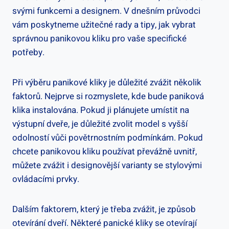
svými funkcemi a designem. V dnešním průvodci
vám poskytneme užitečné⁣ rady a tipy, ‌jak ⁤vybrat
správnou panikovou kliku pro vaše specifické
potřeby.
Při výběru ‍panikové kliky‌ je důležité zvážit několik
⁢faktorů. Nejprve si rozmyslete, kde​ bude paniková
klika ‌instalována. Pokud ‍ji plánujete umístit na
výstupní dveře, je důležité zvolit model s vyšší
‌odolností vůči povětrnostním podmínkám. Pokud
chcete panikovou kliku používat⁤ převážně uvnitř,
můžete zvážit i⁢ designovější ⁣varianty se stylovými
ovládacími prvky.
Dalším faktorem,⁣ který je třeba zvážit, je způsob
otevírání dveří. Některé panické⁢ kliky se otevírají