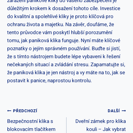
zařazení panikové kliky do vašeho zabezpečení je ​
důležitým krokem k dosažení ‌tohoto cíle. Investice
⁣do kvalitní a spolehlivé kliky je proto klíčová pro
ochranu ⁤života a majetku. ‌Na závěr, doufáme,​ že
tento průvodce vám poskytl hlubší porozumění
tomu, jak paniková klika funguje. Nyní máte klíčové
poznatky ⁤o jejím správném ⁤používání. ​Buďte si jistí,
že s ‍tímto nástrojem budete ‍lépe vybaveni k řešení
nečekaných situací a⁣ zvládání stresu. Zapamatujte si,
že paniková klika je jen nástroj a⁣ vy⁤ máte​ na to, jak se
postavit k panice, naprostou kontrolu.
Navigace
PŘEDCHOZÍ
DALŠÍ
Bezpečnostní klika s
Dveřní zámek pro klika
Pro
blokovacím tlačítkem
kouli – Jak vybrat