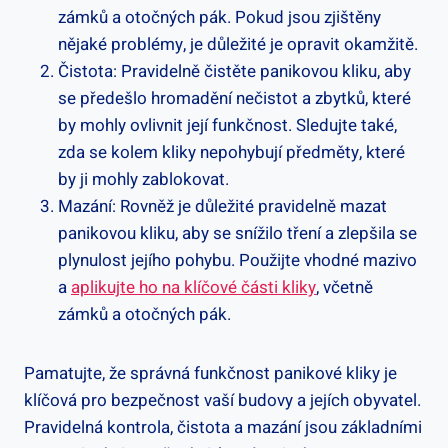
zámků a otočných ‍pák. ⁢Pokud jsou zjištěny
nějaké problémy, je⁣ důležité je⁣ opravit‌ okamžitě.
Čistota: Pravidelně čistěte panikovou kliku, aby
se⁤ předešlo hromadění nečistot a ⁣zbytků, které
by mohly ovlivnit její funkčnost. Sledujte také,
zda se kolem kliky nepohybují předměty, které
‍by ji mohly zablokovat.
Mazání: Rovněž⁤ je důležité pravidelně mazat
panikovou kliku, ⁣aby ‌se snížilo tření a zlepšila se
plynulost jejího pohybu. Použijte⁢ vhodné mazivo
a
aplikujte ho na klíčové části kliky
, včetně
zámků a otočných pák.
Pamatujte, že správná funkčnost panikové kliky je
klíčová pro bezpečnost vaší budovy a jejích obyvatel.
Pravidelná kontrola, čistota a mazání jsou základními‍