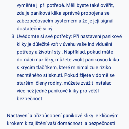
vyměňte ji při potřebě. Měli byste také ověřit,
zda je paniková klika správně propojena se
zabezpečovacím systémem a že je její signál
dostatečně silný.
Uvědomte si své potřeby: Při nastavení panikové
kliky je⁣ důležité vzít v úvahu vaše⁢ individuální
potřeby a ⁢životní⁢ styl. Například,⁣ pokud máte
domácí mazlíčky, můžete zvolit ⁤panikovou⁢ kliku
s krycím tlačítkem, které minimalizuje ‍riziko
nechtěného‌ stisknutí. Pokud žijete v domě se
staršími členy rodiny, můžete zvážit instalaci
více než⁤ jedné ⁢panikové⁤ kliky pro větší
bezpečnost.
Nastavení a​ přizpůsobení panikové kliky je ⁤klíčovým
krokem⁤ k zajištění vaší domácnosti a bezpečnosti