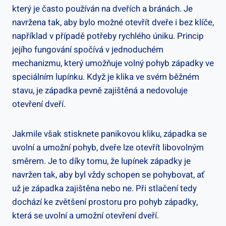
který je často používán na dveřích a bránách. Je
navržena tak, aby‍ bylo možné otevřít dveře i bez klíče,
například‍ v ⁢případě potřeby rychlého úniku. Princip
⁣jejího fungování spočívá v ⁤jednoduchém
mechanizmu,‌ který umožňuje volný pohyb západky⁢ ve
​speciálním ‌lupínku. Když je klika ve svém běžném
stavu, je západka pevně zajištěná a nedovoluje
otevření dveří.
Jakmile však stisknete panikovou kliku, západka se
uvolní a umožní pohyb, dveře lze ⁢otevřít‌ libovolným
směrem. Je to díky tomu,⁤ že lupínek západky je
navržen tak, aby byl vždy schopen se pohybovat, ať
už ‌je ⁤západka zajištěna⁢ nebo ne. Při stlačení tedy‍
dochází ke zvětšení prostoru pro ⁢pohyb západky,
která se uvolní a umožní otevření dveří.