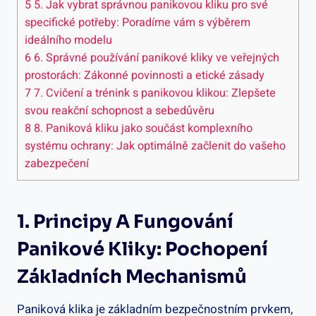
5
5. Jak vybrat správnou panikovou kliku​ pro své
specifické potřeby: Poradíme vám s‌ výběrem
ideálního modelu
6
6. Správné používání panikové kliky ⁢ve veřejných
prostorách: Zákonné povinnosti a etické zásady
7
7.⁣ Cvičení a trénink s panikovou klikou: Zlepšete
svou reakční schopnost a sebedůvěru
8
8. Paniková kliku⁢ jako součást komplexního
systému ochrany: Jak optimálně začlenit do vašeho
zabezpečení
1. Principy A Fungování
Panikové Kliky: Pochopení
Základních ‌mechanismů
Paniková klika je základním bezpečnostním prvkem,⁢