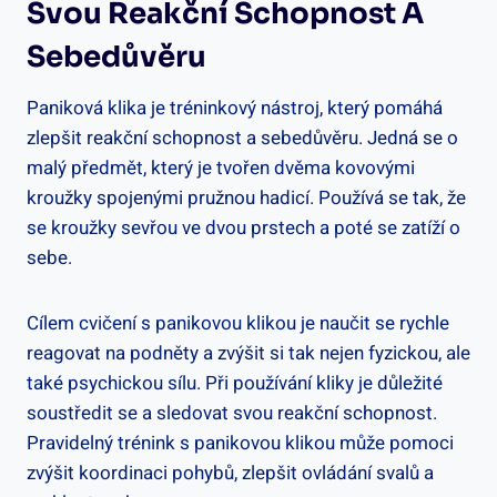
Svou Reakční Schopnost A
Sebedůvěru
Paniková klika je tréninkový nástroj, který pomáhá
⁢zlepšit‌ reakční schopnost a sebedůvěru. Jedná se o
malý ⁤předmět, který je tvořen dvěma ⁢kovovými
kroužky ‍spojenými pružnou hadicí. Používá se tak, že
⁢se ‌kroužky sevřou ve dvou prstech ⁢a poté se zatíží o
sebe.
Cílem ⁤cvičení s panikovou klikou ​je⁢ naučit se rychle
reagovat na podněty a ⁢zvýšit si tak nejen fyzickou, ale
také psychickou sílu. Při používání kliky ⁢je důležité ​
soustředit se a sledovat svou reakční​ schopnost.
Pravidelný trénink s panikovou klikou může⁤ pomoci
zvýšit koordinaci⁣ pohybů, zlepšit ovládání svalů a