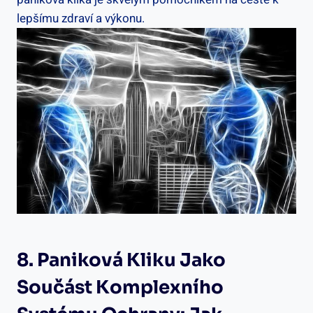
lepšímu zdraví ​a výkonu.
8. Paniková Kliku⁢ Jako
Součást Komplexního