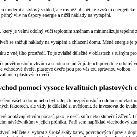
jen moderní a stylový vzhled, ale rovněž přispět ke zvýšení energetick
 přímý vliv na úspory energie a nižší náklady na vytápění.
u, který je velmi odolný vůči teplotním změnám a minimalizuje tepelné 
veří se snižují náklady na vytápění a chlazení domu. Méně energie je p
ku z vnějšího prostředí. To je zvláště důležité v oblastech s rušným p
i povětrnostním vlivům a snadno se udržují. Jejich povrch je odolný v
še vchodové dveře, plastové dveře jsou pro vás tou správnou volbou.
 vchod pomocí vysoce kvalitních plastových 
ečení vašeho domu nebo bytu. Jejich bezpečnostní a odolnostní vlastnost
ých faktorech, ale vždy je důležité si uvědomit, že investovat do kvalitn
ré odolávají vlivům počasí, jako je déšť, sníh nebo sluneční záření. Tí
ím návštěvníkům v jejich průniku. Patří sem například vícebodový zám
 dveří. Můžete si vybrat z široké škály barev, povrchových úprav a dop