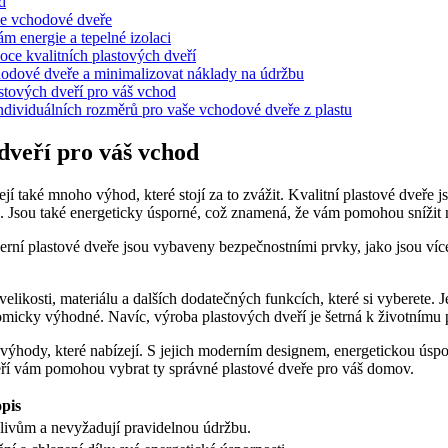
d
še vchodové dveře
ám energie a tepelné izolaci
ce kvalitních plastových dveří
chodové dveře a minimalizovat náklady na údržbu
stových dveří pro váš vchod
individuálních rozměrů pro vaše vchodové dveře z plastu
dveří pro váš vchod
jí také mnoho výhod, které stojí za to zvážit. Kvalitní plastové dveře 
bu. Jsou také energeticky úsporné, což znamená, že vám pomohou snížit
rní plastové dveře jsou vybaveny bezpečnostními prvky, jako jsou vícebo
elikosti, materiálu a dalších dodatečných funkcích, které si vyberete. J
icky výhodné. Navíc, výroba plastových dveří je šetrná k životnímu pro
y výhody, které nabízejí. S jejich moderním designem, energetickou úsp
teří vám pomohou vybrat ty správné plastové dveře pro váš domov.
pis
vlivům a nevyžadují pravidelnou údržbu.