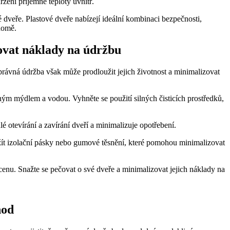
žení příjemné teploty uvnitř.
dveře. Plastové dveře nabízejí ideální kombinaci bezpečnosti,
 domě.
zovat náklady na údržbu
právná údržba však může prodloužit jejich životnost a minimalizovat
ným mýdlem a vodou. Vyhněte se použití silných čisticích prostředků,
é otevírání a zavírání dveří a minimalizuje opotřebení.
použít izolační pásky nebo gumové těsnění, které pomohou minimalizovat
nu. Snažte se pečovat o své dveře a minimalizovat jejich náklady na
hod