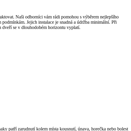
taktovat. Naši odborníci vám rádi pomohou s výběrem nejlepšího
m podmínkám. Jejich instalace je snadná a údržba minimální. Při
h dveří se v dlouhodobém horizontu vyplatí.
znaky patří zarudnutí kolem místa kousnutí, únava, horečka nebo bolest