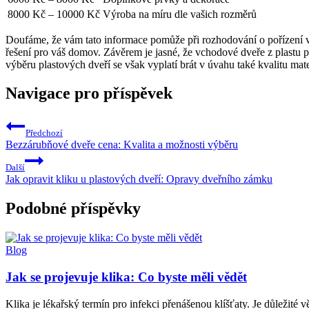
8000 Kč – 10000 Kč
Výroba na míru dle vašich rozměrů
Doufáme, že vám tato informace pomůže při rozhodování o pořízení v
řešení pro váš domov. Závěrem je jasné, že vchodové dveře z plastu p
výběru plastových dveří se však vyplatí brát v úvahu také kvalitu ma
Navigace pro příspěvek
Předchozí
Bezzárubňové dveře cena: Kvalita a možnosti výběru
Další
Jak opravit kliku u plastových dveří: Opravy dveřního zámku
Podobné příspěvky
Blog
Jak se projevuje klika: Co byste měli vědět
Klika je lékařský termín pro infekci přenášenou klíšťaty. Je důležité 