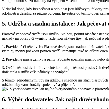
vám pomohou snížit náklady na vytápění vašeho domu. Jsou vyrobeny z 
V dnešní době, kdy bezpečnost a odolnost jsou klíčovými faktory pro 
odolnosti a designu za příznivou cenu. Investice do těchto dveří přin
5. Údržba a snadná instalace: Jak pečovat
Plastové vchodové dveře jsou skvělou volbou, pokud hledáte estetick
náklady na opravy či výměnu. Zde jsou některé tipy, jak pečovat o pl
1. Pravidelně čistěte dveře: Plastové dveře jsou snadno udržovatelné
které by mohly poškodit povrch dveří. Pamatujte také na čištění oken 
2. Pravidelně mazte zámky a panty: Použijte speciální mazivo nebo gra
3. Ověřte těsnost dveří: Pravidelně kontrolujte těsnost plastových dv
únik tepla a snížit vaše náklady na vytápění.
S těmito jednoduchými tipy na údržbu a snadnou instalaci plastových
údržbu, aby vám sloužily spolehlivě a příjemně.
6. Výběr dodavatele: Jak najít důvěryhodn