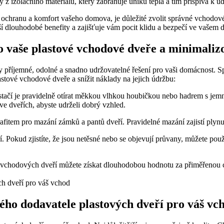
izolačního materiálu, který zabraňuje úniku tepla a tím přispívá k udr
ochranu a komfort vašeho domova, je důležité zvolit správné vchodové 
áší dlouhodobé benefity a zajišťuje vám pocit klidu a bezpečí ve vašem
 o vaše plastové vchodové dveře a minimali
y příjemné, odolné a snadno udržovatelné řešení pro vaši domácnost. S
astové vchodové dveře a snížit náklady na jejich údržbu:
, stačí je pravidelně otírat měkkou vlhkou houbičkou nebo hadrem s jem
ve dveřích, abyste udrželi dobrý vzhled.
fitem pro mazání zámků a pantů dveří. Pravidelné mazání zajistí plynul
eří. Pokud zjistíte, že jsou netěsné nebo se objevují průvany, můžete 
 vchodových dveří můžete získat dlouhodobou hodnotu za přiměřenou ce
ého dodavatele plastových dveří pro váš vc