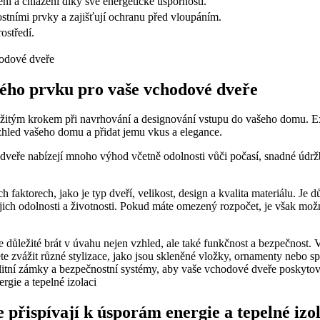
ní a chlazení díky své energetické úspornosti.
tními prvky a zajišťují ochranu před vloupáním.
ostředí.
ckého prvku pro vaše vchodové dveře
žitým krokem při navrhování a designování vstupu do vašeho domu. Exi
zhled vašeho domu a přidat jemu vkus a elegance.
 dveře nabízejí mnoho výhod včetně odolnosti vůči počasí, snadné údrž
faktorech, jako je typ dveří, velikost, design a kvalita materiálu. Je d
ejich odolnosti a životnosti. Pokud máte omezený rozpočet, je však mož
e důležité brát v úvahu nejen vzhled, ale také funkčnost a bezpečnost.
te zvážit různé stylizace, jako jsou skleněné vložky, ornamenty nebo s
litní zámky a bezpečnostní systémy, aby vaše vchodové dveře poskytov
 přispívají k úsporám energie a tepelné izo