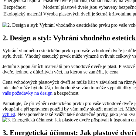
Energetická úspora
Plastové dveře pomáhají snížit náklady na vytápě
Bezpečnost
Moderní plastové dveře jsou vybaveny bezpečnos
Ekologický materiál
Výroba plastových dveří je šetrná k životnímu pr
2. Design a styl: Vybrání vhodného esteti
Vybrání vhodného estetického prvku pro vaše vchodové dveře je důle
stylu dveří. Vhodný estetický prvek může výrazně ovlivnit celkový v
Jedním z populárních materiálů pro vchodové dveře je plast. Plastové
dveře, jednou z důležitých věcí, na kterou se zaměřit, je cena.
Cena vchodových plastových dveří se může lišit v závislosti na různých 
inicialně může být dražší, dlouhodobě se vám to může vyplatit díky j
vaše požadavky na design
a bezpečnost.
Pamatujte, že při výběru estetického prvku pro vaše vchodové dveře j
vloupání a při správném použití by vám měly sloužit mnoho let. Může
vzhled
. Nezapomeňte také zvážit také dodatečné prvky, jako jsou kva
3. Energetická účinnost: Jak plastové dveře