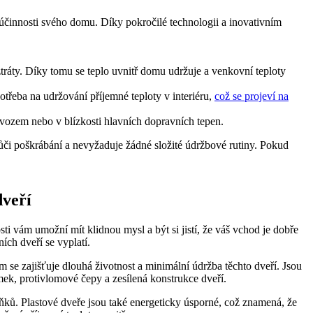
é účinnosti svého domu. Díky pokročilé technologii a inovativním
ztráty. Díky tomu se teplo uvnitř domu udržuje a venkovní teploty
otřeba na udržování příjemné teploty v interiéru,
což se projeví na
rovozem nebo v blízkosti hlavních dopravních tepen.
ůči poškrábání a nevyžaduje žádné složité údržbové rutiny. Pokud
dveří
i vám umožní mít klidnou mysl a být si jistí, že váš vchod je dobře
ích dveří se vyplatí.
m se zajišťuje dlouhá životnost a minimální údržba těchto dveří. Jsou
ek, protivlomové čepy a zesílená konstrukce dveří.
lňků. Plastové dveře jsou také energeticky úsporné, což znamená, že