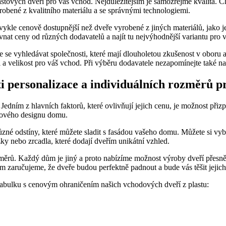
astových dveří pro váš vchod. Nejdůležitějším je samozřejmě kvalita. Ch
bené z kvalitního materiálu a se správnými technologiemi.
bvykle cenově dostupnější než dveře vyrobené z jiných materiálů, jako je
vnat ceny od různých dodavatelů a najít tu nejvýhodnější variantu pro v
se vyhledávat společnosti, které mají dlouholetou zkušenost v oboru a
tyl a velikost pro váš vchod. Při výběru dodavatele nezapomínejte také na
ti personalizace a individuálních rozměrů p
edním z hlavních faktorů, které ovlivňují jejich cenu, je možnost přiz
lkového designu domu.
zné odstíny, které můžete sladit s fasádou vašeho domu. Můžete si vybr
ky nebo zrcadla, které dodají dveřím unikátní vzhled.
měrů. Každý dům je jiný a proto nabízíme možnost výroby dveří přesně 
m zaručujeme, že dveře budou perfektně padnout a bude vás těšit jejic
 tabulku s cenovým ohraničením našich vchodových dveří z plastu: