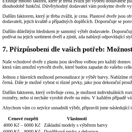
Existuje mnoho faktorů, které je třeba zvážit při výběru dodavatele pl
dlouhodobě funkční. Důvěryhodný dodavatel vám poskytne dveře vyro
Dalším faktorem, který je třeba zvážit, je cena. Plastové dveře jsou o
dodavateli, jejich kvalitě a případných doplňcích. Doporučuje se poro
Dalším důležitým hlediskem je samotný výběr dodavatele. Doporučuje 
podívat na jejich sortiment dveří a zjistit, zda nabízejí odpovídající s
7. Přizpůsobení dle vašich potřeb: Možnos
Naše vchodové dveře z plastu jsou skvělou volbou pro každý domov. J
která vám umožní vytvořit dveře, které budou zapadat do vašeho ce
Jednou z hlavních možností personalizace je výběr barvy. Nabízíme rů
černá. Dále je možné vybrat si různé prvky, jako jsou dekorační prouž
Dalším faktorem, který ovlivňuje cenu, je možnost individuálních roz
rozměry, nebo si necháte vyrobit dveře na míru. V každém případě vá
Abychom vám co nejvíce usnadnili výběr, připravili jsme následující
Cenové rozpětí
Vlastnosti
4000 Kč – 6000 Kč
Základní modely s výběrem barvy
6000 Kč – 8000 Kč
Doplňkové prvky a dekorace