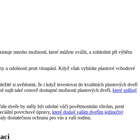
stuje mnoho možností, které můžete zvážit, a zohlednit při výběru
by a odolnosti proti vloupání. Když však vybíráte plastové vchodové
ůležité si uvědomit, že i když investovat do kvalitních plastových dveří
né najít také cenově dostupné možnosti plastových dveří,
které splňují
 Vaše dveře by měly být odolné vůči povětrnostním vlivům, proti
peciální povrchové úpravy,
které dodají vašim dveřím jedinečný
aly dostatečnou ochranu pro vás a vaši rodinu.
laci