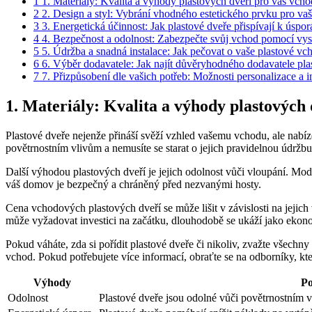
1
1. Materiály: Kvalita a výhody plastových dveří pro váš vcho
2
2. Design a styl: Vybrání vhodného estetického prvku pro va
3
3. Energetická účinnost: Jak plastové dveře přispívají k úspor
4
4. Bezpečnost a odolnost: Zabezpečte svůj vchod pomocí vyso
5
5. Údržba a snadná instalace: Jak pečovat o vaše plastové v
6
6. Výběr dodavatele: Jak najít důvěryhodného dodavatele pla
7
7. Přizpůsobení dle vašich potřeb: Možnosti personalizace a 
1. Materiály: Kvalita a výhody plastových 
Plastové dveře nejenže přináší svěží vzhled vašemu vchodu, ale nabíze
povětrnostním vlivům a nemusíte se starat o jejich pravidelnou údrž
Další výhodou plastových dveří je jejich odolnost vůči vloupání. Mode
váš domov je bezpečný a chráněný před nezvanými hosty.
Cena vchodových plastových dveří se může lišit v závislosti na jejich v
může vyžadovat investici na začátku, dlouhodobě se ukáží jako ekonom
Pokud váháte, zda si pořídit plastové dveře či nikoliv, zvažte všechn
vchod. Pokud potřebujete více informací, obraťte se na odborníky, k
Výhody
Po
Odolnost
Plastové dveře jsou odolné vůči povětrnostním 