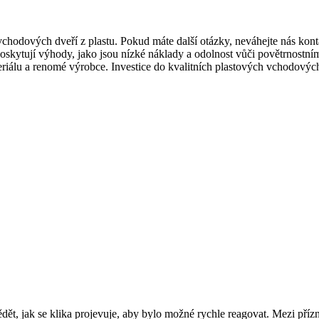
chodových dveří z plastu. Pokud máte další otázky, neváhejte nás kon
oskytují výhody, jako jsou nízké náklady a odolnost vůči povětrnostní
teriálu a renomé výrobce. Investice do kvalitních plastových vchodovýc
vědět, jak se klika projevuje, aby bylo možné rychle reagovat. Mezi pří