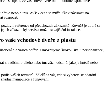
cete se ujistit, že vaše nové dveře budou odolné, spolehlivé a
 dřevo nebo hliník. Avšak cena se může lišit v závislosti na
áš rozpočet.
 pozitivní reference od předchozích zákazníků. Rovněž je dobré se
 jejich zákaznický servis a možnost zajištění instalace.
ro vaše vchodové dveře z plastu
působení dle vašich potřeb. Umožňujeme širokou škálu personalizace,
at z tradičního bílého nebo tmavších odstínů, jako je hnědá nebo
podle vašich rozmerů. Záleží na vás, zda si vyberete standardní
h snadná manipulace a fungování.