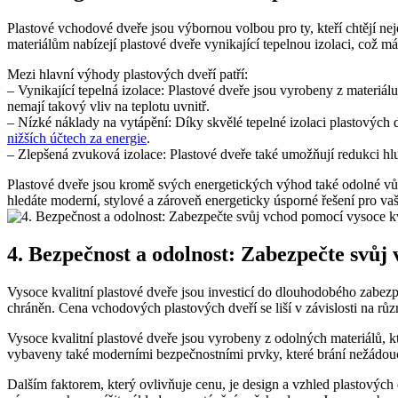
Plastové vchodové dveře jsou výbornou volbou pro ty, kteří chtějí ne
materiálům nabízejí plastové dveře vynikající tepelnou izolaci, což má
Mezi hlavní výhody plastových dveří patří:
– Vynikající tepelná izolace: Plastové dveře jsou vyrobeny z materiál
nemají takový vliv na teplotu uvnitř.
– Nízké náklady na vytápění: Díky skvělé tepelné izolaci plastových d
nižších účtech za energie
.
– Zlepšená zvuková izolace: Plastové dveře také umožňují redukci hlu
Plastové dveře jsou kromě svých energetických výhod také odolné vůč
hledáte moderní, stylové a zároveň energeticky úsporné řešení pro va
4. Bezpečnost a odolnost: Zabezpečte svůj
Vysoce kvalitní plastové dveře jsou investicí do dlouhodobého zabezp
chráněn. Cena vchodových plastových dveří se liší v závislosti na různ
Vysoce kvalitní plastové dveře jsou vyrobeny z odolných materiálů, kte
vybaveny také moderními bezpečnostními prvky, které brání nežádouc
Dalším faktorem, který ovlivňuje cenu, je design a vzhled plastových