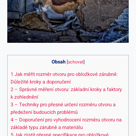
Obsah
[
schovat
]
1
Jak měřit rozměr otvoru pro obložkové zárubně:
Důležité kroky a doporučení
2
– Správné měření otvoru: základní kroky a faktory
k zohlednění
3
– Techniky pro přesné určení rozměru otvoru a
předežení budoucích problémů
4
– Doporučení pro vyhodnocení rozměru otvoru na
základě typu zárubně a materiálu
5
Jak zjistit přesné specifikace pro obložkové