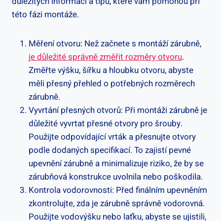
důležitých informací a tipů, které vám pomohou při
této fázi montáže.
Měření otvoru: Než začnete s montáží zárubně,
je důležité správně změřit rozměry otvoru
.
Změřte výšku, šířku a hloubku otvoru, abyste
měli přesný přehled o potřebných rozměrech
zárubně.
Vyvrtání přesných otvorů: Při montáži zárubně je
důležité vyvrtat přesné otvory pro šrouby.
Použijte odpovídající vrták a přesnujte otvory
podle dodaných specifikací. To zajistí pevné
upevnění zárubně a minimalizuje riziko, že by se
zárubňová konstrukce uvolnila nebo poškodila.
Kontrola vodorovnosti: Před finálním upevněním
zkontrolujte, zda je zárubně správně vodorovná.
Použijte vodovýšku nebo laťku, abyste se ujistili,