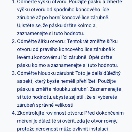
Odměřte výšku otvoru: Použijte pásku a změřte
výšku otvoru od spodního koncového líce
zárubně až po horní koncové líce zárubně.
Ujistěte se, že pásku držíte kolmo a
zaznamenejte si tuto hodnotu.
Odměřte šířku otvoru: Tentokrát změřte šířku
otvoru od pravého koncového líce zárubně k
levému koncovému líci zárubně. Opět držte
pásku kolmo a zaznamenejte si tuto hodnotu.
Odměřte hloubku zárubní: Toto je další důležitý
aspekt, který byste neměli přehlížet. Použijte
pásku a změřte hloubku zárubní. Zaznamenejte
si tuto hodnotu, abyste zajistili, že si vyberete
zárubeň správné velikosti.
Zkontrolujte rovinnost otvoru: Před dokončením
měření je důležité si ověřit, zda je otvor rovný,
protože nerovnost může ovlivnit instalaci