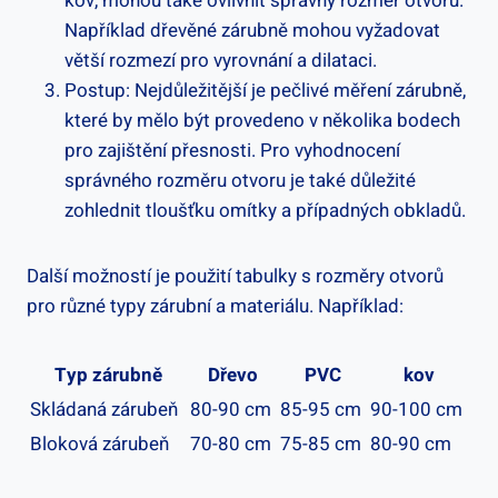
kov, mohou také ovlivnit správný rozměr otvoru.
Například dřevěné zárubně mohou vyžadovat
větší rozmezí pro vyrovnání a dilataci.
Postup: Nejdůležitější je pečlivé měření zárubně,
které by mělo být provedeno v několika bodech
pro zajištění přesnosti. Pro vyhodnocení
správného rozměru otvoru je také důležité
zohlednit tloušťku omítky a případných obkladů.
Další možností je použití tabulky s rozměry otvorů
pro různé typy zárubní a materiálu. Například:
Typ zárubně
Dřevo
PVC
kov
Skládaná zárubeň
80-90 cm
85-95 cm
90-100 cm
Bloková zárubeň
70-80 cm
75-85 cm
80-90 cm