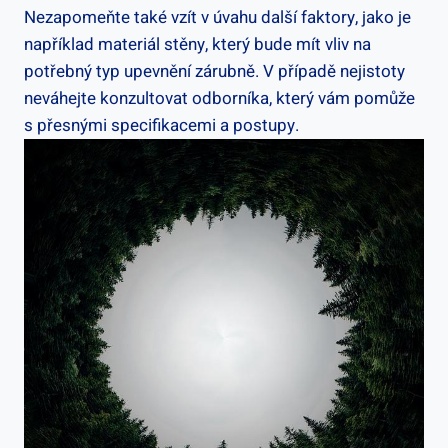
Nezapomeňte také vzít v úvahu další faktory, jako je
například materiál stěny, který bude mít vliv na
potřebný typ upevnění zárubně. V případě nejistoty
neváhejte konzultovat odborníka, který vám pomůže
s přesnými specifikacemi a postupy.