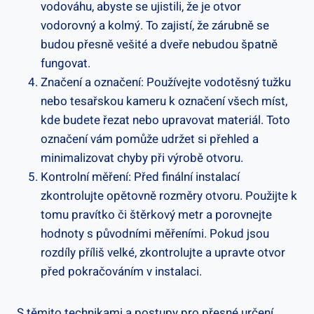
vodováhu, abyste se ujistili, že je otvor
vodorovný a kolmý. To zajistí, že zárubně se
budou přesně vešité a dveře nebudou špatně
fungovat.
Značení a označení: Používejte vodotěsný tužku
nebo tesařskou kameru k označení všech míst,
kde budete řezat nebo upravovat materiál. Toto
označení vám pomůže udržet si přehled a
minimalizovat chyby při výrobě otvoru.
Kontrolní měření: Před finální instalací
zkontrolujte opětovně rozměry otvoru. Použijte k
tomu pravítko či štěrkový metr a porovnejte
hodnoty s původními měřeními. Pokud jsou
rozdíly příliš velké, zkontrolujte a upravte otvor
před pokračováním v instalaci.
S těmito technikami a postupy pro přesné určení