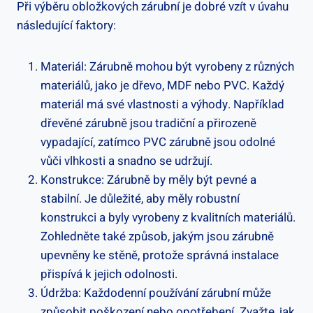
Při výběru obložkových zárubní je dobré vzít v úvahu
následující faktory:
Materiál: Zárubně mohou být vyrobeny z různých
materiálů, jako je dřevo, MDF nebo PVC. Každý
materiál má své vlastnosti a výhody. Například
dřevěné zárubně jsou tradiční a přirozeně
vypadající, zatímco PVC zárubně jsou odolné
vůči vlhkosti a snadno se udržují.
Konstrukce: Zárubně by měly být pevné a
stabilní. Je důležité, aby měly robustní
konstrukci a byly vyrobeny z kvalitních materiálů.
Zohledněte také způsob, jakým jsou zárubně
upevněny ke stěně, protože správná instalace
přispívá k jejich odolnosti.
Údržba: Každodenní používání zárubní může
způsobit poškození nebo opotřebení. Zvažte, jak