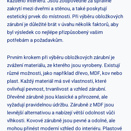
každého interiéru. Jsou zodpovědné za správné
zakrytí mezi dveřmi a stěnou, a také poskytují
estetický prvek do místnosti. Při výběru obložkových
zárubní je důležité brát v úvahu několik faktorů, aby
byl výsledek co nejlépe přizpůsobený vašim
potřebám a požadavkům.
Prvním krokem při výběru obložkových zárubní je
zvážení materiálu, ze kterého jsou vyrobeny. Existují
různé možnosti, jako například dřevo, MDF, kov nebo
plast. Každý materiál má své vlastnosti, které
ovlivňují pevnost, trvanlivost a vzhled zárubní.
Dřevěné zárubně jsou klasické a přirozené, ale
vyžadují pravidelnou údržbu. Zárubně z MDF jsou
levnější alternativou a nabízejí větší odolnost vůči
vlhkosti. Kovové zárubně jsou pevné a odolné, ale
mohou přinést moderní vzhled do interiéru. Plastové