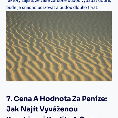
faktory zajistí, že vaše zárubně budou vypadat dobře,
bude je snadno udržovat a budou dlouho trvat.
7. Cena A Hodnota Za Peníze:
Jak Najít Vyváženou