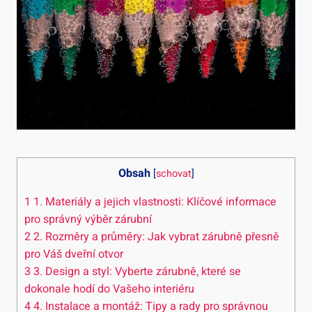
Obsah
[
schovat
]
1
1. Materiály a jejich vlastnosti: Klíčové informace
pro správný výběr zárubní
2
2. Rozměry a průměry: Jak vybrat zárubně přesně
pro Váš dveřní otvor
3
3. Design a styl: Vyberte zárubně, které se
dokonale hodí do Vašeho interiéru
4
4. Instalace a montáž: Tipy a rady pro správnou