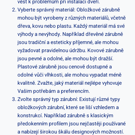
vést k problémům při instalaci dveří.
Vyberte správný materiál: Obložkové zárubně
mohou být vyrobeny z různých materiálů, včetně
dřeva, kovu nebo plastu. Každý materiál má své
výhody a nevýhody. Například dřevěné zárubně
jsou tradiční a esteticky příjemné, ale mohou
vyžadovat pravidelnou údržbu. Kovové zárubně
jsou pevné a odolné, ale mohou být dražší.
Plastové zárubně jsou cenově dostupné a
odolné vůči vlhkosti, ale mohou vypadat méně
kvalitně. Zvažte, jaký materiál nejlépe vyhovuje
Vašim potřebám a preferencím.
Zvolte správný typ zárubní: Existují různé typy
obložkových zárubní, které se liší vzhledem a
konstrukcí. Například zárubně s klasickým
předokenním profilem jsou nejčastěji používané
a nabízejí širokou škálu designových možností.