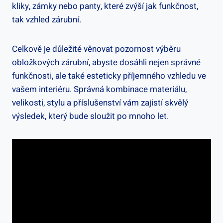
kliky, zámky nebo panty, které zvýší jak funkčnost,
tak vzhled zárubní.
Celkově je důležité věnovat pozornost výběru
obložkových zárubní, abyste dosáhli nejen správné
funkčnosti, ale také esteticky příjemného vzhledu ve
vašem interiéru. Správná kombinace materiálu,
velikosti, stylu a příslušenství vám zajistí skvělý
výsledek, který bude sloužit po mnoho let.