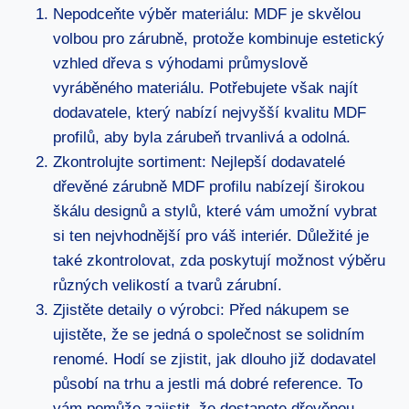
Nepodceňte výběr materiálu: MDF je skvělou
volbou pro zárubně, protože kombinuje estetický
vzhled dřeva s výhodami průmyslově
vyráběného materiálu. Potřebujete však najít
dodavatele, který nabízí nejvyšší kvalitu MDF
profilů, aby byla zárubeň trvanlivá a odolná.
Zkontrolujte sortiment: Nejlepší dodavatelé
dřevěné zárubně MDF profilu nabízejí širokou
škálu designů a stylů, které vám umožní vybrat
si ten nejvhodnější pro váš interiér. Důležité je
také zkontrolovat, zda poskytují možnost výběru
různých velikostí a tvarů zárubní.
Zjistěte detaily o výrobci: Před nákupem se
ujistěte, že se jedná o společnost se solidním
renomé. Hodí se zjistit, jak dlouho již dodavatel
působí na trhu a jestli má dobré reference. To
vám pomůže zajistit, že dostanete dřevěnou