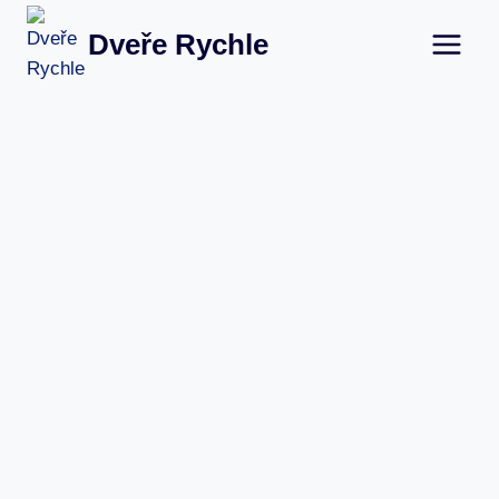
Přeskočit
Dveře Rychle
na
obsah