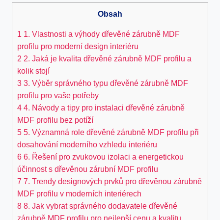
Obsah
1
1. Vlastnosti a výhody dřevěné zárubně MDF
profilu pro moderní design interiéru
2
2. Jaká je kvalita dřevěné zárubně MDF profilu a
kolik stojí
3
3. Výběr správného typu dřevěné zárubně MDF
profilu pro vaše potřeby
4
4. Návody a tipy pro instalaci dřevěné zárubně
MDF profilu bez potíží
5
5. Významná role dřevěné zárubně MDF profilu při
dosahování moderního vzhledu interiéru
6
6. Řešení pro zvukovou izolaci a energetickou
účinnost s dřevěnou zárubní MDF profilu
7
7. Trendy designových prvků pro dřevěnou zárubně
MDF profilu v moderních interiérech
8
8. Jak vybrat správného dodavatele dřevěné
zárubně MDF profilu pro nejlepší cenu a kvalitu