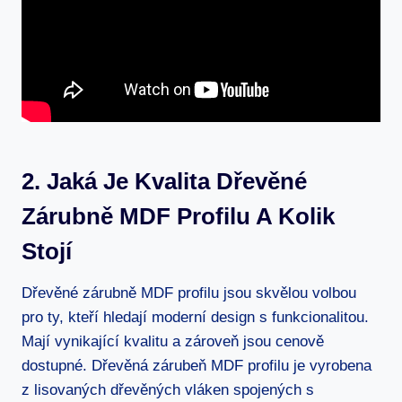
2. Jaká Je Kvalita Dřevěné
Zárubně MDF Profilu A Kolik
Stojí
Dřevěné zárubně MDF profilu jsou skvělou volbou
pro ty, kteří hledají moderní design s funkcionalitou.
Mají vynikající kvalitu a zároveň jsou cenově
dostupné. Dřevěná zárubeň MDF profilu je vyrobena
z lisovaných dřevěných vláken spojených s