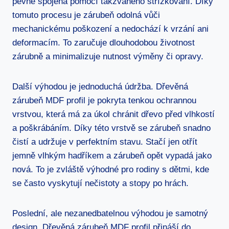
pevně spojena pomocí takzvaného střížkování. Díky
tomuto procesu je zárubeň odolná vůči
mechanickému poškození a nedochází k vrzání ani
deformacím. To zaručuje dlouhodobou životnost
zárubně a minimalizuje nutnost výměny či opravy.
Další výhodou je jednoduchá údržba. Dřevěná
zárubeň MDF profil je pokryta tenkou ochrannou
vrstvou, která má za úkol chránit dřevo před vlhkostí
a poškrábáním. Díky této vrstvě se zárubeň snadno
čistí a udržuje v perfektním stavu. Stačí jen otřít
jemně vlhkým hadříkem a zárubeň opět vypadá jako
nová. To je zvláště výhodné pro rodiny s dětmi, kde
se často vyskytují nečistoty a stopy po hrách.
Poslední, ale nezanedbatelnou výhodou je samotný
design. Dřevěná zárubeň MDF profil přináší do