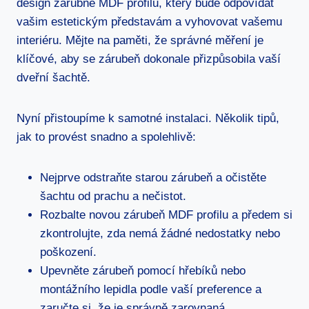
design zárubně MDF profilu, který bude odpovídat
vašim estetickým představám a vyhovovat vašemu
interiéru. Mějte na paměti, že správné měření je
klíčové, aby se zárubeň dokonale přizpůsobila vaší
dveřní šachtě.
Nyní přistoupíme k samotné instalaci. Několik tipů,
jak to provést snadno a spolehlivě:
Nejprve odstraňte starou zárubeň a očistěte
šachtu od prachu a nečistot.
Rozbalte novou zárubeň MDF profilu a předem si
zkontrolujte, zda nemá žádné nedostatky nebo
poškození.
Upevněte zárubeň pomocí hřebíků nebo
montážního lepidla podle vaší preference a
zaručte si, že je správně zarovnaná.