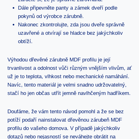
Dále připevněte panty a zámek dveří podle
pokynů od výrobce zárubně.
Nakonec zkontrolujte, zda jsou dveře správně
uzavřené a otvírají se hladce bez jakýchkoliv
obtíží.
Výhodou dřevěné zárubně MDF profilu je její
trvanlivost a odolnost vůči různým vnějším vlivům, ať
už je to teplota, vlhkost nebo mechanické namáhání.
Navíc, tento materiál je velmi snadno udržovatelný,
stačí ho jen občas utřít jemně navlhčeným hadříkem.
Doufáme, že vám tento návod pomohl a že se bez
potíží podaří nainstalovat dřevěnou zárubeň MDF
profilu do vašeho domova. V případě jakýchkoliv
dotazů nebo nejasností se neváhejte obrátit na