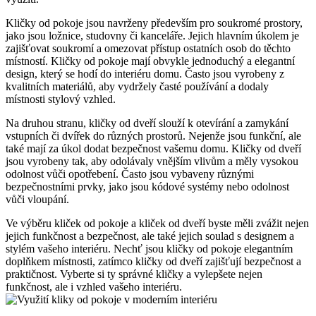
Kličky od pokoje ⁢jsou navrženy především pro soukromé prostory,‍
jako ‍jsou ložnice, studovny či kanceláře. Jejich hlavním úkolem​ je ​
zajišťovat soukromí a omezovat přístup ostatních osob do těchto
místností. Kličky od pokoje mají obvykle jednoduchý a elegantní
design, ‌který se hodí do interiéru domu. Často jsou vyrobeny z
kvalitních materiálů, ​aby vydržely časté používání⁢ a dodaly
místnosti stylový vzhled.
Na druhou ⁢stranu, ‍kličky od ⁣dveří slouží k otevírání a zamykání
vstupních či dvířek do různých prostorů. Nejenže jsou ​funkční,‍ ale
také ‌mají za úkol dodat bezpečnost vašemu domu. Kličky⁣ od dveří
jsou ‍vyrobeny⁢ tak,​ aby‌ odolávaly vnějším vlivům a měly vysokou
odolnost ‍vůči opotřebení.‌ Často jsou vybaveny různými
bezpečnostními ⁤prvky, jako jsou kódové systémy ⁣nebo odolnost
vůči vloupání.
Ve výběru kliček od pokoje ​a ⁣kliček⁢ od dveří byste měli​ zvážit nejen
jejich funkčnost a bezpečnost, ale také jejich soulad​ s designem a
stylém vašeho interiéru. ⁢Nechť jsou kličky od pokoje elegantním
doplňkem⁢ místnosti, zatímco ⁢kličky od dveří zajišťují bezpečnost a
praktičnost. Vyberte si⁢ ty správné kličky a vylepšete nejen
funkčnost, ale i vzhled‍ vašeho interiéru.