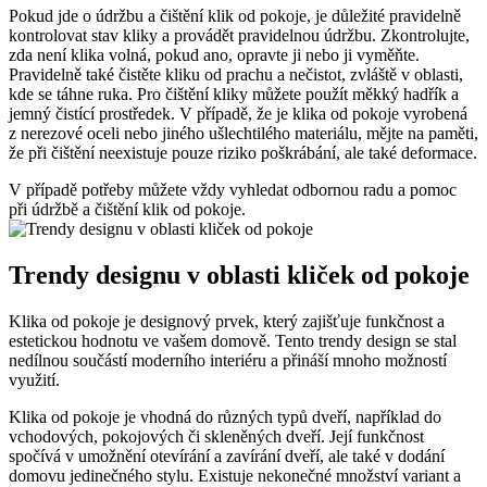
Pokud jde o údržbu a čištění klik od pokoje,‍ je​ důležité pravidelně
kontrolovat stav kliky a provádět pravidelnou údržbu. Zkontrolujte,
zda není⁣ klika volná, pokud ano, opravte ji nebo ji⁣ vyměňte.
Pravidelně také čistěte kliku od prachu a nečistot,‍ zvláště⁢ v oblasti,
kde se táhne ruka. ⁢Pro⁣ čištění ‍kliky můžete použít měkký hadřík a
jemný čistící prostředek. V případě, že je klika⁢ od pokoje vyrobená
z nerezové​ oceli nebo jiného ušlechtilého materiálu, mějte na paměti,
že při čištění​ neexistuje⁣ pouze riziko poškrábání, ale také deformace.
V ​případě potřeby můžete⁣ vždy vyhledat odbornou radu a⁢ pomoc
při údržbě ⁣a čištění klik ‍od pokoje.
Trendy ​designu v oblasti kliček od pokoje
Klika od pokoje je designový prvek, který zajišťuje funkčnost a
estetickou hodnotu ve vašem domově. Tento trendy​ design ⁤se stal
nedílnou ⁢součástí‍ moderního ‍interiéru a přináší mnoho možností
využití.
Klika⁤ od pokoje je vhodná ​do různých ‍typů dveří, například do
vchodových,⁤ pokojových či skleněných ⁤dveří. Její funkčnost
spočívá v umožnění otevírání a zavírání dveří, ‌ale také v⁣ dodání
domovu jedinečného stylu. Existuje nekonečné ⁤množství variant a