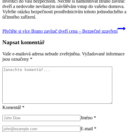
investici do vaší bezpečnosti. Nechte si namontovat Brano zavírač
dveří a nedovolte nevítaným návštěvám vstup do vašeho domova.
Vyřešte otázku bezpečnosti prostřednictvím tohoto jednoduchého a
účinného zařízení.
Přečtěte si více
Brano zavírač dveří cena – Bezpečné uzavření
Napsat komentář
Vaše e-mailová adresa nebude zveřejněna.
Vyžadované informace
jsou označeny
*
Komentář
*
Jméno
*
E-mail
*