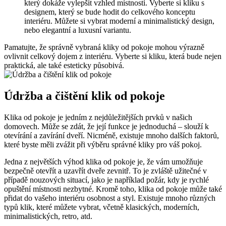
který dokáže ‍vylepšit vzhled místnosti. Vyberte si kliku s
designem, který ⁣se bude hodit do celkového konceptu
interiéru. Můžete si vybrat moderní a minimalistický design,
nebo elegantní a luxusní variantu.
Pamatujte, ‍že správně vybraná kliky od pokoje mohou výrazně
⁢ovlivnit celkový dojem ⁢z interiéru. Vyberte si kliku,​ která bude nejen
praktická, ⁢ale také esteticky‌ působivá.
Údržba a čištění klik od pokoje
Klika ⁤od pokoje je jedním z nejdůležitějších prvků v našich
domovech.⁣ Může se zdát,⁤ že ⁣její funkce je jednoduchá – ​slouží k
otevírání a ‌zavírání⁢ dveří. Nicméně, existuje mnoho dalších⁤ faktorů,
které byste měli zvážit při výběru správné kliky pro váš pokoj.
Jedna z největších výhod klika od pokoje je, že vám⁣ umožňuje
bezpečně otevřít a ⁢uzavřít dveře ‌zevnitř. To je zvláště užitečné v
případě nouzových situací, jako ⁤je ⁣například požár, kdy je rychlé
opuštění místnosti nezbytné. Kromě ​toho, klika od pokoje může‍ také
přidat do vašeho interiéru⁢ osobnost ⁢a styl. Existuje mnoho‌ různých
typů klik, které můžete vybrat, včetně klasických, moderních,
minimalistických, retro, atd.