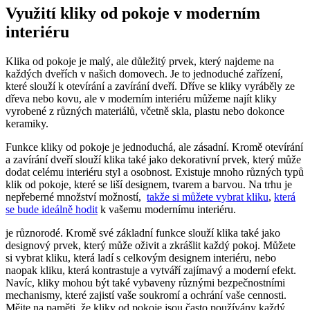
Využití‍ kliky od⁢ pokoje v moderním
interiéru
Klika od ⁢pokoje je malý,⁣ ale důležitý prvek, který najdeme na
každých dveřích v našich domovech. Je to jednoduché zařízení,⁤
které slouží k otevírání a⁢ zavírání dveří. ​Dříve se kliky vyráběly ze
dřeva nebo kovu, ale v moderním interiéru můžeme najít kliky
vyrobené z různých materiálů, včetně skla, ⁢plastu nebo‍ dokonce
keramiky.
Funkce kliky od pokoje je⁤ jednoduchá, ale zásadní. Kromě otevírání
a​ zavírání dveří slouží klika také jako⁢ dekorativní prvek, který může
dodat celému ⁢interiéru styl​ a osobnost. Existuje‌ mnoho různých typů
⁣klik od pokoje, které se⁣ liší designem, tvarem a barvou. Na trhu je
nepřeberné množství možností, ‌
takže si můžete vybrat kliku
,
která
se bude ⁣ideálně hodit
​k vašemu modernímu interiéru.
je různorodé.⁣ Kromě své základní funkce slouží ⁣klika také jako
designový prvek, který může oživit a zkrášlit každý ‍pokoj. Můžete
si vybrat kliku, která ladí‍ s celkovým designem‌ interiéru, nebo
naopak kliku,‍ která kontrastuje a vytváří zajímavý⁣ a​ moderní efekt.
Navíc, ‌kliky‌ mohou být také vybaveny různými bezpečnostními
mechanismy, které⁣ zajistí vaše soukromí a ochrání vaše cennosti.
Mějte na paměti, že kliky od pokoje⁣ jsou často používány každý