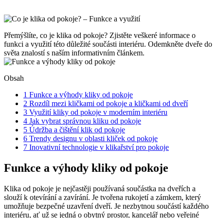
Přemýšlíte, co je ​klika od pokoje? Zjistěte veškeré informace o
funkci ⁢a využití této důležité součásti interiéru. Odemkněte dveře do
světa znalostí s naším informativním článkem.
Obsah
1
Funkce a výhody kliky⁢ od pokoje
2
Rozdíl mezi kličkami od‌ pokoje a kličkami od dveří
3
Využití‍ kliky od⁢ pokoje v moderním interiéru
4
Jak vybrat správnou kliku od​ pokoje
5
Údržba a čištění klik od pokoje
6
Trendy ​designu v oblasti kliček od pokoje
7
Inovativní technologie v klikařství pro pokoje
Funkce a výhody kliky⁢ od pokoje
Klika‍ od pokoje je nejčastěji‍ používaná součástka na dveřích a
slouží k otevírání a zavírání. ⁢Je tvořena rukojetí​ a zámkem, který
umožňuje bezpečné uzavření dveří. Je nezbytnou‍ součástí každého
interiéru,‌ ať už se jedná o obytný prostor, kancelář nebo veřejné