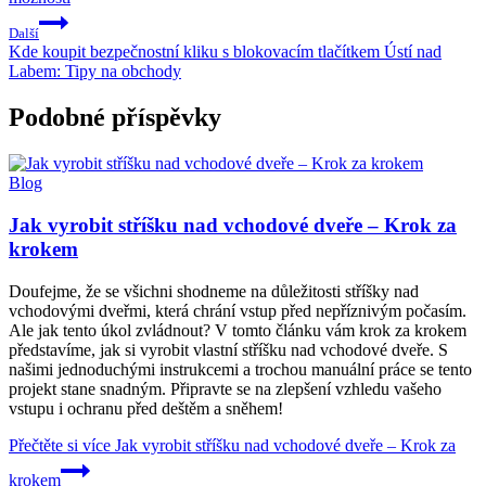
Další
Kde koupit bezpečnostní kliku s blokovacím tlačítkem Ústí nad
Labem: Tipy na obchody
Podobné příspěvky
Blog
Jak vyrobit stříšku nad vchodové dveře – Krok za
krokem
Doufejme, že se všichni shodneme na důležitosti stříšky nad
vchodovými dveřmi, která chrání vstup před nepříznivým počasím.
Ale jak tento úkol zvládnout? V tomto článku vám krok za krokem
představíme, jak si vyrobit vlastní stříšku nad vchodové dveře. S
našimi jednoduchými instrukcemi a trochou manuální práce se tento
projekt stane snadným. Připravte se na zlepšení vzhledu vašeho
vstupu i ochranu před deštěm a sněhem!
Přečtěte si více
Jak vyrobit stříšku nad vchodové dveře – Krok za
krokem