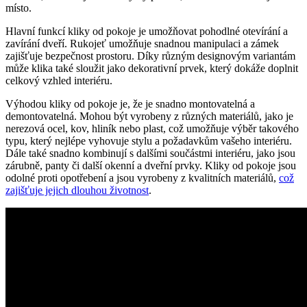
‍místo.
Hlavní funkcí ⁢kliky od pokoje je umožňovat pohodlné⁢ otevírání a
zavírání dveří. Rukojeť umožňuje snadnou ‍manipulaci a zámek
zajišťuje bezpečnost prostoru.⁢ Díky různým designovým variantám
může klika ⁤také sloužit⁢ jako dekorativní ⁢prvek, který ​dokáže ​doplnit ​
celkový vzhled interiéru.
Výhodou kliky od pokoje je, že je ‌snadno montovatelná a
demontovatelná. Mohou být vyrobeny z ⁣různých materiálů, jako je
nerezová ocel, kov, ⁢hliník​ nebo plast, což umožňuje výběr takového‍
typu, který ​nejlépe vyhovuje stylu a požadavkům vašeho interiéru.
Dále také snadno kombinují s dalšími součástmi interiéru, jako jsou
zárubně, ⁤panty‍ či další okenní a ⁣dveřní prvky. Kliky ⁤od ⁢pokoje jsou
odolné ‍proti⁤ opotřebení a jsou vyrobeny z kvalitních materiálů,‍
což
zajišťuje jejich dlouhou životnost
.