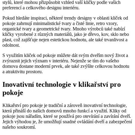
stylů, které mohou přizpůsobit vzhled vaší ⁤kličky podle vašich⁣
preferencí a celkového designu interiéru.
Pokud hledáte inspiraci, některé trendy designy v oblasti kliček od
pokoje zahrnují minimalistické⁤ tvary a čisté linie,​ retro vzory,⁢
organické tvary a geometrické tvary. ⁤Mnoho výrobců také nabízí
kličky ‍vyrobené ​z různých materiálů, jako je ‌dřevo, kov, sklo ⁤nebo
‍plast, což zajišťuje nejen estetickou hodnotu, ale také trvanlivost a
odolnost.
S využitím kliček od pokoje můžete‍ dát svým dveřím ​nový život ‌a
zvýraznit jejich význam v interiéru. Nejenže se ​tím do vašeho
‍domova dostane moderní‍ prvek,⁣ ale také zvýšíte celkovou ‌hodnotu
a atraktivitu prostoru.
Inovativní technologie v klikařství pro
pokoje
Klikařství pro pokoje​ je ‍tradiční ⁤a zároveň ​inovativní technologie,
která přináší do našich ‌domovů mnoho funkcí a využití. Kliky od
⁤pokoje jsou nářadím, které‌ se používá pro otevírání a zavírání dveří.⁣
Jejich výhodou je,⁣ že umožňují snadné ovládání dveří‌ a ⁢zabezpečení
našeho soukromí.