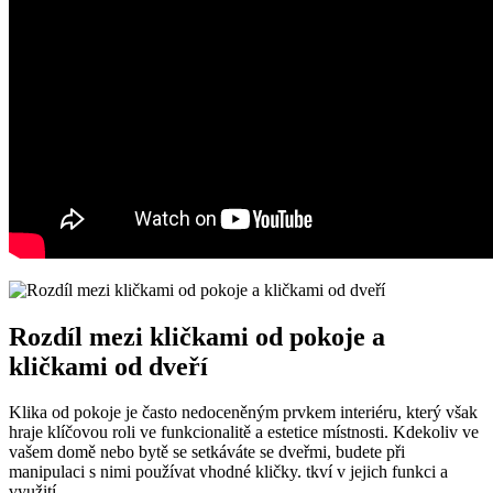
Rozdíl mezi kličkami od‌ pokoje a
kličkami od dveří
Klika od pokoje ⁤je často nedoceněným prvkem interiéru,⁣ který však
⁢hraje klíčovou roli ve funkcionalitě a estetice místnosti. Kdekoliv ve ​
vašem domě nebo bytě se setkáváte se dveřmi, budete při
⁣manipulaci s nimi používat vhodné kličky.⁢ tkví v jejich funkci a
využití.