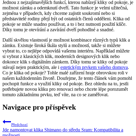
Jednou z ​nejzajímavějších ⁣funkcí, kterou nabízejí kliky od pokoje, je
možnost zámku a odemknutí dveří. Tato funkce je velmi užitečná,‌
zejména⁢ v případech,‍ kdy chceme zajistit soukromí nebo si⁢
představitelé rodiny přejí být ‌od ostatních členů odděleni. Klika od
pokoje se může snadno používat, a to i bez nutnosti použití klíče.
Díky tomu je otevírání a zavírání dveří pohodlné a snadné.
Další skvělou vlastností je možnost kombinace různých typů klik a
zámku. Existuje široká škála stylů a možností, takže si můžete
vybrat to, co ​nejlépe odpovídá vašemu interiéru. Například můžete
si vybrat z klasických klik, ⁣moderních designových klik nebo
dokonce klik s digitálním zámkem. Díky ‌tomu se kliky⁣ od pokoje
stávají nejen praktickým, ale i
estetickým prvkem vašeho domova
.⁣
Co je‍ klika od pokoje? Tohle ‌malé zařízení hraje obrovskou roli v
‍našem​ každodenním životě. ​Doufejme, že tento článek vám ⁢pomohl
pochopit funkce a využití ‌kliky od pokoje. Bez ohledu na to, jestli
potřebujete novou ⁢kliku pro ​renovaci nebo chcete lépe porozumět
tomuto základnímu prvku, teď víte,⁢ na co se zaměřovat.
Navigace pro příspěvek
Předchozí
Jde namontovat klika Shimano do středu Sram: Kompatibilita a
možnosti