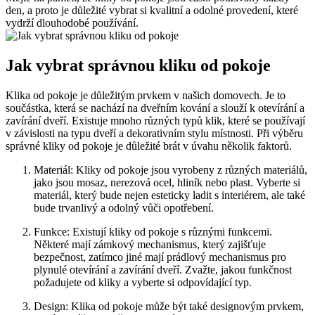
‌den, a proto je důležité vybrat si kvalitní a odolné provedení, které
vydrží dlouhodobé používání.
Jak vybrat správnou kliku od​ pokoje
Klika ‍od pokoje je ⁢důležitým prvkem v našich⁢ domovech. Je to
součástka, která se nachází na dveřním kování a slouží k ‍otevírání a
zavírání dveří. Existuje mnoho různých ⁢typů klik, které se používají
v závislosti na typu dveří a dekorativním stylu‌ místnosti. Při výběru
správné kliky od pokoje‍ je důležité brát v úvahu několik faktorů.
Materiál:‌ Kliky od pokoje jsou⁣ vyrobeny ‍z různých‌ materiálů,
jako jsou mosaz, nerezová ocel, hliník nebo plast. Vyberte si
materiál, který bude‌ nejen esteticky ladit s interiérem, ale také
bude trvanlivý a odolný vůči⁤ opotřebení.
Funkce: Existují kliky od pokoje s ⁢různými funkcemi.
Některé mají zámkový mechanismus, který zajišťuje
bezpečnost, zatímco jiné mají prádlový mechanismus pro
plynulé otevírání a zavírání dveří. Zvažte, jakou funkčnost
požadujete od kliky a vyberte si odpovídající typ.
Design: ⁢Klika od pokoje může být také designovým prvkem,