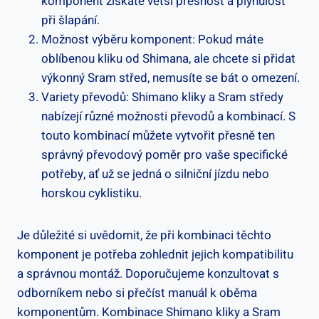
komponent získáte ⁢větší přesnost a⁤ plynulost⁢
při šlapání.
Možnost výběru komponent: Pokud‍ máte⁤
oblíbenou kliku od ​Shimana, ale chcete ⁢si ​přidat
výkonný Sram střed, nemusíte se bát o⁤ omezení.
Variety převodů: Shimano kliky a Sram⁢ středy
nabízejí různé‌ možnosti převodů‍ a ⁢kombinací. S
touto kombinací můžete vytvořit přesně ten
správný převodový ‍poměr pro vaše specifické⁢
potřeby,⁤ ať už se jedná o ⁢silniční ⁢jízdu nebo
horskou​ cyklistiku.
Je důležité‍ si‌ uvědomit, že při ⁢kombinaci těchto
komponent je⁤ potřeba zohlednit ⁣jejich ​kompatibilitu
a správnou montáž. Doporučujeme konzultovat s
odborníkem nebo si přečíst ⁣manuál k oběma ​
komponentům. Kombinace⁣ Shimano kliky a ‌Sram