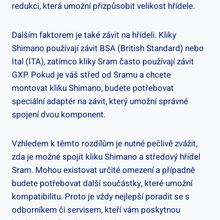
redukci, která umožní ​přizpůsobit velikost hřídele.
Dalším faktorem⁣ je ⁣také závit na⁤ hřídeli. Kliky‌
Shimano používají‍ závit BSA (British⁣ Standard) nebo
Ital ⁤(ITA), zatímco kliky⁢ Sram často používají závit
GXP. Pokud ‍je váš střed od Sramu a chcete
montovat kliku Shimano, ⁤budete potřebovat
speciální adaptér na⁤ závit, který umožní‌ správné
spojení dvou ⁢komponent.
Vzhledem k těmto rozdílům je nutné pečlivě zvážit,⁢
zda je možné⁤ spojit kliku Shimano​ a středový⁢ hřídel
Sram. ‍Mohou ⁤existovat určité omezení a případně‌
budete​ potřebovat další součástky, které umožní
kompatibilitu. ‍Proto je vždy nejlepší poradit ‍se s
odborníkem či servisem, kteří ​vám poskytnou‍