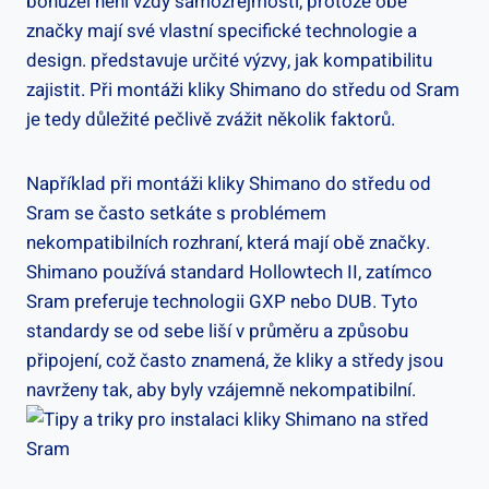
‌bohužel není vždy samozřejmostí, protože​ obě
značky mají své​ vlastní specifické technologie a⁣
design. představuje⁣ určité ‍výzvy, jak kompatibilitu
zajistit.‌ Při montáži kliky ⁤Shimano ⁤do ⁣středu ⁤od Sram
je tedy důležité pečlivě zvážit několik⁤ faktorů.
Například při ‍montáži kliky ‌Shimano⁣ do středu od
Sram se často setkáte ⁣s problémem‌
nekompatibilních rozhraní, ‌která mají obě značky. ​
Shimano používá standard Hollowtech II, zatímco
Sram preferuje technologii​ GXP nebo DUB.⁤ Tyto‌
standardy⁢ se od sebe liší v průměru a způsobu‌
připojení,​ což často znamená, že kliky a středy ​jsou
navrženy tak, aby byly vzájemně nekompatibilní.