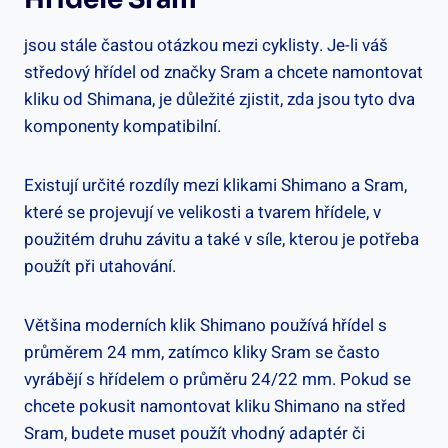
⁣jsou stále častou ‍otázkou‍ mezi cyklisty. Je-li váš
středový hřídel​ od značky Sram a⁤ chcete namontovat
kliku od⁤ Shimana, je důležité ⁢zjistit, zda jsou ⁤tyto‌ dva
komponenty ⁢kompatibilní.
Existují určité rozdíly mezi klikami Shimano a Sram,
které se projevují ve velikosti a tvarem hřídele, v
⁢použitém ⁢druhu závitu a také ⁢v síle, kterou je potřeba⁤
použít při​ utahování.
Většina moderních ‍klik Shimano používá hřídel s
průměrem⁤ 24 mm, zatímco kliky Sram ⁣se ⁤často​
vyrábějí ⁤s‍ hřídelem o průměru 24/22 mm. Pokud se ​
chcete pokusit namontovat kliku Shimano na střed
Sram, budete muset ⁣použít ⁤vhodný adaptér⁣ či