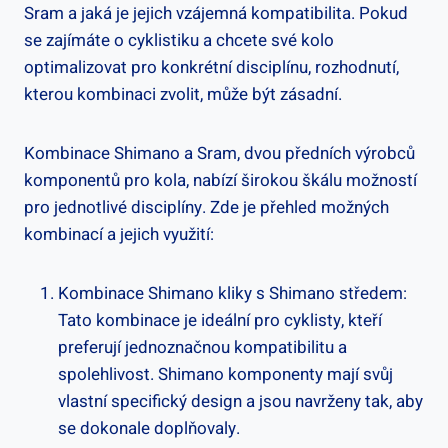
Sram a ⁤jaká je jejich vzájemná ​kompatibilita. ⁢Pokud
se zajímáte o cyklistiku ⁣a chcete své kolo
optimalizovat ⁢pro konkrétní disciplínu, rozhodnutí,
⁢kterou ⁣kombinaci ⁤zvolit, může být zásadní.
Kombinace Shimano a Sram, dvou ‍předních výrobců
komponentů pro ⁣kola, nabízí​ širokou ⁣škálu⁣ možností
⁤pro jednotlivé disciplíny. Zde je přehled možných‌
kombinací⁤ a jejich využití:
Kombinace‌ Shimano ⁢kliky s Shimano středem:
Tato kombinace je ‌ideální​ pro⁢ cyklisty, ​kteří
preferují jednoznačnou kompatibilitu⁢ a‍
spolehlivost. Shimano komponenty mají svůj‍
vlastní specifický design a jsou navrženy tak, aby‌
se dokonale doplňovaly.