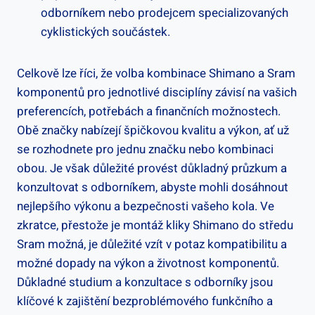
odborníkem nebo prodejcem specializovaných
cyklistických⁤ součástek.
Celkově‍ lze říci, že volba kombinace Shimano⁢ a Sram
komponentů pro​ jednotlivé⁢ disciplíny závisí na vašich
preferencích, ​potřebách a finančních možnostech.
⁢Obě​ značky nabízejí ⁢špičkovou ‌kvalitu a výkon, ať už ​
se rozhodnete pro jednu značku nebo kombinaci
⁢obou.⁤ Je však⁢ důležité​ provést důkladný průzkum a
konzultovat ‍s ​odborníkem, abyste ‌mohli dosáhnout
‍nejlepšího výkonu a ⁤bezpečnosti vašeho⁣ kola. ‌Ve⁤
zkratce, přestože ‍je ​montáž kliky Shimano do středu ​
Sram ⁣možná, je ​důležité vzít‌ v potaz kompatibilitu a
možné⁢ dopady ⁤na‌ výkon a životnost⁣ komponentů.‍
Důkladné studium a konzultace ⁣s odborníky ⁣jsou
‍klíčové k zajištění bezproblémového funkčního a