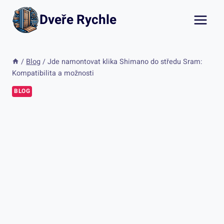
Přeskočit
Dveře Rychle
na
obsah
/
Blog
/
Jde namontovat klika Shimano do středu Sram:
Kompatibilita a možnosti
BLOG