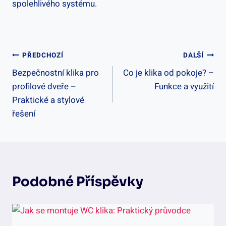
spolehlivého systému.
Navigace
PŘEDCHOZÍ
DALŠÍ
Bezpečnostní klika pro
Co je klika od pokoje? –
Pro
profilové dveře –
Funkce a využití
Příspěvek
Praktické a stylové
řešení
Podobné Příspěvky