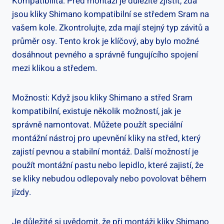
Kompatibilita: Před montáží je důležité zjistit, zda
jsou kliky Shimano kompatibilní⁣ se středem Sram na
vašem ⁤kole. Zkontrolujte, ⁢zda mají stejný typ závitů a
průměr ⁢osy. ​Tento krok ‌je klíčový, ⁢aby ⁢bylo‍ možné‍
dosáhnout pevného a správně⁤ fungujícího spojení
⁣mezi klikou a středem.
Možnosti: Když jsou⁢ kliky Shimano‍ a střed⁤ Sram
kompatibilní, existuje několik‍ možností, jak⁢ je
správně namontovat. ​Můžete⁤ použít speciální
montážní nástroj​ pro upevnění ‍kliky na střed, který
zajistí pevnou a stabilní ⁣montáž. Další možností je
použít montážní pastu ⁢nebo lepidlo, které zajistí, že
se kliky nebudou‍ odlepovaly‌ nebo ​povolovat během ​
jízdy.
Je důležité​ si uvědomit, že při montáži ‌kliky Shimano​