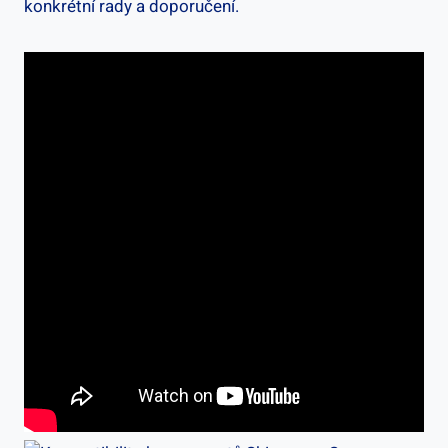
konkrétní⁢ rady​ a ⁤doporučení.