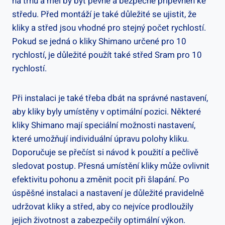
na trhu ‍a měl by být ​pevně⁢ a bezpečně​ připevněn ‌ke⁢
středu.‍ Před montáží je také ‍důležité se ​ujistit, ⁣že
kliky a střed jsou vhodné ‍pro stejný⁣ počet⁢ rychlostí.
⁣Pokud se jedná o​ kliky Shimano ⁢určené pro ‍10
rychlostí, je⁤ důležité použít také střed Sram pro 10
rychlostí.
Při​ instalaci je také‌ třeba dbát na správné nastavení,
aby kliky byly umístěny v optimální ⁤pozici. Některé
kliky⁤ Shimano⁣ mají speciální⁣ možnosti nastavení,
které umožňují ⁢individuální úpravu polohy kliku.
Doporučuje ⁤se ⁣přečíst si ‍návod k použití‌ a pečlivě
sledovat postup. Přesná umístění kliky může ovlivnit
efektivitu pohonu a změnit pocit ​při šlapání. ‍Po
úspěšné instalaci a nastavení ⁣je⁤ důležité pravidelně
udržovat ‍kliky a střed, aby ⁤co nejvíce ‌prodloužily
jejich životnost a zabezpečily optimální výkon.