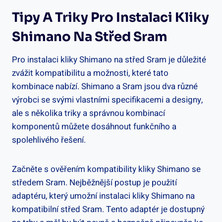
Tipy⁢ A Triky Pro Instalaci ⁣kliky
Shimano‍ Na Střed ⁣Sram
Pro instalaci kliky⁢ Shimano na střed ‍Sram je důležité
zvážit kompatibilitu a možnosti, které tato
kombinace nabízí. Shimano ‍a ⁣Sram jsou ‌dva různé
výrobci​ se⁤ svými ‍vlastními specifikacemi a designy,
ale s ‌několika triky a‍ správnou⁢ kombinací
komponentů můžete ‌dosáhnout funkčního a​
spolehlivého řešení.
Začněte s⁢ ověřením ⁢kompatibility ⁤kliky Shimano​ se
středem Sram. Nejběžnější postup je použití
adaptéru, ⁢který⁤ umožní ​instalaci kliky ​Shimano‍ na
kompatibilní střed‍ Sram. Tento ‌adaptér⁢ je ⁢dostupný