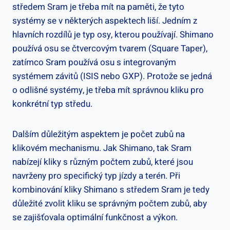
středem Sram⁣ je třeba mít na paměti, že tyto
systémy ⁣se v některých⁣ aspektech liší. Jedním z
‍hlavních rozdílů je typ osy, kterou ⁢používají. Shimano‌
používá osu‌ se čtvercovým tvarem (Square Taper),
zatímco Sram používá osu s integrovaným
systémem závitů (ISIS ⁣nebo GXP). Protože se⁤ jedná ​
o odlišné systémy, ‌je třeba‍ mít správnou kliku pro
konkrétní​ typ středu.
Dalším důležitým aspektem je ‍počet zubů na⁢
klikovém ⁢mechanismu. Jak⁤ Shimano,‍ tak⁤ Sram
nabízejí kliky s ‌různým počtem zubů, které jsou
navrženy pro specifický ‌typ jízdy a terén. Při
kombinování kliky Shimano s středem‍ Sram‌ je tedy
důležité⁣ zvolit kliku se správným počtem zubů, aby
se zajišťovala optimální funkčnost a výkon.