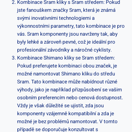
Kombinace ⁢Sram kliky s⁣ Sram⁤ středem: Pokud
jste fanouškem⁣ značky Sram, která je známá
svými inovativními ⁢technologiemi a
výkonnostními parametry, ⁤tato kombinace je pro
vás. Sram‍ komponenty ‍jsou navrženy⁤ tak, aby
⁤byly lehké a zároveň pevné, což je ideální‌ pro​
profesionální závodníky a náročné⁢ cyklisty.
Kombinace Shimano kliky se Sram ​středem:
Pokud‍ preferujete‍ kombinaci obou‌ značek,⁣ je
možné namontovat Shimano⁢ kliku do středu
Sram. Tato ⁢kombinace může ‌nabídnout různé
výhody, ⁢jako je například přizpůsobení se vašim
‍osobním​ preferencím‌ nebo ⁣cenová ‍dostupnost.
Vždy‍ je⁤ však důležité se ⁣ujistit, ⁤zda jsou
komponenty vzájemně kompatibilní a zda je
možné je bez problémů namontovat. V tomto
případě se doporučuje konzultovat‌ s