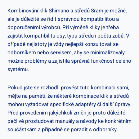
Kombinování klik Shimano a⁤ středů Sram je možné,
ale ⁢je ​důležité se ⁣řídit⁢ správnou kompatibilitou a⁢
doporučeními výrobců. Při‍ výměně ‍kliky je ‌třeba⁣
zajistit kompatibilitu​ osy, typu středu i počtu ​zubů. V
případě nejistoty‍ je⁣ vždy nejlepší konzultovat se
odborníkem⁢ nebo​ servisem, aby‍ se minimalizovaly
možné‍ problémy a zajistila správná funkčnost celého
systému.
Pokud⁢ jste se rozhodli provést tuto⁣ kombinaci‌ sami,
⁢mějte na‌ paměti,⁢ že některé kombinace klik a středů
mohou vyžadovat specifické adaptéry​ či ‍další​ úpravy.
‍Před provedením‍ jakýchkoli ⁣změn je proto důležité
pečlivě‌ prostudovat⁤ manuály a⁣ návody ke konkrétním
součástkám a ⁤případně ‌se ‌poradit s odborníky.