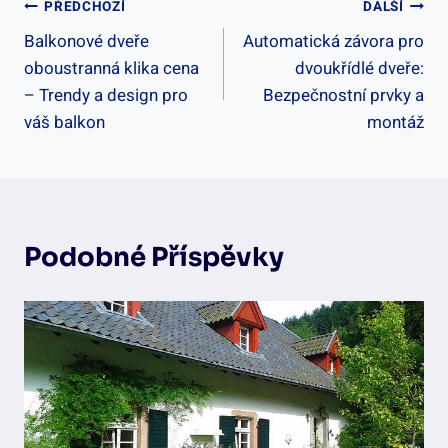
Navigace
PŘEDCHOZÍ
DALŠÍ
Balkonové dveře
Automatická závora pro
Pro
oboustranná klika cena
dvoukřídlé dveře:
Příspěvek
– Trendy a design pro
Bezpečnostní prvky a
váš balkon
montáž
Podobné Příspěvky