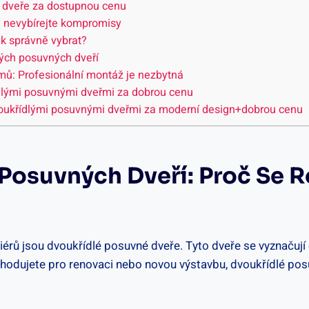
é dveře za dostupnou cenu
– nevybírejte kompromisy
ak správně vybrat?
lých posuvných dveří
mů: Profesionální montáž je nezbytná
ídlými posuvnými dveřmi za dobrou cenu
voukřídlými posuvnými dveřmi za moderní design+dobrou cenu
 Posuvných Dveří: Proč Se 
iérů jsou dvoukřídlé posuvné dveře. Tyto dveře se vyznačuj
hodujete pro renovaci nebo novou výstavbu, dvoukřídlé posu