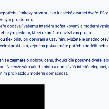
potřebují takový prostor jako klasické otvírací dveře. Díky
ezeným prostorem.
ře dodávají vašemu interiéru sofistikovaný a moderní vzhled
etickým prvkem, který okamžitě osvěží váš prostor.
ou flexibilitu při otevírání a uzavírání. Můžete je snadno ote
 je velmi praktická, zejména pokud máte potřebu oddělit nebo 
eň se zajímáte o dobrou cenu, dvoukřídlé posuvné dveře jso
Nejenže vám ušetří místo a dodají váš interiér eleganci, al
šením pro každou moderní domácnost.