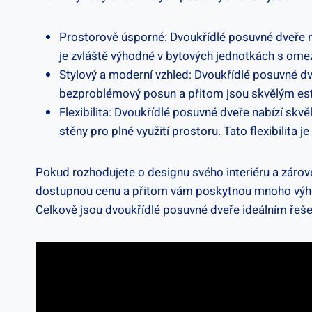
Prostorově úsporné: Dvoukřídlé posuvné dveře ne
je zvláště výhodné v bytových jednotkách s om
Stylový a moderní vzhled: Dvoukřídlé posuvné dve
bezproblémový posun a přitom jsou skvělým est
Flexibilita: Dvoukřídlé posuvné dveře nabízí skvěl
stěny pro plné využití prostoru. Tato flexibilita
Pokud rozhodujete o designu svého interiéru a zárov
dostupnou cenu a přitom vám poskytnou mnoho výhod. 
Celkově jsou dvoukřídlé posuvné dveře ideálním ře