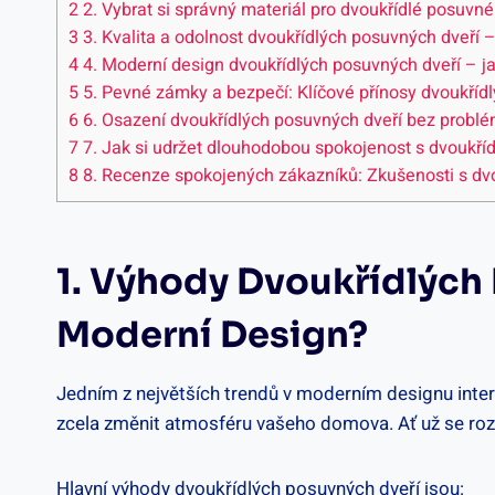
2
2. Vybrat si správný materiál pro dvoukřídlé posuvn
3
3. Kvalita a odolnost dvoukřídlých posuvných dveří 
4
4. Moderní design dvoukřídlých posuvných dveří – j
5
5. Pevné zámky a bezpečí: Klíčové přínosy dvoukříd
6
6. Osazení dvoukřídlých posuvných dveří bez problé
7
7. Jak si udržet dlouhodobou spokojenost s dvoukř
8
8. Recenze spokojených zákazníků: Zkušenosti s d
1. Výhody Dvoukřídlých
Moderní Design?
Jedním z největších trendů v moderním designu inter
zcela změnit atmosféru vašeho domova. Ať už se roz
Hlavní výhody dvoukřídlých posuvných dveří jsou: