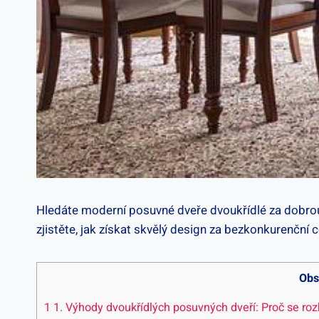
Hledáte moderní posuvné dveře dvoukřídlé za dobrou c
zjistěte, jak získat skvělý design za bezkonkurenční 
Obs
1
1. Výhody dvoukřídlých posuvných dveří: Proč se ro