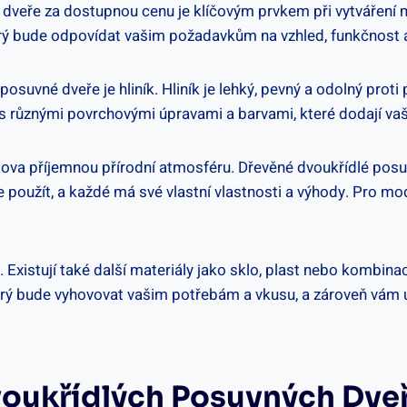
dveře za dostupnou cenu je klíčovým prvkem při vytváření 
 který bude odpovídat vašim požadavkům na vzhled, funkčnos
suvné dveře je hliník. Hliník je lehký, pevný a odolný proti
e s různými povrchovými úpravami a barvami, které dodají va
ova příjemnou přírodní atmosféru. Dřevěné dvoukřídlé posuvn
e použít, a každé má své vlastní vlastnosti a výhody. Pro mo
xistují také další materiály jako sklo, plast nebo kombina
 který bude vyhovovat vašim potřebám a vkusu, a zároveň v
voukřídlých Posuvných Dveř