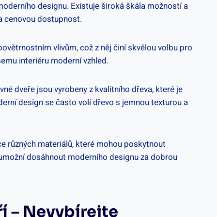
moderního designu. Existuje široká škála možností a
t a cenovou dostupnost.
 povětrnostním vlivům, což z něj činí skvělou volbu pro
šemu interiéru moderní vzhled.
é dveře jsou vyrobeny z kvalitního dřeva, které je
derní design se často volí dřevo s jemnou texturou a
ce různých materiálů, které mohou poskytnout
ám umožní dosáhnout moderního designu za dobrou
í – Nevybírejte