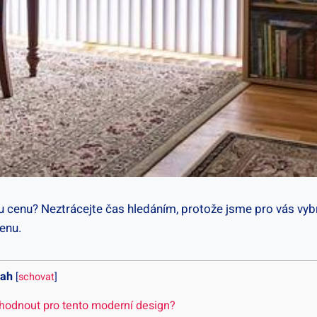
enu? Neztrácejte čas hledáním, protože jsme pro vás vybral
cenu.
ah
[
schovat
]
zhodnout pro tento moderní design?