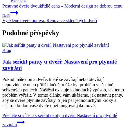
Předchozí
Posuvné dveře dvoukřídlé cena – Moderní design za dobrou cenu
Další
Vysklené dveře oprava: Renovace skleněných dveří
Podobné příspěvky
Blog
Jak seřídit panty u dveří: Nastavení pro plynulé
zavírání
Pokud máte doma dveře, které se zavírají nebo otevírají
nepravidelně nebo příliš hlučně, může být problém ve špatně
seřízených pantech. Naštěstí existuje jednoduchý způsob, jak tento
problém vyřešit. V tomto článku vám ukážeme, jak nastavit panty,
aby se dveře plynule zavíraly. S jen pár jednoduchými kroky a
nástroji budou vaše dveře opět fungovat jako nové.
Přečtěte si více
Jak seřídit panty u dveří: Nastavení pro plynulé
zavírání