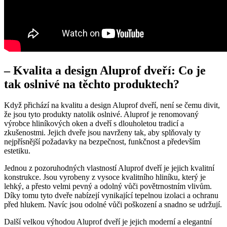
– Kvalita a design Aluprof dveří: Co je
tak oslnivé na těchto produktech?
Když přichází na kvalitu a design Aluprof dveří, není se čemu divit,
že jsou tyto produkty natolik oslnivé. Aluprof je renomovaný
výrobce hliníkových oken a dveří s dlouholetou tradicí a
zkušenostmi. Jejich dveře jsou navrženy tak, aby splňovaly ty
nejpřísnější požadavky na bezpečnost, funkčnost a především
estetiku.
Jednou z pozoruhodných vlastností Aluprof dveří je jejich kvalitní
konstrukce. Jsou vyrobeny z vysoce kvalitního hliníku, který je
lehký, a přesto velmi pevný a odolný vůči povětrnostním vlivům.
Díky tomu tyto dveře nabízejí vynikající tepelnou izolaci a ochranu
před hlukem. Navíc jsou odolné vůči poškození a snadno se udržují.
Další velkou výhodou Aluprof dveří je jejich moderní a elegantní