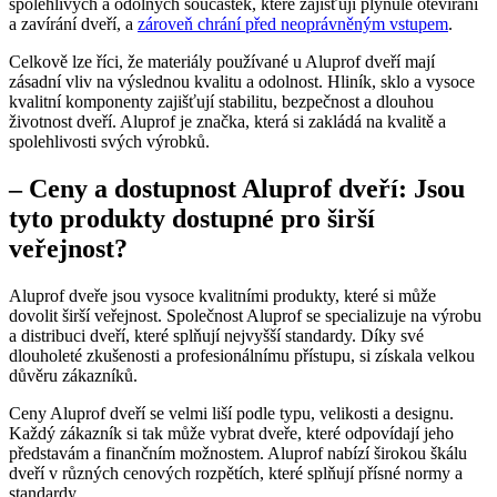
spolehlivých a odolných součástek, které zajišťují plynulé otevírání
a zavírání dveří, a
zároveň chrání před neoprávněným vstupem
.
Celkově lze říci, že materiály používané u Aluprof dveří mají
zásadní vliv na výslednou kvalitu a odolnost. Hliník, sklo a vysoce
kvalitní komponenty zajišťují stabilitu, bezpečnost a dlouhou
životnost dveří. Aluprof je značka, která si zakládá na kvalitě a
spolehlivosti svých výrobků.
– Ceny a dostupnost Aluprof dveří: Jsou
tyto produkty dostupné pro širší
veřejnost?
Aluprof dveře jsou vysoce kvalitními produkty, které si může
dovolit širší veřejnost. Společnost Aluprof se specializuje na výrobu
a distribuci dveří, které splňují nejvyšší standardy. Díky své
dlouholeté zkušenosti a profesionálnímu přístupu, si získala velkou
důvěru zákazníků.
Ceny Aluprof dveří se velmi liší podle typu, velikosti a designu.
Každý zákazník si tak může vybrat dveře, které odpovídají jeho
představám a finančním možnostem. Aluprof nabízí širokou škálu
dveří v různých cenových rozpětích, které splňují přísné normy a
standardy.