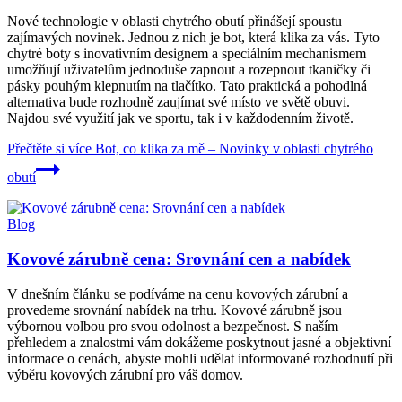
Nové technologie v oblasti chytrého obutí přinášejí spoustu
zajímavých novinek. Jednou z nich je bot, která klika za vás. Tyto
chytré boty s inovativním designem a speciálním mechanismem
umožňují uživatelům jednoduše zapnout a rozepnout tkaničky či
pásky pouhým klepnutím na tlačítko. Tato praktická a pohodlná
alternativa bude rozhodně zaujímat své místo ve světě obuvi.
Najdou své využití jak ve sportu, tak i v každodenním životě.
Přečtěte si více
Bot, co klika za mě – Novinky v oblasti chytrého
obutí
Blog
Kovové zárubně cena: Srovnání cen a nabídek
V dnešním článku se podíváme na cenu kovových zárubní a
provedeme srovnání nabídek na trhu. Kovové zárubně jsou
výbornou volbou pro svou odolnost a bezpečnost. S naším
přehledem a znalostmi vám dokážeme poskytnout jasné a objektivní
informace o cenách, abyste mohli udělat informované rozhodnutí při
výběru kovových zárubní pro váš domov.