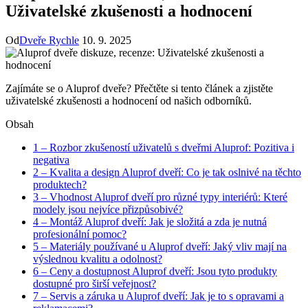
Uživatelské zkušenosti a hodnocení
Od
Dveře Rychle
10. 9. 2025
Zajímáte se o Aluprof dveře? Přečtěte si tento článek a zjistěte
uživatelské zkušenosti a hodnocení od našich odborníků.
Obsah
1
– Rozbor zkušeností uživatelů s dveřmi Aluprof: Pozitiva i
negativa
2
– Kvalita a design Aluprof dveří: Co je tak oslnivé na těchto
produktech?
3
– Vhodnost Aluprof dveří pro různé typy interiérů: Které
modely jsou nejvíce přizpůsobivé?
4
– Montáž Aluprof dveří: Jak je složitá a zda je nutná
profesionální pomoc?
5
– Materiály používané u Aluprof dveří: Jaký vliv mají na
výslednou kvalitu a odolnost?
6
– Ceny a dostupnost Aluprof dveří: Jsou tyto produkty
dostupné pro širší veřejnost?
7
– Servis a záruka u Aluprof dveří: Jak je to s opravami a