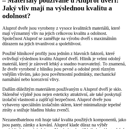
– Materiály používané u Aluprof dveří:
Jaký vliv mají na výslednou kvalitu a
odolnost?
Aluprof dveře jsou vyrobeny z vysoce kvalitních materiálů, které
mají významný vliv na jejich celkovou kvalitu a odolnost.
Společnost Aluprof se zaměřuje na výrobu dveří s maximálním
důrazem na jejich trvanlivost a spolehlivost.
Použité hliníkové profily jsou jedním z hlavních faktorů, které
ovlivňují výslednou kvalitu Aluprof dveří. Hliník je velmi odolný
materiál, který je zároveň lehký a snadno tvarovatelný. To znamená,
že dveře vyrobené z hliníku jsou pevné a odolné proti různým
vnějším vlivům, jako jsou povětrnostní podmínky, mechanické
namáhání nebo korozivní vlivy.
Dalším důležitým materiálem používaným u Aluprof dveří je sklo.
Skleněné výplně jsou nejen esteticky atraktivní, ale také poskytují
izolační vlastnosti a zajišťují bezpečnost. Aluprof dveře jsou
vybaveny speciálním izolačním sklem, které minimalizuje tepelné
ztráty a snižuje hladinu hluku zvenčí.
Nezanedbatelnou roli hraje také kvalita použitých komponentů, jako
jsou panty, zámky a kování. Aluprof klade důraz na výběr