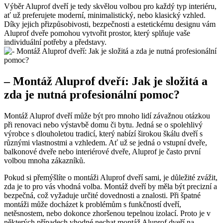
Výběr Aluprof dveří je tedy skvělou volbou pro každý typ interiéru,
ať už preferujete moderní, minimalistický, nebo klasický vzhled.
Díky jejich přizpůsobivosti, bezpečnosti a estetickému designu vám
Aluprof dveře pomohou vytvořit prostor, který splňuje vaše
individuální potřeby a představy.
– Montáž Aluprof dveří: Jak je složitá a
zda je nutná profesionální pomoc?
Montáž Aluprof dveří může být pro mnoho lidí závažnou otázkou
při renovaci nebo výstavbě domu či bytu. Jedná se o spolehlivý
výrobce s dlouholetou tradicí, který nabízí širokou škálu dveří s
různými vlastnostmi a vzhledem. Ať už se jedná o vstupní dveře,
balkonové dveře nebo interiérové dveře, Aluprof je často první
volbou mnoha zákazníků.
Pokud si přemýšlíte o montáži Aluprof dveří sami, je důležité zvážit,
zda je to pro vás vhodná volba. Montáž dveří by měla být precizní a
bezpečná, což vyžaduje určité dovednosti a znalosti. Při špatné
montáži může docházet k problémům s funkčností dveří,
netěsnostem, nebo dokonce zhoršenou tepelnou izolací. Proto je v
některých případech vhodné nechat montáž Aluprof dveří na