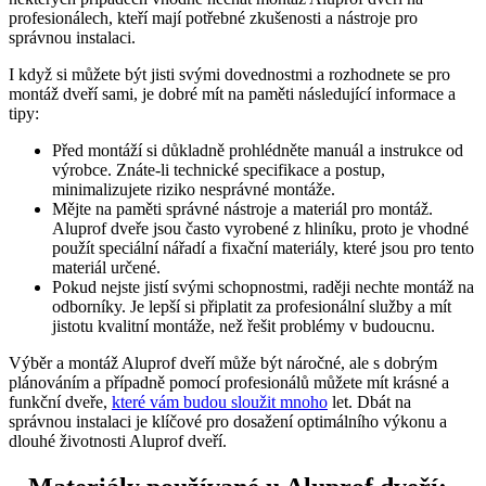
profesionálech, kteří mají potřebné zkušenosti a nástroje pro
správnou instalaci.
I když si můžete být jisti svými dovednostmi a rozhodnete se pro
montáž dveří sami, je dobré mít na paměti následující informace a
tipy:
Před montáží si důkladně prohlédněte manuál a instrukce od
výrobce. Znáte-li technické specifikace a postup,
minimalizujete riziko nesprávné montáže.
Mějte na paměti správné nástroje a materiál pro montáž.
Aluprof dveře jsou často vyrobené z hliníku, proto je vhodné
použít speciální nářadí a fixační materiály, které jsou pro tento
materiál určené.
Pokud nejste jistí svými schopnostmi, raději nechte montáž na
odborníky. Je lepší si připlatit za profesionální služby a mít
jistotu kvalitní montáže, než řešit problémy v budoucnu.
Výběr a montáž Aluprof dveří může být náročné, ale s dobrým
plánováním a případně pomocí profesionálů můžete mít krásné a
funkční dveře,
které vám budou sloužit mnoho
let. Dbát na
správnou instalaci je klíčové pro dosažení optimálního výkonu a
dlouhé životnosti Aluprof dveří.