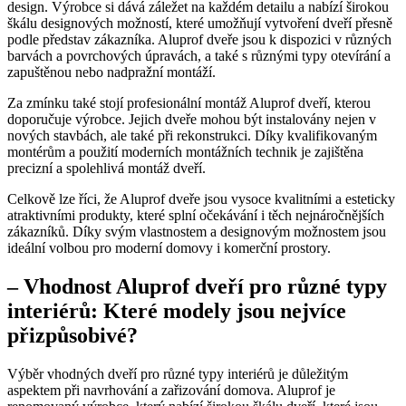
design. Výrobce si dává záležet na každém detailu a nabízí širokou
škálu designových možností, které umožňují vytvoření dveří přesně
podle představ zákazníka. Aluprof dveře jsou k dispozici v různých
barvách a povrchových úpravách, a také s různými typy otevírání a
zapuštěnou nebo nadpražní montáží.
Za zmínku také stojí profesionální montáž Aluprof dveří, kterou
doporučuje výrobce. Jejich dveře mohou být instalovány nejen v
nových stavbách, ale také při rekonstrukci. Díky kvalifikovaným
montérům a použití moderních montážních technik je zajištěna
precizní a spolehlivá montáž dveří.
Celkově lze říci, že Aluprof dveře jsou vysoce kvalitními a esteticky
atraktivními produkty, které splní očekávání i těch nejnáročnějších
zákazníků. Díky svým vlastnostem a designovým možnostem jsou
ideální volbou pro moderní domovy i komerční prostory.
– Vhodnost Aluprof dveří pro různé typy
interiérů: Které modely jsou nejvíce
přizpůsobivé?
Výběr vhodných dveří pro různé typy interiérů je důležitým
aspektem při navrhování a zařizování domova. Aluprof je