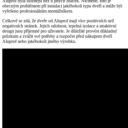
Aluprof byla složitější než u jiných značek. Nicméně, toto je
obecným problémem při instalaci jakéhokoli typu dveří a může být
vyřešeno profesionálním montážníkem.
Celkově se zdá, že dveře od Aluprof mají více pozitivních než
negativních stránek. Jejich odolnost, tepelná izolace a atraktivní
design jsou příjemné pro uživatele. Je důležité provést důkladný
průzkum a zvážit své potřeby a rozpočet před nákupem dveří
Aluprof nebo jakéhokoli jiného výrobku.