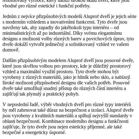
renomovaný výrobce, který nabízí širokou škálu dveří, které jsou
vhodné pro různé estetické i funkční potřeby.
Jedním z nejvíce přizpůsobivých modelů Aluprof dveří je jejich série
s moderním vzhledem a inovativními funkcemi. Tyto dveře jsou
navrženy tak, aby zapadly do jakéhokoli typu interiéru – od
minimalistických až po industriální. Díky svému elegantnímu
designu a možnosti volby různých barev a povrchových úprav, tyto
dveře dokáží vytvořit jedinečný a sofistikovaný vzhled ve vašem
domově.
Dalším přizpůsobivým modelem Aluprof dveří jsou posuvné dveře,
které jsou skvělou volbou pro prostory, kde je důležitý prostorový
vzhled a maximální využití prostoru. Tyto dveře mohou být
vyrobeny z různých materiálů, jako je hliník nebo sklo, a nabízejí
široké možnosti přizpůsobení designu dle vašich potřeb. Posuvné
dveře také umožňují snadný přístup do různých částí interiéru a
zajišťují tak plynulý a praktický pohyb.
V neposlední řadě, výběr vhodných dveří pro různé typy interiérů
by měl zahrnovat také důraz na bezpečnost a izolaci. Aluprof dveře
jsou vyrobeny z kvalitních materiálů a splňují nejvyšší standardy v
oblasti bezpečnosti. Kombinace moderního designu a funkčnosti
zajišťuje, že tyto dveře jsou nejen esteticky příjemné, ale také
bezpečné a energeticky úsporné.