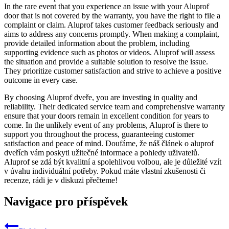
In the rare event that you experience an issue with your Aluprof
door that is not covered by the warranty, you have the right to file a
complaint or claim. Aluprof takes customer feedback seriously and
aims to address any concerns promptly. When making a complaint,
provide detailed information about the problem, including
supporting evidence such as photos or videos. Aluprof will assess
the situation and provide a suitable solution to resolve the issue.
They prioritize customer satisfaction and strive to achieve a positive
outcome in every case.
By choosing Aluprof dveře, you are investing in quality and
reliability. Their dedicated service team and comprehensive warranty
ensure that your doors remain in excellent condition for years to
come. In the unlikely event of any problems, Aluprof is there to
support you throughout the process, guaranteeing customer
satisfaction and peace of mind. Doufáme, že náš článek o aluprof
dveřích vám poskytl užitečné informace a pohledy uživatelů.
Aluprof se zdá být kvalitní a spolehlivou volbou, ale je důležité vzít
v úvahu individuální potřeby. Pokud máte vlastní zkušenosti či
recenze, rádi je v diskuzi přečteme!
Navigace pro příspěvek