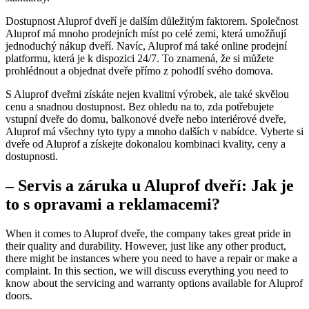
Dostupnost Aluprof dveří je dalším důležitým faktorem. Společnost
Aluprof má mnoho prodejních míst po celé zemi, která umožňují
jednoduchý nákup dveří. Navíc, Aluprof má také online prodejní
platformu, která je k dispozici 24/7. To znamená, že si můžete
prohlédnout a objednat dveře přímo z pohodlí svého domova.
S Aluprof dveřmi získáte nejen kvalitní výrobek, ale také skvělou
cenu a snadnou dostupnost. Bez ohledu na to, zda potřebujete
vstupní dveře do domu, balkonové dveře nebo interiérové dveře,
Aluprof má všechny tyto typy a mnoho dalších v nabídce. Vyberte si
dveře od Aluprof a získejte dokonalou kombinaci kvality, ceny a
dostupnosti.
– Servis a záruka u Aluprof dveří: Jak je
to s opravami a reklamacemi?
When it comes to Aluprof dveře, the company takes great pride in
their quality and durability. However, just like any other product,
there might be instances where you need to have a repair or make a
complaint. In this section, we will discuss everything you need to
know about the servicing and warranty options available for Aluprof
doors.