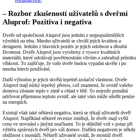
reklamacemi?
– Rozbor zkušeností uživatelů s dveřmi
Aluprof: Pozitiva i negativa
Dveře od společnosti Aluprof jsou jedním z nejpopulárnějších
výrobků na trhu. Mnoho uživatelů se chválí jejich kvalitou a
designem. Jedním z hlavních pozitiv je jejich odolnost a dlouhá
životnost. Dveře Aluprof jsou vyrobeny z vysoce kvalitních
materiálů, které odolávají povětrnostním vlivům a zabraňují průniku
vlhkosti. To zajišťuje, že vaše dveře budou vypadat skvěle i po
mnoha letech používání.
Další výhodou je jejich skvělá tepelně-izolační vlastnost. Dveře
Aluprof mají nízký tepelný přenos, což znamená, že uvnitř vašeho
domova zůstane teplo v zimě a chlad v létě. To nejenže pomáhá
udržovat příjemnou teplotu uvnitř, ale také vám může ušetřit peníze
na energiích.
Existují však také některá negativa, která se týkají uživatelů dveří
Aluprof. Například některé recenze zmiňují, že dveře mají vyšší
cenu ve srovnání s jinými značkami. To je důležité vzít v potaz při
výběru správných dveří pro váš domov. Dalším negativem je někdy
obtížnost s montáží. Někteří uživatelé uvádí, že montáž dveří