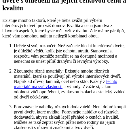
dveře s ohledem ⁤na jejich celkovou cenu ⁢a
kvalitu
Existuje mnoho faktorů, které je třeba zvážit při výběru
interiérových dveří pro váš domov. Kvalita a cena jsou dva⁣ z
hlavních aspektů, které ‍byste měli vzít v úvahu. Zde ‍máme⁢ pár tipů,
které ​vám‍ pomohou najít ⁢tu nejlepší kombinaci obou.
Určete si svůj rozpočet: Než začnete hledat ​interiérové‌ dveře,‌
je důležité vědět, kolik jste ochotni‌ utratit. Stanovení si​
rozpočtu vám pomůže zaměřit se na dostupné možnosti a
nenechat se unést příliš drahými či levnými⁣ výrobky.
Zkoumejte různé materiály: Existuje mnoho různých
materiálů, které se používají ⁤při výrobě interiérových dveří.
Například ⁤dřevo, laminát,⁣ ocel nebo sklo. Každý z
těchto
materiálů má své ‍vlastnosti
a výhody. Zvažte si, jakou
odolnost vůči opotřebení, zvukovou ​izolaci a estetický⁤ vzhled
⁤od dveří očekáváte.
Porovnávejte nabídky různých dodavatelů: Není‍ dobré koupit
první dveře, které uvidíte. Porovnejte nabídky od různých
dodavatelů, ‌abyste⁢ získali lepší přehled o cenách a kvalitě.
Můžete se také ​zeptat svých přátel⁤ nebo‌ rodiny ⁣na jejich
zkušenosti s různými značkami a typy dveří.