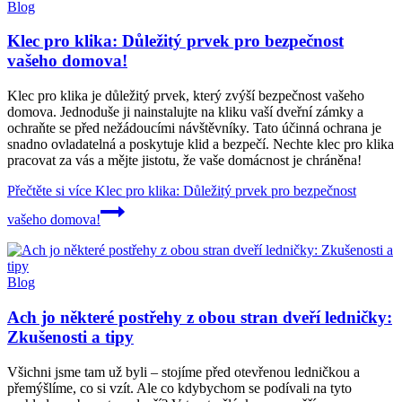
Blog
Klec pro klika: Důležitý prvek pro bezpečnost
vašeho domova!
Klec pro klika je důležitý prvek, který zvýší bezpečnost vašeho
domova. Jednoduše ji nainstalujte na kliku vaší dveřní zámky a
ochraňte se před nežádoucími návštěvníky. Tato účinná ochrana je
snadno ovladatelná a poskytuje klid a bezpečí. Nechte klec pro klika
pracovat za vás a mějte jistotu, že vaše domácnost je chráněna!
Přečtěte si více
Klec pro klika: Důležitý prvek pro bezpečnost
vašeho domova!
Blog
Ach jo některé postřehy z obou stran dveří ledničky:
Zkušenosti a tipy
Všichni jsme tam už byli – stojíme před otevřenou ledničkou a
přemýšlíme, co si vzít. Ale co kdybychom se podívali na tyto