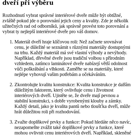
dveří‍ při výběru
Rozhodnutí vybrat správné interiérové ​dveře může být obtížné,
zvláště pokud​ jde o porovnání jejich ceny a⁢ kvality. Zde je několik
užitečných​ rad⁣ od odborníků, jak správně provést toto⁣ porovnání​ a
vybrat ty nejlepší interiérové dveře pro váš domov.
Materiál dveří hraje klíčovou roli: ⁢Než začnete srovnávat
cenu, je důležité‌ se seznámit s různými materiály dostupnými
na trhu. Každý materiál má své ​vlastní výhody a nevýhody.
‍Například, dřevěné dveře jsou tradiční volbou‌ s přírodním
⁢vzhledem, zatímco laminátové dveře nabízejí větší odolnost
‌vůči poškrábání a ‍vlhkosti. Zaměřte se na materiály, které
nejlépe vyhovují ‌vašim potřebám a⁣ očekáváním.
Zkontrolujte kvalitu ​konstrukce: Kvalita konstrukce je ​dalším
‍důležitým faktorem, který ovlivňuje cenu i životnost
interiérových dveří. Ujistěte se, že⁤ dveře mají pevnou‍ a
stabilní⁣ konstrukci, s dobře vyrobenými klouby​ a zámky.
Každý detail, jako je‍ kvalita pantů nebo tloušťka ⁢dveří, může
hrát⁣ důležitou ‍roli​ při rozhodování.
Zvažte⁣ doplňkové prvky a ⁣funkce: Pokud hledáte něco navíc,
⁣nezapomeňte​ zvážit také⁤ doplňkové ‍prvky ⁣a funkce, ​které ​
mohou ovlivnit ​cenu interiérových dveří. Například, skleněné