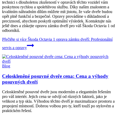
technici s dlouholetou zkušeností v opravách těchto vozidel vám
poskytnou rychlou a spolehlivou službu. Díky našim znalostem a
kvalitním náhradním dílům můžete mít jistotu, že vaše dveře budou
opět plně funkční a bezpečné. Opravy provádíme s důkladností a
precizností, abychom poskytli optimální výsledek. Kontaktujte nás
ještě dnes a získejte opravu zámku dveří pro váš Škoda Octavia 1 od
odborníků.
Přečtěte si více
Škoda Octavia 1 oprava zámku dveří: Profesionální
servis a opravy
Blog
Celoskleněné posuvné dveře cena: Cena a výhody
posuvných dveří
Celoskleněné posuvné dveře jsou moderním a elegantním řešením
pro váš interiér. Jejich cena se odvíjí od různých faktorů, jako je
velikost a typ skla. Výhodou těchto dveří je maximalizace prostoru a
propojení místností. Dobrou volbou pro ty, kteří touží po stylovém a
praktickém řešení.