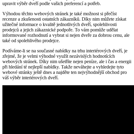
upravit výběr dveří podle vašich ⁣preferencí ⁤a ​potřeb.
Výhodou těchto webových stránek⁢ je také možnost si přečíst
recenze a ​zkušenosti ostatních zákazníků. Díky nim⁤ můžete získat
užitečné informace ‍o⁤ kvalitě ‍jednotlivých ​dveří, spolehlivosti
prodejců ⁤a jejich zákaznické podpoře. ‌To vám ​pomůže ⁤udělat
‍informované​ rozhodnutí a vybrat⁢ si nejen dveře za⁣ dobrou cenu, ale
také od spolehlivého ⁤prodejce.
Podíváme-li se na současné‍ nabídky na trhu ⁣interiérových ‌dveří, je
zřejmé, že je ​velmi výhodné využít ⁢nezávislých⁣ hodnotících‍
webových stránek. Díky‍ nim ušetříte nejen ⁢peníze, ale i čas a energii‍
při ​hledání ⁢té⁢ nejlepší nabídky.‌ Takže neváhejte a vyhledejte tyto
webové‍ stránky ještě dnes a najděte ten ​nejvýhodnější obchod pro
váš výběr ⁣interiérových dveří.