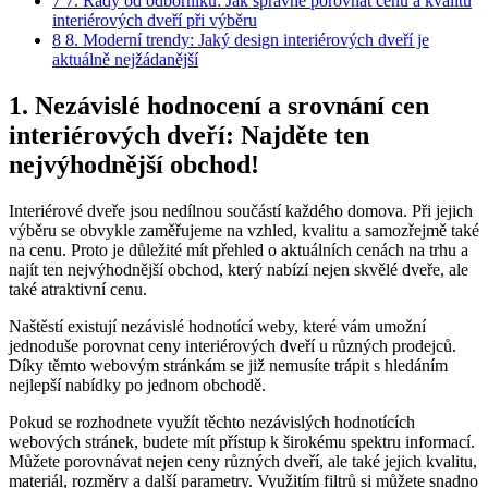
7
7. ⁤Rady od odborníků: Jak ⁣správně porovnat cenu a kvalitu
⁤interiérových dveří‍ při výběru
8
8. Moderní​ trendy: Jaký design interiérových‌ dveří je
aktuálně ⁣nejžádanější
1. Nezávislé hodnocení⁢ a srovnání cen
⁤interiérových dveří: Najděte ten⁤
nejvýhodnější ⁢obchod!
Interiérové ‌dveře jsou nedílnou součástí každého⁣ domova. Při jejich
výběru se obvykle zaměřujeme‍ na vzhled, kvalitu a samozřejmě také⁤
na cenu. Proto je‌ důležité ⁣mít⁤ přehled o ​aktuálních ⁢cenách na trhu a
najít ten nejvýhodnější obchod,​ který nabízí⁣ nejen skvělé ‌dveře, ‍ale⁤
také‍ atraktivní cenu.
Naštěstí existují⁤ nezávislé hodnotící weby, které⁢ vám umožní
jednoduše porovnat⁢ ceny interiérových dveří u‌ různých‍ prodejců.
Díky ‍těmto webovým‍ stránkám se již nemusíte trápit ‍s hledáním
nejlepší nabídky⁢ po jednom obchodě.
Pokud se rozhodnete využít těchto nezávislých ‍hodnotících⁢
webových stránek,‍ budete​ mít přístup k širokému‌ spektru informací.
Můžete porovnávat ⁢nejen ceny ​různých dveří, ale také‍ jejich kvalitu,
materiál, rozměry a další parametry. Využitím filtrů ‍si můžete snadno