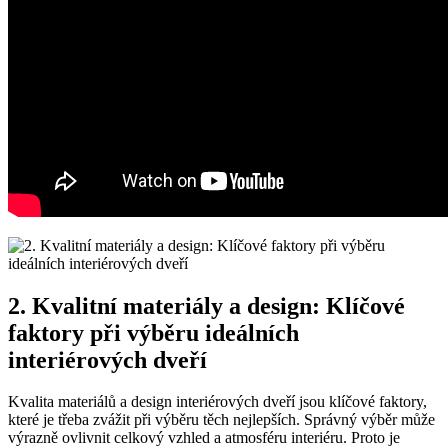
2. Kvalitní materiály ⁢a design: Klíčové
faktory při ‌výběru ideálních
interiérových dveří
Kvalita materiálů a design interiérových dveří ⁣jsou⁣ klíčové‌ faktory,‌
které ⁢je třeba⁢ zvážit při výběru těch nejlepších. Správný výběr​ může
výrazně ovlivnit ​celkový⁢ vzhled a atmosféru interiéru. Proto je