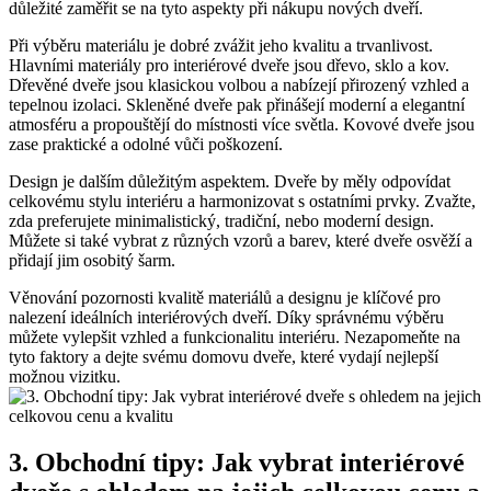
důležité zaměřit se na tyto aspekty při⁤ nákupu nových ⁤dveří.
Při výběru materiálu je dobré zvážit jeho kvalitu a trvanlivost.⁢
Hlavními materiály pro interiérové ⁤dveře jsou dřevo, sklo a kov.
Dřevěné dveře jsou klasickou volbou‍ a nabízejí přirozený ⁤vzhled a
tepelnou izolaci. Skleněné dveře⁣ pak přinášejí moderní ‌a elegantní​
atmosféru ⁤a propouštějí do místnosti‍ více světla. ⁢Kovové dveře⁢ jsou⁢
zase praktické​ a odolné‌ vůči poškození.
Design je dalším důležitým aspektem. Dveře by měly ⁤odpovídat
celkovému stylu ⁢interiéru ⁣a harmonizovat s ostatními prvky. Zvažte,
zda preferujete minimalistický, tradiční,‌ nebo moderní design.
Můžete si také ​vybrat z různých vzorů a barev, které​ dveře osvěží a⁢
přidají jim osobitý šarm.
Věnování pozornosti kvalitě⁣ materiálů a⁢ designu je⁢ klíčové pro
nalezení ideálních interiérových dveří. Díky⁣ správnému výběru
můžete vylepšit‌ vzhled a funkcionalitu interiéru. Nezapomeňte na​
tyto faktory a‌ dejte⁢ svému domovu dveře,‍ které vydají nejlepší
možnou vizitku.
3. Obchodní tipy: Jak‌ vybrat interiérové