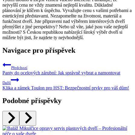
nejvyšší cena ne vždy znamená nejlepší⁤ kvalitu. Důkladné
plánování je klíčem k ‍úspěchu. Vyvažujte ⁢cenu s vašimi potřebami a
⁤estetickými představami. Nezapomeňte na životnost, materiál a
funkčnost dveří. Jste ⁢připraveni nad výběrem interiérových dveří
přemýšlet z⁣ jiné perspektivy? Nebo už víte,⁣ jaké jsou vaše‍ nejlepší⁣
možnosti?⁣ S Českou republikou nabízející široký‍ výběr dveří si
můžete ⁤být jisti, že najdete ty nejvhodnější.
Navigace pro příspěvek
Předchozí
Panty do ocelových zárubní: Jak správně vybrat a namontovat
Další
Klika a zámek Toulon pro HST: Bezpečnostní prvky pro váš dům!
Podobné příspěvky