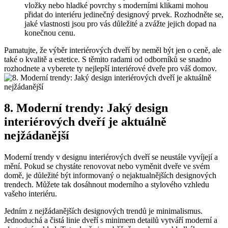
vložky nebo hladké povrchy s moderními klikami mohou
přidat ⁣do ‍interiéru jedinečný designový prvek. Rozhodněte​ se,‌
jaké ⁣vlastnosti jsou pro vás⁤ důležité a zvážte jejich dopad na
konečnou cenu.
Pamatujte, že výběr interiérových dveří by ‌neměl být jen o ceně, ale
také o kvalitě a estetice.‍ S těmito ‌radami od ⁢odborníků se snadno
rozhodnete a​ vyberete ty nejlepší interiérové ​dveře⁢ pro ⁤váš ⁤domov.
8. Moderní​ trendy: Jaký design
interiérových‌ dveří je aktuálně
⁣nejžádanější
Moderní trendy v designu interiérových dveří se neustále ⁤vyvíjejí⁤ a
mění. Pokud ‌se chystáte‍ renovovat nebo vyměnit dveře ​ve ‍svém
domě,⁣ je důležité být informovaný o nejaktualnějších designových
trendech. Můžete tak dosáhnout moderního ​a stylového ‍vzhledu
vašeho interiéru.
Jedním z nejžádanějších designových trendů⁣ je minimalismus.
Jednoduchá​ a čistá ⁣linie dveří s minimem detailů vytváří moderní a