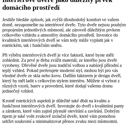
domácího⁢ prostředí
Jestliže​ hledáte způsob, jak zvýšit dlouhodobý komfort ve vašem​
domě, nezapomeňte⁢ na interiérové dveře. Tyto dveře nejsou pouhým⁤
propojením jednotlivých místností, ⁢ale zároveň⁤ důležitým prvkem
celkového vzhledu a ​atmosféry ​domácího prostředí. Investice do
‍kvalitních interiérových dveří⁣ se vám tedy může vyplatit jak v
estetickém, tak i⁣ funkčním směru.
Při výběru ⁤interiérových dveří je více faktorů, které byste měli
⁢zohlednit. Za prvé je třeba zvážit​ materiál, ze kterého jsou dveře
vyrobeny. Dřevěné dveře jsou tradiční volbou‍ a nabízejí přírodní a
teplý vzhled. Pokud preferujete moderní​ styl, mohou⁤ být pro‍ vás‌
vhodné dveře ze skla nebo kovu. Dalším faktorem je design dveří,
⁤který by měl ladit s celkovým stylem interiéru. Můžete‌ si vybrat z
různých vzorů, barev a provedení, ‌které ‌dodají vašemu domu
jedinečný vzhled.
Kromě estetických aspektů je ⁤důležité také dbát na kvalitu a
funkčnost interiérových‍ dveří. Investujte do dveří ⁤s kvalitními panty
a zámkem, které vám zajistí plynulé otevírání⁤ a zavírání. Dobrým
tipem je také volit zvukově izolační dveře, ​které vám pomohou‍
udržet ‌soukromí a minimalizovat přenos zvuku mezi místnostmi.