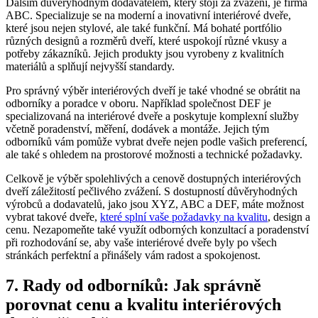
Dalším důvěryhodným dodavatelem, který‌ stojí za zvážení, je firma
ABC. Specializuje⁤ se​ na‌ moderní a inovativní interiérové dveře,
‍které jsou nejen stylové, ale⁢ také funkční. Má ‌bohaté portfólio
různých designů a rozměrů dveří, které⁤ uspokojí různé vkusy a
potřeby​ zákazníků. Jejich produkty jsou ⁣vyrobeny z kvalitních⁢
materiálů a splňují nejvyšší ‌standardy.
Pro správný výběr interiérových dveří je také vhodné se obrátit na
odborníky a poradce v oboru. Například společnost⁣ DEF je⁢
specializovaná na interiérové dveře a poskytuje komplexní služby
včetně poradenství, ⁤měření, dodávek​ a montáže. Jejich ‍tým
odborníků vám ⁢pomůže ​vybrat dveře‍ nejen podle vašich preferencí,
ale také s ⁤ohledem na prostorové​ možnosti ⁣a technické požadavky.
Celkově ⁣je výběr spolehlivých a cenově dostupných interiérových
dveří záležitostí pečlivého zvážení.⁤ S dostupností důvěryhodných
výrobců ⁣a dodavatelů, jako jsou⁢ XYZ, ABC a‍ DEF, máte možnost
⁣vybrat⁢ takové dveře,
které splní vaše požadavky⁢ na kvalitu
, design a
⁣cenu. Nezapomeňte také ⁢využít odborných konzultací a⁢ poradenství
při ​rozhodování se, aby ⁣vaše interiérové dveře byly po všech
stránkách ⁢perfektní​ a přinášely vám radost a spokojenost.
7. ⁤Rady od odborníků: Jak ⁣správně
porovnat cenu a kvalitu ⁤interiérových