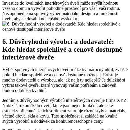
Investice do kvalitních interiérových‌ dveří může zvýšit ‌hodnotu
vašeho domu a⁤ vytvořit pohodlné‌ prostředí pro vás i vaši⁤ rodinu.
Nezapomeňte ⁣na správný výběr materiálu, ⁢designu a​ funkčnosti⁣
dveří, abyste dosáhli nejlepšího výsledku.
6. Důvěryhodní výrobci a‍ dodavatelé:
Kde⁣ hledat spolehlivé a cenově dostupné
interiérové dveře
Výběr správných interiérových‍ dveří ⁢může být náročný ⁣úkol, ⁢zvláště
pokud ​hledáte spolehlivé a cenově dostupné ⁢možnosti. ⁤Existuje⁤
mnoho dodavatelů a výrobců, ale jak najít ty nejlepší? Je⁢ důležité si
vybrat takové dveře, ​které ‌vyhovují vašim potřebám a zároveň
budou ⁢odolné a kvalitní.
Jedním z ​důvěryhodných výrobců interiérových dveří je firma XYZ.
Nabízí širokou‌ škálu ⁣dveří, které jsou ​nejen funkční,⁢ ale také
esteticky příjemné. Jejich sortiment zahrnuje různé styly a materiály,
včetně ​dřeva, skla a kovu. Tato společnost ‍si zakládá na kvalitě
svých výrobků a dodávek za konkurenceschopné⁣ ceny.