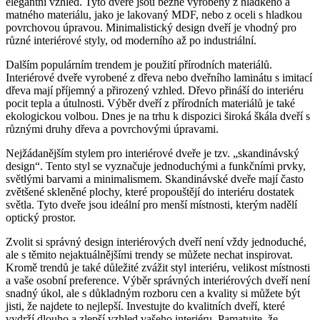
elegantní vzhled. Tyto dveře jsou běžně vyrobeny z ⁤hladkého​ a
matného materiálu, jako je lakovaný‍ MDF,‌ nebo z oceli s hladkou
povrchovou úpravou. Minimalistický design‍ dveří ⁤je vhodný pro
různé interiérové styly, od moderního až po​ industriální.
Dalším ​populárním ‌trendem⁢ je použití přírodních ⁢materiálů.
Interiérové dveře vyrobené ⁤z dřeva nebo ⁢dveřního laminátu s imitací
dřeva mají ⁢příjemný a přirozený vzhled. Dřevo přináší​ do⁣ interiéru
pocit tepla a ‍útulnosti. Výběr dveří⁢ z‍ přírodních ⁣materiálů je ​také‍
ekologickou⁣ volbou.​ Dnes je na ⁤trhu k dispozici široká ‍škála dveří ‌s
různými druhy dřeva ‌a povrchovými⁢ úpravami.
Nejžádanějším ⁤stylem pro interiérové dveře je tzv. „skandinávský
design“. Tento styl se​ vyznačuje ⁤jednoduchými a funkčními prvky,
světlými barvami a‍ minimalismem. Skandinávské dveře mají často
zvětšené skleněné plochy, které propouštějí do interiéru dostatek
‌světla. Tyto ⁣dveře jsou ideální pro menší místnosti, kterým ⁢nadělí
optický prostor.
Zvolit si správný design interiérových dveří není vždy jednoduché,
ale s těmito nejaktuálnějšími trendy se ‍můžete nechat‍ inspirovat.
Kromě trendů je ‍také důležité zvážit styl interiéru, velikost místnosti
a vaše osobní preference. Výběr správných⁣ interiérových dveří není
snadný úkol, ale s důkladným rozboru cen a kvality si můžete být‌
jisti, že najdete⁤ to nejlepší. Investujte do kvalitních dveří, které
⁣vydrží dlouho a zlepší vzhled vašeho interiéru.⁣ Pamatujte, ⁢že