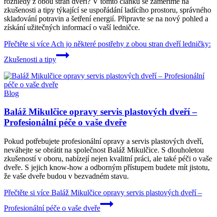
rozhledy z obou stran dveří? V tomto článku se zaměříme na
zkušenosti a tipy týkající se uspořádání ladícího prostoru, správného
skladování potravin a šetření energií. Připravte se na nový pohled a
získání užitečných informací o vaší ledničce.
Přečtěte si více
Ach jo některé postřehy z obou stran dveří ledničky:
Zkušenosti a tipy
Blog
Baláž Mikulčice opravy servis plastových dveří –
Profesionální péče o vaše dveře
Pokud potřebujete profesionální opravy a servis plastových dveří,
neváhejte se obrátit na společnost Baláž Mikulčice. S dlouholetou
zkušeností v oboru, nabízejí nejen kvalitní práci, ale také péči o vaše
dveře. S jejich know-how a odborným přístupem budete mít jistotu,
že vaše dveře budou v bezvadném stavu.
Přečtěte si více
Baláž Mikulčice opravy servis plastových dveří –
Profesionální péče o vaše dveře