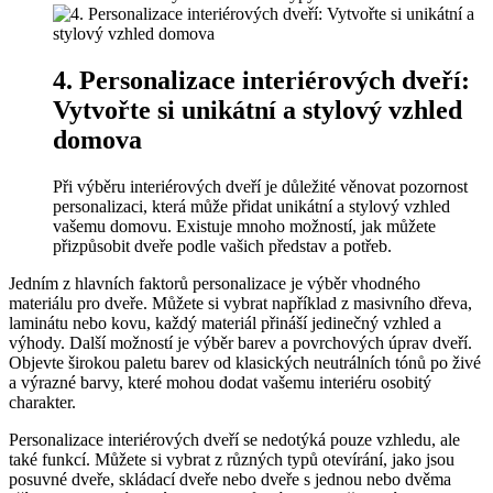
4. Personalizace interiérových⁣ dveří:‍
Vytvořte si ⁣unikátní a stylový vzhled
domova
Při výběru interiérových dveří ​je důležité věnovat ⁤pozornost
personalizaci, která může přidat ⁤unikátní⁢ a ‌stylový vzhled
⁤vašemu domovu. Existuje ⁤mnoho možností, jak můžete
přizpůsobit dveře podle vašich představ a​ potřeb.
Jedním ⁣z hlavních faktorů personalizace je výběr vhodného
materiálu pro dveře. Můžete‍ si vybrat například z ⁣masivního dřeva,
laminátu nebo kovu, každý materiál ⁤přináší jedinečný vzhled a
výhody. Další možností je výběr barev a povrchových úprav dveří.
Objevte širokou paletu barev od‌ klasických neutrálních ⁣tónů ⁢po živé
a výrazné barvy, které⁣ mohou dodat ⁢vašemu interiéru‍ osobitý
charakter.
Personalizace interiérových dveří se ⁣nedotýká pouze vzhledu, ale
také funkcí. Můžete⁤ si vybrat z ​různých​ typů otevírání, jako jsou
⁢posuvné dveře, skládací dveře nebo dveře ⁢s jednou nebo dvěma⁤