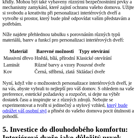
křídly. ⁤Mohou⁢ být také vybaveny různými ⁤bezpečnostními prvky a
mechanismy zamykání, které zajistí⁢ ochranu vašeho‌ domova.⁢ Užijte
si svobodu a kreativitu při personalizaci interiérových dveří ‌a
vytvořte si prostor, který bude plně odpovídat vašim‌ představám a ​
potřebám.
Níže najdete přehlednou tabulku s porovnáním různých ⁢typů
materiálů, barev a‍ funkcí pro⁣ personalizaci interiérových dveří:
Materiál
Barevné možnosti
Typy otevírání
Massivní dřevo
Hnědá, bílá, přírodní
Klasické otevírání
Laminát
Různé barvy a vzory
Posuvné dveře
Kov
Černá, stříbrná, zlatá
Skládací​ dveře
Nyní, když víte o možnostech ⁢personalizace‌ interiérových dveří, ‍je
na vás, abyste vybrali to nejlepší pro ‍váš⁣ domov.⁢ S ‍ohledem na vaše
preference, estetické požadavky a rozpočet, si dejte na výběr
dostatek času a inspirujte se z různých zdrojů. Nebojte se⁣
experimentovat a ⁣tvořit si jedinečný a ‍stylový ‌vzhled,⁤
který bude
odrážet váš osobní styl
a ‌přinést do vašeho domova pocit⁤ útulnosti a
pohodlí.
5. ⁣Investice ⁣do ‍dlouhodobého ⁣komfortu:
Interiérové dveře jako důležitý prvek