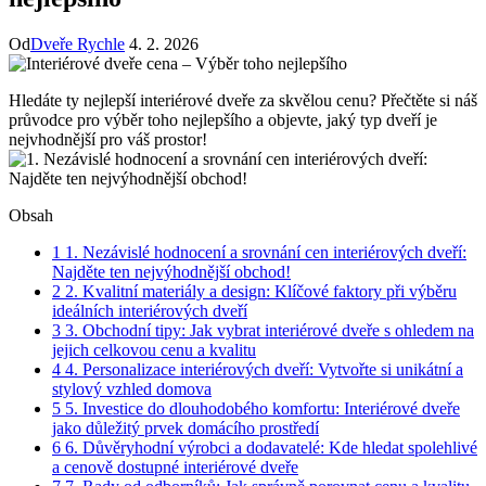
Od
Dveře Rychle
4. 2. 2026
Hledáte ty nejlepší interiérové⁢ dveře za skvělou cenu? ⁢Přečtěte si náš
průvodce pro výběr toho nejlepšího a objevte, jaký typ‍ dveří je
nejvhodnější​ pro váš prostor!
Obsah
1
1. Nezávislé hodnocení⁢ a srovnání cen ⁤interiérových dveří:
Najděte ten⁤ nejvýhodnější ⁢obchod!
2
2. Kvalitní materiály ⁢a design: Klíčové faktory při ‌výběru
ideálních interiérových dveří
3
3. Obchodní tipy: Jak‌ vybrat interiérové dveře s ohledem ⁤na
jejich celkovou cenu ⁢a kvalitu
4
4. Personalizace interiérových⁣ dveří:‍ Vytvořte si ⁣unikátní a
stylový vzhled domova
5
5. ⁣Investice ⁣do ‍dlouhodobého ⁣komfortu: Interiérové dveře
jako důležitý prvek domácího⁢ prostředí
6
6. Důvěryhodní výrobci a‍ dodavatelé: Kde⁣ hledat spolehlivé
a cenově dostupné interiérové dveře