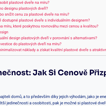
ůsobit plastové dveře na míru?
ího designu plastových dveří?
ebo snížit cenu za plastové dveře na míru?
vě dostupné plastové dveře s individuálním designem?
na míru, které poskytnou rovnováhu mezi cenou a kvalitou?
esign
uální design plastových dveří v porovnání s alternativami?
vestice do plastových dveří na míru?
inimalizovat náklady a získat kvalitní plastové dveře s atrakt
inečnost: Jak Si Cenově Při
ajiteli domů, a to především díky jejich výhodám, jako je e
tší jedinečnosti a osobitosti, pak je možné si plastové dv