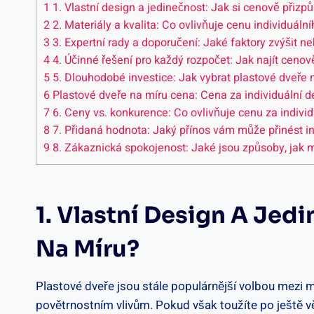
1
1. Vlastní design a jedinečnost: Jak si cenově přizp
2
2. Materiály a kvalita: Co ovlivňuje cenu individuáln
3
3. Expertní rady a doporučení: Jaké faktory zvýšit n
4
4. Účinné řešení pro každý rozpočet: Jak najít ceno
5
5. Dlouhodobé investice: Jak vybrat plastové dveře 
6
Plastové dveře na míru cena: Cena za individuální d
7
6. Ceny vs. konkurence: Co ovlivňuje cenu za individ
8
7. Přidaná hodnota: Jaký přínos vám může přinést in
9
8. Zákaznická spokojenost: Jaké jsou způsoby, jak m
1. Vlastní Design A Jed
Na Míru?
Plastové dveře jsou stále populárnější volbou mezi m
povětrnostním vlivům. Pokud však toužíte po ještě vě