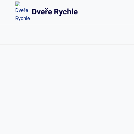
Přeskočit
Dveře Rychle
na
obsah