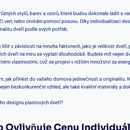
ných stylů, barev a vzorů, které budou dokonale ladit s vaš
tř či ven, nebo otvírání pomocí posuvu. Díky individualizaci
nalitu dveří podle svých potřeb.
it v závislosti na mnoha faktorech, jako je velikost dveří,
vých dveří na míru se vyplatí dlouhodobě. Budete mít nejen 
ními vlastnostmi, což se projeví v nižším množství za energi
, jak přinést do vašeho domova jedinečnost a originalitu. Ne
jen bezkonkurenční vzhled, ale také kvalitní materiály a d
 Co Ovlivňuje Cenu Individu