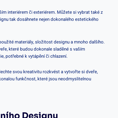
ím interiérem či exteriérem. Můžete si vybrat také z
 designu tak dosáhnete nejen dokonalého estetického
 použité materiály, složitost designu a mnoho dalšího.
dveře, které budou dokonale sladěné s vaším
e, potřebné k vytápění či chlazení.
chte svou kreativitu rozkvést a vytvořte si dveře,
okonalou funkčnost, které jsou neodmyslitelnou
álního Designu