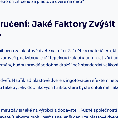
ručení: Jaké Faktory Zvýšit
?
nit cenu za plastové dveře na míru. Začněte s materiálem, kte
ároveň poskytnou lepší tepelnou izolaci a odolnost vůči poč
ozměry, budou pravděpodobně dražší než standardní velikost
styl dveří. Například plastové dveře s ingotovacím efektem 
také být vliv doplňkových funkcí, které byste chtěli mít, j
a míru závisí také na výrobci a dodavateli. Různé společnos
telů, abyste mohli najít tu nejlepší cenu za plastové dveře