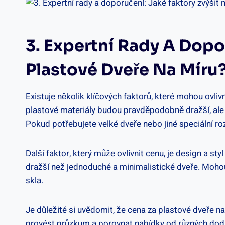
3. Expertní Rady A Dopo
Plastové Dveře Na Míru
Existuje několik klíčových faktorů, které mohou ovliv
plastové materiály budou pravděpodobně dražší, ale z
Pokud potřebujete velké dveře nebo jiné speciální r
Další faktor, který může ovlivnit cenu, je design a 
dražší než jednoduché a minimalistické dveře. Mohou 
skla.
Je důležité si uvědomit, že cena za plastové dveře n
provést průzkum a porovnat nabídky od různých dodava