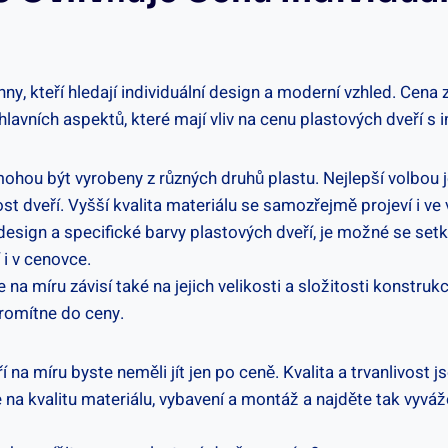
, kteří hledají individuální design a moderní vzhled. Cena za
ik hlavních aspektů, které mají vliv na cenu plastových dveří 
mohou být vyrobeny z různých druhů plastu. Nejlepší volbou j
st dveří. Vyšší kvalita materiálu se samozřejmě projeví i ve 
 design a specifické barvy plastových dveří, je možné se setk
 i v cenovce.
 na míru závisí také na jejich velikosti a složitosti konstru
promítne do ceny.
 na míru byste neměli jít jen po ceně. Kvalita a trvanlivost j
 na kvalitu materiálu, vybavení a montáž a najděte tak vyvá