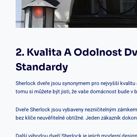
2. Kvalita A Odolnost D
Standardy
Sherlock dveře jsou synonymem pro nejvyšší kvalitu ‍
tomu si můžete být jisti, že vaše domácnost bude v 
Dveře Sherlock jsou vybaveny nezničitelným zámkem, kte
bez⁢ klíče neuvěřitelně obtížné. Jeden‍ zákazník doko
Další výhodou dveří Sherlock je jejich moderní design,