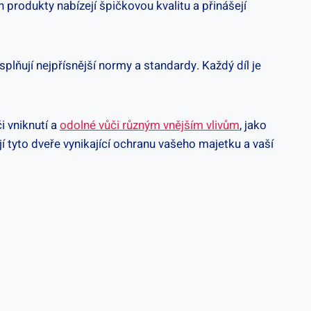
 ​produkty nabízejí špičkovou kvalitu a přinášejí
plňují nejpřísnější normy a standardy. Každý díl je
i vniknutí a
odolné vůči různým vnějším⁣ vlivům
, jako
í tyto dveře⁤ vynikající ochranu vašeho majetku a vaší