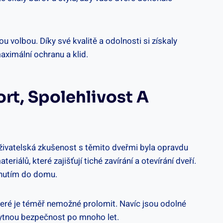
​volbou. Díky své kvalitě a‍ odolnosti si získaly
aximální ochranu a klid.
ort, Spolehlivost A
uživatelská zkušenost s těmito dveřmi byla opravdu‌
riálů, které zajišťují tiché zavírání a otevírání ⁤dveří.‌
knutím do domu.
eré ⁢je⁣ téměř ‌nemožné prolomit. Navíc jsou odolné
tnou bezpečnost po ​mnoho‍ let.