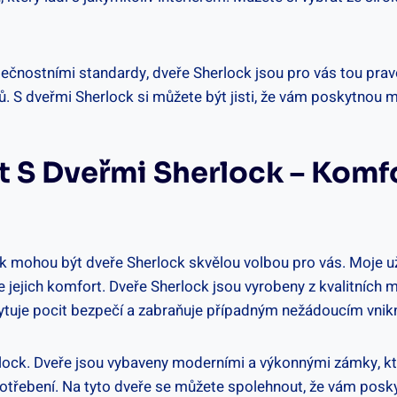
čnostními standardy, dveře Sherlock jsou pro‍ vás tou pravou 
 S‌ dveřmi Sherlock si ‍můžete být jisti, že vám poskytnou m
t S Dveřmi ‍Sherlock – Komf
k mohou být ‌dveře ⁢Sherlock skvělou ⁢volbou⁢ pro vás. Moje 
e jejich komfort. ⁢Dveře Sherlock ⁢jsou vyrobeny z kvalitních mate
kytuje pocit⁣ bezpečí a zabraňuje případným nežádoucím vni
rlock. ⁢Dveře ‌jsou vybaveny moderními ⁣a výkonnými zámky, kt
ebení. Na tyto dveře se můžete spolehnout, ​že vám posky