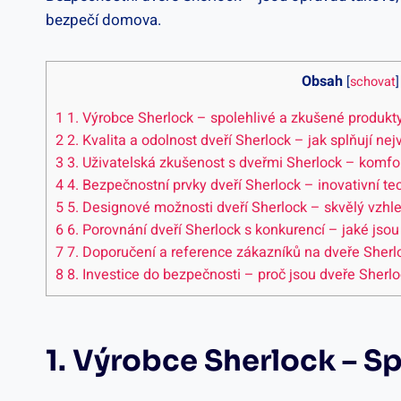
bezpečí domova.
Obsah
[
schovat
]
1
1.‍ Výrobce Sherlock – spolehlivé a zkušené​ produkty 
2
2. Kvalita a odolnost dveří Sherlock – jak splňují ne
3
3. Uživatelská ⁤zkušenost s dveřmi ‍Sherlock – komfo
4
4. Bezpečnostní prvky dveří Sherlock – ‍inovativní t
5
5. Designové možnosti ‌dveří Sherlock – skvělý vzhl
6
6. Porovnání dveří Sherlock s⁣ konkurencí – jaké jso
7
7. Doporučení ⁣a ⁢reference zákazníků‌ na dveře Sherl
8
8. ⁣Investice do bezpečnosti⁤ – proč jsou dveře Sherl
1.‍ Výrobce Sherlock – S