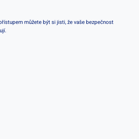
řístupem⁢ můžete být ⁢si jisti,​ že vaše bezpečnost
jí.