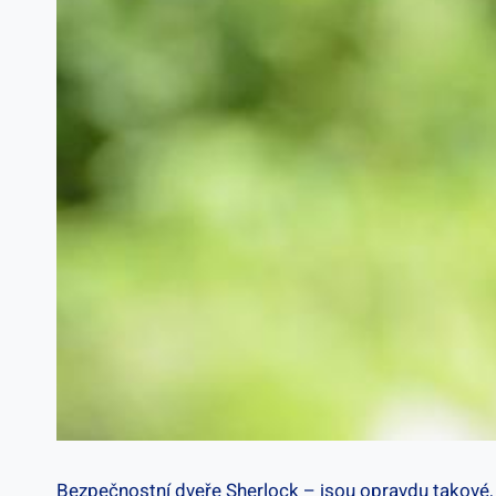
Bezpečnostní⁣ dveře Sherlock – jsou opravdu takové, ja