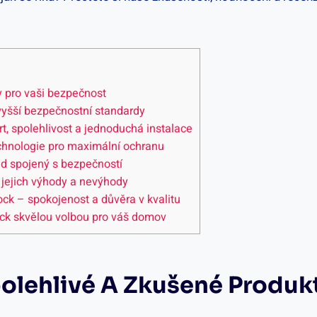
⁣pro ⁢vaši ⁣bezpečnost
jvyšší bezpečnostní standardy
rt, spolehlivost a jednoduchá instalace
echnologie pro maximální ochranu
ed spojený s bezpečností
u jejich výhody a nevýhody
ock – spokojenost a důvěra v ‌kvalitu
ock skvělou⁢ volbou pro‌ váš domov
polehlivé A Zkušené​ Produkt