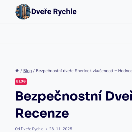
Přeskočit
Dveře Rychle
na
obsah
/
Blog
/
Bezpečnostní dveře Sherlock zkušenosti – Hodno
BLOG
Bezpečnostní Dveř
Recenze
Od
Dveře Rychle
28. 11. 2025