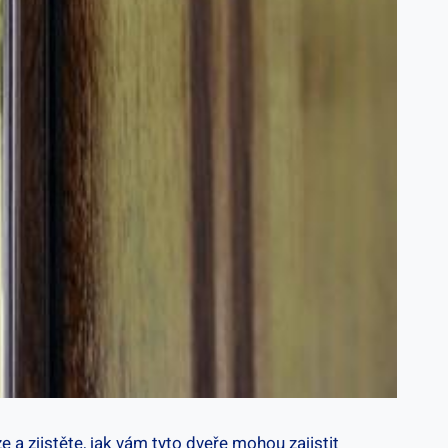
a zjistěte, jak vám tyto⁤ dveře mohou zajistit‍