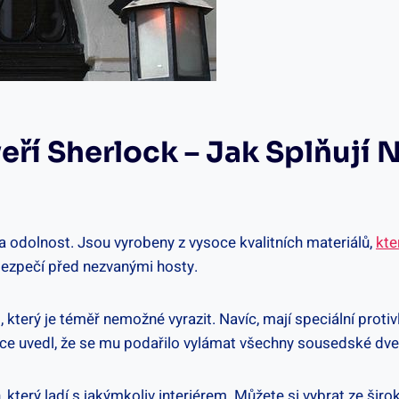
veří Sherlock – Jak Splňují
a odolnost.⁤ Jsou vyrobeny z vysoce kvalitních materiálů,
kte
bezpečí před‌ nezvanými hosty.
rý‍ je téměř⁤ nemožné vyrazit. Navíc, ⁣mají speciální protivlo
nce uvedl, že se mu podařilo vylámat ‍všechny sousedské dve
 který ladí s jakýmkoliv interiérem. Můžete si vybrat ze širok