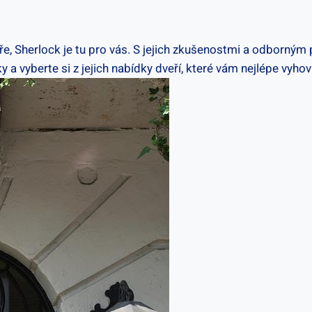
e, Sherlock je tu pro vás. S jejich zkušenostmi a‍ odborným p
a⁢ vyberte si z jejich ​nabídky⁣ dveří, které vám nejlépe vyhovu