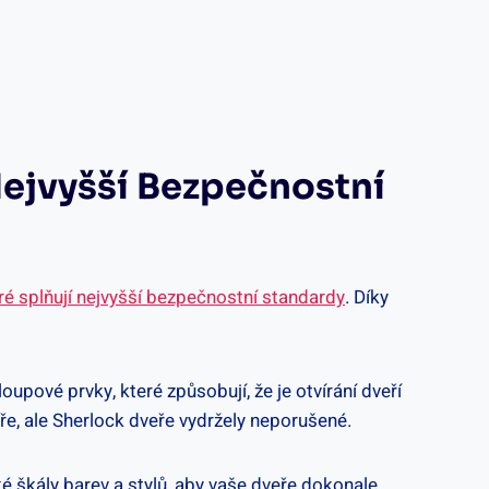
 Nejvyšší Bezpečnostní
ré splňují​ nejvyšší bezpečnostní standardy
. ‌Díky
upové prvky, které ⁢způsobují, že je otvírání dveří
ře, ale Sherlock dveře vydržely ⁤neporušené.
é škály barev‍ a‍ stylů, aby vaše dveře dokonale