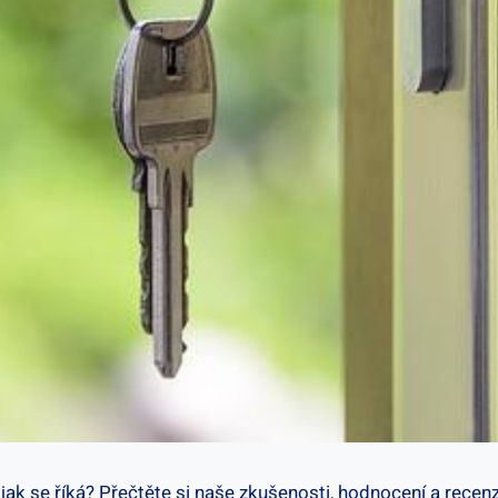
k se říká? ⁣Přečtěte si naše zkušenosti, hodnocení a recenze ​