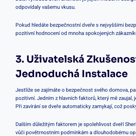
odpovídaly vašemu vkusu.
Pokud hledáte bezpečnostní dveře s ⁢nejvyššími‍ bezpe
pozitivní hodnocení ​od mnoha spokojených ​zákazníků.
3. Uživatelská ⁤zkušenos
Jednoduchá Instalace
Jestliže ⁤se zajímáte‌ o bezpečnost ⁣svého domova, pa
pozitivní. Jedním ‍z hlavních faktorů, který mě zaujal, j
Při zavírání se dveře automaticky zamykají, což pos
Dalším​ důležitým faktorem​ je spolehlivost dveří She
vůči⁣ povětrnostním podmínkám a dlouhodobému opotř