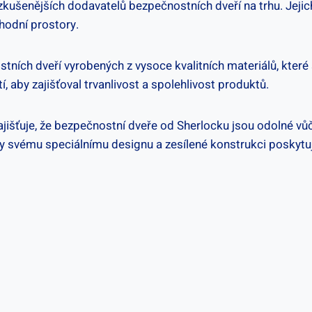
zkušenějších dodavatelů bezpečnostních dveří​ na trhu. Jejich
hodní prostory.
ních dveří vyrobených z vysoce kvalitních materiálů, které⁣ s
 aby ⁤zajišťoval trvanlivost a spolehlivost produktů.
ajišťuje, že bezpečnostní dveře od Sherlocku jsou odolné⁣ vůč
y svému‌ speciálnímu‌ designu a zesílené konstrukci‌ poskytuj