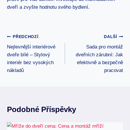
dveří a zvyšte hodnotu svého bydlení.
Navigace
PŘEDCHOZÍ
DALŠÍ
Nejlevnější interiérové
Sada pro montáž
Pro
dveře bílé – Stylový
dveřních zárubní: Jak
Příspěvek
interiér bez vysokých
efektivně a bezpečně
nákladů
pracovat
Podobné Příspěvky