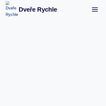
Přeskočit
Dveře Rychle
na
obsah