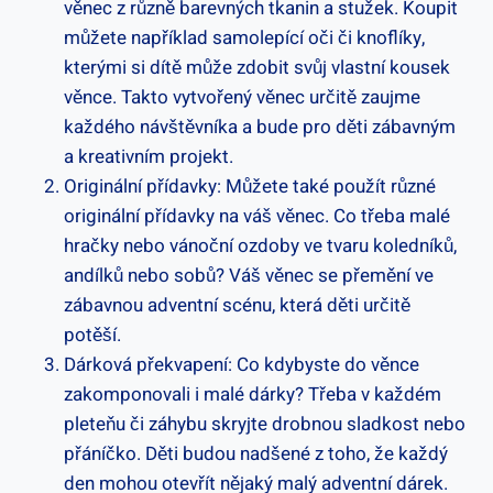
věnec z různě barevných tkanin a stužek. Koupit
můžete například samolepící oči či knoflíky,
kterými si dítě může zdobit svůj vlastní kousek
věnce. Takto vytvořený věnec určitě zaujme
každého návštěvníka a bude pro děti zábavným
a kreativním projekt.
Originální přídavky: Můžete také použít různé
originální přídavky na váš věnec. Co třeba malé
hračky nebo vánoční ozdoby ve tvaru koledníků,
andílků nebo sobů? Váš věnec se přemění ve
zábavnou adventní scénu, která děti určitě
potěší.
Dárková překvapení: Co kdybyste do věnce
zakomponovali i malé dárky? Třeba v každém
pleteňu či záhybu skryjte drobnou sladkost nebo
přáníčko. Děti budou nadšené z toho, že každý
den mohou otevřít nějaký malý adventní dárek.