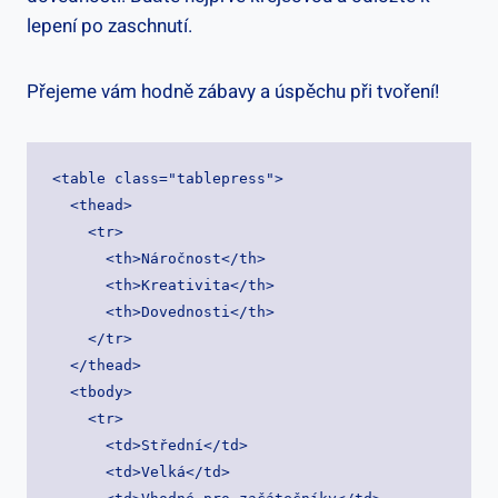
lepení po zaschnutí.
Přejeme vám hodně zábavy a úspěchu při tvoření!
<table class="tablepress">

  <thead>

    <tr>

      <th>Náročnost</th>

      <th>Kreativita</th>

      <th>Dovednosti</th>

    </tr>

  </thead>

  <tbody>

    <tr>

      <td>Střední</td>

      <td>Velká</td>
