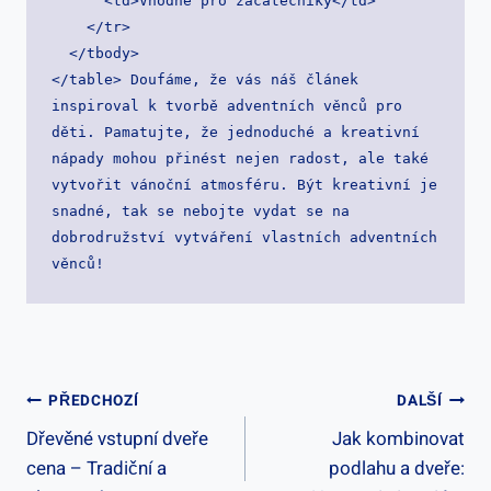
      <td>Vhodné pro začátečníky</td>

    </tr>

  </tbody>

</table> Doufáme, že vás náš článek 
inspiroval k tvorbě adventních věnců pro 
děti. Pamatujte, že jednoduché a kreativní 
nápady mohou přinést nejen radost, ale také 
vytvořit vánoční atmosféru. Být kreativní je 
snadné, tak se nebojte vydat se na 
dobrodružství vytváření vlastních adventních 
věnců! 
Navigace
PŘEDCHOZÍ
DALŠÍ
Dřevěné vstupní dveře
Jak kombinovat
Pro
cena – Tradiční a
podlahu a dveře:
Příspěvek