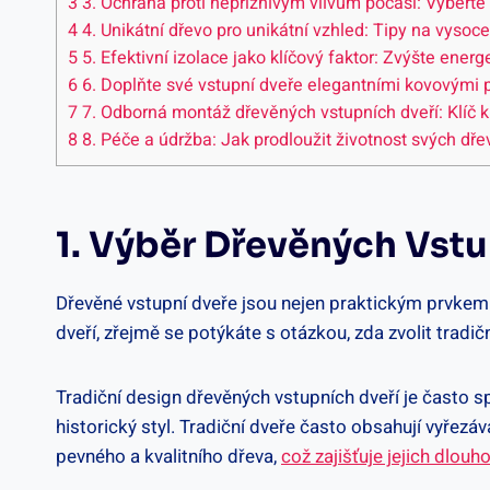
3
3. Ochrana​ proti⁤ nepříznivým vlivům počasí: Vyberte
4
4. Unikátní dřevo ‌pro unikátní ⁤vzhled:⁤ Tipy ‌na vysoc
5
5. Efektivní izolace jako klíčový faktor: Zvýšte ⁤ene
6
6. Doplňte své vstupní‌ dveře elegantními kovovými 
7
7. Odborná ‌montáž dřevěných⁢ vstupních dveří: Klíč
8
8. Péče a údržba: Jak prodloužit životnost svých dře
1. Výběr ​dřevěných Vstu
Dřevěné‍ vstupní‌ dveře jsou nejen praktickým​ prvkem
dveří, ‍zřejmě se‍ potýkáte s otázkou, ⁣zda zvolit tradi
Tradiční design dřevěných vstupních dveří ​je často spoj
historický styl. ‌Tradiční dveře často ⁣obsahují vyřezáv
pevného a kvalitního dřeva,
což zajišťuje jejich ⁣dlouh