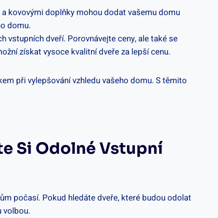
etaily a kovovými doplňky mohou dodat vašemu domu
eho domu.
 vstupních dveří. ‍Porovnávejte ceny, ale také ‌se
í​ získat⁢ vysoce kvalitní dveře⁤ za lepší ⁤cenu.
krokem při vylepšování vzhledu vašeho⁤ domu. S těmito
rte Si Odolné Vstupní
livům počasí.⁢ Pokud​ hledáte ‌dveře, které budou odolat
 ⁢volbou.