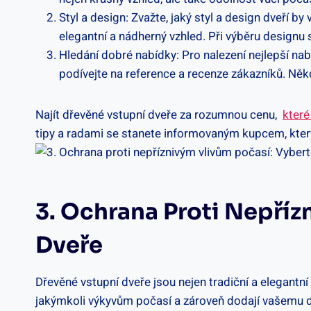
Styl a design: Zvažte, jaký styl ‌a design‌ dve
elegantní a​ nádherný vzhled. Při výběru designu
Hledání dobré nabídky: Pro ​nalezení nejlepší⁣ na
podívejte na⁢ reference a⁢ recenze zákazníků. Někd
Najít dřevěné⁣ vstupní dveře​ za rozumnou cenu, ‍
které
tipy a radami‌ se stanete informovaným kupcem, který 
3. Ochrana​ Proti⁤ Nepř
Dveře
Dřevěné vstupní dveře jsou nejen ⁣tradiční⁣ a‌ elegantní
⁤jakýmkoli výkyvům počasí a zároveň dodají vašemu d