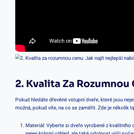
2. Kvalita⁤ Za Rozumnou⁢
Pokud hledáte ⁢dřevěné‌ vstupní ‌dveře, které jsou ⁢nejen
možná, pokud‍ víte, na co se zaměřit. ⁤Zde je několik 
Materiál: Vyberte si⁣ dveře vyrobené z kvalitního 
nejen krásný vzhled, ale také ⁢odolnost vůči počas