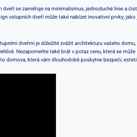
veří se⁢ zaměřuje na minimalismus, jednoduché linie a ‍čistý
ign vstupních dveří může také nabízet ⁣inovativní ⁢prvky, ja
upními dveřmi⁤ je důležité zvážit architekturu vašeho​ domu,⁤ 
polehlivé. Nezapomeňte také brát v potaz cenu,⁢ která se může
eho domova, která vám‌ dlouhodobě poskytne bezpečí,⁤ esteti