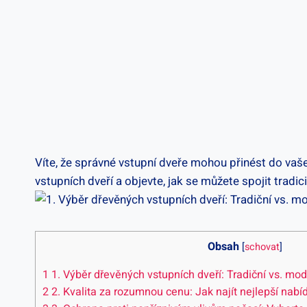
Víte, že správné⁣ vstupní dveře mohou přinést do vaše
vstupních dveří a​ objevte, jak se můžete spojit⁣ tradic
Obsah
[
schovat
]
1
1. Výběr ​dřevěných vstupních‌ dveří: Tradiční vs. mo
2
2. Kvalita⁤ za rozumnou⁢ cenu: Jak najít nejlepší ​nabí