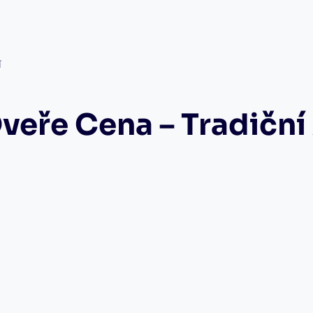
í
veře Cena – Tradiční