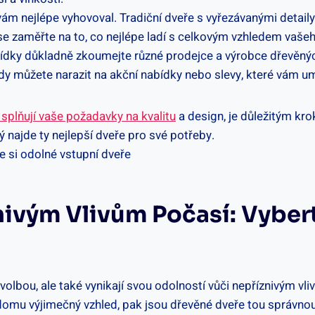
ří by vám nejlépe vyhovoval. Tradiční dveře s vyřezávanými d
 se zaměřte ‍na to, co⁢ nejlépe ladí s celkovým vzhledem vaš
bídky důkladně zkoumejte⁤ různé prodejce a výrobce dřevěných
y můžete⁤ narazit na akční nabídky nebo slevy, které vám umožn
 splňují vaše⁣ požadavky na kvalitu
​a design, je ​důležitým ​
najde ty nejlepší ‍dveře pro své potřeby.
íznivým Vlivům Počasí: Vybe
 ​volbou, ⁣ale také vynikají svou odolností vůči nepříznivým‍ v
omu ⁢výjimečný vzhled, pak jsou dřevěné dveře tou správnou