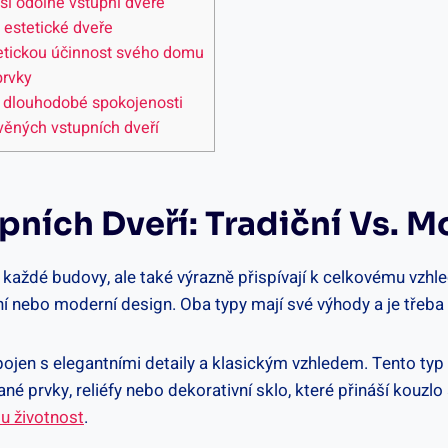
 si odolné vstupní dveře
e estetické dveře
rgetickou⁣ účinnost svého domu
prvky
 k dlouhodobé spokojenosti
věných‌ vstupních dveří
pních‌ Dveří: Tradiční Vs. 
 každé budovy, ale také výrazně přispívají k celkovému vzhled
ční nebo moderní design. ​Oba typy ‌mají své výhody a ⁣je třeba 
en‌ s⁢ elegantními⁣ detaily a klasickým‍ vzhledem. Tento typ de
ané⁣ prvky, reliéfy ⁢nebo dekorativní sklo, ⁤které přináší kouz
ou životnost
.