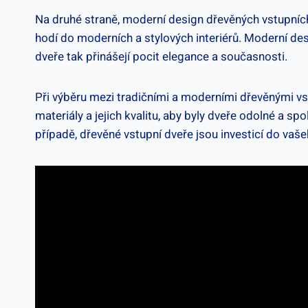
Na druhé straně, moderní design dřevěných vstupních d
hodí do moderních a⁣ stylových interiérů. Moderní des
dveře tak přinášejí⁤ pocit ​elegance⁢ a současnosti.
Při ‌výběru mezi tradičními a moderními‍ dřevěnými vst
materiály a jejich kvalitu, aby byly dveře odolné a s
případě, dřevěné vstupní dveře jsou investicí do vaš