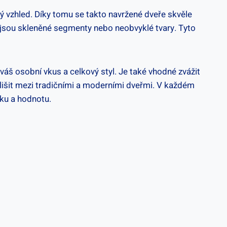
 vzhled. Díky ​tomu se takto ⁢navržené ⁢dveře skvěle
ko jsou skleněné segmenty​ nebo neobvyklé tvary. Tyto
váš osobní​ vkus a celkový styl. Je také‌ vhodné zvážit
⁣ lišit mezi tradičními⁤ a moderními dveřmi. V každém
ku a​ hodnotu.