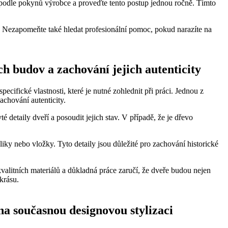
podle pokynů výrobce a proveďte tento postup jednou ročně. Tímto
. Nezapomeňte také hledat profesionální pomoc, pokud narazíte na
ch budov a zachování jejich autenticity
cifické vlastnosti, které je nutné zohlednit při práci. Jednou z
achování autenticity.
é detaily dveří a posoudit jejich stav. V případě, že je dřevo
iky nebo vložky. Tyto detaily jsou důležité pro zachování historické
litních materiálů a důkladná práce zaručí, že dveře budou nejen
krásu.
na současnou designovou stylizaci