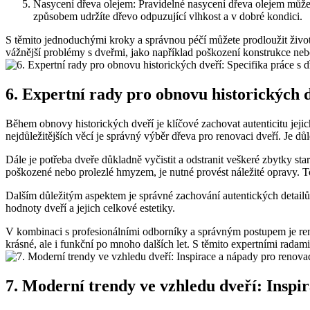
Nasycení dřeva olejem: Pravidelné nasycení dřeva olejem může
způsobem udržíte dřevo odpuzující vlhkost a v dobré kondici.
S těmito jednoduchými kroky a správnou péčí můžete prodloužit živo
vážnější problémy s dveřmi, jako například poškození konstrukce nebo
6. Expertní rady pro obnovu historických d
Během obnovy historických dveří je klíčové zachovat autenticitu jejic
nejdůležitějších věcí je správný výběr dřeva pro renovaci dveří. Je dů
Dále je potřeba dveře důkladně vyčistit a odstranit veškeré zbytky star
poškozené nebo prolezlé hmyzem, je nutné provést náležité opravy. T
Dalším důležitým aspektem je správné zachování autentických detailů 
hodnoty dveří a jejich celkové estetiky.
V kombinaci s profesionálními odborníky a správným postupem je ren
krásné, ale i funkční po mnoho dalších let. S těmito expertními radam
7. Moderní trendy ve vzhledu dveří: Inspi