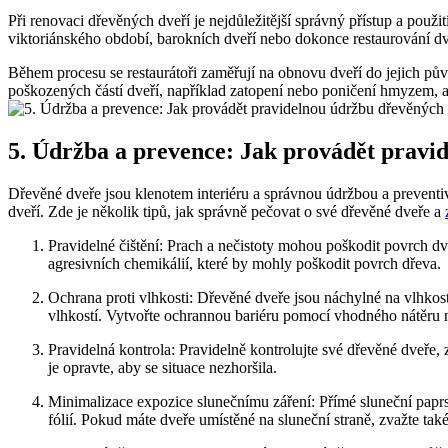
Při renovaci dřevěných dveří je nejdůležitější správný přístup a použi
viktoriánského období, barokních dveří nebo dokonce restaurování dveř
Během procesu se restaurátoři zaměřují na obnovu dveří do jejich pův
poškozených částí dveří, například zatopení nebo poničení hmyzem, a
5. Údržba a prevence: Jak provádět pravi
Dřevěné dveře jsou klenotem interiéru a správnou údržbou a preventi
dveří. Zde je několik tipů, jak správně pečovat o své dřevěné dveře a
Pravidelné čištění: Prach a nečistoty mohou poškodit povrch dve
agresivních chemikálií, které by mohly poškodit povrch dřeva.
Ochrana proti vlhkosti: Dřevěné dveře jsou náchylné na vlhkos
vlhkostí. Vytvořte ochrannou bariéru pomocí vhodného nátěru 
Pravidelná kontrola: Pravidelně kontrolujte své dřevěné dveře,
je opravte, aby se situace nezhoršila.
Minimalizace expozice slunečnímu záření: Přímé sluneční papr
fólií. Pokud máte dveře umístěné na sluneční straně, zvažte tak