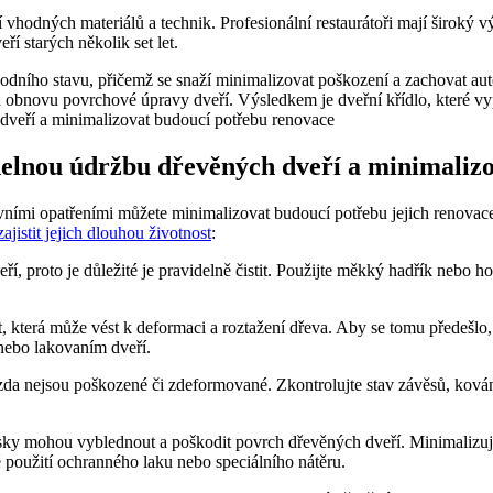
tí vhodných materiálů a technik. Profesionální restaurátoři mají široký 
í starých několik set let.
odního stavu, přičemž se snaží minimalizovat poškození a zachovat aut
 obnovu povrchové úpravy dveří. Výsledkem je dveřní křídlo, které vyp
delnou údržbu dřevěných dveří a minimaliz
vními opatřeními můžete minimalizovat budoucí potřebu jejich renovace
zajistit jejich dlouhou životnost
:
ří, proto je důležité je pravidelně čistit. Použijte měkký hadřík nebo h
t, která může vést k deformaci a roztažení dřeva. Aby se tomu předešl
nebo lakovaním dveří.
 zda nejsou poškozené či zdeformované. Zkontrolujte stav závěsů, kován
sky mohou vyblednout a poškodit povrch dřevěných dveří. Minimalizujt
é použití ochranného laku nebo speciálního nátěru.