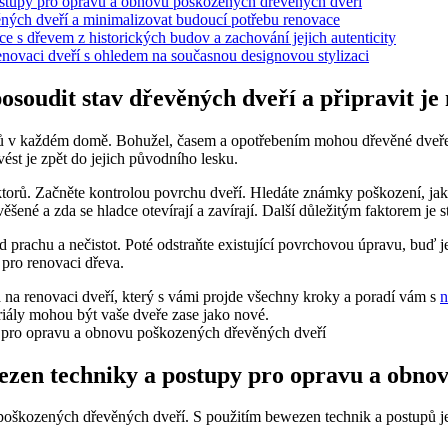
ostupy pro opravu a obnovu poškozených dřevěných dveří
ěných dveří a minimalizovat budoucí potřebu renovace
ce s dřevem z historických budov a zachování jejich autenticity
enovaci dveří s ohledem na současnou designovou stylizaci
osoudit stav dřevěných dveří a připravit je
vků v každém domě. Bohužel, časem a opotřebením mohou dřevěné dveře z
st je zpět do jejich původního lesku.
aktorů. Začněte kontrolou povrchu dveří. Hledáte známky poškození, ja
šené a zda se hladce otevírají a zavírají. Další důležitým faktorem je s
h od prachu a nečistot. Poté odstraňte existující povrchovou úpravu,
y pro renovaci dřeva.
 na renovaci dveří, který s vámi projde všechny kroky a poradí vám s
n
riály mohou být vaše dveře zase jako nové.
wezen techniky a postupy pro opravu a obno
poškozených dřevěných dveří. S použitím bewezen technik a postupů je 