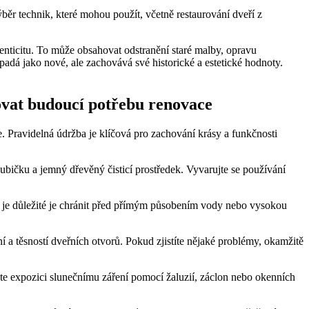
výběr technik, které mohou použít, včetně restaurování dveří z
enticitu. To může obsahovat odstranění staré malby, opravu
adá jako nové, ale zachovává své historické a estetické hodnoty.
ovat budoucí potřebu renovace
. Pravidelná údržba je klíčová pro zachování krásy a funkčnosti
oubičku a jemný dřevěný čisticí prostředek. Vyvarujte se používání
o, je důležité je chránit před přímým působením vody nebo vysokou
í a těsností dveřních otvorů. Pokud zjistíte nějaké problémy, okamžitě
e expozici slunečnímu záření pomocí žaluzií, záclon nebo okenních