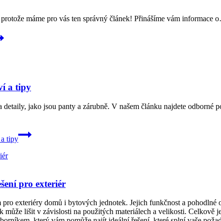
m, protože máme pro vás ten správný článek! Přinášíme vám informace 
í a tipy
a detaily, jako jsou panty a zárubně. V našem článku najdete odborné p
a tipy
ení pro exteriér
pro exteriéry domů i bytových jednotek. Jejich funkčnost a pohodlné o
 může lišit v závislosti na použitých materiálech a velikosti. Celkově 
odborníkem, který vám pomůže najít ideální řešení, které splní vaše pož