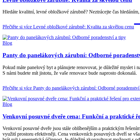
Hledáte kvalitní, levné obložkové zárubně? Neztrácejte čas hledání
Přečtěte si více
Levné obložkové zárubně: Kvalita za skvělou cenu
Blog
Panty do panelákových zárubní: Odborné poradenstv
Pokud máte panelový byt a plánujete renovovat, je důležité myslet i n
S námi budete mít jistotu, že vaše renovace bude naprosto dokonalá.
Přečtěte si více
Panty do panelákových zárubní: Odborné poradenství 
Blog
Venkovní posuvné dveře cena: Funkční a praktické řeš
Venkovní posuvné dveře jsou stále oblíbenějším a praktickým řešením 
využití prostoru efektivněji. Cena venkovních posuvných dveří se však
hrát roli i energetická účinnost. Je důležité zkonzultovat možnosti s 