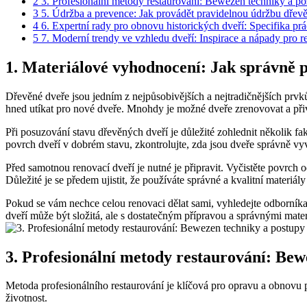
2
3. Profesionální metody restaurování: Bewezen techniky a p
3
5. Údržba a prevence: Jak provádět pravidelnou údržbu dřev
4
6. Expertní rady pro obnovu historických dveří: Specifika prá
5
7. Moderní trendy ve vzhledu dveří: Inspirace a nápady pro r
1. Materiálové vyhodnocení: Jak správně p
Dřevěné dveře jsou jedním z nejpůsobivějších a nejtradičnějších pr
hned utíkat pro nové dveře. Mnohdy je možné dveře zrenovovat a přivé
Při posuzování stavu dřevěných dveří je důležité zohlednit několik f
povrch dveří v dobrém stavu, zkontrolujte, zda jsou dveře správně vyvě
Před samotnou renovací dveří je nutné je připravit. Vyčistěte povrc
Důležité je se předem ujistit, že používáte správné a kvalitní materiál
Pokud se vám nechce celou renovaci dělat sami, vyhledejte odborníka
dveří může být složitá, ale s dostatečným přípravou a správnými mate
3. Profesionální metody restaurování: Be
Metoda profesionálního restaurování je klíčová pro opravu a obnovu 
životnost.