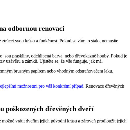
 na odbornou renovaci
trácet svou krásu a funkčnost. Pokud se vám to stalo, nemusíte
ko jsou praskliny, odchlípená barva, nebo dřevokazné houby. Pokud je
tav uzávěru a zámků. Ujistěte se, že vše funguje, jak má.
 buď jemným brusným papírem nebo vhodným odstraňovačem laku.
ejlepšími možnostmi pro váš konkrétní případ
. Renovace dřevěných
vu poškozených dřevěných dveří
možné vrátit dveřím jejich původní krásu a zároveň prodloužit jejich