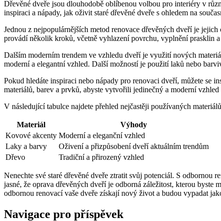
Dřevěné dveře jsou dlouhodobě oblíbenou volbou pro interiéry v různ
inspiraci a nápady, jak oživit staré dřevěné dveře s ohledem na souča
Jednou z nejpopulárnějších metod renovace dřevěných dveří je jejich
provádí několik kroků, včetně vyhlazení povrchu, vyplnění prasklin 
Dalším moderním trendem ve vzhledu dveří je využití nových materiá
moderní a elegantní vzhled. Další možností je použití laků nebo barvi
Pokud hledáte inspiraci nebo nápady pro renovaci dveří, můžete se i
materiálů, barev a prvků, abyste vytvořili jedinečný a moderní vzhled
V následující tabulce najdete přehled nejčastěji používaných materiál
Materiál
Výhody
Kovové akcenty
Moderní a eleganční vzhled
Laky a barvy
Oživení a přizpůsobení dveří aktuálním trendům
Dřevo
Tradiční a přirozený vzhled
Nenechte své staré dřevěné dveře ztratit svůj potenciál. S odbornou re
jasné, že oprava dřevěných dveří je odborná záležitost, kterou byste m
odbornou renovací vaše dveře získají nový život a budou vypadat jako
Navigace pro příspěvek