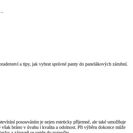
o…
oradenství a tipy, jak vybrat správné panty do panelákových zárubní.
tevírání posouváním je nejen esteticky příjemné, ale také umožňuje
je však bráno v úvahu i kvalita a odolnost. Při výběru dokonce může
adavky a zároveň se vejde do rozpočtu.