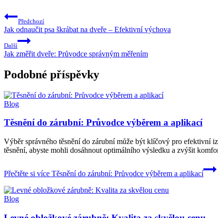
Předchozí
Jak odnaučit psa škrábat na dveře – Efektivní výchova
Další
Jak změřit dveře: Průvodce správným měřením
Podobné příspěvky
Blog
Těsnění do zárubní: Průvodce výběrem a aplikací
Výběr správného těsnění do zárubní může být klíčový pro efektivní i
těsnění, abyste mohli dosáhnout optimálního výsledku a zvýšit komfor
Přečtěte si více
Těsnění do zárubní: Průvodce výběrem a aplikací
Blog
Levné obložkové zárubně: Kvalita za skvělou cenu