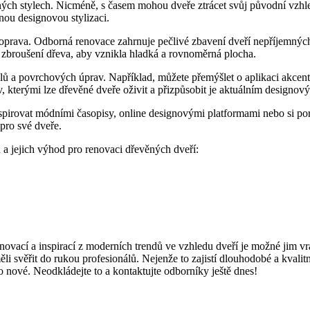
ých stylech. Nicméně, s časem mohou dveře ztrácet svůj původní vzhle
snou designovou stylizaci.
 oprava. Odborná renovace zahrnuje pečlivé zbavení dveří nepříjemných
a zbroušení dřeva, aby vznikla hladká a rovnoměrná plocha.
lů a povrchových úprav. Například, můžete přemýšlet o aplikaci akcent
v, kterými lze dřevěné dveře oživit a přizpůsobit je aktuálním designo
nspirovat módními časopisy, online designovými platformami nebo si p
 pro své dveře.
ů a jejich výhod pro renovaci dřevěných dveří:
novací a inspirací z moderních trendů ve vzhledu dveří je možné jim vrá
ěli svěřit do rukou profesionálů. Nejenže to zajistí dlouhodobé a kvalit
 nové. Neodkládejte to a kontaktujte odborníky ještě dnes!