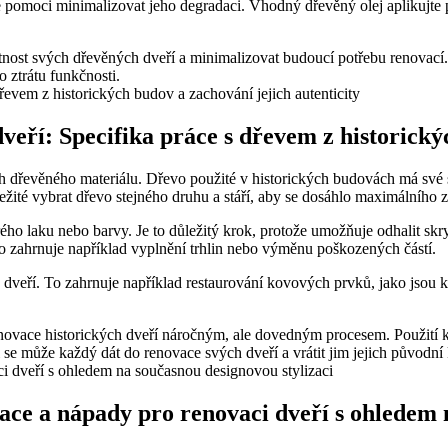
 pomoci minimalizovat jeho degradaci. Vhodný dřevěný olej aplikujte 
tnost svých dřevěných dveří a minimalizovat budoucí potřebu renovací
 ztrátu funkčnosti.
veří: Specifika práce s dřevem z historický
h dřevěného materiálu. Dřevo použité v historických budovách má své spe
ležité vybrat dřevo stejného druhu a stáří, aby se dosáhlo maximálního z
ého laku nebo barvy. Je to důležitý krok, protože umožňuje odhalit skryt
o zahrnuje například vyplnění trhlin nebo výměnu poškozených částí.
dveří. To zahrnuje například restaurování kovových prvků, jako jsou kl
ovace historických dveří náročným, ale dovedným procesem. Použití kva
i se může každý dát do renovace svých dveří a vrátit jim jejich původní 
race a nápady pro renovaci dveří s ohledem 