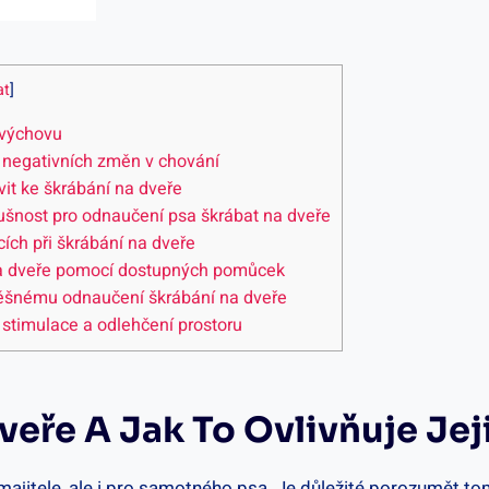
at
]
h výchovu
z negativních změn v chování
ivit ke škrábání na dveře
nost pro odnaučení​ psa škrábat⁣ na dveře
cích při škrábání na dveře
 na dveře pomocí dostupných pomůcek
pěšnému ⁢odnaučení škrábání na dveře
 stimulace a odlehčení prostoru
Dveře ‌a Jak To Ovlivňuje Je
majitele, ale i​ pro samotného psa. Je důležité porozumět tomu