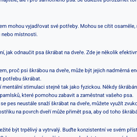
bem mohou vyjadřovat své potřeby. Mohou se cítit osaměle, n
 nebo⁢ místnosti.
šení, jak odnaučit psa škrábat ⁣na dveře. Zde je několik efekt
em, proč psi ​škrábou na dveře, může být jejich nadměrná ​en
it potřebu škrábat.
í mentální stimulaci stejně tak jako fyzickou. Někdy škrábání
ní pamlsků, které pomohou zabavit a zaměstnat vašeho psa.
 se pes neustále snaží⁣ škrábat na dveře, můžete využít zvuko
třiku na povrch dveří může přimět psa, aby od toho škrábán
ité být trpělivý a ‍vytrvalý.⁣ Buďte konzistentní ve ‌svém ⁣pří