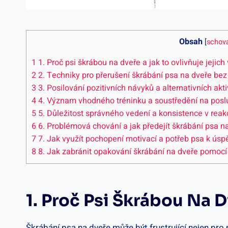
Obsah
[
schov
1
1. Proč psi škrábou na dveře ‌a jak to ovlivňuje jejic
2
2. Techniky pro přerušení škrábání psa na dveře be
3
3. Posilování ​pozitivních návyků a⁤ alternativních akt
4
4. Význam vhodného tréninku a soustředění na posluš
5
5. ⁤Důležitost správného⁣ vedení a‌ konsistence v reak
6
6. ⁤Problémová chování a jak předejít škrábání psa
7
7.⁢ Jak využít pochopení motivací a potřeb psa k ús
8
8.⁣ Jak zabránit opakování škrábání na dveře pomocí
1. Proč Psi Škrábou Na 
Škrábání ⁣psa na dveře může být frustrující nejen pro 