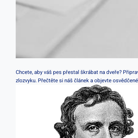
Chcete, aby váš pes přestal ⁢škrábat na dveře? Připr
zlozvyku. Přečtěte si náš článek a objevte osvědčené