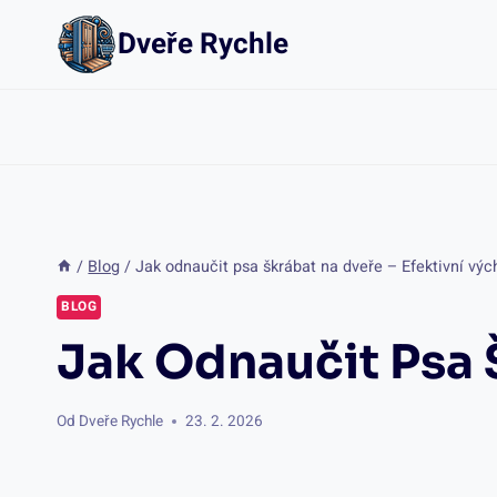
Přeskočit
Dveře Rychle
na
obsah
/
Blog
/
Jak odnaučit psa škrábat na dveře – Efektivní vý
BLOG
Jak Odnaučit Psa 
Od
Dveře Rychle
23. 2. 2026