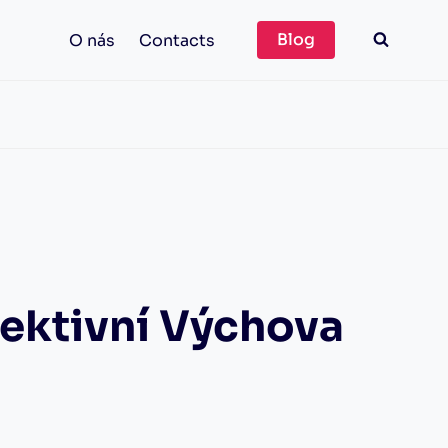
Blog
O nás
Contacts
fektivní Výchova