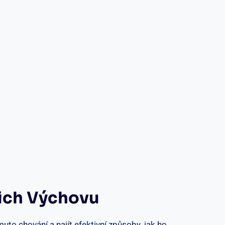
jich Výchovu
to⁣ chování a najít efektivní způsoby, ​jak ho