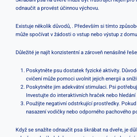
odnaučit a provést účinnou výchovu.
Existuje​ několik důvodů, . Především si tímto způso
může⁢ spočívat⁣ v žádosti ‍o vstup nebo výstup z domu⁢
Důležité ‍je najít konzistentní a zároveň nenásilné ře
Poskytněte psu dostatek ⁤fyzické aktivity. Důvod
cvičení může pomoci ⁤uvolnit jejich energii a sníž
Poskytněte jim adekvátní stimulaci. ​Psi potřebuj
Investujte do interaktivních hraček nebo hledá
Použijte ‍negativní odstrkující prostředky.‍ Pokud
nasazení ​vodičky nebo odporného pachového pos
Když se snažíte odnaučit psa škrábat na dveře,‍ je důlež