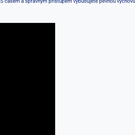
S⁢ časem a správným přístupem vybudujete pevnou⁤ výchovu, kt