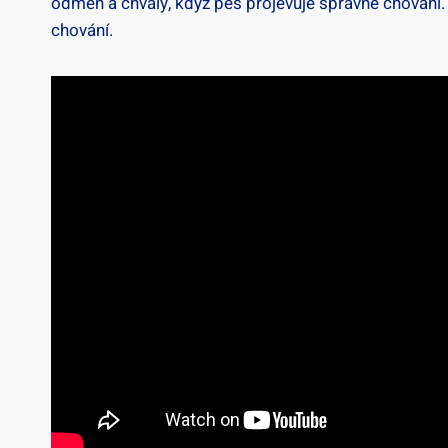
odměn a chvály, když pes projevuje správné chování.⁢ 
chování.