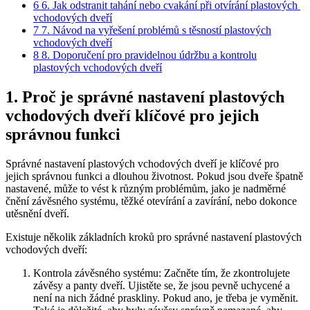
6
6. Jak odstranit tahání nebo cvakání při otvírání plastových ​
vchodových ​dveří
7
7.⁢ Návod na vyřešení problémů⁤ s těsností plastových‌
vchodových dveří
8
8. Doporučení pro pravidelnou údržbu‌ a⁣ kontrolu‌
plastových vchodových ‍dveří
1.‍ Proč je správné nastavení plastových
vchodových dveří klíčové ​pro‍ jejich
správnou funkci
Správné nastavení plastových vchodových ‌dveří je ⁣klíčové pro
jejich správnou ‍funkci a⁤ dlouhou životnost.⁣ Pokud jsou dveře špatně‍
nastavené, může to vést k různým problémům, jako je nadměrné
čnění závěsného systému,‍ těžké otevírání a zavírání, nebo⁢ dokonce
utěsnění ‍dveří.
Existuje několik ​základních kroků pro správné nastavení⁣ plastových
vchodových⁤ dveří:
Kontrola ⁤závěsného systému: Začněte tím, že zkontrolujete
závěsy a panty dveří. Ujistěte se, že ‍jsou pevně uchycené a
není na nich žádné praskliny. Pokud⁢ ano, ⁤je třeba je vyměnit.⁢