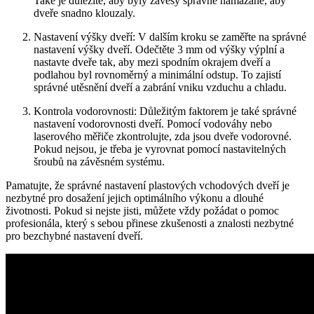
Také je ‍důležité, aby byly závěsy správně namazané,‌ aby
dveře snadno klouzaly.
Nastavení ‌výšky dveří: V dalším kroku‍ se⁣ zaměřte na správné
nastavení výšky dveří.​ Odečtěte 3 mm od ​výšky⁢ výplní‌ a
nastavte dveře tak,‌ aby⁤ mezi⁣ spodním ⁢okrajem ‍dveří ⁢a
⁤podlahou⁢ byl rovnoměrný a​ minimální odstup. ⁢To zajistí
správné utěsnění dveří ‌a‍ zabrání vniku vzduchu ​a chladu.
Kontrola‍ vodorovnosti: Důležitým faktorem je také správné​
nastavení vodorovnosti dveří. Pomocí vodováhy⁣ nebo
laserového měřiče zkontrolujte, zda jsou dveře vodorovné.
Pokud nejsou, je třeba je ⁢vyrovnat pomocí nastavitelných
šroubů na závěsném systému.
Pamatujte, že správné ⁤nastavení ​plastových vchodových dveří je
nezbytné pro​ dosažení jejich optimálního výkonu ‌a dlouhé
životnosti. Pokud si nejste jisti, můžete ⁢vždy požádat‌ o pomoc
profesionála, který s sebou přinese zkušenosti a znalosti‍ nezbytné​
pro ⁤bezchybné nastavení dveří.