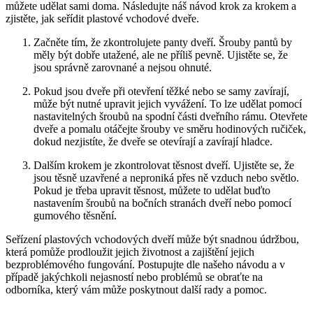
můžete udělat⁤ sami doma. Následujte ⁤náš návod krok za⁤ krokem a
zjistěte, jak seřídit plastové vchodové dveře.
Začněte ‍tím,‍ že zkontrolujete panty dveří. Šrouby pantů by
měly být dobře utažené, ale ne⁤ příliš⁤ pevně. Ujistěte se, že
jsou správně zarovnané a nejsou ohnuté.
Pokud ‌jsou dveře při otevření těžké nebo se ​samy zavírají,
může být nutné ‌upravit jejich vyvážení. To lze udělat‌ pomocí
nastavitelných šroubů⁢ na ⁣spodní části dveřního rámu. Otevřete
dveře a ‌pomalu otáčejte šrouby ve směru hodinových ​ručiček,
dokud nezjistíte, že dveře se‍ otevírají ‌a zavírají ⁣hladce.
Dalším krokem‍ je zkontrolovat těsnost dveří.‍ Ujistěte se, že
jsou těsně uzavřené‌ a neproniká přes ně vzduch nebo světlo.
Pokud je ‍třeba upravit těsnost, můžete⁣ to udělat buďto
nastavením šroubů ‌na bočních stranách dveří nebo pomocí⁤
gumového⁣ těsnění.
Seřízení‍ plastových vchodových dveří ⁢může být snadnou‍ údržbou,⁣
která pomůže prodloužit jejich životnost⁤ a ⁣zajištění jejich
bezproblémového ‍fungování. Postupujte dle našeho návodu a v
⁣případě jakýchkoli ‌nejasností nebo⁢ problémů se obraťte ​na
odborníka,‍ který vám může poskytnout další rady a pomoc.