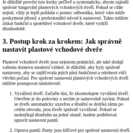
Je důležité provést tyto kroky pečlivě a systematicky, abyste zajistili
správné ​fungování plastových vchodových dveří.‌ Pokud se ‍cítíte
nejistí, vždy⁤ je lepší požádat o pomoc‍ odborníka, který vám může
poskytnout přesný​ a profesionální návod ‌k⁤ nastavení. Takto ‌můžete
získat funkční a ‍spolehlivé vchodové‍ dveře, které vydrží
dlouhodobě.
3. Postup krok za krokem: Jak ⁣správně
nastavit⁤ plastové vchodové dveře
Plastové vchodové dveře ‍jsou nejenom ‍praktické, ale⁣ také⁣ dodají​
vašemu domovu moderní vzhled. Je⁢ důležité, aby ⁢byly‌ správně
nastaveny, aby se zajišťovala jejich plná‌ funkčnost a odolnost vůči
vlivům‍ počasí. Pro​ správné nastavení plastových vchodových dveří
můžete postupovat následovně:
Vyvážení dveří: Začněte tím, že ‍zkontrolujete vyvážení dveří.
Otevřete je do poloviny a nechte je samovolně zavírat. Pokud‌
se dveře ​automaticky uzavřou ‌a těsnění se dotýká ​rámu po
celém obvodu, jsou dveře⁣ správně vyvážené. Pokud se
nedotýkají ‌těsněním na jedné ‌straně, budete⁤ potřebovat
upravit nastavení pantů.
Oprava pantů: Panty jsou klíčové pro správné nastavení⁢ dveří.‌