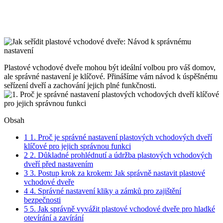
Plastové vchodové dveře mohou ‌být‍ ideální volbou pro váš domov,
ale správné nastavení ‌je⁣ klíčové. Přinášíme​ vám návod k úspěšnému
seřízení dveří a zachování jejich plné funkčnosti.
Obsah
1
1.‍ Proč je správné nastavení plastových vchodových dveří
klíčové ​pro‍ jejich správnou funkci
2
2. Důkladné prohlédnutí a údržba plastových vchodových⁤
dveří před nastavením
3
3. Postup krok za krokem: Jak ⁣správně nastavit⁤ plastové
vchodové dveře
4
4. Správné​ nastavení kliky‌ a zámků ‌pro zajištění
bezpečnosti
5
5. Jak správně vyvážit plastové vchodové dveře pro⁣ hladké
otevírání ‌a zavírání