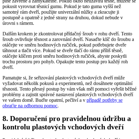
plně zavřené a zamykatelné. Pokud okno neuzavírá těsně, můžete se
‍pokusit vyrovnat ‌těsnicí gumu. Pokud je tato guma vyšší než⁤
samotný rám dveří, použijte univerzální nůžky‌ a zkracujte ji
postupně ‌a ​opatrně‌ z jedné⁢ strany na druhou, dokud nebude⁤ v
úrovni ⁣s rámem.
Dalším krokem je zkontrolovat ⁣přítlačný šroub v rohu dveří. ‌Tento
⁢šroub ovlivňuje těsnost a zarovnání dveří.‌ Nasaďte klíč do šroubu a
otáčejte ⁣ve směru⁤ hodinových ručiček, pokud potřebujete ⁢dveře
táhnout a tlačit více. Pokud ⁢se dveře tlačí do rámu příliš těsně,
otáčejte klíčem proti směru hodinových‌ ručiček, abyste poskytli
trochu prostoru‌ pro pohyb. ‌Opakujte tento postup pro každý roh
dveří.
Pamatujte si, že seřizování plastových vchodových dveří může‍
vyžadovat několik pokusů a experimentů, ‌než⁢ dosáhnete optimální⁢
těsnosti. Tento ​přesný postup by vám však měl pomoci‌ vyřešit běžné​
problémy a‌ zajistit správné nastavení plastových vchodových dveří
⁣ve vašem domě. Buďte ​opatrní, pečliví‍ a ⁤v
případě potřeby‌ se
obraťte na odbornou pomoc
.
8. Doporučení pro pravidelnou údržbu‌ a⁣
kontrolu‌ plastových vchodových ‍dveří