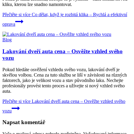
kliku, kterou lze snadno namontovat.
Přečtěte si více
Co dělat, když je rozbitá klika – Rychlá a efektivní
oprava
Blog
Lakování dveří auta cena – Osvěžte vzhled svého
vozu
Pokud hledáte osvěžení vzhledu svého vozu, lakování dveří je
skvělou volbou. Cena za tuto službu se liší v závislosti na různých
faktorech, jako je velikost vozu a stav původního laku. Nechejte
profesionály provést tento proces a užívejte si nový vzhled svého
auta.
Přečtěte si více
Lakování dveří auta cena – Osvěžte vzhled svého
vozu
Napsat komentář
Vaše e-mailová adresa nebude zveřejněna.
Vyžadované informace