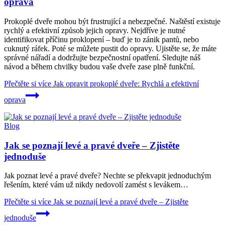
oprava
Prokoplé dveře mohou být frustrující a nebezpečné. Naštěstí existuje
rychlý a efektivní způsob jejich opravy. Nejdříve je nutné
identifikovat příčinu proklopení – buď je to zánik pantů, nebo
cuknutý ráfek. Poté se můžete pustit do opravy. Ujistěte se, že máte
správné nářadí a dodržujte bezpečnostní opatření. Sledujte náš
návod a během chvilky budou vaše dveře zase plně funkční.
Přečtěte si více
Jak opravit prokoplé dveře: Rychlá a efektivní
oprava
Blog
Jak se poznají levé a pravé dveře – Zjistěte
jednoduše
Jak poznat levé a pravé dveře? Nechte se překvapit jednoduchým
řešením, které vám už nikdy nedovolí zamést s levákem…
Přečtěte si více
Jak se poznají levé a pravé dveře – Zjistěte
jednoduše