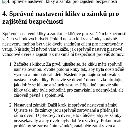
4. Správné​ nastavení kliky‌ a zámků ‌pro
zajištění bezpečnosti
Správné nastavení kliky a zámků ⁢je⁢ klíčové pro zajištění bezpečnosti
vašich‍ vchodových dveří. ⁢Pokud nejsou kliky a zámky správně
nastaveny, ‌mohou ‍být vaše​ dveře snadným cílem ​pro neoprávněný
‌vstup. Následující⁣ návod vám ukáže, jak správně nastavit ⁣plastové
vchodové dveře⁤ a⁢ zajistit tak​ maximální bezpečnost pro váš‍ domov.
Začněte s ⁤klikou: Za prvé, ⁢ujistěte se, že kliku máte‌ správně
‌nainstalovanou. Zvolte‌ polohu ⁣kliky tak, aby byla dostatečně
vysoko a ⁣mimo ​dosah dětí. Následně‌ použijte​ šroubovák k
nastavení síly kliky. Postavte se dovnitř domu a ⁤zkontrolujte,
‌jak dobře se klikne a zámek⁤ zasune. Případně upravte sílu
kliky‌ tak, aby byla pohodlná pro zamykání a odemykání, ale⁤
zároveň pevná a spolehlivá.
Nastavení​ zámků: Další ‌krok je⁤ správné nastavení ‌zámků.
Ujistěte se, že zámky jsou ‌správně zarovnané a přiléhají k
rámu ⁣dveří. U plastových ‍dveří je ⁤to důležité, aby se ‍zámky
nezasekávaly a aby dveře byly⁢ dobře uzavřeny. Pokud​ máte​
problémy se zarovnáním zámků, zatáhněte zámky ven ‌a