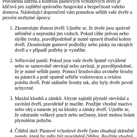
Pravidelná‌ údržba a kontrola plastových vchodových dveří je
klíčová⁤ pro zajištění ​správného ‍fungování a ⁣bezpečnosti vašeho
domova. Následující doporučení vám pomohou seřídit vaše⁣ dveře a
provést nezbytné úpravy:
Zkontrolujte ​těsnost dveří: Ujistěte se, že dveře jsou​ správně‌
utěsněné a neproniká jim vzduch.⁢ Pokud cítíte⁢ průvan nebo
‍slyšíte⁢ zvuky,‌ pravděpodobně je nutné ⁤upravit těsnění kolem
dveří. ​Zkontrolujte gumové ⁤podložky ‍nebo pásky na⁢ okrajích
dveří a v případě potřeby je vyměňte.
Seřizování​ pantů: Pokud jsou‌ vaše dveře špatně‌ vyvážené
nebo se samovolně otevírají nebo⁢ zavírají, je ‌pravděpodobné,
že‍ je nutné seřídit panty. Pomocí šroubováku uvolněte šrouby
na pántech ​a ‍poté opatrně seřiďte vodorovnou a svislou
polohu dveří. Poté utáhněte šrouby tak, aby byly dveře ⁢pevně
uchycené.
Mazání kloubů a zámků: Abyste zajistili plynulé otevírání a
zavírání dveří, pravidelně ⁢je mazlíte. Použijte vhodné ​mazivo⁢
nebo olej a naneste jej na ‍klouby a ⁤zámky dveří.⁤ Ujistěte se,
že odstraníte veškerý ‍prach nebo nečistoty, které ⁤mohou ⁣bránit
plynulému pohybu.
Čištění ⁣skel: ​Plastové vchodové dveře často obsahují skleněné⁤
panely, ⁤které by​ měly být​ pravidelně čištěny. Použijte vhodný