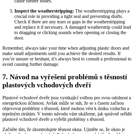
cause further issues.
Inspect the weatherstripping:
The weatherstripping plays​ a
crucial‌ role in providing a tight seal and ‍preventing drafts.
Check if there are any‌ tears or ‍gaps in​ the ​weatherstripping
and replace it if necessary. ‍A damaged weatherstrip could lead
‌to​ dragging or‌ clicking sounds when opening or ⁢closing the
door.
Remember, ⁣always take your⁣ time ⁢when adjusting plastic doors and
⁣make small adjustments until you achieve‌ the desired‍ results. ​If
⁤you’re unsure ⁣or hesitant, ⁢it’s always ​best to consult a professional to
avoid causing further damage.
7.⁢ Návod na vyřešení problémů⁤ s těsností
plastových‌ vchodových dveří
Plastové vchodové ‍dveře jsou vynikající volbou pro svou odolnost a
⁣energetickou účinnost. Avšak může​ se stát, že se ⁣s časem začnou
objevovat problémy‌ s těsností, ⁣které mohou vést k⁢ úniku vzduchu a
tepelným ztrátám.⁣ V tomto návodu vám ukážeme, jak⁢ správně seřídit
plastové vchodové dveře a vyřešit problémy s těsností.
Začněte tím, že ​zkontrolujete ⁤těsnost okna. Ujistěte se, že okno je