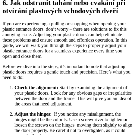
6. Jak odstranit tahání nebo cvakání při
otvírání plastových ​vchodových ​dveří
If you ​are experiencing a ​pulling or snapping when opening your
plastic entrance doors, don’t worry ‍–⁤ there ⁢are solutions ‍to ⁣fix this
annoying issue. Adjusting your plastic doors ⁢can help eliminate
these⁤ problems⁣ and ensure smooth⁢ and effortless operation. In this
guide, we will walk you through the steps to properly adjust‌ your
plastic entrance doors for a seamless‌ experience every time you
open ​and close them.
Before ⁤we⁢ dive ‍into the steps, it’s important to note that adjusting
‍plastic doors‌ requires a gentle touch and precision. Here’s ⁢what you
need ⁤to do:
Check the alignment:
Start ​by ⁣examining‍ the alignment of
your plastic doors. ​Look for any ⁣obvious gaps or irregularities
‌between the door ⁢and ​the frame.⁢ This⁢ will give you ⁤an idea of
the areas⁤ that need adjustment.
Adjust the hinges:
⁣ If you​ notice any misalignment, the
hinges might be the‍ culprits. Use a screwdriver to tighten or
loosen the screws on⁤ the hinges, moving them slightly to align
​the door properly. Be careful not to⁢ overtighten, as it could