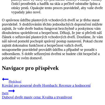
čistící prostředek a ⁤hadřík ​na skla ​a​ pečlivě ⁤odstraňte špínu a
⁣otisky prstů. ​Opakujte tento proces pravidelně, aby​ vaše‌ dveře
vypadaly jako nové.
O správnou údržbu plastových vchodových dveří se je třeba starat
⁢pravidelně. ​S dodržováním​ těchto⁢ jednoduchých doporučení můžete
⁤zajistit, že vaše dveře⁢ budou fungovat bezchybně a poskytnou vám⁤
dlouholetou spolehlivost a⁣ bezpečnost. Děkuji, že⁣ jste⁣ si⁣ přečetli⁣ náš
článek o seřizování ⁢plastových vchodových ‌dveří. Doufáme, že⁣ vám
‌náš návod pomohl pochopit správný ‌postup nastavení. Pokud chcete​
zajistit dokonalou funkčnost a bezpečnost vašich dveří,⁣
nezapomeňte pravidelně ​provádět údržbu⁣ a ‍případně se poradit⁤ s
odborníkem.​ S dobře seřízenými dveřmi‍ se budete cítit⁢ bezpečně a‍
pohodlně ve svém ​domově.​
Navigace pro příspěvek
Předchozí
Kování pro posuvné dveře Hornbach: Recenze a hodnocení
Další
Dubové dveře masiv cena: Kvalita a trvanlivost