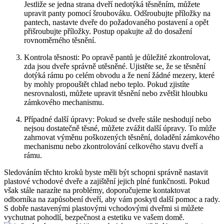
Jestliže ‍se jedna strana dveří nedotýká těsněním, můžete
upravit panty pomocí šroubováku. Odšroubujte příložky na
pantech, nastavte⁢ dveře do požadovaného ⁣postavení‍ a opět
přišroubujte příložky. Postup opakujte až do dosažení
rovnoměrného těsnění.
Kontrola těsnosti: Po opravě pantů je důležité zkontrolovat,
zda jsou dveře ⁢správně utěsněné.​ Ujistěte ⁢se,⁢ že⁢ se těsnění
dotýká ⁤rámu po​ celém obvodu a že není žádné mezery, které
by mohly propouštět chlad nebo teplo. Pokud zjistíte
nesrovnalosti,⁤ můžete upravit ⁣těsnění nebo zvětšit hloubku‌
zámkového mechanismu.
Případné‌ další‍ úpravy: Pokud se dveře stále neshodují nebo
nejsou dostatečně těsné, můžete zvážit další úpravy. ‌To může
⁢zahrnovat ‌výměnu poškozených ⁣těsnění, doladění ⁢zámkového⁤
mechanismu nebo zkontrolování celkového stavu dveří a
rámu.
Sledováním těchto kroků byste měli být ​schopni správně nastavit
plastové vchodové dveře a zajištění jejich ‌plné ⁢funkčnosti. Pokud
však stále narazíte na problémy, doporučujeme​ kontaktovat
odborníka na zapůsobení dveří, aby vám ⁤poskytl⁤ další pomoc a rady.
‍S dobře nastavenými plastovými vchodovými dveřmi si ⁤můžete
vychutnat ‌pohodlí, bezpečnost ‍a estetiku ve ⁣vašem domě.