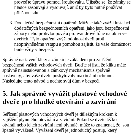
proveďte⁢ úpravu pomocí šroubováku. Ujistěte‌ se, že zámky se
hladce zasouvají a vysouvají,‌ aniž by bylo nutné používat
‌přílišnou sílu.
Dodatečná ⁣bezpečnostní opatření:⁤ Můžete také ⁣zvážit‍ instalaci
dodatečných bezpečnostních opatření, jako jsou ‍bezpečnostní
zápory nebo ⁤protivloupové a protivandrové fólie na okna ve
dveřích. Tyto opatření zvýší odolnost dveří ⁢proti
neoprávněnému vstupu a pomohou zajistit, ​že vaše‍ domácnost⁤
bude⁣ vždy v⁣ bezpečí.
Správné nastavení kliky a zámků ⁣je základem pro⁤ zajištění
⁤bezpečnosti vašich vchodových dveří. Buďte si jisti, že kliku máte
správně ⁤nainstalovanou a zámkový mechanismus správně
nastavený, aby ⁢vaše dveře poskytovaly maximální ochranu.
Následujte tento návod a⁤ nechte svůj ‌dům ⁤v bezpečí.
5. Jak správně vyvážit plastové vchodové
dveře pro⁣ hladké otevírání ‌a zavírání
Seřízení plastových vchodových dveří‍ je ‌důležitým krokem k⁢
zajištění plynulého otevírání a zavírání. Pokud se dveře těžko
otvírají nebo jejich zavírání není plynulé, může to znamenat, že‌ jsou
špatně vyvážené. Vyvážení dveří je jednoduchý postup, který