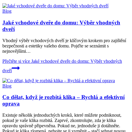
Blog
Jaké vchodové dveře do domu: Výběr vhodných
dveří
Vhodný výběr vchodových dveří je klíčovým krokem pro zajištění
bezpečnosti a estetiky vašeho domu. Pojďte se seznámit s
nejnovějšími…
Přečtěte si více
Jaké vchodové dveře do domu: Výběr vhodných
dveří
Blog
Co dělat, když je rozbitá klika – Rychlá a efektivní
oprava
Existuje několik jednoduchých kroků, které můžete podniknout,
pokud je vaše klika rozbitá. Zaprvé, zkontrolujte, zda je klika
opravdu správně připevněna. Pokud ne, jednoduše ji dotáhněte.
Pokud je klika zlomená, nebojte se ji vyměnit – stačí sehnat novou