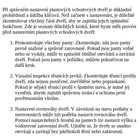
Při správném nastavení plastových​ vchodových ⁢dveří ⁤je důkladné
prohlédnutí a údržba⁢ klíčová. Než ⁢začnete ​s nastavením, je důležité
zkontrolovat ​všechny ⁣části ⁢dveří, aby⁣ se ⁣zajistila jejich optimální
funkčnost. ‌Zde⁤ je seznam​ důležitých kroků,⁣ které byste měli provést
před nastavením plastových‍ vchodových dveří:
Prokontrolujte všechny panty: Zkontrolujte, zda jsou panty
pevně utažené a správně zarovnané. Pokud jsou panty⁣ volné
nebo ⁤se ‌vydaly, může to ‍způsobit obtížné otevírání a zavírání
dveří.⁣ Pokud jsou panty v pořádku, můžete ‌pokračovat na
další⁢ krok.
Vizualní inspekce těsnicích prvků: Zkontrolujte těsnicí ⁣profily
dveří, zda nejsou poničené, znečištěné nebo popraskané.
Pokud ⁤je nějaký těsnicí profil ‍v špatném stavu,⁤ je nutné jej
vyměnit,⁣ abyste zajistili správnou izolaci ​a ochranu proti
povětrnostním vlivům.
Nastavení rovnováhy dveří: V⁣ závislosti​ na ​stavu podlahy a
‌nerovnostech ‍může být potřeba nastavit rovnováhu dveří.
Pomocí nastavitelných ‍šroubů⁣ na pantech lze nastavit výšku a
vodorovné zarovnaní dveří. Ujistěte se, že ​dveře se ⁤snadno
otevírají ​a zavírají bez jakéhokoli tření⁤ nebo zaklesnutí.