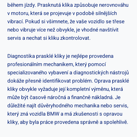
během jízdy.⁢ Prasknutá klika způsobuje nerovnováhu
v motoru, která se projevuje ⁤v ⁢podobě silnějších
vibrací.⁤ Pokud⁣ si všimnete, že vaše vozidlo⁤ se třese
nebo vibruje více než obvykle,‌ je vhodné navštívit
servis a nechat si ‌kliku ⁤zkontrolovat.
Diagnostika ⁢prasklé kliky je nejlépe provedena
profesionálním mechanikem, ‌který pomocí
specializovaného vybavení ‍a ⁢diagnostických nástrojů
⁢dokáže přesně identifikovat problém. Oprava prasklé
⁣kliky obvykle vyžaduje ​její⁣ kompletní ‍výměnu, která⁤
může⁤ být časově náročná a finančně⁢ nákladná. Je
důležité najít důvěryhodného mechanika nebo‌ servis,
který ⁢zná ⁣vozidla BMW ⁢a má zkušenosti s opravou
⁤kliky, ‍aby byla práce provedena správně a spolehlivě.