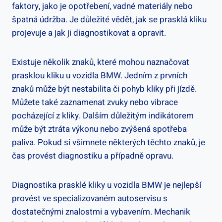
faktory, jako je opotřebení, vadné materiály nebo
špatná ⁢údržba. Je důležité vědět,‌ jak ‍se prasklá kliku
‌projevuje a jak ji diagnostikovat a opravit.
Existuje několik znaků, které mohou naznačovat
⁤prasklou kliku u vozidla‌ BMW. Jedním ‌z prvních ​
znaků ⁣může být nestabilita či pohyb kliky při jízdě.
Můžete také zaznamenat zvuky nebo vibrace
pocházející z kliky. Dalším důležitým indikátorem
může být ztráta‌ výkonu‍ nebo ​zvýšená spotřeba
paliva.⁣ Pokud si všimnete ⁢některých těchto​ znaků, je
⁢čas provést diagnostiku a‌ případně⁤ opravu.
Diagnostika prasklé ‌kliky ⁣u vozidla BMW je nejlepší
provést ve⁣ specializovaném autoservisu s ​
dostatečnými ​znalostmi a vybavením. Mechanik