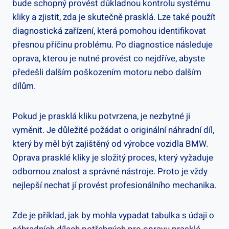
bude schopný provést důkladnou kontrolu systému ​
kliky a zjistit, zda je skutečně prasklá. Lze také použít
diagnostická zařízení, která pomohou identifikovat
‌přesnou příčinu ​problému. ⁤Po diagnostice následuje
oprava, kterou je nutné provést co nejdříve,⁤ abyste
předešli dalším poškozením‍ motoru nebo dalším
‌dílům.
Pokud je prasklá kliku potvrzena, je ⁤nezbytné ​ji​
vyměnit. Je důležité ‌požádat o originální náhradní díl,
který ​by měl být zajištěný od ⁢výrobce vozidla BMW.
‍Oprava⁢ prasklé‌ kliky je složitý proces, který ​vyžaduje
odbornou znalost a správné nástroje. Proto‌ je vždy
nejlepší nechat ‌jí provést profesionálního ​mechanika.
Zde je příklad, jak ⁣by mohla vypadat⁤ tabulka s ⁣údaji​ o