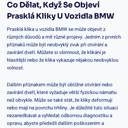
Co⁢ Dělat, Když Se Objeví
Prasklá Kliky U Vozidla BMW
Prasklá⁤ klika u vozidla‌ BMW se může objevit z
různých ⁢důvodů a ​mít⁤ různé projevy. Jedním z prvních
příznaků může být ‍neobvyklý zvuk při otvírání a
zavírání ‍dveří. Můžete si všimnout, že klikání je
hlasitější nebo že klika vykazuje nějakou neobvyklou
volnost.
Dalším příznakem ⁤může ​být obtížné otvírání ​nebo
zavírání dveří, které vyžaduje⁢ větší ‍fyzickou námahu
než obvykle.⁢ Může⁢ se také stát, ⁤že kliky deformují
⁢nebo ⁢mají na povrchu trhliny. ⁤Je důležité ​tuto ⁤situaci
nezanedbávat a vyhledat odbornou diagnostiku⁤ a
opravu, abyste​ předešli dalším ⁢poškozením a