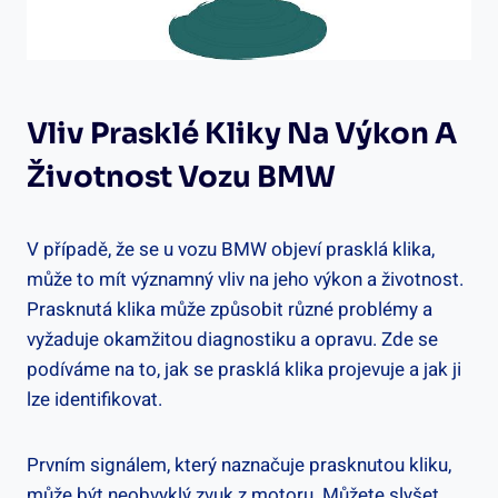
Vliv Prasklé Kliky⁣ Na Výkon⁢ A
‌životnost Vozu BMW
V případě, že se ⁣u⁤ vozu BMW objeví prasklá ‌klika,
může ⁤to mít významný‌ vliv⁢ na jeho ‍výkon a životnost.
Prasknutá klika může způsobit různé problémy a
vyžaduje‍ okamžitou diagnostiku a opravu. Zde se
⁤podíváme na⁣ to, jak​ se prasklá klika ⁣projevuje⁤ a jak ji
lze identifikovat.
Prvním signálem, který naznačuje prasknutou kliku,
může být neobvyklý ‍zvuk‍ z motoru. Můžete ​slyšet