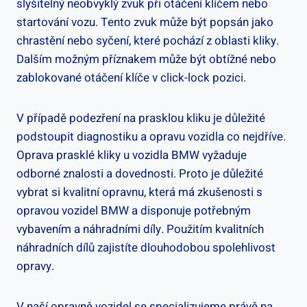
⁣slyšitelný neobvyklý zvuk při otáčení klíčem nebo
⁣startování ​vozu. Tento zvuk může být⁤ popsán jako
chrastění nebo syčení, ‍které pochází z⁢ oblasti ​kliky.
⁤Dalším možným příznakem může být⁣ obtížné nebo
zablokované otáčení klíče ⁤v ⁢click-lock ⁤pozici.
V případě‌ podezření na ⁤prasklou kliku je důležité
podstoupit diagnostiku ⁣a opravu ​vozidla co nejdříve.
Oprava ⁣prasklé ⁤kliky⁣ u vozidla ⁢BMW vyžaduje
odborné znalosti a dovednosti. Proto ⁣je důležité
vybrat si‍ kvalitní opravnu, která má zkušenosti s
opravou vozidel ‌BMW a⁢ disponuje⁣ potřebným‍
vybavením a náhradními díly. Použitím kvalitních
náhradních dílů zajistíte dlouhodobou spolehlivost
opravy.
V naší opravně vozidel​ se‍ specializujeme právě na