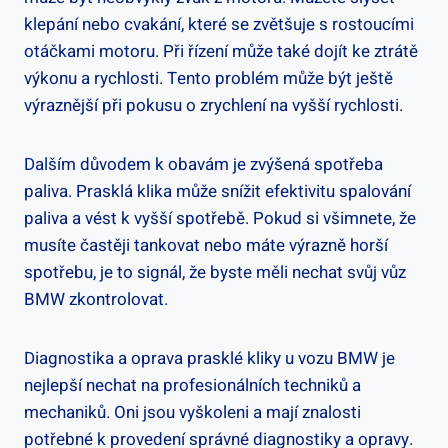
klepání nebo cvakání, ‍které​ se‍ zvětšuje⁣ s rostoucími
otáčkami motoru.‍ Při řízení‍ může také dojít ‍ke ztrátě
výkonu a‍ rychlosti. Tento problém může‍ být⁣ ještě
výraznější při pokusu o ‍zrychlení ‌na vyšší rychlosti.
Dalším důvodem k obavám je zvýšená ‍spotřeba
paliva. Prasklá klika může snížit efektivitu‍ spalování
paliva a vést k vyšší spotřebě. Pokud si všimnete, že
musíte častěji tankovat nebo máte výrazně horší
spotřebu, je to signál, že ​byste měli ‌nechat​ svůj‌ vůz
BMW⁣ zkontrolovat.
Diagnostika a oprava prasklé kliky​ u vozu BMW⁢ je
nejlepší⁣ nechat‌ na ⁣profesionálních techniků a
mechaniků. Oni ​jsou‍ vyškoleni‌ a ⁣mají znalosti
potřebné ‍k provedení správné⁣ diagnostiky a opravy.