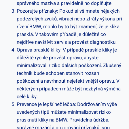
správného ​maziva a pravidelně ho doplňujte.
Pozorujte příznaky: Pokud si všimnete nějakých
podezřelých zvuků, vibrací ​nebo ztráty⁣ výkonu při
řízení BMW, mohlo⁢ by to být znamení, že je‍ klika
prasklá. V takovém případě​ je důležité co
nejdříve navštívit servis a provést ⁢diagnostiku.
Oprava prasklé kliky: ⁤V ‌případě prasklé kliky je
důležité ⁣rychle provést ⁣opravu, abyste
⁣minimalizovali riziko dalších⁤ poškození. Zkušený​
technik bude schopen‍ stanovit‍ rozsah
poškození a navrhnout nejefektivnější opravu. V
některých případech může být ‌nezbytná výměna
celé kliky.
Prevence​ je lepší než ⁣léčba: Dodržováním výše
uvedených tipů můžete minimalizovat riziko
‌prasknutí ‌kliky na​ BMW. Pravidelná údržba,
správné⁣ mazání⁢ a ​pozorování příznaků jsou