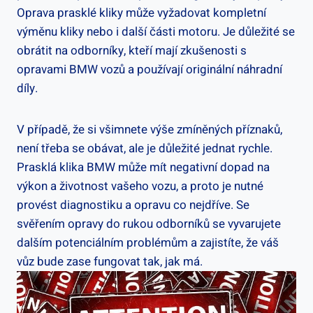
Oprava⁤ prasklé kliky ⁢může‌ vyžadovat kompletní
výměnu ⁤kliky nebo i další části motoru. Je důležité se
obrátit na odborníky,​ kteří ⁣mají zkušenosti s
opravami BMW vozů⁣ a používají originální‍ náhradní
díly.
V‌ případě, že ⁤si všimnete ⁤výše​ zmíněných příznaků,​
není třeba se obávat, ale je‌ důležité jednat rychle.
Prasklá ⁢klika BMW může​ mít negativní dopad na ​
výkon a​ životnost vašeho⁤ vozu, a proto je ⁣nutné
provést⁢ diagnostiku a opravu co nejdříve. Se
svěřením ⁣opravy do rukou odborníků se vyvarujete
dalším potenciálním⁢ problémům⁤ a zajistíte, že váš
vůz bude⁤ zase fungovat tak, jak⁢ má.