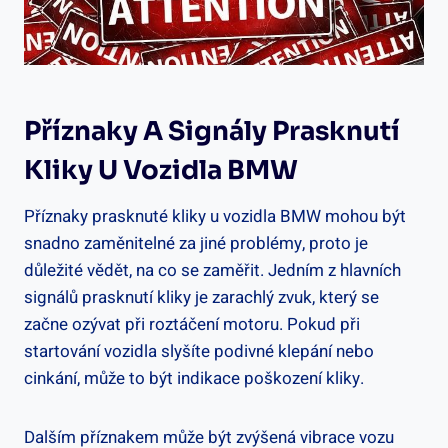
Příznaky A Signály Prasknutí⁣
Kliky U ‌vozidla⁢ BMW
Příznaky​ prasknuté kliky⁣ u vozidla BMW ‌mohou⁢ být
snadno ​zaměnitelné ​za jiné problémy, proto je
‌důležité​ vědět, na​ co se​ zaměřit. Jedním z hlavních
signálů prasknutí kliky je zarachlý zvuk, který se
začne⁤ ozývat při roztáčení motoru. ⁤Pokud při
startování vozidla ⁣slyšíte podivné‍ klepání ‌nebo
cinkání, může to být indikace poškození kliky.
Dalším ​příznakem může být zvýšená vibrace vozu‍