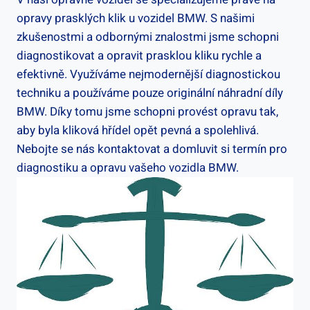
opravy prasklých klik u vozidel BMW. S ⁤našimi
zkušenostmi a⁣ odbornými znalostmi jsme⁤ schopni
diagnostikovat a opravit prasklou kliku ​rychle a
efektivně. Využíváme nejmodernější diagnostickou
techniku a⁤ používáme pouze originální ​náhradní díly‌
BMW. Díky ⁣tomu‌ jsme schopni provést opravu tak,​
aby byla kliková ⁣hřídel opět ​pevná a ‌spolehlivá.
Nebojte se nás kontaktovat a domluvit si termín pro
diagnostiku a opravu vašeho vozidla BMW.