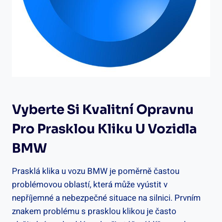
Vyberte⁤ Si Kvalitní Opravnu
Pro Prasklou Kliku U‌ Vozidla
BMW
Prasklá klika u vozu‍ BMW je⁢ poměrně častou
problémovou oblastí, ⁢která⁢ může‍ vyústit v
⁣nepříjemné ⁢a⁤ nebezpečné situace na silnici. ‍Prvním
znakem ⁣problému s prasklou‍ klikou je často