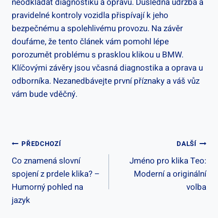
neodkládat diagnostiku a opravu. Důsledná údržba⁢ a⁣
pravidelné kontroly vozidla přispívají k jeho
bezpečnému a spolehlivému provozu. Na závěr
doufáme, že ​tento článek⁣ vám ‍pomohl lépe‌
porozumět problému s prasklou ‌klikou u BMW.
Klíčovými závěry⁢ jsou ‌včasná​ diagnostika a⁢ oprava​ u‌
odborníka. ‌Nezanedbávejte první ⁣příznaky a váš vůz
‌vám ⁢bude vděčný.
Navigace
PŘEDCHOZÍ
DALŠÍ
Co znamená slovní
Jméno pro klika Teo:
Pro
spojení z prdele klika? –
Moderní a originální
Příspěvek
Humorný pohled na
volba
jazyk