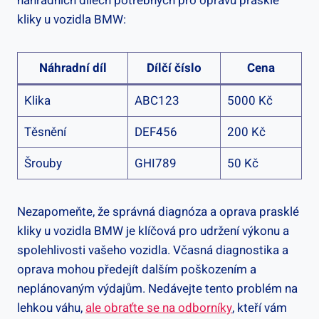
‌náhradních​ dílech ⁢potřebných pro ‍opravu prasklé
kliky u⁤ vozidla BMW:
Náhradní díl
Dílčí číslo
Cena
Klika
ABC123
5000 Kč
Těsnění
DEF456
200 Kč
Šrouby
GHI789
50 Kč
Nezapomeňte,‍ že správná‌ diagnóza⁣ a​ oprava prasklé
kliky u vozidla BMW je klíčová pro udržení výkonu a
spolehlivosti ‌vašeho vozidla. Včasná diagnostika ​a
‌oprava ⁣mohou předejít ‌dalším poškozením a
neplánovaným výdajům. Nedávejte ⁢tento‍ problém na‍
lehkou⁢ váhu,
ale obraťte se na​ odborníky
, kteří vám‌