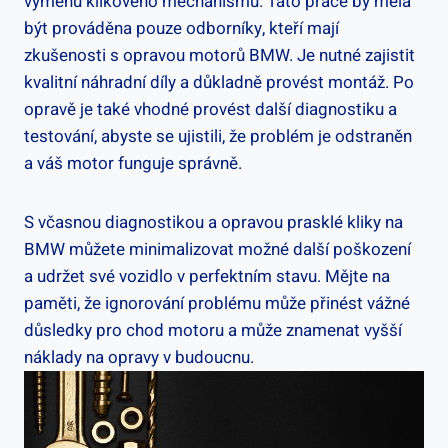
výměnu klikového⁤ mechanismu. Tato práce⁢ by⁢ měla⁣
být ⁤prováděna ⁢pouze odborníky, kteří mají
zkušenosti ⁣s opravou motorů BMW. ⁢Je nutné ‍zajistit⁤
kvalitní náhradní díly a důkladně provést ⁤montáž. Po⁤
opravě je ​také vhodné ​provést ‌další diagnostiku a
testování, ‌abyste ⁣se‌ ujistili, že problém⁣ je odstraněn
a váš ⁣motor funguje ⁢správně.
S včasnou diagnostikou a opravou prasklé kliky ⁢na
‍BMW můžete ​minimalizovat možné další poškození
a udržet své vozidlo⁢ v perfektním stavu. Mějte na⁢
paměti, ‍že​ ignorování problému může přinést vážné
důsledky⁣ pro‌ chod‍ motoru a ⁣může znamenat ‌vyšší
náklady na opravy‌ v budoucnu.