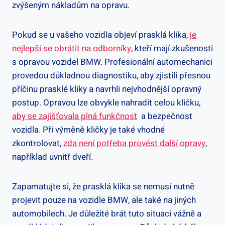
zvýšeným nákladům na opravu.
Pokud ​se u vašeho vozidla objeví prasklá ⁣klika,
je
nejlepší se obrátit ⁢na odborníky
, ‌kteří mají ⁢zkušenosti
s opravou vozidel BMW. ⁣Profesionální automechanici
provedou důkladnou​ diagnostiku, aby zjistili přesnou
příčinu prasklé kliky a navrhli nejvhodnější ⁢opravný
postup.⁤ Opravou lze obvykle nahradit celou ‍kličku,⁣
aby se zajišťovala plná funkčnost
‍ a⁤ bezpečnost
vozidla. ⁣Při výměně‍ kličky je⁤ také vhodné
‌zkontrolovat,
zda‍ není potřeba provést další ⁢opravy
,
⁣například⁣ uvnitř dveří.
Zapamatujte si, že prasklá ⁤klika se nemusí ⁣nutně
projevit ‌pouze na vozidle BMW, ⁣ale také na jiných
automobilech. ‍Je důležité​ brát‍ tuto situaci vážně ‍a