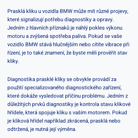
Prasklá kliku u vozidla ⁤BMW může mít různé projevy,
které signalizují potřebu diagnostiky a ‍opravy.​
Jedním z⁣ hlavních příznaků je⁢ náhlý ‍pokles výkonu
motoru ⁢a zvýšená spotřeba paliva. Pokud se vaše
vozidlo BMW stává hlučnějším nebo⁤ cítíte vibrace⁤ při
‍řízení, je to ‍také ‌znamení, že byste měli prověřit ‌stav
kliky.
Diagnostika prasklé kliky se obvykle⁤ provádí za
⁢použití specializovaného​ diagnostického zařízení,
které ‍dokáže vysledovat ‍příčinu ‍problému.‍ Jedním z
důležitých prvků ⁣diagnostiky je kontrola stavu ​klikové
hřídele,‍ která spojuje kliku s vaším⁤ motorem. Pokud
⁣je ‍kliková hřídel například zkrácená,⁤ prasklá nebo
odtržená, je⁣ nutná⁤ její ‍výměna.