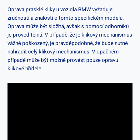
Oprava prasklé kliky u⁤ vozidla BMW vyžaduje
zručnosti ⁣a⁢ znalosti⁢ o tomto specifickém modelu.
Oprava může‍ být složitá, avšak s ⁤pomocí odborníků
je proveditelná. V ‌případě,‍ že ⁤je klikový mechanismus
vážně poškozený, ⁢je ⁤pravděpodobné, že bude nutné
nahradit celý klikový mechanismus. V opačném
případě může být možné provést pouze opravu
klikové ⁢hřídele.