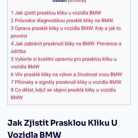
Obsah
[
schovat
]
1
Jak zjistit ⁣prasklou kliku u vozidla BMW
2
Průvodce diagnostikou⁣ prasklé kliky na BMW
3
Oprava prasklé kliky u vozidla BMW: Kdy ​a jak to
provést
4
Jak ‍zabránit prasknutí kliky na BMW: Prevence a⁤
údržba
5
Vyberte⁤ si kvalitní opravnu pro prasklou kliku u‌
vozidla BMW
6
Vliv prasklé kliky⁣ na výkon⁢ a ‌životnost vozu BMW
7
Příznaky a signály prasknutí⁣ kliky u ‌vozidla⁢ BMW
8
Co⁢ dělat, když se objeví prasklá kliky u vozidla
BMW
Jak Zjistit ⁣prasklou Kliku U
Vozidla BMW