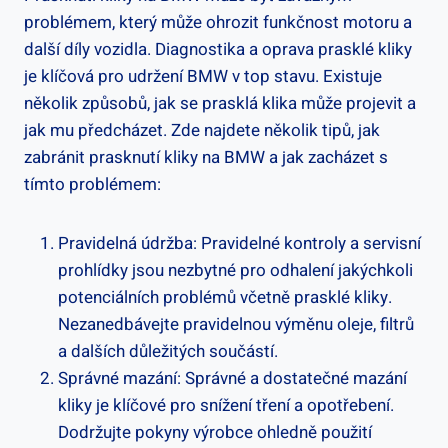
‍problémem, ⁣který⁤ může ohrozit⁤ funkčnost motoru a⁤
další‍ díly​ vozidla. Diagnostika a ​oprava ⁤prasklé kliky ​
je klíčová pro udržení BMW v top stavu. Existuje‍
několik způsobů, ⁤jak ‍se prasklá⁢ klika může‍ projevit a
jak‍ mu předcházet. Zde⁣ najdete několik tipů, ⁤jak
zabránit⁣ prasknutí kliky na ⁢BMW a⁤ jak‌ zacházet s
tímto problémem:
Pravidelná ‍údržba: Pravidelné kontroly ‍a ‌servisní‍
prohlídky jsou ‍nezbytné pro odhalení ⁣jakýchkoli
potenciálních⁢ problémů⁤ včetně ⁤prasklé ⁣kliky.⁢
Nezanedbávejte ⁢pravidelnou výměnu⁤ oleje, ‍filtrů
⁣a ‌dalších​ důležitých součástí.
Správné mazání:‍ Správné a ⁤dostatečné mazání
kliky​ je‍ klíčové ​pro snížení tření​ a opotřebení.
Dodržujte pokyny výrobce ohledně‌ použití