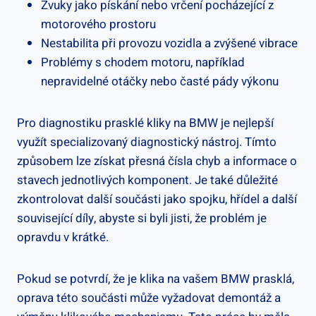
Zvuky jako pískání ⁣nebo ​vrčení pocházející ​z
motorového‌ prostoru
Nestabilita⁤ při provozu vozidla a zvýšené vibrace
Problémy s chodem motoru,⁤ například
⁣nepravidelné otáčky nebo⁢ časté pády výkonu
Pro diagnostiku prasklé kliky na⁢ BMW je nejlepší
využít specializovaný diagnostický nástroj. Tímto
‌způsobem lze⁤ získat přesná čísla chyb a‍ informace o
stavech jednotlivých komponent. ​Je také důležité
zkontrolovat ‍další součásti jako spojku, hřídel a další
související díly, abyste si​ byli jisti, že problém je
opravdu‌ v⁣ krátké.
Pokud ⁣se potvrdí, že je klika na vašem ‌BMW prasklá,
‌oprava této součásti může vyžadovat ‍demontáž a⁤