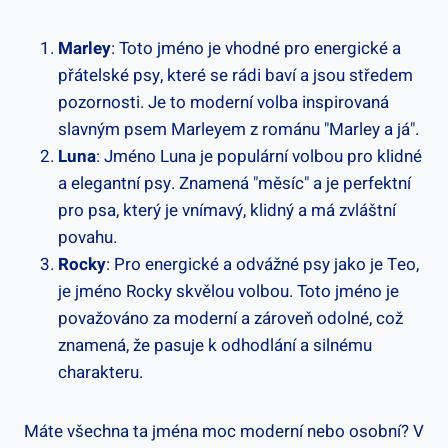
Marley
: Toto jméno je vhodné pro energické‍ a
přátelské psy, které ⁣se rádi baví a jsou středem
pozornosti. Je to moderní volba inspirovaná
slavným psem Marleyem ‌z románu "Marley a⁢ já".
Luna
: Jméno Luna je populární⁢ volbou pro klidné
a elegantní psy. Znamená "měsíc" a je perfektní
pro psa,​ který⁤ je vnímavý, klidný​ a má zvláštní
povahu.
Rocky
: Pro energické a odvážné psy jako je Teo,
je jméno Rocky skvělou volbou. Toto jméno je
považováno ⁣za moderní a zároveň odolné, což
znamená, že pasuje k​ odhodlání a silnému
charakteru.
Máte všechna ta jména moc moderní ⁤nebo osobní? V