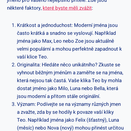
jméno pro vašeho nejlepšího přítele. Zde jsou
některé faktory,
které ⁤byste měli zvážit
:
Krátkost a jednoduchost: Moderní jména jsou
často‍ krátká a snadno se vyslovují. Například
jména jako Max, Leo nebo⁢ Zoe jsou aktuálně
velmi populární a ‍mohou perfektně zapadnout k
vaší klice Teo.
Originalita: Hledáte něco unikátního? Zkuste se
vyhnout⁤ běžným jménům a zaměřte se na jména,
která nejsou tak častá. Vaše klika Teo by mohla
dostat jméno jako Milo, ​Luna nebo Bella, která
⁤jsou moderní a‌ přitom stále originální.
Význam: Podívejte se⁤ na ‌významy různých jmen
a zvažte, zda by se ⁢hodily k‌ povaze vaší kliky
Teo. Například jména jako Felix (šťastný), Luna⁢
(měsíc)‌ nebo Nova (nový) mohou přinést určitou