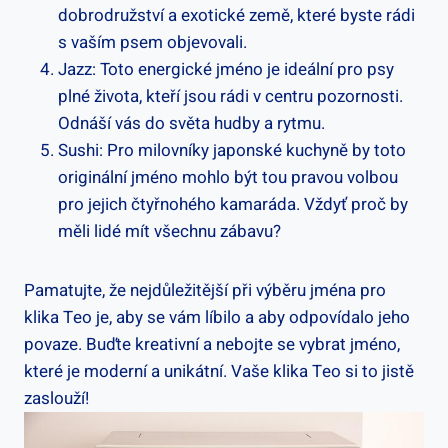
dobrodružství a exotické země, ‌které byste rádi
s vaším psem objevovali.
Jazz: Toto energické jméno je ideální pro psy
plné života, kteří jsou rádi v centru pozornosti.
Odnáší vás do světa hudby a rytmu.
Sushi: Pro milovníky japonské kuchyně by toto
originální jméno mohlo být tou‌ pravou volbou
pro jejich čtyřnohého kamaráda. Vždyť proč by
měli lidé mít všechnu zábavu?
Pamatujte, že ⁣nejdůležitější‍ při výběru jména pro
klika Teo je, aby se vám líbilo a aby ⁢odpovídalo ⁢jeho
povaze.⁢ Buďte kreativní a nebojte se vybrat⁣ jméno,
které je moderní ⁢a unikátní. Vaše​ klika ⁢Teo si to jistě
zaslouží!