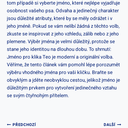
tom případě si vyberte jméno, které nejlépe ‍vyjadřuje⁤
osobnost vašeho psa. Odvaha a jedinečný charakter
jsou důležité atributy, které by se měly odrážet i v
jeho jméně. Pokud se vám⁣ nelíbí žádná z těchto ⁢volb,
zkuste se inspirovat z jeho vzhledu, zálib nebo z jeho ​
plemene. Výběr jména je velmi⁤ důležitý, protože se
⁤stane jeho identitou na dlouhou ⁤dobu. ​To shrnutí:
Jméno⁢ pro klika Teo je ‍moderní a ⁢originální volba.⁤
Věříme, že tento článek vám pomohl‍ lépe ⁤porozumět
výběru vhodného jména pro vaši kličku. ‌Braňte se
obvyklým a jděte neobvyklou cestou, jelikož ​jméno je
důležitým prvkem pro vytvoření jedinečného ⁣vztahu
se ⁣svým čtyřnohým přítelem.
Navigace
PŘEDCHOZÍ
DALŠÍ