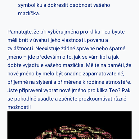
symboliku⁢ a dokreslit osobnost vašeho
mazlíčka.
Pamatujte, že při výběru jména pro klika Teo byste
měli brát v úvahu i⁢ jeho vlastnosti, ⁤povahu ‍a
zvláštnosti. Neexistuje žádné správné nebo špatné
jméno – jde⁤ především o to, jak se vám líbí‌ a jak
dobře vyjadřuje vašeho mazlíčka. Mějte na paměti,​ že
nové jméno by mělo být snadno zapamatovatelné,
příjemné na slyšení a ‍přiměřené k rodinné atmosféře.
Jste připraveni vybrat nové ⁢jméno pro klika Teo? ‌Pak
se pohodlně usaďte a začněte ⁣prozkoumávat různé
možnosti!