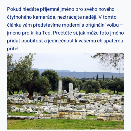
Pokud hledáte příjemné​ jméno pro svého nového⁤
čtyřnohého kamaráda, neztrácejte naději. V tomto
článku vám představíme moderní a‍ originální⁣ volbu⁤ –
jméno pro​ klika Teo.⁢ Přečtěte si, jak může toto jméno
přidat ‌osobitost a⁤ jedinečnost k vašemu ⁣chlupatému
příteli.