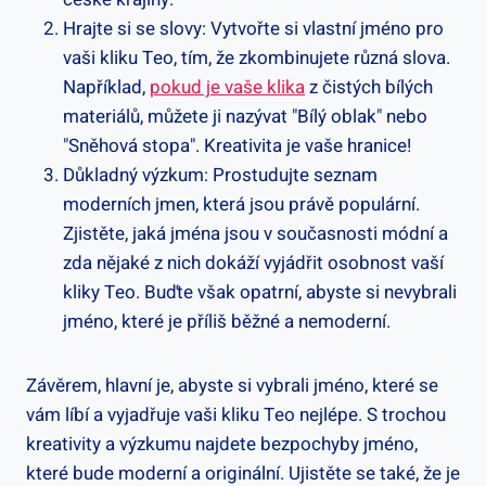
Hrajte si⁤ se slovy: Vytvořte si vlastní jméno pro
vaši kliku Teo, tím, že‍ zkombinujete⁢ různá slova.
Například,
pokud je vaše klika
z čistých bílých
materiálů, ‍můžete ji nazývat "Bílý oblak" nebo
"Sněhová stopa". Kreativita je vaše hranice!
Důkladný výzkum: Prostudujte‍ seznam
moderních jmen, která jsou​ právě populární.
Zjistěte, jaká‌ jména jsou v současnosti módní a​
zda nějaké z​ nich dokáží vyjádřit osobnost vaší
kliky Teo. Buďte však opatrní, abyste si nevybrali
jméno, které je příliš běžné a nemoderní.
Závěrem, ⁣hlavní je,⁤ abyste si vybrali jméno, které se
vám líbí a vyjadřuje vaši ‌kliku‍ Teo nejlépe. S trochou
kreativity a výzkumu najdete bezpochyby jméno,
které bude moderní a originální. Ujistěte se také, že je