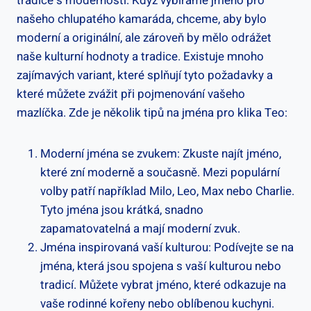
tradice s ⁣moderností. Když vybíráme‍ jméno ⁤pro
našeho ‌chlupatého⁤ kamaráda, chceme, aby⁢ bylo
moderní a originální, ale zároveň ‍by mělo‌ odrážet
naše kulturní hodnoty a​ tradice. Existuje mnoho
zajímavých variant, které splňují tyto požadavky a‍
které můžete zvážit při pojmenování vašeho
mazlíčka. Zde je několik tipů na jména pro klika Teo:
Moderní jména se zvukem:⁢ Zkuste najít jméno,
které ‌zní moderně a současně. Mezi populární
volby⁤ patří například Milo, Leo, Max nebo Charlie.
‌Tyto​ jména jsou​ krátká, snadno
⁣zapamatovatelná a mají ​moderní zvuk.
Jména inspirovaná vaší kulturou: Podívejte se na
⁣jména, která jsou ⁣spojena s vaší​ kulturou nebo
tradicí. Můžete vybrat⁢ jméno, které odkazuje na
vaše rodinné kořeny nebo oblíbenou kuchyni.