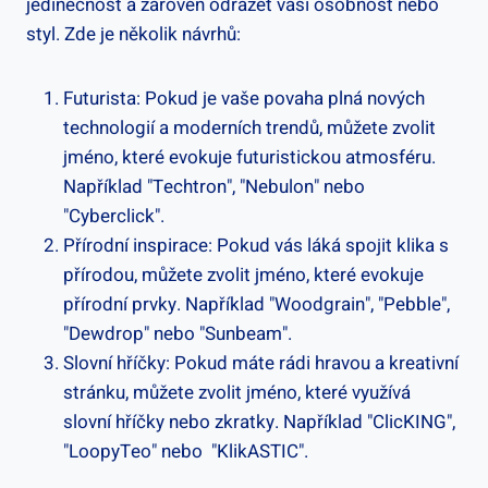
jedinečnost ⁣a zároveň odrážet vaši osobnost nebo
styl. Zde je několik‌ návrhů:
Futurista: Pokud je vaše⁢ povaha plná nových
technologií a moderních trendů, můžete zvolit
jméno, které evokuje‍ futuristickou atmosféru.⁢
Například "Techtron", "Nebulon" nebo
"Cyberclick".
Přírodní inspirace: Pokud​ vás láká⁢ spojit klika s
přírodou, můžete zvolit jméno, ⁤které evokuje ​
přírodní prvky. Například "Woodgrain", "Pebble",
"Dewdrop" nebo "Sunbeam".
Slovní hříčky: Pokud máte⁢ rádi ‌hravou a kreativní
‍stránku, můžete zvolit jméno, které využívá
slovní hříčky nebo zkratky. Například "ClicKING",
"LoopyTeo" nebo ⁤ "KlikASTIC".