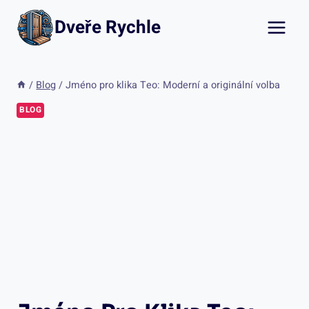
Přeskočit
Dveře Rychle
na
obsah
/
Blog
/
Jméno pro klika Teo: Moderní a originální volba
BLOG