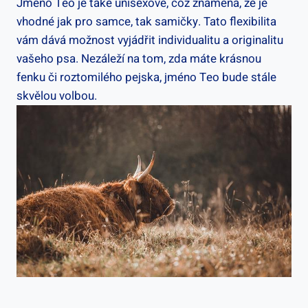
Jméno Teo ⁣je také unisexové, což znamená, že je
vhodné ‍jak pro samce, tak samičky. Tato flexibilita
vám dává možnost vyjádřit individualitu a‍ originalitu
vašeho psa. Nezáleží na tom, zda máte krásnou
fenku či⁢ roztomilého pejska, jméno Teo bude ⁢stále
skvělou volbou.