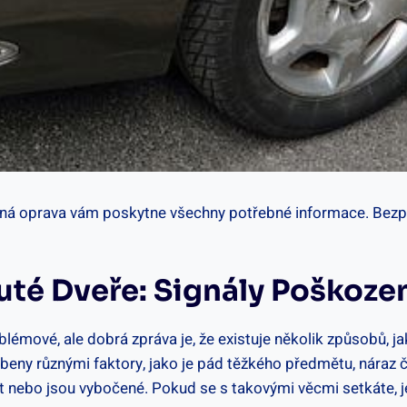
adná oprava vám poskytne všechny potřebné informace. Bezpe
té Dveře: Signály Poškoze
émové, ale dobrá zpráva je, že existuje několik způsobů, ja
sobeny různými faktory, jako je pád těžkého předmětu, náraz
řít nebo jsou vybočené. Pokud se s takovými věcmi setkáte, 