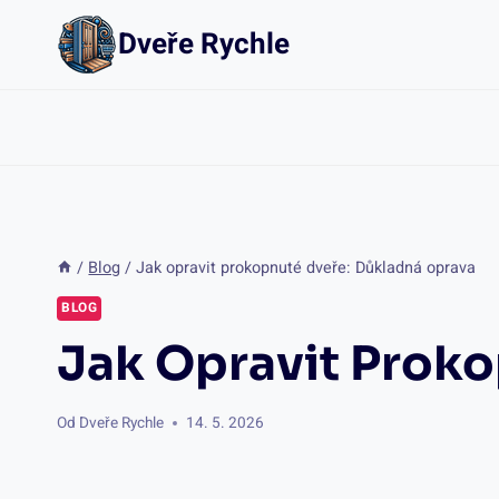
Přeskočit
Dveře Rychle
na
obsah
/
Blog
/
Jak opravit prokopnuté dveře: Důkladná oprava
BLOG
Jak Opravit Prok
Od
Dveře Rychle
14. 5. 2026