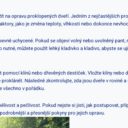
t na opravu proklopených dveří. Jedním z nejčastějších probl
ktory, jako je změna teploty, vlhkosti nebo dokonce nevhod
 pevně uchycené. Pokud se objeví volný nebo uvolněný pant, 
nutné, můžete použít lehký kladivko a kladivo, abyste se uji
t pomocí klínů nebo dřevěných destiček. Vložte klíny nebo de
proklánět. Následně zkontrolujte, zda jsou dveře v rovině a 
de všechno v pořádku.
livost a pečlivost. Pokud nejste si jisti, jak postupovat, p
podrobnější a přesnější pokyny pro jejich opravu.