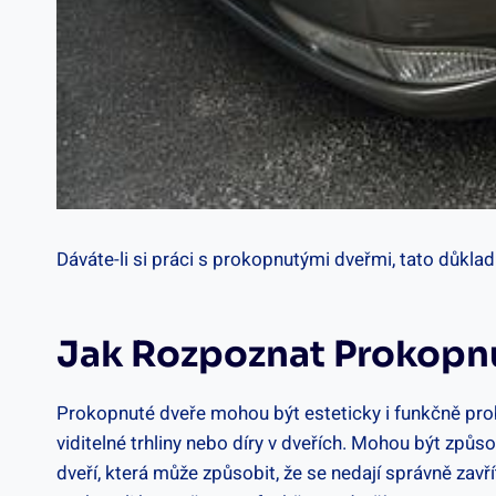
Dáváte-li si práci s prokopnutými dveřmi, tato důkl
Jak Rozpoznat Prokopnu
Prokopnuté dveře mohou být esteticky i funkčně probl
viditelné trhliny nebo díry v dveřích. Mohou být způ
dveří, která může způsobit, že se nedají správně zav