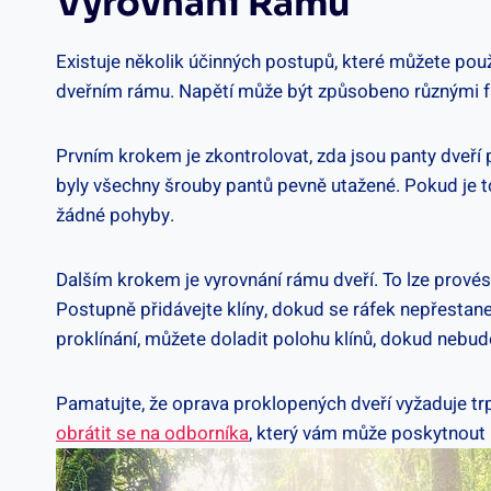
Vyrovnání Rámu
Existuje několik účinných postupů, které můžete použí
dveřním rámu. Napětí může být způsobeno různými fa
Prvním krokem je zkontrolovat, zda jsou panty dveří
byly všechny šrouby pantů pevně utažené. Pokud je to 
žádné pohyby.
Dalším krokem je vyrovnání rámu dveří. To lze provés
Postupně přidávejte klíny, dokud se ráfek nepřestane 
proklínání, můžete doladit polohu klínů, dokud nebu
Pamatujte, že oprava proklopených dveří vyžaduje trpě
obrátit se na odborníka
, který vám může poskytnout 