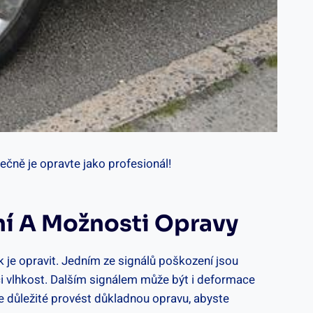
čně je opravte jako profesionál!
ní A Možnosti Opravy
k je opravit. Jedním ze signálů poškození jsou
 či vlhkost. Dalším signálem může být i deformace
je důležité provést důkladnou opravu, abyste