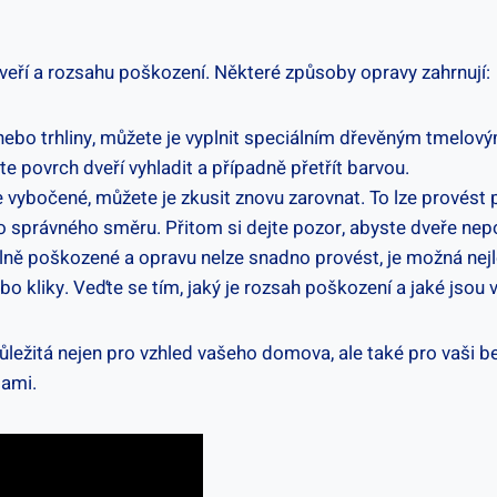
dveří a rozsahu poškození. Některé způsoby opravy zahrnují:
 nebo trhliny, můžete je vyplnit speciálním dřevěným tmelový
e povrch dveří vyhladit a případně přetřít barvou.
vybočené, můžete je zkusit znovu zarovnat. To lze provést 
do správného směru. Přitom si dejte pozor, abyste dveře nepo
lně poškozené a opravu nelze snadno provést, je možná nej
o kliky. Veďte se tím, jaký je rozsah poškození a jaké jsou 
důležitá nejen pro vzhled vašeho domova, ale také pro vaši b
sami.