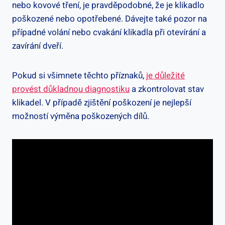
nebo ⁤kovové tření, je pravděpodobné, že je klikadlo
poškozené⁤ nebo ⁢opotřebené. Dávejte⁤ také pozor na
případné volání nebo cvakání klikadla při otevírání a
zavírání dveří.
Pokud si⁣ všimnete těchto příznaků,⁢
je důležité
provést důkladnou diagnostiku
a zkontrolovat stav
klikadel. V případě zjištění poškození ⁢je nejlepší
možností výměna poškozených dílů.