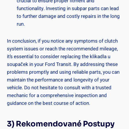
crucial to ensure proper fitment and‍
functionality. Investing in subpar parts can lead
to further ​damage and costly repairs in the long
run.
In conclusion, if you notice⁢ any symptoms of clutch
system‌ issues or reach the recommended mileage,
it’s essential to consider ⁢replacing the ⁢klikadla u
⁣soupaček in​ your Ford Transit. By ⁤addressing ⁣these
problems promptly and using reliable parts, you can
maintain the ‍performance and⁤ longevity​ of your
vehicle. Do not hesitate ⁢to⁣ consult with a​ trusted
mechanic for a ​comprehensive inspection and
guidance on the best course‍ of action.
3) Rekomendované Postupy