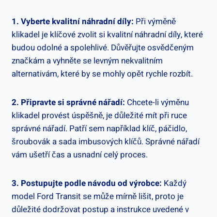
1. Vyberte kvalitní ⁢náhradní díly:
Při výměně
klikadel je klíčové zvolit si kvalitní‍ náhradní díly, které
budou ‍odolné a spolehlivé. Důvěřujte ‍osvědčeným⁣
značkám a vyhněte se levným nekvalitním
alternativám, které ⁣by se mohly opět rychle rozbít.
2.‍ Připravte si správné nářadí:
Chcete-li výměnu
klikadel provést úspěšně, je ⁤důležité mít při⁤ ruce
⁣správné nářadí. Patří‌ sem například klíč, páčidlo,
šroubovák a sada imbusových klíčů. ​Správné​ nářadí
vám ⁢ušetří čas ⁤a⁣ usnadní ⁢celý proces.
3. Postupujte podle​ návodu od výrobce:
Každý
model ⁢Ford ‌Transit se může mírně lišit, proto je
‍důležité dodržovat postup a⁤ instrukce uvedené v