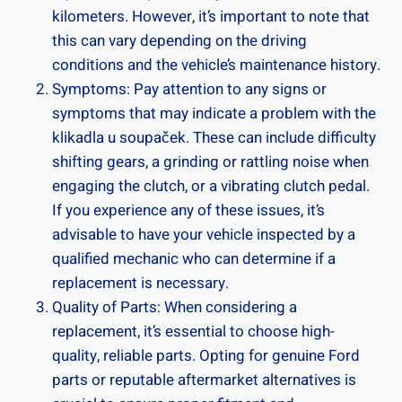
kilometers. However, it’s ⁤important to⁢ note that
this can vary depending on the ​driving
conditions and the vehicle’s maintenance history.
Symptoms: Pay‌ attention to any ⁢signs or⁢
symptoms that may indicate a problem ⁣with the
klikadla u soupaček. These⁤ can include difficulty
shifting gears,​ a grinding or rattling noise when
engaging the clutch, or a ‍vibrating clutch pedal.
If you experience ​any of these issues, it’s
advisable ​to have your vehicle inspected by a
qualified⁤ mechanic who can determine if a
replacement​ is necessary.
Quality ⁣of‌ Parts: When⁤ considering ⁢a
replacement, it’s essential to​ choose high-
quality, reliable parts. Opting for genuine Ford
parts or reputable aftermarket alternatives is