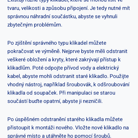
tvaru, velikosti a způsobu připojení. Je tedy nutné mít
správnou náhradní součástku, abyste‍ se vyhnuli
zbytečným problémům.
Po zjištění správného typu klikadel můžete
pokračovat ve výměně. Nejprve byste měli odstranit
veškeré obložení⁤ a kryty,‍ které zakrývají přístup k
klikadlům. Poté odpojte přívod vody‍ a elektrický
kabel, ‌abyste​ mohli odstranit staré klikadlo. Použijte
vhodný nástroj, například šroubovák, k odšroubování
klikadla od soupaček. Při manipulaci ​se starou
součástí buďte opatrní, abyste ​ji nezničili.
Po úspěšném odstranění starého klikadla můžete
přistoupit k montáži nového. Vložte nové klikadlo na
správné místo a utáhněte ho pomocí šroubů.