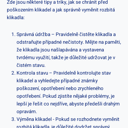
Zde jsou některé tipy ‌a triky,⁣ jak se chránit před
poškozením klikadel‌ a jak správně ⁣vyměnit rozbitá
klikadla:
Správná⁤ údržba‌ – Pravidelně čistěte klikadla a
odstraňujte případné nečistoty. Mějte na ‌paměti,
že klikadla jsou​ našlapávána⁢ a ⁤vystavena‌
tvrdému využití, takže je důležité udržovat je v​
čistém stavu.
Kontrola stavu – Pravidelně kontrolujte stav
klikadel a vyhledejte případné známky
poškození,⁤ opotřebení nebo zrychleného
‍opotřebení.⁤ Pokud ​zjistíte nějaké problémy, ‍je
lepší je řešit co nejdříve, abyste předešli drahým
opravám.
Výměna ​klikadel ⁤-⁣ Pokud se rozhodnete⁢ vyměnit
rozbitá klikadla, je důležité dodržet správný