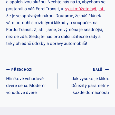
a ​spolehlivou ⁣službu. Nechte nás na to,‌ abychom se
postarali o váš Ford Transit, a ⁢
vy ​si můžete být⁤ jisti
,
že je‍ ve ‌správných rukou. ⁤Doufáme, že náš⁤ článek
vám pomohl s rozbitými ⁣klikadly u ⁤soupaček na
Fordu Transit. Zjistili jsme, že výměna‍ je snadnější,
než se zdá. Sledujte nás pro ⁤další užitečné rady a
triky ohledně údržby⁣ a opravy automobilů!
Navigace
PŘEDCHOZÍ
DALŠÍ
Hliníkové vchodové
Jak vysoko je klika:
Pro
dveře cena: Moderní
Důležitý parametr v
Příspěvek
vchodové dveře
každé domácnosti