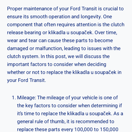
Proper maintenance⁤ of ​your Ford Transit is crucial to
ensure its smooth operation and longevity. One
component that often requires attention is the clutch
release bearing⁣ or klikadla u soupaček. Over time,
wear and tear⁢ can cause these parts to become
damaged ⁢or ​malfunction, leading to issues with ‍the
clutch system. In⁢ this post, we will discuss the
important factors⁤ to consider when deciding
whether or not to⁣ replace the ⁤klikadla u soupaček in
your Ford Transit.
Mileage: The mileage of your vehicle is one of
the⁤ key factors ​to consider when determining if
it’s time to⁢ replace the klikadla⁤ u soupaček. As a‍
general⁤ rule of‍ thumb,⁣ it is ‌recommended⁢ to
replace these parts every 100,000⁣ to 150,000