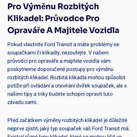
Pro ‌výměnu Rozbitých​
Klikadel: Průvodce Pro
Opraváře A‍ Majitele Vozidla
Pokud ‌vlastníte Ford​ Transit a máte‌ problémy ⁢se
soupačkami či klikadly,‌ nezoufejte. V našem
průvodci pro⁤ opraváře a majitele ⁤vozidla⁤ vám
poskytneme doporučené postupy ​pro výměnu
rozbitých klikadel. Rozbitá klikadla mohou ⁤způsobit‌
potíže při ovládání a‍ otevírání dvířek‌ soupaček, ale s
našimi tipy ​a ⁣triky budete schopni⁢ opravit tuto ​
závadu sami.
Před začátkem výměny rozbitých klikadel je důležité
nejprve zjistit, jaký typ ⁤soupaček váš Ford Transit má.
Existují různé typy klikadel, které se mohou lišit ve​