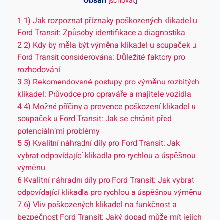
Obsah
[
schovat
]
1
1) Jak rozpoznat ⁢příznaky poškozených ​klikadel u
Ford Transit: Způsoby identifikace ‌a diagnostika
2
2) Kdy ‍by měla být výměna klikadel ‍u soupaček‌ u
Ford Transit considerována: Důležité faktory pro
rozhodování
3
3) Rekomendované postupy pro ‌výměnu rozbitých​
klikadel: Průvodce pro opraváře a‍ majitele vozidla
4
4)‌ Možné ‍příčiny a prevence poškození klikadel u
soupaček u‍ Ford​ Transit: ‍Jak se chránit před
potenciálními ⁣problémy
5
5) Kvalitní náhradní díly pro Ford Transit: Jak
vybrat ​odpovídající‍ klikadla pro rychlou a úspěšnou
výměnu
6
Kvalitní náhradní díly pro Ford Transit: ​Jak vybrat
odpovídající ‍klikadla ‍pro rychlou a úspěšnou výměnu
7
6) ‍Vliv poškozených ​klikadel na funkčnost a
bezpečnost Ford Transit: Jaký⁢ dopad ‍může mít jejich