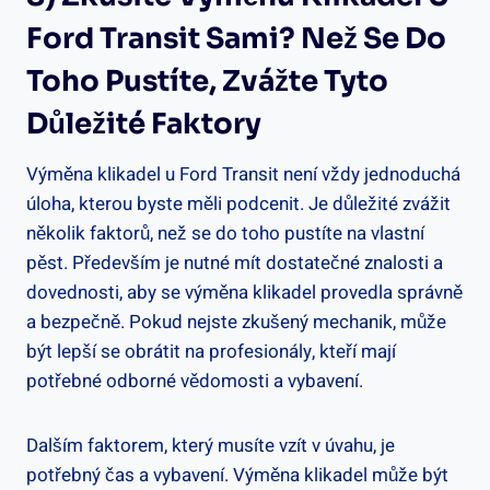
Ford Transit Sami? Než Se Do
Toho Pustíte, Zvážte‌ Tyto
Důležité Faktory
Výměna ⁣klikadel u Ford Transit není vždy⁤ jednoduchá
úloha, ⁤kterou ⁣byste měli podcenit. Je⁣ důležité zvážit
několik faktorů, než ‌se do toho pustíte ⁣na vlastní
pěst. Především ⁢je‍ nutné mít dostatečné znalosti a
dovednosti, ⁣aby ⁢se ⁢výměna klikadel provedla správně
a bezpečně. Pokud nejste ⁢zkušený‌ mechanik, může
být lepší‌ se ⁢obrátit na profesionály, kteří mají
potřebné odborné vědomosti‌ a vybavení.
Dalším faktorem, který musíte‌ vzít v úvahu, je
potřebný ‌čas a ⁣vybavení. Výměna klikadel může⁢ být