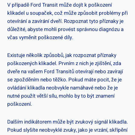
V případě Ford Transit může ‍dojít k poškození
klikadel u soupaček, což může⁢ způsobit problémy při
otevírání a zavírání ‍dveří. Rozpoznat‍ tyto příznaky je
důležité, abyste mohli provést​ správnou diagnózu a
včas​ vyměnit ⁤poškozené díly.
Existuje několik ⁣způsobů, jak rozpoznat příznaky
poškozených klikadel. Prvním z nich je zjištění, zda
dveře na vašem Ford Transitů‌ otevírají‌ nebo zavírají⁤
se ⁤zpožděním nebo těžko.⁢ Pokud máte pocit, že je
ovládání klikadla neobvykle⁤ namáhavé nebo že⁢ je​
nutné​ použít větší sílu,⁢ mohlo by to být znamení
poškození.
Dalším indikátorem ⁢může být zvukový signál ⁣klikadla.
Pokud slyšíte ⁣neobvyklé zvuky, ⁤jako je vrzání, ⁣skřípění