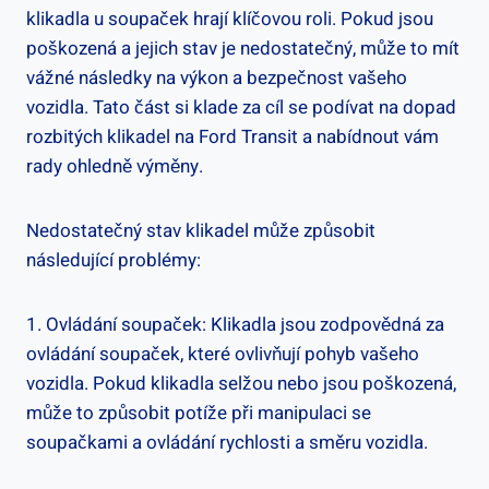
klikadla u soupaček hrají klíčovou roli. Pokud jsou
poškozená a jejich stav je nedostatečný, může to mít
‍vážné následky na výkon⁢ a bezpečnost vašeho
vozidla. Tato část⁢ si klade za cíl⁢ se podívat na dopad
rozbitých klikadel na Ford Transit a nabídnout vám
rady ohledně výměny.
Nedostatečný stav klikadel může způsobit
následující problémy:
1. ‌Ovládání soupaček: Klikadla jsou zodpovědná​ za
ovládání soupaček, které ovlivňují‍ pohyb vašeho
vozidla. Pokud klikadla selžou nebo jsou‌ poškozená,
může to způsobit potíže‌ při⁤ manipulaci se
soupačkami ⁢a ovládání⁢ rychlosti a směru vozidla.