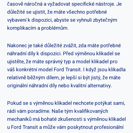
časově náročná a vyžadovat specifické nástroje. Je
důležité ⁣se ujistit, ‌že máte všechno potřebné‍
vybavení k⁣ dispozici, abyste se vyhnuli zbytečným
komplikacím a problémům.
Nakonec je také důležité zvážit,⁣ zda máte potřebné
⁢náhradní díly k dispozici. Před výměnou klikadel se
ujistěte, že máte správný typ a⁣ model klikadel pro
váš⁣ konkrétní model⁤ Ford Transit. I když jsou klikadla⁢
relativně běžným dílem,⁢ je​ lepší si ‍být⁤ jistý, že máte
originální náhradní díly nebo‍ kvalitní alternativy.
Pokud se s výměnou klikadel nechcete potýkat sami,
rádi vám poradíme. Naše tým kvalifikovaných
mechaniků má bohaté zkušenosti ⁤s výměnou klikadel
u Ford Transit a může ‌vám poskytnout profesionální