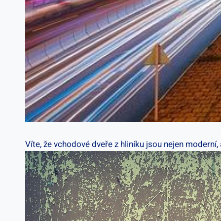
Víte, že vchodové dveře z hliníku jsou nejen moderní,