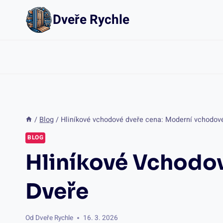
Přeskočit
Dveře Rychle
na
obsah
/
Blog
/
Hliníkové vchodové dveře cena: Moderní vchodov
BLOG
Hliníkové Vchodo
Dveře
Od
Dveře Rychle
16. 3. 2026