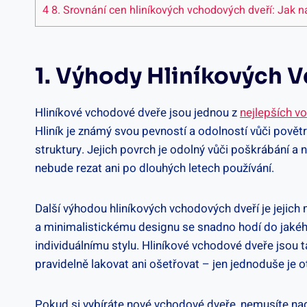
4
8. Srovnání cen hliníkových vchodových dveří: Jak n
1. Výhody Hliníkových 
Hliníkové vchodové dveře jsou jednou z
nejlepších v
Hliník je známý svou pevností a odolností vůči pov
struktury. Jejich povrch je odolný vůči poškrábání a
nebude rezat ani po dlouhých letech používání.
Další výhodou hliníkových vchodových dveří je jejic
a minimalistickému designu se snadno hodí do jakého
individuálnímu stylu. Hliníkové vchodové dveře jsou 
pravidelně lakovat ani ošetřovat – jen jednoduše je 
Pokud si vybíráte nové vchodové dveře, nemusíte nad