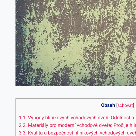
Obsah
[
schovat
]
1
1. Výhody hliníkových vchodových dveří: Odolnost a
2
2. Materiály pro moderní vchodové dveře: Proč je hli
3
3. Kvalita a bezpečnost hliníkových vchodových dveř