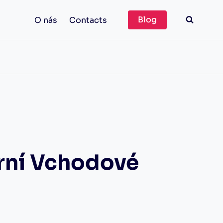
Blog
O nás
Contacts
rní Vchodové