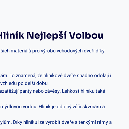
Hliník Nejlepší Volbou
epších materiálů pro výrobu vchodových dveří díky
m. To znamená, že hliníkové dveře snadno odolají i
vzhledu po delší dobu.
nezatěžují panty nebo závěsy. Lehkost hliníku také
a mýdlovou vodou. Hliník je odolný vůči skvrnám a
lům. Díky hliníku lze vyrobit dveře s tenkými rámy a