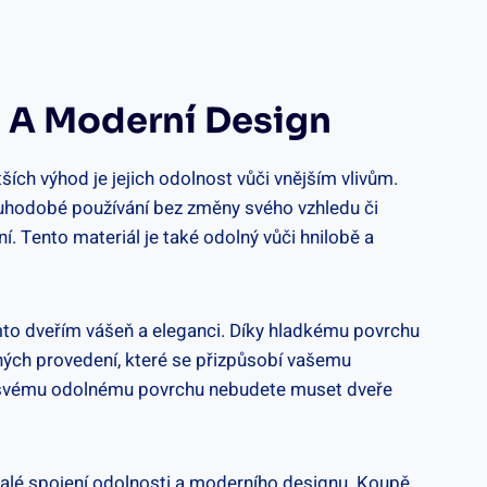
t A Moderní Design
tších výhod je jejich odolnost vůči vnějším vlivům.
ouhodobé používání bez změny svého vzhledu či
. Tento materiál je také odolný vůči hnilobě a
mto dveřím vášeň a eleganci. Díky hladkému povrchu
ných provedení, které se přizpůsobí vašemu
Díky svému odolnému povrchu nebudete muset dveře
nalé spojení odolnosti a moderního designu. Koupě