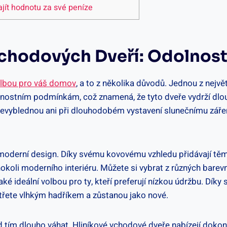
ajít hodnotu za své peníze
Vchodových Dveří: Odolnos
olbou pro váš domov
, a to z několika důvodů. Jednou z nejvě
ětrnostním podmínkám, což znamená, že tyto dveře vydrží dl
 nevyblednou ani při dlouhodobém vystavení slunečnímu záření
h moderní design. Díky svému kovovému vzhledu přidávají tě
koli moderního interiéru. Můžete si vybrat z různých barev
také ideální volbou pro ty, kteří preferují nízkou údržbu. 
otřete vlhkým hadříkem a zůstanou jako nové.
 tím dlouho váhat. Hliníkové vchodové dveře nabízejí doko