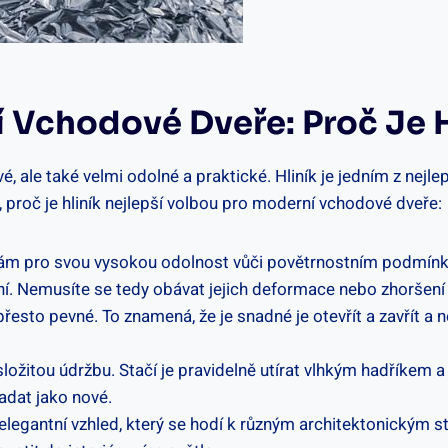
í Vchodové Dveře: Proč Je 
, ale také velmi odolné a praktické. Hliník je jedním z nejl
proč je hliník nejlepší volbou pro moderní vchodové dveře:
znám pro svou vysokou odolnost vůči povětrnostním podmínká
í. Nemusíte se tedy obávat jejich deformace nebo zhoršení 
řesto pevné. To znamená, že je snadné je otevřít a zavřít a 
ložitou údržbu. Stačí je pravidelně utírat vlhkým hadříkem 
adat jako nové.
legantní vzhled, který se hodí k různým architektonickým sty