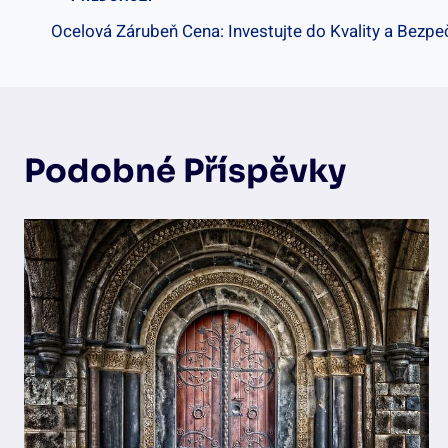
Navigace
Ocelová Zárubeň Cena: Investujte do Kvality a Bezpe
Pro
Příspěvek
Podobné Příspěvky