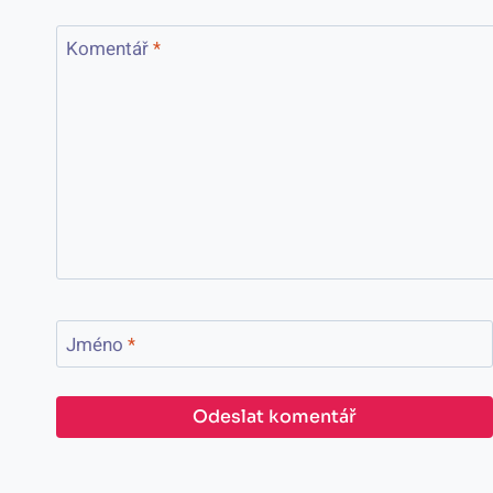
Komentář
*
Jméno
*