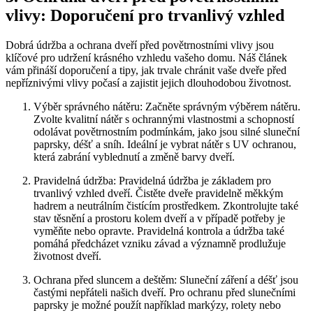
vlivy: Doporučení pro trvanlivý vzhled
Dobrá údržba a ochrana dveří před povětrnostními vlivy jsou
klíčové pro udržení krásného vzhledu vašeho domu. Náš článek
vám přináší doporučení a tipy, jak trvale chránit vaše dveře před
nepříznivými vlivy počasí a zajistit jejich dlouhodobou životnost.
Výběr správného nátěru: Začněte správným výběrem nátěru.
Zvolte kvalitní nátěr s ochrannými vlastnostmi a schopností
odolávat povětrnostním podmínkám, jako jsou silné sluneční
paprsky, déšť a sníh. Ideální je vybrat nátěr s UV ochranou,
která zabrání vyblednutí a změně barvy dveří.
Pravidelná údržba: Pravidelná údržba je základem pro
trvanlivý vzhled dveří. Čistěte dveře pravidelně měkkým
hadrem a neutrálním čistícím prostředkem. Zkontrolujte také
stav těsnění a prostoru kolem dveří a v případě potřeby je
vyměňte nebo opravte. Pravidelná kontrola a údržba také
pomáhá předcházet vzniku závad a významně prodlužuje
životnost dveří.
Ochrana před sluncem a deštěm: Sluneční záření a déšť jsou
častými nepřáteli našich dveří. Pro ochranu před slunečními
paprsky je možné použít například markýzy, rolety nebo