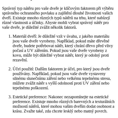
Správný typ nátěru pro vaše dveře je klíčovým faktorem při výběru
správného ochranného povlaku a zajištění dlouhé životnosti vašich
dveří. Existuje mnoho různých typů nátěrů na trhu, které nabízejí
různé vlastnosti a účinky. Abyste mohli vybrat správný nátěr pro
vaše dveře, je důležité zvážit několik faktorů.
Materiál dveří: Je důležité vzít v úvahu, z jakého materiálu
jsou vaše dveře vyrobeny. Například, pokud máte dřevěné
dveře, budete potřebovat nátěr, který chrání dřevo před vlivy
počasí a UV zářením. Pokud jsou vaše dveře vyrobeny z
kovu, může být důležité vybrat nátěr, který je odolný proti
rezavění.
Účel použití: Dalším faktorem je účel, pro který jsou dveře
používány. Například, pokud jsou vaše dveře vystaveny
silnému slunečnímu záření nebo velkému tepelnému stresu,
můžete zvážit nátěr s vyšší odolností proti UV záření nebo
tepelnému poškození.
Estetické preference: Nakonec nezapomínejte na estetické
preference. Existuje mnoho různých barevných a texturálních
možností nátěrů, které mohou vašim dveřím dodat osobnost a
krásu. Zvažte také, zda chcete lesklý nebo matný povrch.