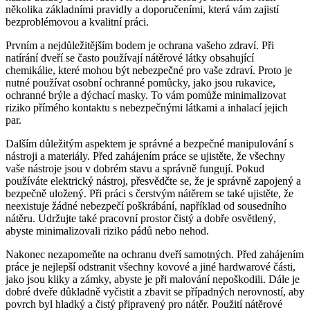
několika základními pravidly a doporučeními, která vám zajistí
bezproblémovou a kvalitní práci.
Prvním a nejdůležitějším bodem je ochrana vašeho zdraví. Při
natírání dveří se často používají nátěrové látky obsahující
chemikálie, které mohou být nebezpečné pro vaše zdraví. Proto je
nutné používat osobní ochranné pomůcky, jako jsou rukavice,
ochranné brýle a dýchací masky. To vám pomůže minimalizovat
riziko přímého kontaktu s nebezpečnými látkami a inhalací jejich
par.
Dalším důležitým aspektem je správné a bezpečné manipulování s
nástroji a materiály. Před zahájením práce se ujistěte, že všechny
vaše nástroje jsou v dobrém stavu a správně fungují. Pokud
používáte elektrický nástroj, přesvědčte se, že je správně zapojený a
bezpečně uložený. Při práci s čerstvým nátěrem se také ujistěte, že
neexistuje žádné nebezpečí poškrábání, například od sousedního
nátěru. Udržujte také pracovní prostor čistý a dobře osvětlený,
abyste minimalizovali riziko pádů nebo nehod.
Nakonec nezapomeňte na ochranu dveří samotných. Před zahájením
práce je nejlepší odstranit všechny kovové a jiné hardwarové části,
jako jsou kliky a zámky, abyste je při malování nepoškodili. Dále je
dobré dveře důkladně vyčistit a zbavit se případných nerovností, aby
povrch byl hladký a čistý připravený pro nátěr. Použití nátěrové