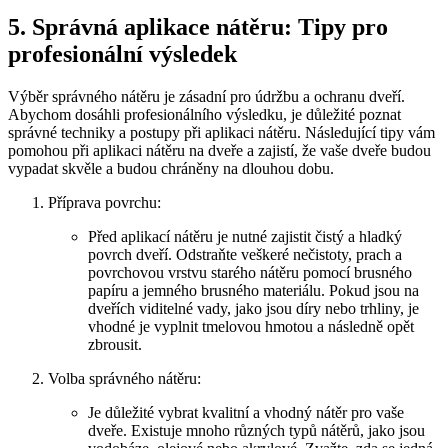
5. Správná aplikace nátěru: Tipy pro
profesionální výsledek
Výběr správného nátěru je zásadní pro údržbu a ochranu dveří.
Abychom dosáhli profesionálního výsledku, je důležité poznat
správné techniky a postupy při aplikaci nátěru. Následující tipy vám
pomohou při aplikaci nátěru na dveře a zajistí, že vaše dveře budou
vypadat skvěle a budou chráněny na dlouhou dobu.
Příprava povrchu:
Před aplikací nátěru je nutné zajistit čistý a hladký
povrch dveří. Odstraňte veškeré nečistoty, prach a
povrchovou vrstvu starého nátěru pomocí brusného
papíru a jemného brusného materiálu. Pokud jsou na
dveřích viditelné vady, jako jsou díry nebo trhliny, je
vhodné je vyplnit tmelovou hmotou a následně opět
zbrousit.
Volba správného nátěru:
Je důležité vybrat kvalitní a vhodný nátěr pro vaše
dveře. Existuje mnoho různých typů nátěrů, jako jsou