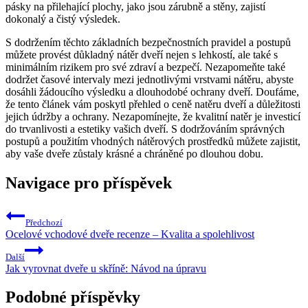
pásky na přilehající plochy, jako jsou zárubně a stěny, zajistí
dokonalý a čistý výsledek.
S dodržením těchto základních bezpečnostních pravidel a postupů
můžete provést důkladný nátěr dveří nejen s lehkostí, ale také s
minimálním rizikem pro své zdraví a bezpečí. Nezapomeňte také
dodržet časové intervaly mezi jednotlivými vrstvami nátěru, abyste
dosáhli žádoucího výsledku a dlouhodobé ochrany dveří. Doufáme,
že tento článek vám poskytl přehled o ceně natěru dveří a důležitosti
jejich údržby a ochrany. Nezapomínejte, že kvalitní natěr je investicí
do trvanlivosti a estetiky vašich dveří. S dodržováním správných
postupů a použitím vhodných nátěrových prostředků můžete zajistit,
aby vaše dveře zůstaly krásné a chráněné po dlouhou dobu.
Navigace pro příspěvek
Předchozí
Ocelové vchodové dveře recenze – Kvalita a spolehlivost
Další
Jak vyrovnat dveře u skříně: Návod na úpravu
Podobné příspěvky