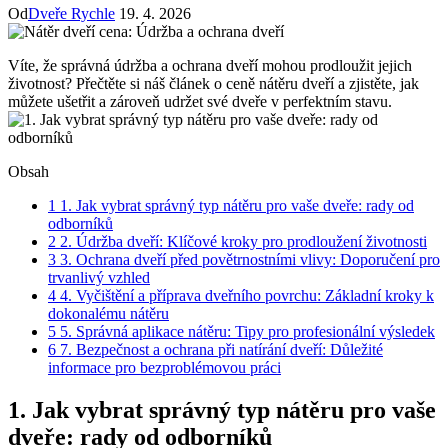
Od
Dveře Rychle
19. 4. 2026
Víte, že správná údržba a ochrana dveří mohou prodloužit jejich
životnost? Přečtěte si náš článek o ceně nátěru dveří a zjistěte, jak
můžete ušetřit a zároveň udržet své dveře v perfektním stavu.
Obsah
1
1. Jak vybrat správný typ nátěru pro vaše dveře: rady od
odborníků
2
2. Údržba dveří: Klíčové kroky pro prodloužení životnosti
3
3. Ochrana dveří před povětrnostními vlivy: Doporučení pro
trvanlivý vzhled
4
4. Vyčištění a příprava dveřního povrchu: Základní kroky k
dokonalému nátěru
5
5. Správná aplikace nátěru: Tipy pro profesionální výsledek
6
7. Bezpečnost a ochrana při natírání dveří: Důležité
informace pro bezproblémovou práci
1. Jak vybrat správný typ nátěru pro vaše
dveře: rady od odborníků