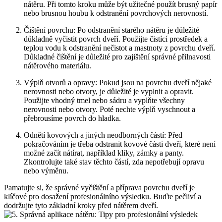
nátěru. Při tomto kroku může být užitečné použít brusný papír
nebo brusnou houbu k odstranění povrchových nerovností.
Čištění povrchu: Po odstranění starého nátěru je důležité
důkladně vyčistit povrch dveří. Použijte čistící prostředek a
teplou vodu k odstranění nečistot a mastnoty z povrchu dveří.
Důkladné čištění je důležité pro zajištění správné přilnavosti
nátěrového materiálu.
Výplň otvorů a opravy: Pokud jsou na povrchu dveří nějaké
nerovnosti nebo otvory, je důležité je vyplnit a opravit.
Použijte vhodný tmel nebo sádru a vyplňte všechny
nerovnosti nebo otvory. Poté nechte výplň vyschnout a
přebrousíme povrch do hladka.
Odnětí kovových a jiných neodborných částí: Před
pokračováním je třeba odstranit kovové části dveří, které není
možné začít nátírat, například kliky, zámky a panty.
Zkontrolujte také stav těchto částí, zda nepotřebují opravu
nebo výměnu.
Pamatujte si, že správné vyčištění a příprava povrchu dveří je
klíčové pro dosažení profesionálního výsledku. Buďte pečliví a
dodržujte tyto základní kroky před nátěrem dveří.