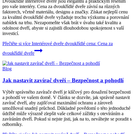
Dvoukřídlé interiérové dveře jsou elegantní a praktickým řešením
pro vaše interiéry. Cena za dvoukřídlé dveře závisí na různých
faktorech, včetně materiálu, designu a značky. Získat nejlepší cenu
za kvalitní dvoukřídlé dveře vyžaduje trochu výzkumu a porovnání
nabídek na trhu. Nezapomeňte však brát v úvahu také kvalitu a
odolnost dveří, abyste si zajistili dlouhodobou spokojenost s vaší
investicí.
Přečtěte si více
Interiérové dveře dvoukřídlé cena: Cena za
dvoukřídlé dveře
Blog
Jak nastavit zavírač dveří – Bezpečnost a pohodlí
Výběr správného zavírače dveří je klíčový pro dosažení bezpečnosti
a pohodlí ve vašem domě. V článku se dozvíte, jak správně nastavit
zavírač dveří, aby zajišťoval maximální ochranu a zároveň
umožňoval snadný průchod. Důkladné povědomí o této jednoduché
údržbě může výrazně zlepšit vaše celkové zážitky s otevíráním a
zavíráním dveří. Pokud si nejste jisti, jak na to, neváhejte se poradit s
odborníky.