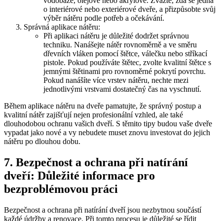
vodobáze, olejové nebo akrylové. Zvažte, zda se jedná
o interiérové nebo exteriérové dveře, a přizpůsobte svůj
výběr nátěru podle potřeb a očekávání.
Správná aplikace nátěru:
Při aplikaci nátěru je důležité dodržet správnou
techniku. Nanášejte nátěr rovnoměrně a ve směru
dřevních vláken pomocí štětce, válečku nebo stříkací
pistole. Pokud používáte štětec, zvolte kvalitní štětce s
jemnými štětinami pro rovnoměrné pokrytí povrchu.
Pokud nanášíte více vrstev nátěru, nechte mezi
jednotlivými vrstvami dostatečný čas na vyschnutí.
Během aplikace nátěru na dveře pamatujte, že správný postup a
kvalitní nátěr zajišťují nejen profesionální vzhled, ale také
dlouhodobou ochranu vašich dveří. S těmito tipy budou vaše dveře
vypadat jako nové a vy nebudete muset znovu investovat do jejich
nátěru po dlouhou dobu.
7. Bezpečnost a ochrana při natírání
dveří: Důležité informace pro
bezproblémovou práci
Bezpečnost a ochrana při natírání dveří jsou nezbytnou součástí
každé údržby a renovace. Při tomto procesu je důležité se řídit