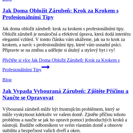
Jak Doma Obložit Zárubeň: Krok za Krokem s
Profesionálními Tipy
Jak doma obložit zárubeň: krok za krokem s profesionálními tipy.
Obložit zárubeň je nenáročná a efektivní úprava, která dodá interiéru
elegantní vzhled. V tomto článku vám ukážeme, jak na to krok za
krokem, a navíc s profesionálními tipy, které vám usnadní práci.
Připravte se na změnu a udělejte si útulný a stylový byt i vy!
Přečtěte si více
Jak Doma Obložit Zárubeň: Krok za Krokem s
Profesionálními Tipy
Blog
Jak Vypada Vybouraná Zárubeň: Zjištěte Příčinu a
Naučte se Opravovat
Výbouraná zárubeň může být frustrujícím problémem, který se
může vyskytnout kdekoliv ve vašem domě. Zjistěte příčinu tohoto
problému a naučte se jak ho opravit pomocí jednoduchých kroků a
nástrojů. Budižte odborníkem ve svém vlastním domě a obnovte
stabilitu a bezpečnost vašich dveří a oken.