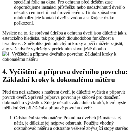
speciální fólie na okna. Pro ochranu před deštěm zase
doporučujeme instalaci přístřešku nebo nadzdvihnutí dveří o
několik centimetrů nad úroveň terénu. Tímto způsobem
minimalizujete kontakt dveří s vodou a snižujete riziko
poškození.
Myslete na to, že správná údržba a ochrana dveří jsou důležité jak z
estetického hlediska, tak pro jejich dlouhodobou funkčnost a
trvanlivost. S několika jednoduchými kroky a péčí můžete zajistit,
aby vaše dveře vydržely v perfektním stavu ještě dlouho.
4. Vyčištění a příprava dveřního povrchu:
Základní kroky k dokonalému nátěru
Před tím než začnete s nátěrem dveří, je důležité vyčistit a připravit
povrch dveří. Správná příprava povrchu je klíčová pro dosažení
dokonalého výsledku. Zde je několik základních kroků, které byste
měli dodržet při čištění a přípravě povrchu dveří:
Odstranění starého nátěru: Pokud na dveřích již máte starý
nátěr, je důležité jej nejprve odstranit. Použijte vhodný
odstraňovač nátěru a odstraňte veškeré zbývající stopy starého