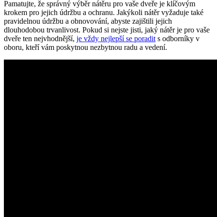
Pamatujte, že správný výběr nátěru pro vaše dveře je klíčovým
krokem pro jejich údržbu a ochranu. Jakýkoli nátěr vyžaduje také
pravidelnou údržbu a obnovování, abyste zajištili jejich
dlouhodobou trvanlivost. Pokud si nejste jisti, jaký nátěr je pro vaše
dveře ten nejvhodnější,
je vždy nejlepší se poradit
s odborníky v
oboru, kteří vám poskytnou nezbytnou radu a vedení.