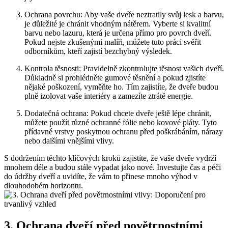
Ochrana povrchu: Aby vaše dveře neztratily svůj lesk a barvu,
je důležité je chránit vhodným nátěrem. Vyberte si kvalitní
barvu nebo lazuru, která je určena přímo pro povrch dveří.
Pokud nejste zkušenými malíři, můžete tuto práci svěřit
odborníkům, kteří zajistí bezchybný výsledek.
Kontrola těsnosti: Pravidelně zkontrolujte těsnost vašich dveří.
Důkladně si prohlédněte gumové těsnění a pokud zjistíte
nějaké poškození, vyměňte ho. Tím zajistíte, že dveře budou
plně izolovat vaše interiéry a zamezíte ztrátě energie.
Dodatečná ochrana: Pokud chcete dveře ještě lépe chránit,
můžete použít různé ochranné fólie nebo kovové pláty. Tyto
přídavné vrstvy poskytnou ochranu před poškrábáním, nárazy
nebo dalšími vnějšími vlivy.
S dodržením těchto klíčových kroků zajistíte, že vaše dveře vydrží
mnohem déle a budou stále vypadat jako nové. Investujte čas a péči
do údržby dveří a uvidíte, že vám to přinese mnoho výhod v
dlouhodobém horizontu.
3. Ochrana dveří před povětrnostními