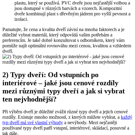
plastu, který se používá. PVC dveře jsou nejčastější volbou a
jsou dostupné v různých barvách a vzorech. Kompozitní
dveře kombinují plast s dřevěným jádrem pro vyšší pevnost a
izolaci.
Pamatujte, že cena a kvalita dveří závisí na mnoha faktorech a je
důležité vybrat materiál, který odpovídá vašim potřebám a
preferencím. Je také dobré konzultovat s odborníkem, který vám
pomůže najít optimální rovnováhu mezi cenou, kvalitou a vzhledem
dveří.
2) Typy dveří: Od vstupních po
interiérové – jaké jsou cenové rozdíly
mezi různými typy dveří a jak si vybrat
ten nejvhodnější?
Při výběru dveří je důležité zvážit různé typy dveří a jejich cenové
rozdíly. Existuje mnoho možností, z kterých můžete vybírat, a
každý
typ dveří má své vlastní výhody
a nevýhody. Mezi nejčastěji
používané typy dveří patří vstupní, interiérové, skládací, posuvné a
tak dále.