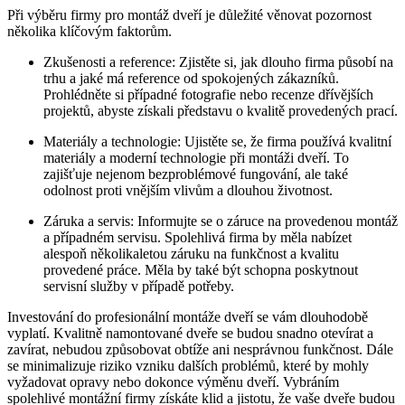
Při výběru firmy pro montáž dveří je důležité věnovat pozornost
několika klíčovým faktorům.
Zkušenosti a reference: Zjistěte si, jak dlouho firma působí na
trhu a jaké má reference od spokojených zákazníků.
Prohlédněte si případné fotografie nebo recenze dřívějších
projektů, abyste získali představu o kvalitě provedených prací.
Materiály a technologie: Ujistěte se, že firma používá kvalitní
materiály a moderní technologie při montáži dveří. To
zajišťuje nejenom bezproblémové fungování, ale také
odolnost proti vnějším vlivům a dlouhou životnost.
Záruka a servis: Informujte se o záruce na provedenou montáž
a případném servisu. Spolehlivá firma by měla nabízet
alespoň několikaletou záruku na funkčnost a kvalitu
provedené práce. Měla by také být schopna poskytnout
servisní služby v případě potřeby.
Investování do profesionální montáže dveří se vám dlouhodobě
vyplatí. Kvalitně namontované dveře se budou snadno otevírat a
zavírat, nebudou způsobovat obtíže ani nesprávnou funkčnost. Dále
se minimalizuje riziko vzniku dalších problémů, které by mohly
vyžadovat opravy nebo dokonce výměnu dveří. Vybráním
spolehlivé montážní firmy získáte klid a jistotu, že vaše dveře budou