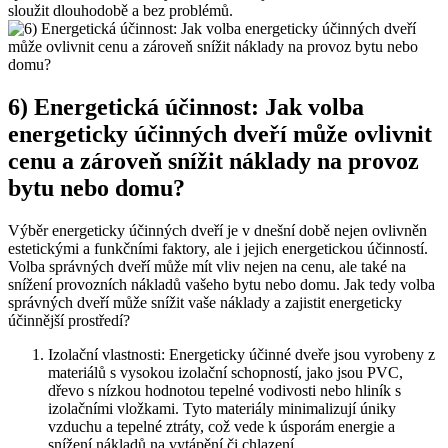
sloužit dlouhodobě a bez problémů.
6) Energetická účinnost: Jak volba
energeticky účinných dveří může ovlivnit
cenu a zároveň snížit náklady na provoz
bytu nebo domu?
Výběr energeticky účinných dveří je v dnešní době nejen ovlivněn
estetickými a funkčními faktory, ale i jejich energetickou účinností.
Volba správných dveří může mít vliv nejen na cenu, ale také na
snížení provozních nákladů vašeho bytu nebo domu. Jak tedy volba
správných dveří může snížit vaše náklady a zajistit energeticky
účinnější prostředí?
Izolační vlastnosti: Energeticky účinné dveře jsou vyrobeny z
materiálů s vysokou izolační schopností, jako jsou PVC,
dřevo s nízkou hodnotou tepelné vodivosti nebo hliník s
izolačními vložkami. Tyto materiály minimalizují úniky
vzduchu a tepelné ztráty, což vede k úsporám energie a
snížení nákladů na vytápění či chlazení.