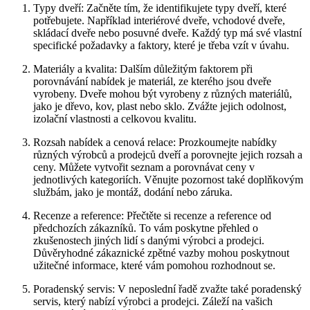
Typy dveří: Začněte tím, že identifikujete typy dveří, které
potřebujete. Například interiérové dveře, vchodové dveře,
skládací dveře nebo posuvné dveře. Každý typ má své vlastní
specifické požadavky a faktory, které je třeba vzít v úvahu.
Materiály a kvalita: Dalším důležitým faktorem při
porovnávání nabídek je materiál, ze kterého jsou dveře
vyrobeny. Dveře mohou být vyrobeny z různých materiálů,
jako je dřevo, kov, plast nebo sklo. Zvážte jejich odolnost,
izolační vlastnosti a celkovou kvalitu.
Rozsah nabídek a cenová relace: Prozkoumejte nabídky
různých výrobců a prodejců dveří a porovnejte jejich rozsah a
ceny. Můžete vytvořit seznam a porovnávat ceny v
jednotlivých kategoriích. Věnujte pozornost také doplňkovým
službám, jako je montáž, dodání nebo záruka.
Recenze a reference: Přečtěte si recenze a reference od
předchozích zákazníků. To vám poskytne přehled o
zkušenostech jiných lidí s danými výrobci a prodejci.
Důvěryhodné zákaznické zpětné vazby mohou poskytnout
užitečné informace, které vám pomohou rozhodnout se.
Poradenský servis: V neposlední řadě zvažte také poradenský
servis, který nabízí výrobci a prodejci. Záleží na vašich