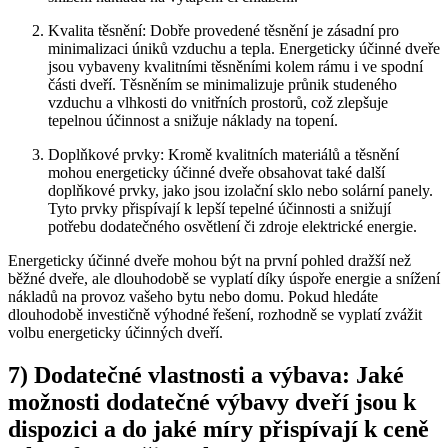
Kvalita těsnění: Dobře provedené těsnění je zásadní pro
minimalizaci úniků vzduchu a tepla. Energeticky účinné dveře
jsou vybaveny kvalitními těsněními kolem rámu i ve spodní
části dveří. Těsněním se minimalizuje průnik studeného
vzduchu a vlhkosti do vnitřních prostorů, což zlepšuje
tepelnou účinnost a snižuje náklady na topení.
Doplňkové prvky: Kromě kvalitních materiálů a těsnění
mohou energeticky účinné dveře obsahovat také další
doplňkové prvky, jako jsou izolační sklo nebo solární panely.
Tyto prvky přispívají k lepší tepelné účinnosti a snižují
potřebu dodatečného osvětlení či zdroje elektrické energie.
Energeticky účinné dveře mohou být na první pohled dražší než
běžné dveře, ale dlouhodobě se vyplatí díky úspoře energie a snížení
nákladů na provoz vašeho bytu nebo domu. Pokud hledáte
dlouhodobě investičně výhodné řešení, rozhodně se vyplatí zvážit
volbu energeticky účinných dveří.
7) Dodatečné vlastnosti a výbava: Jaké
možnosti dodatečné výbavy dveří jsou k
dispozici a do jaké míry přispívají k ceně