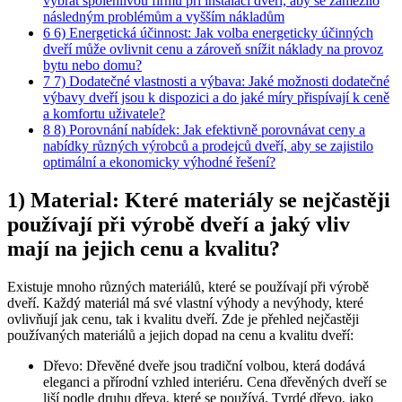
vybrat spolehlivou firmu při instalaci dveří, aby se zamezilo
následným problémům a vyšším nákladům
6
6) Energetická účinnost: Jak volba energeticky účinných
dveří může ovlivnit cenu a zároveň snížit náklady na provoz
bytu nebo domu?
7
7) Dodatečné vlastnosti a výbava: Jaké možnosti dodatečné
výbavy dveří jsou k dispozici a do jaké míry přispívají k ceně
a komfortu uživatele?
8
8) Porovnání nabídek: Jak efektivně porovnávat ceny a
nabídky různých výrobců a prodejců dveří, aby se zajistilo
optimální a ekonomicky výhodné řešení?
1) Material: Které materiály se nejčastěji
používají při výrobě dveří a jaký vliv
mají na jejich cenu a kvalitu?
Existuje mnoho různých materiálů, které se používají při výrobě
dveří. Každý materiál má své vlastní výhody a nevýhody, které
ovlivňují jak cenu, tak i kvalitu dveří. Zde je přehled nejčastěji
používaných materiálů a jejich dopad na cenu a kvalitu dveří:
Dřevo: Dřevěné dveře jsou tradiční volbou, která dodává
eleganci a přírodní vzhled interiéru. Cena dřevěných dveří se
liší podle druhu dřeva, které se používá. Tvrdé dřevo, jako