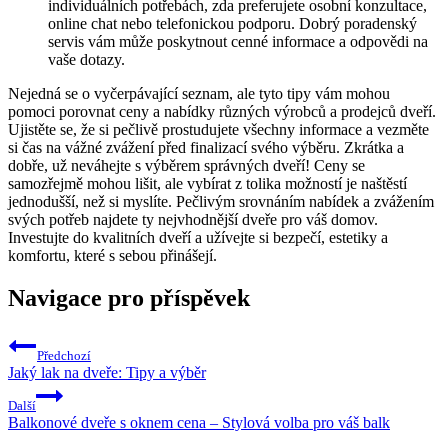
individuálních potřebách, zda preferujete osobní konzultace,
online chat nebo telefonickou podporu. Dobrý poradenský
servis vám může poskytnout cenné informace a odpovědi na
vaše dotazy.
Nejedná se o vyčerpávající seznam, ale tyto tipy vám mohou
pomoci porovnat ceny a nabídky různých výrobců a prodejců dveří.
Ujistěte se, že si pečlivě prostudujete všechny informace a vezměte
si čas na vážné zvážení před finalizací svého výběru. Zkrátka a
dobře, už neváhejte s výběrem správných dveří! Ceny se
samozřejmě mohou lišit, ale vybírat z tolika možností je naštěstí
jednodušší, než si myslíte. Pečlivým srovnáním nabídek a zvážením
svých potřeb najdete ty nejvhodnější dveře pro váš domov.
Investujte do kvalitních dveří a užívejte si bezpečí, estetiky a
komfortu, které s sebou přinášejí.
Navigace pro příspěvek
Předchozí
Jaký lak na dveře: Tipy a výběr
Další
Balkonové dveře s oknem cena – Stylová volba pro váš balk