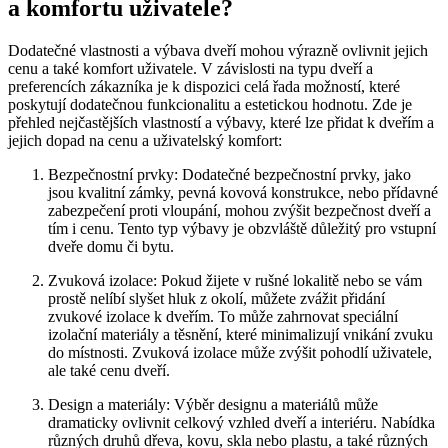
a komfortu uživatele?
Dodatečné vlastnosti a výbava dveří mohou výrazně ovlivnit jejich
cenu a také komfort uživatele. V závislosti na typu dveří a
preferencích zákazníka je k dispozici celá řada možností, které
poskytují dodatečnou funkcionalitu a estetickou hodnotu. Zde je
přehled nejčastějších vlastností a výbavy, které lze přidat k dveřím a
jejich dopad na cenu a uživatelský komfort:
Bezpečnostní prvky: Dodatečné bezpečnostní prvky, jako
jsou kvalitní zámky, pevná kovová konstrukce, nebo přídavné
zabezpečení proti vloupání, mohou zvýšit bezpečnost dveří a
tím i cenu. Tento typ výbavy je obzvláště důležitý pro vstupní
dveře domu či bytu.
Zvuková izolace: Pokud žijete v rušné lokalitě nebo se vám
prostě nelíbí slyšet hluk z okolí, můžete zvážit přidání
zvukové izolace k dveřím. To může zahrnovat speciální
izolační materiály a těsnění, které minimalizují vnikání zvuku
do místnosti. Zvuková izolace může zvýšit pohodlí uživatele,
ale také cenu dveří.
Design a materiály: Výběr designu a materiálů může
dramaticky ovlivnit celkový vzhled dveří a interiéru. Nabídka
různých druhů dřeva, kovu, skla nebo plastu, a také různých