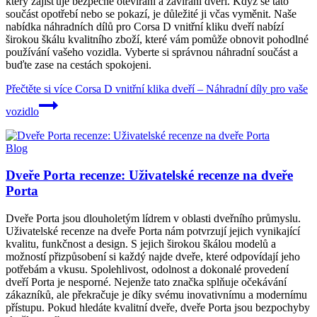
který zajišťuje bezpečné otevírání a zavírání dveří. Když se tato
součást opotřebí nebo se pokazí, je důležité ji včas vyměnit. Naše
nabídka náhradních dílů pro Corsa D vnitřní kliku dveří nabízí
širokou škálu kvalitního zboží, které vám pomůže obnovit pohodlné
používání vašeho vozidla. Vyberte si správnou náhradní součást a
buďte zase na cestách spokojeni.
Přečtěte si více
Corsa D vnitřní klika dveří – Náhradní díly pro vaše
vozidlo
Blog
Dveře Porta recenze: Uživatelské recenze na dveře
Porta
Dveře Porta jsou dlouholetým lídrem v oblasti dveřního průmyslu.
Uživatelské recenze na dveře Porta nám potvrzují jejich vynikající
kvalitu, funkčnost a design. S jejich širokou škálou modelů a
možností přizpůsobení si každý najde dveře, které odpovídají jeho
potřebám a vkusu. Spolehlivost, odolnost a dokonalé provedení
dveří Porta je nesporné. Nejenže tato značka splňuje očekávání
zákazníků, ale překračuje je díky svému inovativnímu a modernímu
přístupu. Pokud hledáte kvalitní dveře, dveře Porta jsou bezpochyby