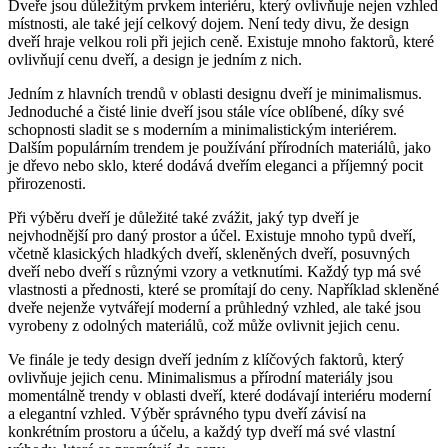
Dveře jsou důležitým prvkem interiéru, který ovlivňuje nejen vzhled
místnosti, ale také její celkový dojem. Není tedy divu, že design
dveří hraje velkou roli při jejich ceně. Existuje mnoho faktorů, které
ovlivňují cenu dveří, a design je jedním z nich.
Jedním z hlavních trendů v oblasti designu dveří je minimalismus.
Jednoduché a čisté linie dveří jsou stále více oblíbené, díky své
schopnosti sladit se s moderním a minimalistickým interiérem.
Dalším populárním trendem je používání přírodních materiálů, jako
je dřevo nebo sklo, které dodává dveřím eleganci a příjemný pocit
přirozenosti.
Při výběru dveří je důležité také zvážit, jaký typ dveří je
nejvhodnější pro daný prostor a účel. Existuje mnoho typů dveří,
včetně klasických hladkých dveří, skleněných dveří, posuvných
dveří nebo dveří s různými vzory a vetknutími. Každý typ má své
vlastnosti a přednosti, které se promítají do ceny. Například skleněné
dveře nejenže vytvářejí moderní a průhledný vzhled, ale také jsou
vyrobeny z odolných materiálů, což může ovlivnit jejich cenu.
Ve finále je tedy design dveří jedním z klíčových faktorů, který
ovlivňuje jejich cenu. Minimalismus a přírodní materiály jsou
momentálně trendy v oblasti dveří, které dodávají interiéru moderní
a elegantní vzhled. Výběr správného typu dveří závisí na
konkrétním prostoru a účelu, a každý typ dveří má své vlastní