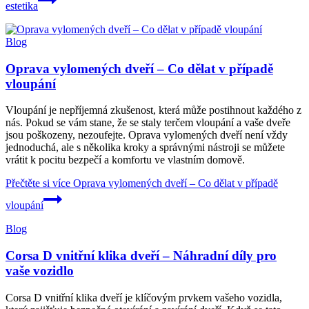
estetika
Blog
Oprava vylomených dveří – Co dělat v případě
vloupání
Vloupání je nepříjemná zkušenost, která může postihnout každého z
nás. Pokud se vám stane, že se staly terčem vloupání a vaše dveře
jsou poškozeny, nezoufejte. Oprava vylomených dveří není vždy
jednoduchá, ale s několika kroky a správnými nástroji se můžete
vrátit k pocitu bezpečí a komfortu ve vlastním domově.
Přečtěte si více
Oprava vylomených dveří – Co dělat v případě
vloupání
Blog
Corsa D vnitřní klika dveří – Náhradní díly pro
vaše vozidlo
Corsa D vnitřní klika dveří je klíčovým prvkem vašeho vozidla,