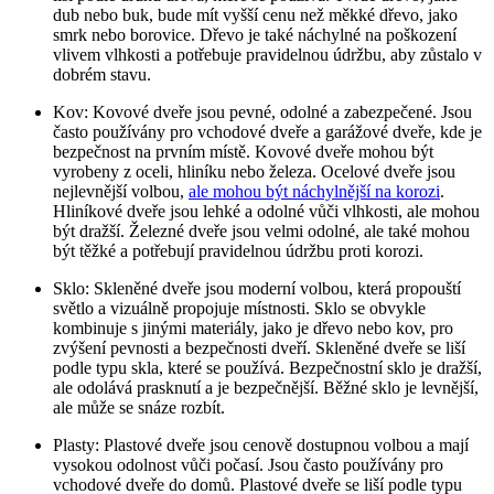
dub nebo buk, bude mít vyšší cenu než měkké dřevo, jako
smrk nebo borovice. Dřevo je také náchylné na poškození
vlivem vlhkosti a potřebuje pravidelnou údržbu, aby zůstalo v
dobrém stavu.
Kov: Kovové dveře jsou pevné, odolné a zabezpečené. Jsou
často používány pro vchodové dveře a garážové dveře, kde je
bezpečnost na prvním místě. Kovové dveře mohou být
vyrobeny z oceli, hliníku nebo železa. Ocelové dveře jsou
nejlevnější volbou,
ale mohou být náchylnější na korozi
.
Hliníkové dveře jsou lehké a odolné vůči vlhkosti, ale mohou
být dražší. Železné dveře jsou velmi odolné, ale také mohou
být těžké a potřebují pravidelnou údržbu proti korozi.
Sklo: Skleněné dveře jsou moderní volbou, která propouští
světlo a vizuálně propojuje místnosti. Sklo se obvykle
kombinuje s jinými materiály, jako je dřevo nebo kov, pro
zvýšení pevnosti a bezpečnosti dveří. Skleněné dveře se liší
podle typu skla, které se používá. Bezpečnostní sklo je dražší,
ale odolává prasknutí a je bezpečnější. Běžné sklo je levnější,
ale může se snáze rozbít.
Plasty: Plastové dveře jsou cenově dostupnou volbou a mají
vysokou odolnost vůči počasí. Jsou často používány pro
vchodové dveře do domů. Plastové dveře se liší podle typu