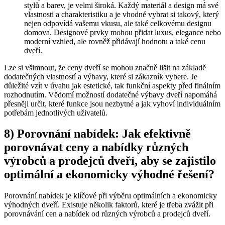
stylů a barev, je velmi široká. Každý materiál a design má své
vlastnosti a charakteristiku a je vhodné vybrat si takový, který
nejen odpovídá vašemu vkusu, ale také celkovému designu
domova. Designové prvky mohou přidat luxus, elegance nebo
moderní vzhled, ale rovněž přidávají hodnotu a také cenu
dveří.
Lze si všimnout, že ceny dveří se mohou značně lišit na základě
dodatečných vlastností a výbavy, které si zákazník vybere. Je
důležité vzít v úvahu jak estetické, tak funkční aspekty před finálním
rozhodnutím. Vědomí možností dodatečné výbavy dveří napomáhá
přesněji určit, které funkce jsou nezbytné a jak vyhoví individuálním
potřebám jednotlivých uživatelů.
8) Porovnání nabídek: Jak efektivně
porovnávat ceny a nabídky různých
výrobců a prodejců dveří, aby se zajistilo
optimální a ekonomicky výhodné řešení?
Porovnání nabídek je klíčové při výběru optimálních a ekonomicky
výhodných dveří. Existuje několik faktorů, které je třeba zvážit při
porovnávání cen a nabídek od různých výrobců a prodejců dveří.