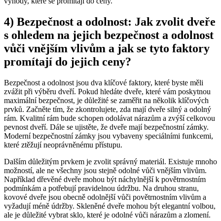
výhody, které se promítají do ceny.
4) Bezpečnost a odolnost: Jak zvolit dveře
s ohledem na jejich bezpečnost a odolnost
vůči vnějším vlivům a jak se tyto faktory
promítají do jejich ceny?
Bezpečnost a odolnost jsou dva klíčové faktory, které byste měli
zvážit při výběru dveří. Pokud hledáte dveře, které vám poskytnou
maximální bezpečnost, je důležité se zaměřit na několik klíčových
prvků. Začněte tím, že zkontrolujete, zda mají dveře silný a odolný
rám. Kvalitní rám bude schopen odolávat nárazům a zvýší celkovou
pevnost dveří. Dále se ujistěte, že dveře mají bezpečnostní zámky.
Moderní bezpečnostní zámky jsou vybaveny speciálními funkcemi,
které ztěžují neoprávněnému přístupu.
Dalším důležitým prvkem je zvolit správný materiál. Existuje mnoho
možností, ale ne všechny jsou stejně odolné vůči vnějším vlivům.
Například dřevěné dveře mohou být náchylnější k povětrnostním
podmínkám a potřebují pravidelnou údržbu. Na druhou stranu,
kovové dveře jsou obecně odolnější vůči povětrnostním vlivům a
vyžadují méně údržby. Skleněné dveře mohou být elegantní volbou,
ale je důležité vybrat sklo, které je odolné vůči nárazům a zlomení.