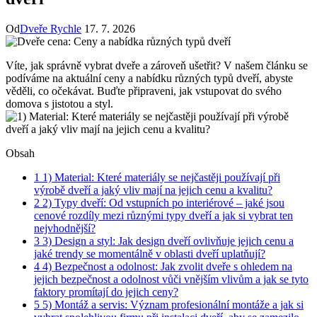
Od
Dveře Rychle
17. 7. 2026
Víte, jak správně vybrat dveře a zároveň ušetřit? V našem článku se
podíváme na aktuální ceny a nabídku různých typů dveří, abyste
věděli, co očekávat. Buďte připraveni, jak vstupovat do svého
domova s jistotou a styl.
Obsah
1
1) Material: Které materiály se nejčastěji používají při
výrobě dveří a jaký vliv mají na jejich cenu a kvalitu?
2
2) Typy dveří: Od vstupních po interiérové – jaké jsou
cenové rozdíly mezi různými typy dveří a jak si vybrat ten
nejvhodnější?
3
3) Design a styl: Jak design dveří ovlivňuje jejich cenu a
jaké trendy se momentálně v oblasti dveří uplatňují?
4
4) Bezpečnost a odolnost: Jak zvolit dveře s ohledem na
jejich bezpečnost a odolnost vůči vnějším vlivům a jak se tyto
faktory promítají do jejich ceny?
5
5) Montáž a servis: Význam profesionální montáže a jak si