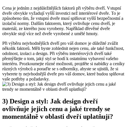
Cena je jedním z nejdůležitějších faktorů při výběru dveří. Vstupní
dveře obvykle vyžadují vyšší investici než interiérové dveře. To je
způsobeno tím, že vstupní dveře musí splňovat vyšší bezpečnostní a
izolační normy. Dalším faktorem, který ovlivňuje cenu dveří, je
materiál, ze kterého jsou vyrobeny. Například dřevěné dveře
obvykle stojí více než dveře vyrobené z umělé hmoty.
Při výběru nejvhodnějších dveří pro váš domov je důležité zvážit
několik faktorů. Měli byste zohlednit nejen cenu, ale také funkčnost,
odolnost, izolaci a design. Při výběru interiérových dveří také
přemýšlejte o tom, jaký styl se hodí k ostatnímu vybavení vašeho
interiéru. Prozkoumejte různé možnosti, projděte si nabídky a ceníky
různých výrobců a poraďte se s odborníky, abyste se ujistili, že si
vyberete ty nejvhodnější dveře pro váš domov, které budou splňovat
vaše potřeby a požadavky.
3) Design a styl: Jak design dveří
ovlivňuje jejich cenu a jaké trendy se
momentálně v oblasti dveří uplatňují?