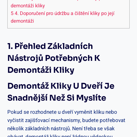
demontáži kliky
5
4. Doporučení pro údržbu a čištění kliky po její
demontáži
1. Přehled Základních
Nástrojů Potřebných K
Demontáži Kliky
Demontáž Kliky U Dveří Je
Snadnější Než Si Myslíte
Pokud se rozhodnete u dveří vyměnit kliku nebo
vyčistit zajišťovací mechanismy, budete potřebovat
několik základních nástrojů. Není třeba se však
obávat, demontáž kliky není žádnou vědeckou