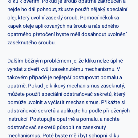
kliku k dveřím. Pokud je šroub opatrně zakroucen a
nejde ho dál pohnout, zkuste použít nějaký speciální
olej, který uvolní zaseklý šroub. Pomocí několika
kapek oleje aplikovaných na šroub a následného
opatrného přetočení byste měli dosáhnout uvolnění
zaseknutého šroubu.
Dalším běžným problémem je, že kliku nelze úplně
vyndat z dveří kvůli zaseknutému mechanismu. V
takovém případě je nejlepší postupovat pomalu a
opatrně. Pokud je klikový mechanismus zaseknutý,
můžete použít speciální odstraňovač sekretů, který
pomůže uvolnit a vyčistit mechanismus. Přikážte si
odstraňovač sekretů a aplikujte ho podle přiložených
instrukcí. Postupujte opatrně a pomalu, a nechte
odstraňovač sekretů působit na zaseknutý
mechanismus. Poté byste měli být schopni kliku