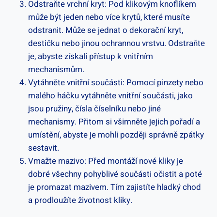
Odstraňte vrchní kryt: Pod klikovým knoflíkem
může být jeden nebo více krytů, které musíte
odstranit. Může se jednat o dekorační kryt,
destičku nebo jinou ochrannou vrstvu. Odstraňte
je, abyste získali přístup k vnitřním
mechanismům.
Vytáhněte vnitřní součásti: Pomocí pinzety nebo
malého háčku vytáhněte vnitřní součásti, jako
jsou pružiny, čísla číselníku nebo jiné
mechanismy. Přitom si všimněte jejich pořadí a
umístění, abyste je mohli později správně zpátky
sestavit.
Vmažte mazivo: Před montáží nové kliky je
dobré všechny pohyblivé součásti očistit a poté
je promazat mazivem. Tím zajistíte hladký chod
a prodloužíte životnost kliky.