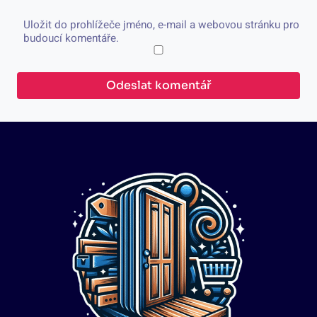
Uložit do prohlížeče jméno, e-mail a webovou stránku pro
budoucí komentáře.