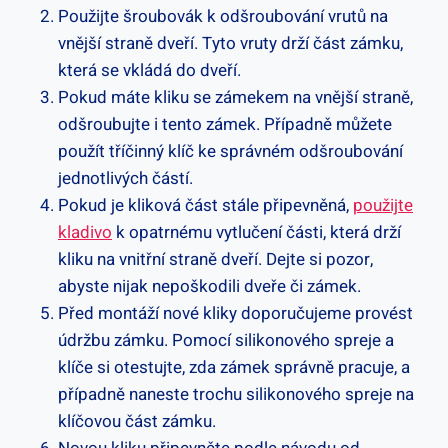
Použijte šroubovák k odšroubování vrutů na
vnější straně dveří. Tyto vruty drží část zámku,
která se vkládá do dveří.
Pokud máte kliku se zámekem na vnější straně,
odšroubujte i tento zámek. Případně můžete
použít tříčinný klíč ke správném odšroubování
jednotlivých částí.
Pokud je kliková část stále připevněná,
použijte
kladivo
k opatrnému vytlučení části, která drží
kliku na vnitřní straně dveří. Dejte si pozor,
abyste nijak nepoškodili dveře či zámek.
Před montáží nové kliky doporučujeme provést
údržbu zámku. Pomocí silikonového spreje a
klíče si otestujte, zda zámek správně pracuje, a
případně naneste trochu silikonového spreje na
klíčovou část zámku.