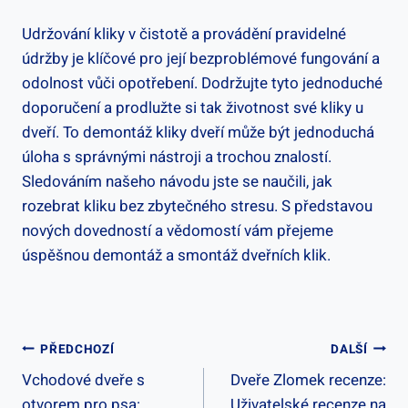
Udržování kliky v čistotě a provádění pravidelné
údržby je klíčové pro její bezproblémové fungování a
odolnost vůči opotřebení. Dodržujte tyto jednoduché
doporučení a prodlužte si tak životnost své kliky u
dveří. To demontáž kliky dveří může být jednoduchá
úloha s správnými nástroji a trochou znalostí.
Sledováním našeho návodu jste se naučili, jak
rozebrat kliku bez zbytečného stresu. S představou
nových dovedností a vědomostí vám přejeme
úspěšnou demontáž a smontáž dveřních klik.
Navigace
PŘEDCHOZÍ
DALŠÍ
Vchodové dveře s
Dveře Zlomek recenze:
Pro
otvorem pro psa:
Uživatelské recenze na