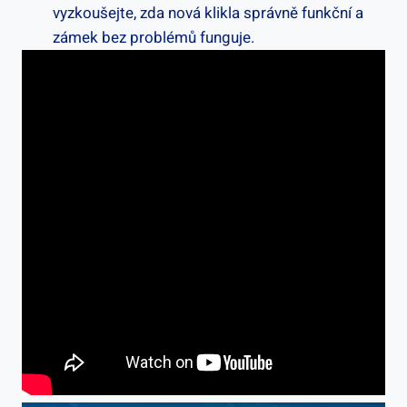
vyzkoušejte, zda nová klikla správně funkční a
zámek bez problémů funguje.