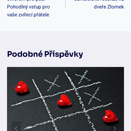
Příspěvek
Pohodlný vstup pro
dveře Zlomek
vaše zvířecí přátele
Podobné Příspěvky