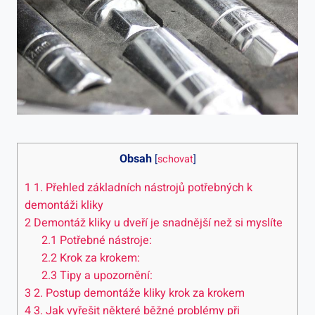
Obsah
[
schovat
]
1
1. Přehled základních nástrojů potřebných k
demontáži kliky
2
Demontáž kliky u dveří je snadnější než si myslíte
2.1
Potřebné nástroje:
2.2
Krok za krokem:
2.3
Tipy a upozornění:
3
2. Postup demontáže kliky krok za krokem
4
3. Jak vyřešit některé běžné problémy při