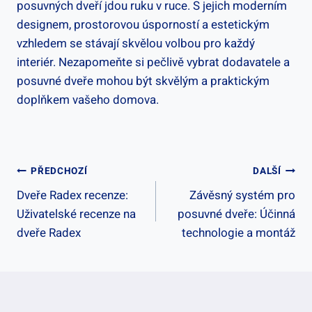
posuvných dveří jdou ruku v ruce. S jejich moderním
designem, prostorovou úsporností a estetickým
vzhledem se stávají skvělou volbou pro každý
interiér. Nezapomeňte si pečlivě vybrat dodavatele a
posuvné dveře mohou být skvělým a praktickým
doplňkem vašeho domova.
Navigace
PŘEDCHOZÍ
DALŠÍ
Dveře Radex recenze:
Závěsný systém pro
Pro
Uživatelské recenze na
posuvné dveře: Účinná
Příspěvek
dveře Radex
technologie a montáž