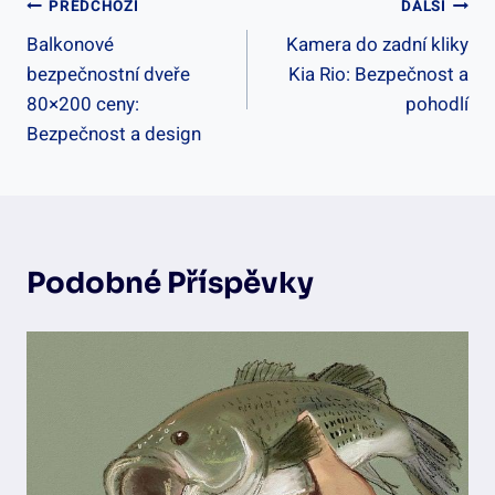
Navigace
PŘEDCHOZÍ
DALŠÍ
Balkonové
Kamera do zadní kliky
Pro
bezpečnostní dveře
Kia Rio: Bezpečnost a
Příspěvek
80×200 ceny:
pohodlí
Bezpečnost a design
Podobné Příspěvky