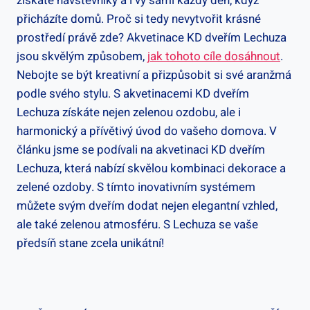
získáte návštěvníky a i vy sami každý den, když
přicházíte domů. Proč si tedy nevytvořit krásné
prostředí právě zde? Akvetinace KD dveřím Lechuza
jsou skvělým způsobem,
jak tohoto cíle dosáhnout
.
Nebojte se být kreativní a přizpůsobit si své aranžmá
podle svého stylu. S akvetinacemi KD dveřím
Lechuza získáte nejen zelenou ozdobu, ale i
harmonický a přívětivý úvod do vašeho domova. V
článku jsme se podívali na akvetinaci KD dveřím
Lechuza, která nabízí skvělou kombinaci dekorace a
zelené ozdoby. S tímto inovativním systémem
můžete svým dveřím dodat nejen elegantní vzhled,
ale také zelenou atmosféru. S Lechuza se vaše
předsíň stane zcela unikátní!