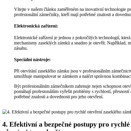
Vítejte v našem článku zaměřeném na inovativní technologie p
profesionální zámečníky, kteří mají potřebné znalosti a dovednos
Elektronická zařízení:
Elektronické zařízení je jednou z pokročilých technologií, kter
mechanismy zaseklých zámků a snadno je otevřít. Například, mo
zásahu.
Speciální nástroje:
Při otevírání zaseklého zámku jsou v profesionálním zámečnictv
umožňuje manipulovat se zámkem a nalézt správnou kombinaci p
Být profesionálním zámečníkem zahrnuje nejen schopnost otevřít 
pomáhají profesionálům vyřešit problémy s rychlostí, přesností 
potřebné znalosti a dovednosti pro jeho otevření.
4. Efektivní a bezpečné postupy pro rychlé