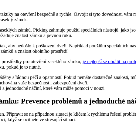
a taktiky na otevření bezpečně a rychle. Osvojit si tyto dovednosti 
 zaseklý zámek.
 zaseklých zámků. Picking zahrnuje použití speciálních nástrojů, jako
vyžaduje znalost zámku a pevnou ruku.
ak, aby nedošlo k poškození dveří. Například použitím speciálních nás
 zámků a znalost okolního prostředí.
o prostředky pro otevření zaseklého zámku,
je nejlepší se obrátit na pro
u, pokud je to nutné.
ěny s řádnou péčí a opatrností. Pokud nemáte dostatečné znalosti, můž
achována vaše bezpečnost i zabezpečení dveří.
í zámku: Prevence problémů a jednoduché ná
en. Připravit se na případnou situaci je klíčem k rychlému řešení problé
 když se ocitnete ve stresující situaci.