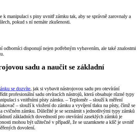
če k manipulaci s piny uvnitř zámku tak, aby se správně zarovnaly a
álech, pokud s ní nemáte zkušenosti.
ení odborníci disponují nejen potřebným vybavením, ale také znalostmi
ku.
rojovou sadu a naučit se základní
lánku se dozvíte
, jak si vybavit nástrojovou sadu pro otevírání
dit profesionální sadu otvíracích nástrojů, která obsahuje různé typy
anipulaci s vnitřními písty zámku. – Teploměr – slouží k měření
kovač – slouží k vložení do zámku a vyvíjení tlaku na písty, čímž se
na cvičném zámku. Důležité je se seznámit s jednotlivými typy zámků
ádnutí základních dovedností pro otevírání zaseklých zámků je
pnosti mohou být užitečné v případě, že se uzamknete a klíč je uvnitř
měřených dovolení.