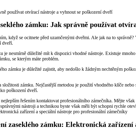
aseklého zámku: Jak správně používat otvíra
ím, když se ocitnete před uzamčenými dveřmi. Ale jak na to správně? V
 dveří.
u je nesmírně důležité mít k dispozici vhodné nástroje. Existuje mnoho r
 zámku, se kterým máte problém.
lého zámku je důležité zajistit, aby nedošlo k žádným nechtěným pošk
 složitosti zámku. Nejčastější metodou je použití vhodného klíče nebo spe
iko poškození dveří.
ejlepším řešením kontaktovat profesionálního zámečníka. Mějte však n
 správnými nástroji a technikou byste však měli být schopni rychle ot
ení zaseklého zámku: Elektronická zařízení a