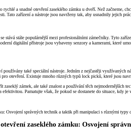
ro rychlé a snadné otevření zaseklého zámku u dveří. Než začneme, chc
ti. Tato zařízení a nástroje jsou navrženy tak, aby usnadnily jejich prác
á se stává stále populárnější mezi profesionálními zámečníky. Tyto zaří
derní digitální přístroje jsou vybaveny senzory a kamerami, které um
í používány také speciální nástroje. Jedním z nejčastěji využívaných n
ro otevření. Existuje mnoho různých typů lock picků, které jsou nav
zaseklý zámek, ale také znalost a používání těch nejmodernějších techn
a efektivitou. Pamatujte však, že pokud se dostanete do situace, kdy je
 otevření zaseklého zámku: Osvojení správný