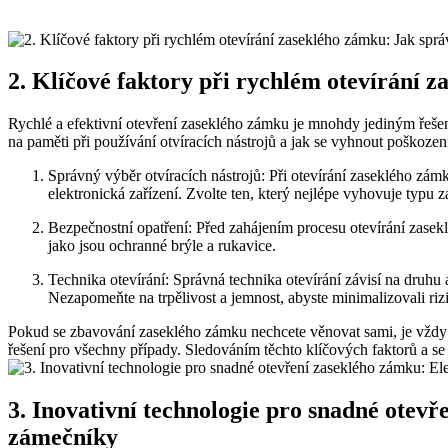
2. Klíčové faktory při rychlém otevírání z
Rychlé a efektivní otevření zaseklého zámku je mnohdy jediným řešen
na paměti při používání otvíracích nástrojů a jak se vyhnout poškození
Správný výběr otvíracích nástrojů: Při otevírání zaseklého zámk
elektronická zařízení. Zvolte ten, který nejlépe vyhovuje typu
Bezpečnostní opatření: Před zahájením procesu otevírání zasek
jako jsou ochranné brýle a rukavice.
Technika otevírání: Správná technika otevírání závisí na druhu a
Nezapomeňte na trpělivost a jemnost, abyste minimalizovali riz
Pokud se zbavování zaseklého zámku nechcete věnovat sami, je vždy n
řešení pro všechny případy. Sledováním těchto klíčových faktorů a se
3. Inovativní technologie pro snadné otevř
zámečníky