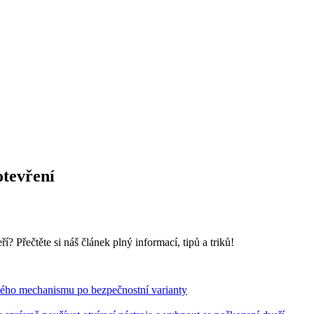
otevření
? Přečtěte si náš článek plný informací, tipů a triků!
vého mechanismu po bezpečnostní varianty