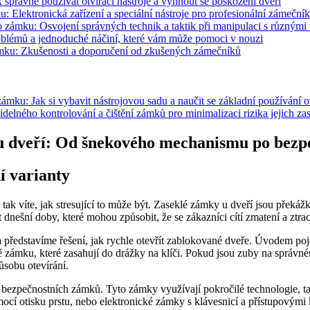
 správně používat otvírací nástroje a vyhnout se poškození dveří
: Elektronická zařízení a speciální nástroje pro profesionální zámeční
o zámku: Osvojení správných technik a taktik při manipulaci s různými 
roblémů a jednoduché náčiní, které vám může pomoci v nouzi
 zámku: Zkušenosti a doporučení od zkušených zámečníků
ámku: Jak si vybavit nástrojovou sadu a naučit se základní používání ot
elného kontrolování a čištění zámků pro minimalizaci rizika jejich za
u dveří: Od šnekového mechanismu po bezpe
 varianty
t, tak víte, jak stresující to může být. Zaseklé zámky u dveří jsou překá
ešní doby, které mohou způsobit, že se zákazníci cítí zmatení a ztrac
a představíme řešení, jak rychle otevřít zablokované dveře. Úvodem 
zámku, které zasahují do drážky na klíči. Pokud jsou zuby na správném 
ůsobu otevírání.
 bezpečnostních zámků. Tyto zámky využívají pokročilé technologie, ta
ocí otisku prstu, nebo elektronické zámky s klávesnicí a přístupovými