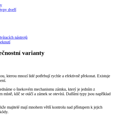
ky
typy dveří
víracích nástrojů
seknutí
čnostní varianty
žkou, kterou mnozí lidé potřebují rychle a efektivně překonat. Existuje
ení.
pojednáme o šnekovém mechanismu zámku, který je jedním z
místě, klíč se otáčí a zámek se otevírá. Dalšími typy jsou například
kže majitelé mají mnohem větší kontrolu nad přístupem k jejich
 kódy.