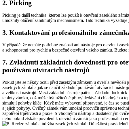
2. Picking
Picking je další technika, kterou lze použít k otevření zaseklého zám
umožnily otáčení zamknutým mechanismem. Tato technika vyžaduje jisto
3. Kontaktování profesionálního zámečník
V případě, že nemáte potřebné znalosti ani nástroje pro otevření zase
a schopnostmi pro rychlé a bezpečné otevření vašeho zámku. Budete m
7. Zvládnutí základních dovedností pro ote
používání otvíracích nástrojů
Pokud jste se někdy ocitli před zaseklým zámkem u dveří a nevěděli j
zaseklých zámků a jak se naučit základní používání otvíracích nástroj
a velikosti nástrojů. Mezi základní nástroje patří: – Základní lockpi
teploty zámku, což může být užitečné při vyhledávání chladných a tep
simulují pohyby klíče. Když máte vybavení připravené, je čas se pus
a jejich pohyby. Cvičný zámek vám umožní procvičit správnou technik
zapotřebí trpělivosti a praxe. S vhodnými nástroji a dostatečným cvič
nebo pokud získáte povolení k otevírání zámků jako profesionální cer