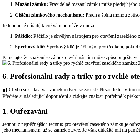
Mazání zámku:
Pravidelně mazání zámku může předejít jeho za
Čištění zámkového mechanismu:
Prach a špína mohou způsob
Jednoduché nářadí, které vám pomůže v nouzi:
Páčidlo:
Páčidlo je skvělým nástrojem pro otevření zaseklého
Sprchový klíč:
Sprchový klíč je účinným prostředkem, pokud se 
Pamětajte, že snažení se zámek otevřít násilím může způsobit ještě vě
6. Profesionální rady a triky pro rychlé 
🔐 Chyba se stala a váš zámek u dveří se zasekl? Nezoufejte! V tom
Přečtěte si následující doporučení a získejte znalosti potřebné k pře
1. Ouřezávání
Jednou z nejběžnějších technik pro otevření zaseklého zámku je ouřezá
jeho mechanismem, až se zámek otevře. Je však důležité mít na paměti