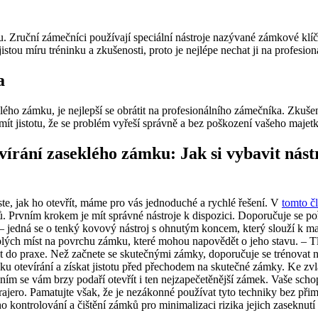
ku. Zruční zámečníci používají speciální nástroje nazývané zámkové klí
u míru tréninku a zkušenosti, proto je nejlépe nechat ji na profesion
a
klého zámku, je nejlepší se obrátit na profesionálního zámečníka. Zkuš
ít jistotu, že se problém vyřeší správně a bez poškození vašeho majet
vírání zaseklého zámku: Jak si vybavit nást
ste, jak ho otevřít, máme pro vás jednoduché a rychlé řešení. V
tomto č
ů. Prvním krokem je mít správné nástroje k dispozici. Doporučuje se poří
ck – jedná se o tenký kovový nástroj s ohnutým koncem, který slouží k m
lých míst na povrchu zámku, které mohou napovědět o jeho stavu. – Tla
tit do praxe. Než začnete se skutečnými zámky, doporučuje se trénovat 
u otevírání a získat jistotu před přechodem na skutečné zámky. Ke zvl
ením se vám brzy podaří otevřít i ten nejzapečetěnější zámek. Vaše scho
rajero. Pamatujte však, že je nezákonné používat tyto techniky bez při