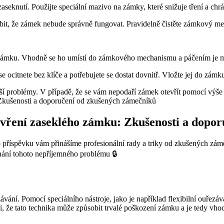
seknutí. Použijte speciální mazivo na zámky, které snižuje tření a ch
it, že zámek nebude správně fungovat. Pravidelně čistěte zámkový mec
 zámku. Vhodně se ho umístí do zámkového mechanismu a páčením je m
ocitnete bez klíče a potřebujete se dostat dovnitř. Vložte jej do zámku
tší problémy. V případě, že se vám nepodaří zámek otevřít pomocí výše 
otevření zaseklého zámku: Zkušenosti a dop
to příspěvku vám přinášíme profesionální rady a triky od zkušených z
konání tohoto nepříjemného problému 🔒
vání. Pomocí speciálního nástroje, jako je například flexibilní ouřezáv
, že tato technika může způsobit trvalé poškození zámku a je tedy vhod