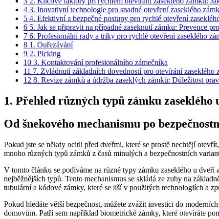
3
2. Klíčové faktory při rychlém otevírání zaseklého zámku: Jak
4
3. Inovativní technologie pro snadné otevření zaseklého zámku
5
4. Efektivní a bezpečné postupy pro rychlé otevření zasekléh
6
5. Jak se připravit na případné zaseknutí zámku: Prevence p
7
6. Profesionální rady a triky pro rychlé otevření zaseklého
8
1. Ouřezávání
9
2. Picking
10
3. Kontaktování profesionálního zámečníka
11
7. Zvládnutí základních dovedností pro otevírání zaseklého z
12
8. Revize zámků a údržba zaseklých zámků: Důležitost pravid
1. Přehled různých typů zámku zaseklého 
Od šnekového mechanismu po bezpečnostní
Pokud jste se někdy ocitli před dveřmi, které se prostě nechtějí otevří
mnoho různých typů zámků z časů minulých a bezpečnostních variant dn
V tomto článku se podíváme na různé typy zámku zaseklého u dveří 
nejběžnějších typů. Tento mechanismus se skládá ze zuby na základně 
tubulární a kódové zámky, které se liší v použitých technologiích a zp
Pokud hledáte větší bezpečnost, můžete zvážit investici do moderních
domovům. Patří sem například biometrické zámky, které otevíráte pom