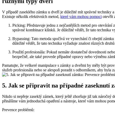
různými typy dveří
V případě zaseklého zámku u dveří je důležité mít správné techniky 
Existuje několik efektivních metod,
které vám mohou pomoci
otevřít
Picking: Představuje jednu z nejčastějších metod pro otevírání
správné kombinace klínků. Je důležité vědět, že tato technika 
Bypassing: Tato metoda spočívá ve vynechání či obejití zámku t
důležité vědět, že tato technika vyžaduje znalost různých druhů
Použití profesionála: Pokud nemáte dostatečné dovednosti neb
bezpečně, ale také provede případné opravy nebo výměnu zámk
Pamatujte, že veškeré manipulace s zámky a dveřmi by měly být provád
služeb profesionála nebo se alespoň poradit s odborníkem, aby byla z
5. Jak se připravit na případné zaseknut
Nikdo si nepřeje zaseklý zámek, který ještě zhoršuje již tak náročný d
přinášíme vám jednoduchá opatření a nástroje, které vám mohou pomoci,
Prevence problémů: