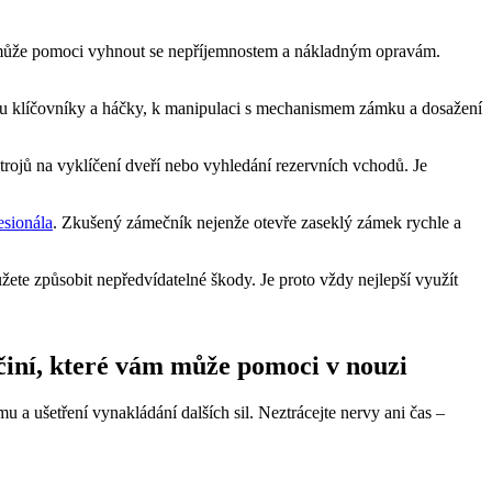
vám může pomoci vyhnout se nepříjemnostem a nákladným opravám.
 jsou klíčovníky a háčky, k manipulaci s mechanismem zámku a dosažení
trojů na vyklíčení dveří nebo vyhledání rezervních vchodů. Je
fesionála
. Zkušený zámečník nejenže otevře zaseklý zámek rychle a
ete způsobit nepředvídatelné škody. Je proto vždy nejlepší využít
činí, které vám může pomoci v nouzi
mu a ušetření vynakládání dalších sil. Neztrácejte nervy ani čas –