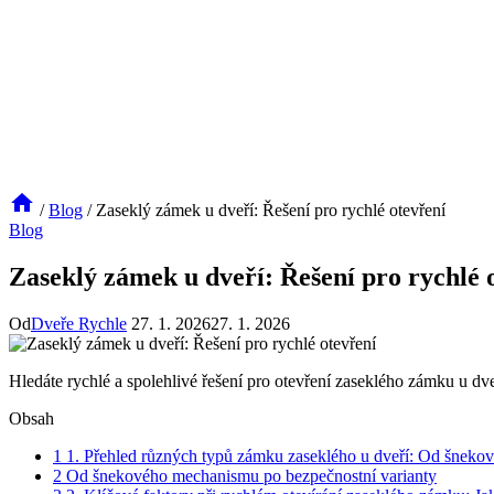
/
Blog
/
Zaseklý zámek u dveří: Řešení pro rychlé otevření
Blog
Zaseklý zámek u dveří: Řešení pro rychlé 
Od
Dveře Rychle
27. 1. 2026
27. 1. 2026
Hledáte rychlé a spolehlivé řešení pro otevření zaseklého zámku u dveří
Obsah
1
1. Přehled různých typů zámku zaseklého u dveří: Od šneko
2
Od šnekového mechanismu po bezpečnostní varianty