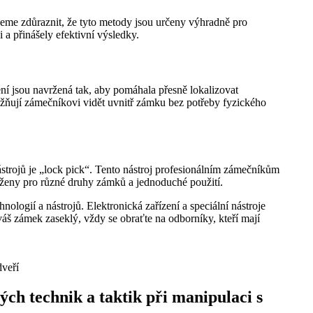
eme zdůraznit, že tyto metody jsou určeny výhradně pro
i a přinášely efektivní výsledky.
zení jsou navržená tak, aby pomáhala přesně lokalizovat
ožňují zámečníkovi vidět uvnitř zámku bez potřeby fyzického
ástrojů je „lock pick“. Tento nástroj profesionálním zámečníkům
rženy pro různé druhy zámků a jednoduché použití.
ologií a nástrojů. Elektronická zařízení a speciální nástroje
 váš zámek zaseklý, vždy se obraťte na odborníky, kteří mají
ch technik a taktik při manipulaci s