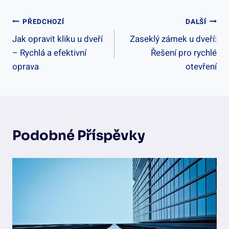
Navigace
PŘEDCHOZÍ
DALŠÍ
Jak opravit kliku u dveří
Zaseklý zámek u dveří:
Pro
– Rychlá a efektivní
Řešení pro rychlé
Příspěvek
oprava
otevření
Podobné Příspěvky