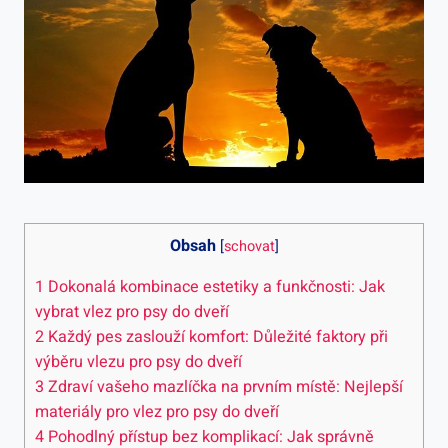
Obsah
[
schovat
]
1
Dokonalá kombinace estetiky a funkčnosti: Jak
vybrat vlez pro psy do dveří
2
Každý pes zaslouží komfort: Důležité faktory při
výběru vlezu pro psy do dveří
3
Zdraví vašeho mazlíčka na prvním místě: Nejlepší
materiály pro vlez pro psy do dveří
4
Pohodlný přístup bez komplikací: Jak správně