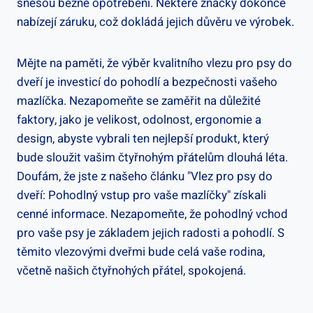
snesou běžné opotřebení. Některé značky dokonce
nabízejí záruku, což dokládá jejich důvěru ve výrobek.
Mějte na paměti, že výběr kvalitního vlezu pro psy do
dveří je investicí do pohodlí a bezpečnosti vašeho
mazlíčka. Nezapomeňte se zaměřit na důležité
faktory, jako je velikost, odolnost, ergonomie a
design, abyste vybrali ten nejlepší produkt, který
bude sloužit vašim čtyřnohým přátelům dlouhá léta.
Doufám, že jste z našeho článku "Vlez pro psy do
dveří: Pohodlný vstup pro vaše mazlíčky" získali
cenné informace. Nezapomeňte, že pohodlný vchod
pro vaše psy je základem jejich radosti a pohodlí. S
těmito vlezovými dveřmi bude celá vaše rodina,
včetně našich čtyřnohých přátel, spokojená.