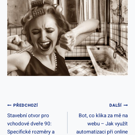
Navigace
PŘEDCHOZÍ
DALŠÍ
Stavební otvor pro
Bot, co klika za mě na
Pro
vchodové dveře 90:
webu – Jak využít
Příspěvek
Specifické rozměry a
automatizaci při online