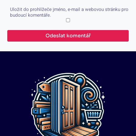
Uložit do prohlížeče jméno, e-mail a webovou stránku pro
budoucí komentáře.