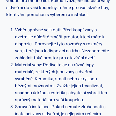
volbou pro mnoho lidí. Pokud zvažujete instalaci vany
s dveřmi do vaší koupelny, máme pro vás skvělé tipy,
které vám pomohou s výběrem a instalací.
Výběr správné velikosti: Před koupí vany s
dveřmi je důležité změřit prostor, který máte k
dispozici. Porovnejte tyto rozměry s rozměry
van, které jsou k dispozici na trhu. Nezapomeňte
zohlednit také prostor pro otevírání dveří.
Materiál vany: Podívejte se na různé typy
materiálů, ze kterých jsou vany s dveřmi
vyráběné. Keramika, smalt nebo akryl jsou
běžnými možnostmi. Zvažte jejich trvanlivost,
snadnou údržbu a estetiku, abyste si vybrali ten
správný materiál pro vaši koupelnu.
Správná instalace: Pokud nemáte zkušenosti s
instalací vany s dveřmi, je nejlepším řešením