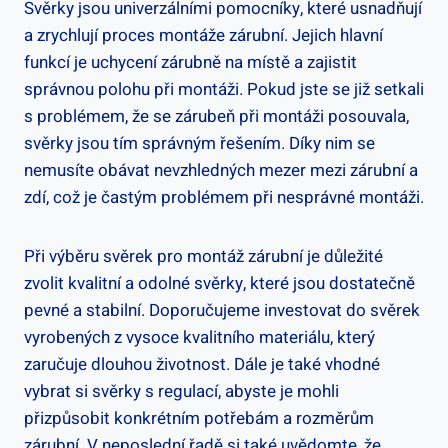
Svěrky jsou univerzálními pomocníky, které usnadňují
a zrychlují proces montáže zárubní. Jejich hlavní
funkcí je uchycení zárubně na místě a zajistit
správnou polohu při montáži. Pokud jste se již setkali
s problémem, že se zárubeň při montáži posouvala,
svěrky jsou tím správným řešením. Díky nim se
nemusíte obávat nevzhledných mezer mezi zárubní a
zdí, což je častým problémem při nesprávné montáži.
Při výběru svěrek pro montáž zárubní je důležité
zvolit kvalitní a odolné svěrky, které jsou dostatečně
pevné a stabilní. Doporučujeme investovat do svěrek
vyrobených z vysoce kvalitního materiálu, který
zaručuje dlouhou životnost. Dále je také vhodné
vybrat si svěrky s regulací, abyste je mohli
přizpůsobit konkrétním potřebám a rozměrům
zárubní. V neposlední řadě si také uvědomte, že