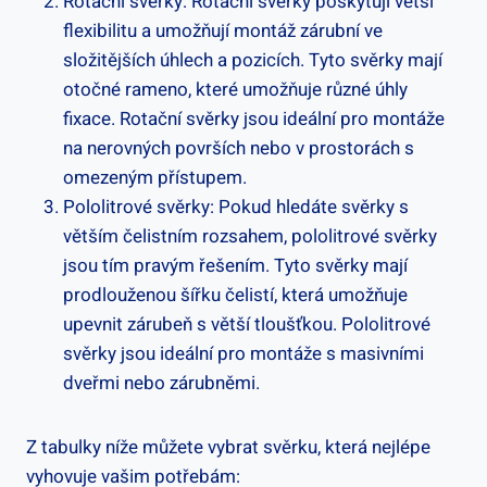
Rotační svěrky: Rotační svěrky poskytují větší
flexibilitu a umožňují montáž zárubní ve
složitějších úhlech a pozicích. Tyto svěrky mají
otočné rameno, které umožňuje různé úhly
fixace. Rotační svěrky jsou ideální pro montáže
na nerovných površích nebo v prostorách s
omezeným přístupem.
Pololitrové svěrky: Pokud hledáte svěrky s
větším čelistním rozsahem, pololitrové svěrky
jsou tím pravým řešením. Tyto svěrky mají
prodlouženou šířku čelistí, která umožňuje
upevnit zárubeň s větší tloušťkou. Pololitrové
svěrky jsou ideální pro montáže s masivními
dveřmi nebo zárubněmi.
Z tabulky níže můžete vybrat svěrku, která nejlépe
vyhovuje vašim potřebám: