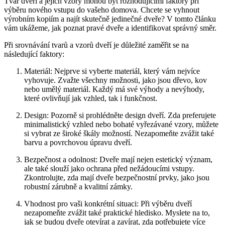
Tvar dveří a jejich vzory mohou být rozhodujícími faktory při
výběru nového vstupu do vašeho domova. Chcete se vyhnout
výrobním kopiím a najít skutečně jedinečné dveře? V tomto článku
vám ukážeme, jak poznat pravé dveře a identifikovat správný směr.
Při srovnávání tvarů a vzorů dveří je důležité zaměřit se na
následující faktory:
Materiál: Nejprve si vyberte materiál, který vám nejvíce
vyhovuje. Zvažte všechny možnosti, jako jsou dřevo, kov
nebo umělý materiál. Každý má své výhody a nevýhody,
které ovlivňují jak vzhled, tak i funkčnost.
Design: Pozorně si prohlédněte design dveří. Zda preferujete
minimalistický vzhled nebo bohaté vyřezávané vzory, můžete
si vybrat ze široké škály možností. Nezapomeňte zvážit také
barvu a povrchovou úpravu dveří.
Bezpečnost a odolnost: Dveře mají nejen estetický význam,
ale také slouží jako ochrana před nežádoucími vstupy.
Zkontrolujte, zda mají dveře bezpečnostní prvky, jako jsou
robustní zárubně a kvalitní zámky.
Vhodnost pro vaši konkrétní situaci: Při výběru dveří
nezapomeňte zvážit také praktické hledisko. Myslete na to,
jak se budou dveře otevírat a zavírat, zda potřebujete více