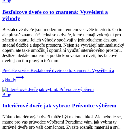
Blog
Bezfalcové dveře co to znamená: Vysvětlení a
výhody
Bezfalcové dveře jsou moderním trendem ve světě interiérů. Co to
ale přesně znamená? Jedná se o dveře, které nemají vykrojení pro
zámek a panty. Jejich výhody spočívají v jednoduchém designu,
snadné údržbě a úspoře prostoru. Nejen že vytvářejí minimalistický
dojem, ale také umožňují optimální využití interiérového prostoru.
Jestliže hledáte moderní a praktickou variantu dveří, bezfalcové
dveře jsou tím pravým řešením.
Přečtěte si více
Bezfalcové dveře co to znamená: Vysvětlení a
výhody
Blog
Interiérové dveře jak vybrat: Průvodce výběrem
Nákup interiérových dveří může být matoucí úkol. Ale nebojte se,
máme pro vás průvodce výběrem! Poradíme vám, jak vybrat ty
správné dveře pro vaší domácnost. Zvažte rozměr, materiál a styl,