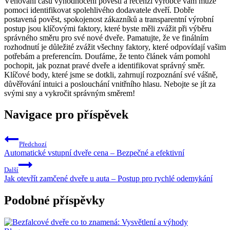
Věnování času vyhodnocení pověsti a recenzí výrobce vám může
pomoci identifikovat spolehlivého dodavatele dveří. Dobře
postavená pověst, spokojenost zákazníků a transparentní výrobní
postup jsou klíčovými faktory, které byste měli zvážit při výběru
správného směru pro své nové dveře. Pamatujte, že ve finálním
rozhodnutí je důležité zvážit všechny faktory, které odpovídají vašim
potřebám a preferencím. Doufáme, že tento článek vám pomohl
pochopit, jak poznat pravé dveře a identifikovat správný směr.
Klíčové body, které jsme se dotkli, zahrnují rozpoznání své vášně,
důvěřování intuici a poslouchání vnitřního hlasu. Nebojte se jít za
svými sny a vykročit správným směrem!
Navigace pro příspěvek
Předchozí
Automatické vstupní dveře cena – Bezpečné a efektivní
Další
Jak otevřít zamčené dveře u auta – Postup pro rychlé odemykání
Podobné příspěvky