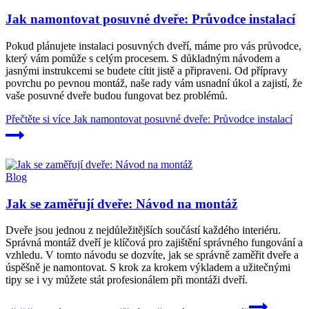
Jak namontovat posuvné dveře: Průvodce instalací
Pokud plánujete instalaci posuvných dveří, máme pro vás průvodce,
který vám pomůže s celým procesem. S důkladným návodem a
jasnými instrukcemi se budete cítit jistě a připraveni. Od přípravy
povrchu po pevnou montáž, naše rady vám usnadní úkol a zajistí, že
vaše posuvné dveře budou fungovat bez problémů.
Přečtěte si více
Jak namontovat posuvné dveře: Průvodce instalací
Blog
Jak se zaměřují dveře: Návod na montáž
Dveře jsou jednou z nejdůležitějších součástí každého interiéru.
Správná montáž dveří je klíčová pro zajištění správného fungování a
vzhledu. V tomto návodu se dozvíte, jak se správně zaměřit dveře a
úspěšně je namontovat. S krok za krokem výkladem a užitečnými
tipy se i vy můžete stát profesionálem při montáži dveří.