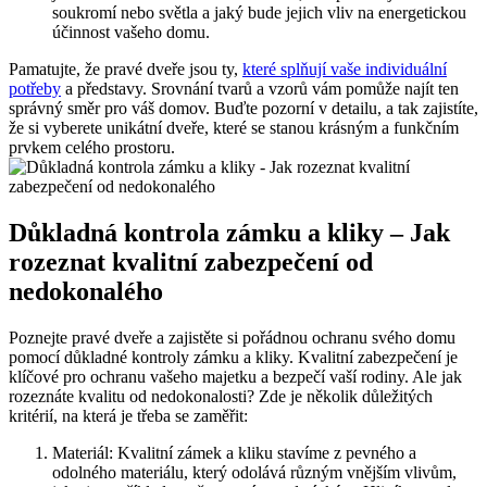
soukromí nebo světla a jaký bude jejich vliv na energetickou
účinnost vašeho domu.
Pamatujte, že pravé dveře jsou ty,
které splňují vaše individuální
potřeby
a představy. Srovnání tvarů a vzorů vám pomůže najít ten
správný směr pro váš domov. Buďte pozorní v detailu, a tak zajistíte,
že si vyberete unikátní dveře, které se stanou krásným a funkčním
prvkem celého prostoru.
Důkladná kontrola zámku a kliky – Jak
rozeznat kvalitní zabezpečení od
nedokonalého
Poznejte pravé dveře a zajistěte si pořádnou ochranu svého domu
pomocí důkladné kontroly zámku a kliky. Kvalitní zabezpečení je
klíčové pro ochranu vašeho majetku a bezpečí vaší rodiny. Ale jak
rozeznáte kvalitu od nedokonalosti? Zde je několik důležitých
kritérií, na která je třeba se zaměřit:
Materiál: Kvalitní zámek a kliku stavíme z pevného a
odolného materiálu, který odolává různým vnějším vlivům,