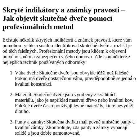
Skryté indikátory a známky pravosti –
Jak objevit skutečné dveře pomocí
profesionálních metod
Existuje několik skrytých indikátorů a známek pravosti, které vám
pomohou rychle a snadno identifikovat skutečné dveře a rozlišit je
od těch falešných. Profesionální metody jsou klíčem k objevení
pravého směru a zabezpečení vašeho domova. Zde jsou některé z
nejlepších technik používaných odborníky:
Váha dveří: Skutečné dveře jsou obvykle těžší než falešné.
Pokud má dveře dostatečnou váhu, pravděpodobně se jedná o
kvalitní konstrukci.
Materiál: Skutečné dveře jsou vyrobeny z kvalitních
materiálů, jako je například masivní dřevo nebo kvalitní kov.
Falešné dveře často používají levné materiály, které nevydrží
dlouho.
Panty a zámky: Skutečná dvířka mají pevně umístěné panty a
kvalitní zámky. Zkontrolujte, zda panty a zámky vypadají
solídě a jsou dobře namontované.