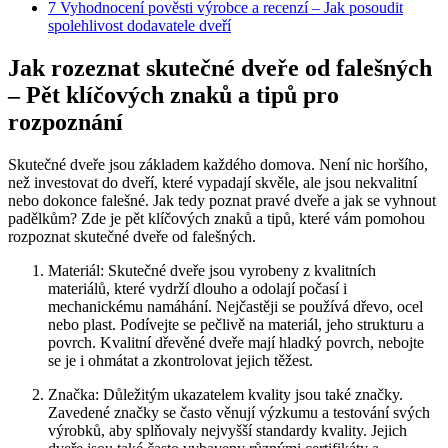
7
Vyhodnocení pověsti výrobce a recenzí – Jak posoudit
spolehlivost dodavatele dveří
Jak rozeznat skutečné dveře od falešných
– Pět klíčových znaků a tipů pro
rozpoznání
Skutečné dveře jsou základem každého domova. Není nic horšího,
než investovat do dveří, které vypadají skvěle, ale jsou nekvalitní
nebo dokonce falešné. Jak tedy poznat pravé dveře a jak se vyhnout
padělkům? Zde je pět klíčových znaků a tipů, které vám pomohou
rozpoznat skutečné dveře od falešných.
Materiál: Skutečné dveře jsou vyrobeny z kvalitních
materiálů, které vydrží dlouho a odolají počasí i
mechanickému namáhání. Nejčastěji se používá dřevo, ocel
nebo plast. Podívejte se pečlivě na materiál, jeho strukturu a
povrch. Kvalitní dřevěné dveře mají hladký povrch, nebojte
se je i ohmátat a zkontrolovat jejich těžest.
Značka: Důležitým ukazatelem kvality jsou také značky.
Zavedené značky se často věnují výzkumu a testování svých
výrobků, aby splňovaly nejvyšší standardy kvality. Jejich