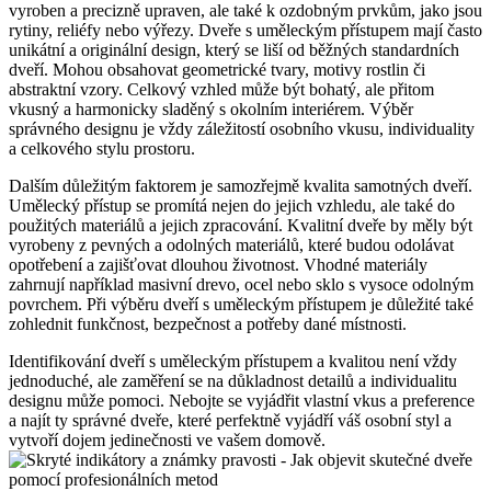
vyroben a precizně upraven, ale také k ozdobným prvkům, jako jsou
rytiny, reliéfy nebo výřezy. Dveře s uměleckým přístupem mají často
unikátní a originální design, který se liší od běžných standardních
dveří. Mohou obsahovat geometrické tvary, motivy rostlin či
abstraktní vzory. Celkový vzhled může být bohatý, ale přitom
vkusný a harmonicky sladěný s okolním interiérem. Výběr
správného designu je vždy záležitostí osobního vkusu, individuality
a celkového stylu prostoru.
Dalším důležitým faktorem je samozřejmě kvalita samotných dveří.
Umělecký přístup se promítá nejen do jejich vzhledu, ale také do
použitých materiálů a jejich zpracování. Kvalitní dveře by měly být
vyrobeny z pevných a odolných materiálů, které budou odolávat
opotřebení a zajišťovat dlouhou životnost. Vhodné materiály
zahrnují například masivní drevo, ocel nebo sklo s vysoce odolným
povrchem. Při výběru dveří s uměleckým přístupem je důležité také
zohlednit funkčnost, bezpečnost a potřeby dané místnosti.
Identifikování dveří s uměleckým přístupem a kvalitou není vždy
jednoduché, ale zaměření se na důkladnost detailů a individualitu
designu může pomoci. Nebojte se vyjádřit vlastní vkus a preference
a najít ty správné dveře, které perfektně vyjádří váš osobní styl a
vytvoří dojem jedinečnosti ve vašem domově.