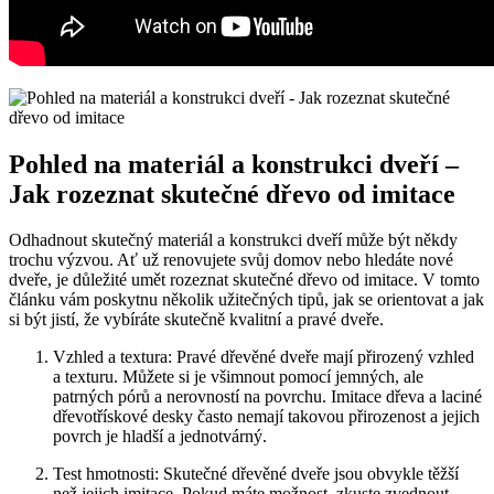
Pohled na materiál a konstrukci dveří –
Jak rozeznat skutečné dřevo od imitace
Odhadnout skutečný materiál a konstrukci dveří může být někdy
trochu výzvou. Ať už renovujete svůj domov nebo hledáte nové
dveře, je důležité umět rozeznat skutečné dřevo od imitace. V tomto
článku vám poskytnu několik užitečných tipů, jak se orientovat a jak
si být jistí, že vybíráte skutečně kvalitní a pravé dveře.
Vzhled a textura: Pravé dřevěné dveře mají přirozený vzhled
a texturu. Můžete si je všimnout pomocí jemných, ale
patrných pórů a nerovností na povrchu. Imitace dřeva a laciné
dřevotřískové desky často nemají takovou přirozenost a jejich
povrch je hladší a jednotvárný.
Test hmotnosti: Skutečné dřevěné dveře jsou obvykle těžší
než jejich imitace. Pokud máte možnost, zkuste zvednout