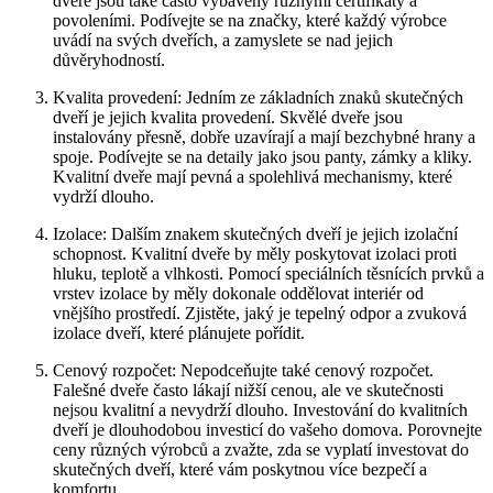
dveře jsou také často vybaveny různými certifikáty a
povoleními. Podívejte se na značky, které každý výrobce
uvádí na svých dveřích, a zamyslete se nad jejich
důvěryhodností.
Kvalita provedení: Jedním ze základních znaků skutečných
dveří je jejich kvalita provedení. Skvělé dveře jsou
instalovány přesně, dobře uzavírají a mají bezchybné hrany a
spoje. Podívejte se na detaily jako jsou panty, zámky a kliky.
Kvalitní dveře mají pevná a spolehlivá mechanismy, které
vydrží dlouho.
Izolace: Dalším znakem skutečných dveří je jejich izolační
schopnost. Kvalitní dveře by měly poskytovat izolaci proti
hluku, teplotě a vlhkosti. Pomocí speciálních těsnících prvků a
vrstev izolace by měly dokonale oddělovat interiér od
vnějšího prostředí. Zjistěte, jaký je tepelný odpor a zvuková
izolace dveří, které plánujete pořídit.
Cenový rozpočet: Nepodceňujte také cenový rozpočet.
Falešné dveře často lákají nižší cenou, ale ve skutečnosti
nejsou kvalitní a nevydrží dlouho. Investování do kvalitních
dveří je dlouhodobou investicí do vašeho domova. Porovnejte
ceny různých výrobců a zvažte, zda se vyplatí investovat do
skutečných dveří, které vám poskytnou více bezpečí a
komfortu.