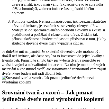
dveře a zjistit, jakou mají váhu. Skutečné dřevo je zpravidla
těžší a hmotnější, zatímco imitace často působí lehčím
dojmem.
Kontrola vzorků: Nejlepším způsobem, jak rozeznat skutečné
dřevo od imitace, je seznámit se se vzorky různých dřev.
Vydejte se do specializovaného obchodu s dveřmi a zkuste si
prohlédnout a potěžkat si různé druhy dřeva. Získáte tak
přímou zkušenost a budete mít jasnou představu o tom, jak by
skutečně dřevěné dveře měly vypadat a cítit se.
Je důležité mít na paměti, že skutečné dřevěné dveře mohou být
dražší než imitace, ale často stojí za to investovat do jejich kvality a
trvanlivosti. Pamatujte si tyto tipy při výběru dveří a nenechte se
zmást levnými a nekvalitními imitacemi. Na trhu je mnoho různých
materiálů a konstrukcí dveří, ale informované rozhodnutí vám zajistí
dveře, které budete mít rádi dlouhá léta.
Srovnání tvarů a vzorů – Jak poznat
jedinečné dveře mezi výrobními kopiemi