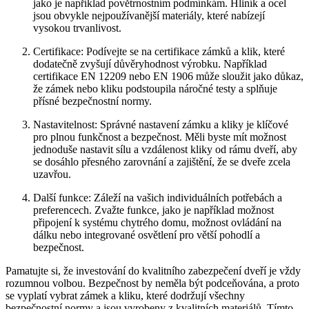
jako je například povětrnostním podmínkám. Hliník a ocel
jsou obvykle nejpoužívanější materiály, které nabízejí
vysokou trvanlivost.
Certifikace: Podívejte se na certifikace zámků a klik, které
dodatečně zvyšují důvěryhodnost výrobku. Například
certifikace EN 12209 nebo EN 1906 může sloužit jako důkaz,
že zámek nebo kliku podstoupila náročné testy a splňuje
přísné bezpečnostní normy.
Nastavitelnost: Správné nastavení zámku a kliky je klíčové
pro plnou funkčnost a bezpečnost. Měli byste mít možnost
jednoduše nastavit sílu a vzdálenost kliky od rámu dveří, aby
se dosáhlo přesného zarovnání a zajištění, že se dveře zcela
uzavřou.
Další funkce: Záleží na vašich individuálních potřebách a
preferencech. Zvažte funkce, jako je například možnost
připojení k systému chytrého domu, možnost ovládání na
dálku nebo integrované osvětlení pro větší pohodlí a
bezpečnost.
Pamatujte si, že investování do kvalitního zabezpečení dveří je vždy
rozumnou volbou. Bezpečnost by neměla být podceňována, a proto
se vyplatí vybrat zámek a kliku, které dodržují všechny
bezpečnostní normy a jsou vyrobeny z kvalitních materiálů. Tímto