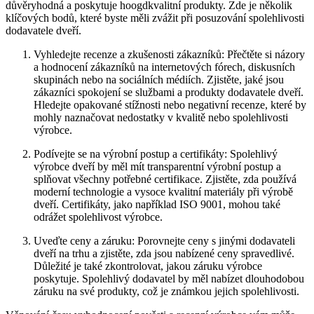
důvěryhodná a poskytuje hoogdkvalitní produkty. Zde je několik
klíčových bodů, které byste měli zvážit při posuzování spolehlivosti
dodavatele dveří.
Vyhledejte recenze a zkušenosti zákazníků: Přečtěte si názory
a hodnocení zákazníků na internetových fórech, diskusních
skupinách nebo na sociálních médiích. Zjistěte, jaké jsou
zákazníci spokojení se službami a produkty dodavatele dveří.
Hledejte opakované stížnosti nebo negativní recenze, které by
mohly naznačovat nedostatky v kvalitě nebo spolehlivosti
výrobce.
Podívejte se na výrobní postup a certifikáty: Spolehlivý
výrobce dveří by měl mít transparentní výrobní postup a
splňovat všechny potřebné certifikace. Zjistěte, zda používá
moderní technologie a vysoce kvalitní materiály při výrobě
dveří. Certifikáty, jako například ISO 9001, mohou také
odrážet spolehlivost výrobce.
Uveďte ceny a záruku: Porovnejte ceny s jinými dodavateli
dveří na trhu a zjistěte, zda jsou nabízené ceny spravedlivé.
Důležité je také zkontrolovat, jakou záruku výrobce
poskytuje. Spolehlivý dodavatel by měl nabízet dlouhodobou
záruku na své produkty, což je známkou jejich spolehlivosti.