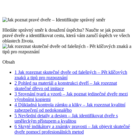
Hledáte správný směr k dosažení úspěchu? Naučte se jak poznat
pravé dveře a identifikovat cestu, která vám zaručí úspěch ve všech
oblastech života.
Obsah
1
Jak rozeznat skutečné dveře od falešných – Pět klíčových
znaků a tipů pro rozpoznání
2
Pohled na materiál a konstrukci dveří – Jak rozeznat
skutečné dřevo od imitace
3
Srovnání tvarů a vzorů – Jak poznat jedinečné dveře mezi
výrobními kopiemi
4
Důkladná kontrola zámku a kliky – Jak rozeznat kvalitní
zabezpečení od nedokonalého
5
Nevšední detaily a design – Jak identifikovat dveře s
uměleckým přístupem a kvalitou
6
Skryté indikátory a známky pravosti – Jak objevit skutečné
dveře pomocí profesionálních metod