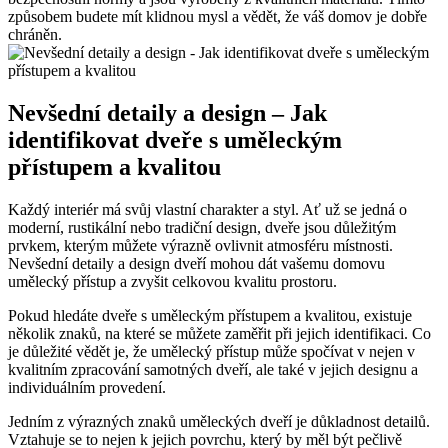
způsobem budete mít klidnou mysl a vědět, že váš domov je dobře
chráněn.
Nevšední detaily a design – Jak
identifikovat dveře s uměleckým
přístupem a kvalitou
Každý interiér má svůj vlastní charakter a styl. Ať už se jedná o
moderní, rustikální nebo tradiční design, dveře jsou důležitým
prvkem, kterým můžete výrazně ovlivnit atmosféru místnosti.
Nevšední detaily a design dveří mohou dát vašemu domovu
umělecký přístup a zvyšit celkovou kvalitu prostoru.
Pokud hledáte dveře s uměleckým přístupem a kvalitou, existuje
několik znaků, na které se můžete zaměřit při jejich identifikaci. Co
je důležité vědět je, že umělecký přístup může spočívat v nejen v
kvalitním zpracování samotných dveří, ale také v jejich designu a
individuálním provedení.
Jedním z výrazných znaků uměleckých dveří je důkladnost detailů.
Vztahuje se to nejen k jejich povrchu, který by měl být pečlivě