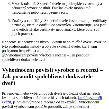
Vzorek odstínů: Skutečné dveře mají obvykle vyrovnaný a
přirozený vzorek odstínů. Falešné dveře mohou mít
nesouměrné nebo nepřirozené vzory.
Značky a certifikáty: Skutečné dveře často obsahují certifikáty
a značky, které je odlišují od falešných. Zkontrolujte, zda jsou
na dveřích nějaké certifikáty nebo značky, které potvrzují
jejich pravost.
Nenechte se nachytat na nízkou kvalitu nebo falešné dveře. Použijte
tyto profesionální metody a objevte skutečné dveře, které vám
poskytnou bezpečnost a pohodlí.
Vyhodnocení pověsti výrobce a recenzí –
Jak posoudit spolehlivost dodavatele
dveří
Při renovaci nebo výběru nových dveří je důležité dbát na jejich
kvalitu a spolehlivost. Jedním z hlavních faktorů,
které byste měli
zvážit
, je pověst výrobce a recenze od zákazníků. Vyhodnocení
pověsti výrobce vám pomůže posoudit, zda je společnost