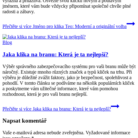
výrazná a přitažlivá. Osvěžte svou kličku novým a poutavým
jménem, které vám bude vždycky připomínat společné chvíle plné
radosti a zábavy.
Přečtěte si více
Jméno pro klika Teo: Moderní a originální volba
Blog
Jaka klika na branu: Která je ta nejlepší?
Výběr správného zabezpečovacího systému pro vaši branu může být
náročný. Existuje mnoho různých značek a typů kliček na trhu. Při
výběru je důležité zvážit faktory, jako je bezpečnost, spolehlivost a
pohodlí. V tomto článku se podíváme na několik populárních kliček
a poskytneme vám užitečné informace, které vám pomohou
rozhodnout, která je pro vaši branu nejlepší.
Přečtěte si více
Jaka klika na branu: Která je ta nejlepší?
Napsat komentář
Vaše e-mailová adresa nebude zveřejněna.
Vyžadované informace