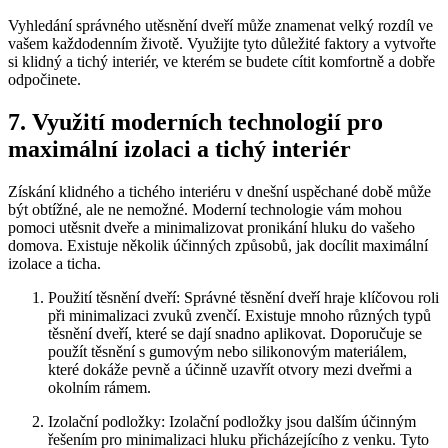
Vyhledání ​správného utěsnění dveří může znamenat velký rozdíl ve
vašem každodenním životě. Využijte tyto důležité faktory a vytvořte
‍si klidný a tichý ‌interiér, ve kterém se budete cítit komfortně a dobře
odpočinete.
7. Využití moderních technologií⁣ pro‌
maximální izolaci a tichý interiér
Získání klidného a tichého interiéru v dnešní uspěchané době může
být obtížné, ⁤ale ne nemožné. Moderní technologie vám⁤ mohou
pomoci utěsnit dveře a ‍minimalizovat pronikání‍ hluku do ⁢vašeho
domova. Existuje několik účinných způsobů, jak docílit maximální
izolace a ticha.
Použití těsnění‍ dveří:⁤ Správné těsnění ‍dveří hraje ⁣klíčovou roli
při minimalizaci zvuků zvenčí. Existuje mnoho ⁢různých⁢ typů
těsnění dveří, které se dají snadno aplikovat. Doporučuje se
použít těsnění s gumovým nebo silikonovým ‍materiálem,
které‌ dokáže pevně⁤ a účinně uzavřít otvory mezi dveřmi a
okolním rámem.
Izolační podložky: Izolační podložky jsou‌ dalším účinným
řešením pro minimalizaci hluku přicházejícího z venku. Tyto