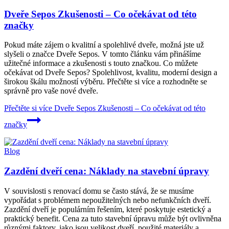
Dveře Sepos Zkušenosti – Co očekávat od této
značky
Pokud máte zájem o kvalitní a spolehlivé dveře, možná jste už
slyšeli o značce Dveře Sepos. V tomto článku vám přinášíme
užitečné informace a zkušenosti s touto značkou. Co můžete
očekávat od Dveře Sepos? Spolehlivost, kvalitu, moderní design a
širokou škálu možností výběru. Přečtěte si více a rozhodněte se
správně pro vaše nové dveře.
Přečtěte si více
Dveře Sepos Zkušenosti – Co očekávat od této
značky
Blog
Zazdění dveří cena: Náklady na stavební úpravy
V souvislosti s renovací domu se často stává, že se musíme
vypořádat s problémem nepoužitelných nebo nefunkčních dveří.
Zazdění dveří je populárním řešením, které poskytuje estetický a
praktický benefit. Cena za tuto stavební úpravu může být ovlivněna
různými faktory, jako jsou velikost dveří, použité materiály a