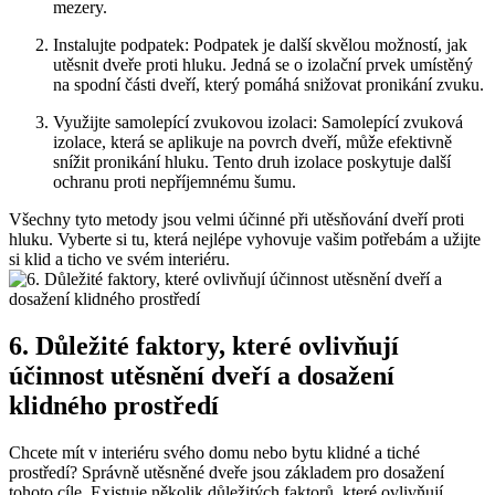
mezery.
Instalujte podpatek:‌ Podpatek je další skvělou možností, jak
utěsnit dveře proti ‍hluku. Jedná ‌se o izolační prvek umístěný
na spodní části dveří, který pomáhá snižovat pronikání zvuku.
Využijte samolepící zvukovou izolaci: Samolepící zvuková
izolace, která se aplikuje na povrch dveří, může efektivně
snížit pronikání hluku. Tento druh ⁤izolace poskytuje další
ochranu proti nepříjemnému šumu.
Všechny tyto metody jsou velmi‍ účinné při utěsňování dveří proti
hluku. Vyberte si⁤ tu, která nejlépe vyhovuje vašim potřebám a užijte
si klid a⁣ ticho ve svém interiéru.
6. Důležité faktory, ⁣které ⁣ovlivňují
účinnost ⁣utěsnění ⁢dveří a dosažení
klidného‍ prostředí
Chcete⁢ mít v interiéru svého domu nebo bytu klidné a‍ tiché
prostředí? Správně utěsněné dveře jsou⁣ základem pro dosažení
tohoto cíle. Existuje ⁢několik⁤ důležitých faktorů,⁣ které‌ ovlivňují