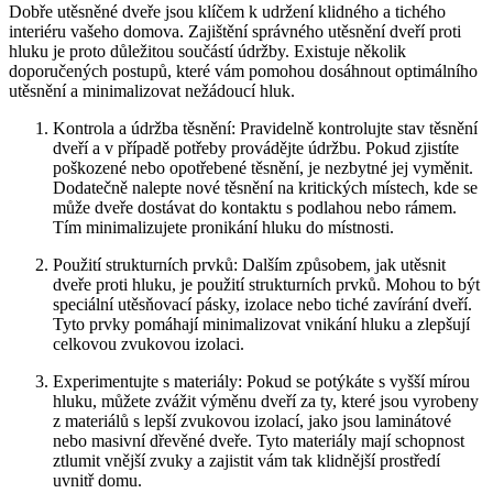
Dobře utěsněné dveře jsou klíčem k‍ udržení klidného a tichého
interiéru vašeho domova. Zajištění správného​ utěsnění dveří proti
hluku je proto důležitou součástí údržby.⁤ Existuje ⁣několik
doporučených postupů, které⁤ vám pomohou dosáhnout optimálního
utěsnění a minimalizovat⁣ nežádoucí ⁤hluk.
Kontrola a údržba těsnění: Pravidelně‌ kontrolujte⁣ stav těsnění
dveří a v případě potřeby​ provádějte údržbu. Pokud zjistíte
poškozené ⁤nebo opotřebené těsnění, je nezbytné jej vyměnit.
Dodatečně nalepte nové těsnění ‌na ⁣kritických místech, kde se
může ‌dveře dostávat do kontaktu⁣ s‌ podlahou nebo rámem.
Tím minimalizujete pronikání ⁤hluku do místnosti.
Použití strukturních prvků: Dalším způsobem, jak utěsnit
dveře proti hluku, je použití strukturních prvků. Mohou to být
speciální utěsňovací pásky, izolace nebo tiché zavírání dveří.
Tyto prvky ‌pomáhají minimalizovat vnikání hluku a zlepšují
celkovou zvukovou izolaci.
Experimentujte s materiály: Pokud se potýkáte s vyšší mírou
hluku, můžete zvážit výměnu dveří ⁣za ty, které jsou vyrobeny
z materiálů s lepší zvukovou izolací, jako jsou laminátové
nebo masivní dřevěné⁣ dveře. Tyto materiály mají schopnost
ztlumit vnější​ zvuky ‌a zajistit vám tak ⁣klidnější prostředí
uvnitř domu.