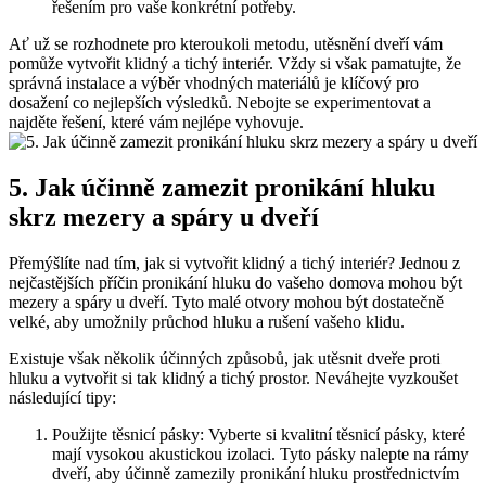
⁤řešením‌ pro vaše konkrétní potřeby.
Ať už se rozhodnete pro‍ kteroukoli metodu, utěsnění dveří‍ vám
⁤pomůže vytvořit ‍klidný a tichý interiér. Vždy ‍si však pamatujte, že
správná instalace a výběr ‍vhodných materiálů ⁣je klíčový pro ​
dosažení co ‌nejlepších výsledků. Nebojte ⁢se experimentovat a
najděte ⁢řešení, které vám nejlépe vyhovuje.
5. Jak⁤ účinně zamezit pronikání hluku
skrz‌ mezery a spáry u dveří
Přemýšlíte nad tím, jak si vytvořit klidný ⁤a tichý interiér? Jednou z
nejčastějších příčin pronikání hluku do ⁤vašeho domova mohou být
mezery a spáry u dveří. Tyto malé otvory mohou být ⁢dostatečně
velké, aby umožnily průchod hluku a​ rušení vašeho klidu.
Existuje však několik účinných způsobů, jak utěsnit dveře proti
hluku a vytvořit si tak klidný a⁤ tichý prostor.‍ Neváhejte vyzkoušet
následující tipy:
Použijte ​těsnicí ‍pásky: Vyberte ⁣si kvalitní těsnicí‍ pásky, které
mají ​vysokou akustickou izolaci. Tyto‍ pásky nalepte na‌ rámy
dveří, aby účinně zamezily pronikání hluku prostřednictvím