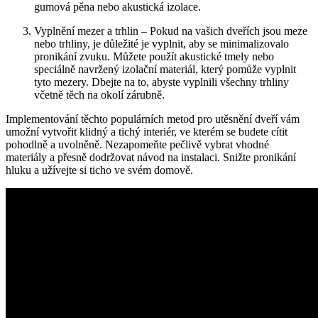
⁤gumová pěna ⁤nebo akustická izolace.
Vyplnění mezer⁣ a trhlin – Pokud​ na vašich dveřích‌ jsou meze⁢
nebo trhliny, je důležité je vyplnit, aby se minimalizovalo​
pronikání zvuku. Můžete použít akustické tmely‍ nebo
‌speciálně navržený izolační materiál, který pomůže vyplnit
tyto mezery. Dbejte‍ na to, abyste vyplnili všechny trhliny
včetně těch na okolí zárubně.
Implementování⁢ těchto populárních metod pro utěsnění dveří vám
umožní vytvořit klidný a⁢ tichý interiér, ve⁢ kterém se budete cítit
‍pohodlně a uvolněně. Nezapomeňte pečlivě vybrat vhodné
materiály a přesně dodržovat návod na instalaci. Snižte ‌pronikání
⁣hluku a užívejte si ⁢ticho ⁢ve svém‍ domově.