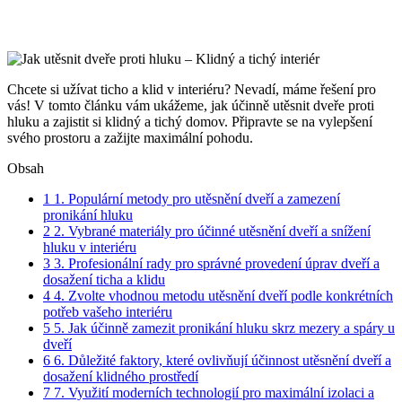
Chcete si užívat ticho a klid v⁤ interiéru?⁤ Nevadí, máme řešení pro ​
vás! V tomto článku vám ukážeme, jak účinně utěsnit dveře proti
hluku a zajistit si‍ klidný a tichý domov. ‌Připravte se na vylepšení
svého prostoru ‍a zažijte maximální pohodu.
Obsah
1
1. Populární⁤ metody⁢ pro utěsnění dveří a zamezení
pronikání ⁤hluku
2
2. Vybrané materiály pro účinné utěsnění dveří a snížení
hluku v interiéru
3
3. Profesionální rady pro správné provedení úprav dveří a
dosažení ticha ‌a klidu
4
4. Zvolte vhodnou metodu utěsnění‌ dveří podle konkrétních
potřeb ‍vašeho‌ interiéru
5
5. Jak⁤ účinně zamezit pronikání hluku skrz‌ mezery a spáry u
dveří
6
6. Důležité faktory, ⁣které ⁣ovlivňují účinnost ⁣utěsnění ⁢dveří a
dosažení klidného‍ prostředí
7
7. Využití moderních technologií⁣ pro‌ maximální izolaci a