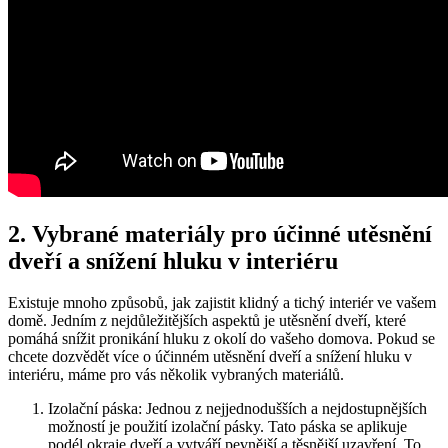
2. Vybrané materiály pro účinné utěsnění
dveří a snížení hluku v interiéru
Existuje mnoho způsobů, jak zajistit klidný a tichý ⁣interiér⁤ ve vašem
domě. Jedním z⁢ nejdůležitějších‌ aspektů je utěsnění dveří, které
pomáhá snížit pronikání hluku z okolí do ⁣vašeho domova. Pokud se ​
chcete dozvědět ​více o účinném utěsnění dveří a snížení ‌hluku ‌v
interiéru, máme⁣ pro vás několik vybraných materiálů.
Izolační páska: Jednou⁢ z nejjednodušších a nejdostupnějších
možností je použití izolační pásky. Tato páska⁤ se ‍aplikuje
podél okraje dveří a vytváří pevnější‌ a těsnější uzavření. ​To