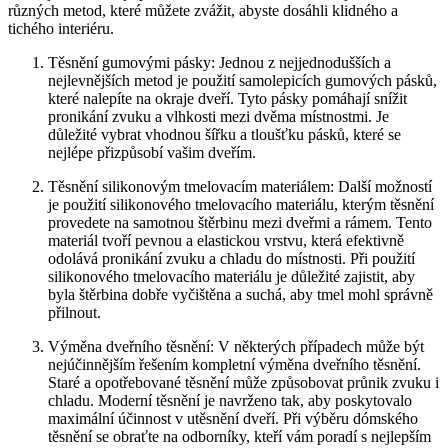
různých metod, které⁤ můžete​ zvážit, ⁣abyste dosáhli klidného a
tichého ⁣interiéru.
Těsnění gumovými pásky: Jednou z nejjednodušších‍ a
nejlevnějších metod je použití samolepicích gumových pásků,
​které nalepíte na okraje dveří. Tyto pásky pomáhají snížit
pronikání zvuku a⁢ vlhkosti mezi dvěma místnostmi. Je
důležité vybrat vhodnou šířku a tloušťku pásků, které se
nejlépe přizpůsobí vašim dveřím.
Těsnění silikonovým​ tmelovacím​ materiálem: Další možností
je ⁢použití silikonového tmelovacího materiálu, kterým ⁣těsnění
provedete na samotnou štěrbinu mezi ​dveřmi a rámem. Tento⁣
materiál tvoří pevnou a elastickou vrstvu, která‌ efektivně
odolává pronikání zvuku‍ a chladu do místnosti. Při⁤ použití
silikonového ⁢tmelovacího materiálu ​je důležité zajistit, aby
byla štěrbina dobře vyčištěna ‌a suchá, aby ⁣tmel⁣ mohl správně
přilnout.
Výměna dveřního těsnění: V některých ⁣případech může být
nejúčinnějším řešením kompletní ‌výměna dveřního těsnění.
Staré a opotřebované těsnění může způsobovat průnik zvuku i
chladu. Moderní těsnění je navrženo tak, aby poskytovalo
maximální ⁢účinnost v utěsnění dveří. Při výběru dómského
těsnění se obraťte na ‍odborníky, kteří vám poradí ⁢s nejlepším