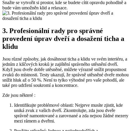
Snažte​ se‍ vytvořit si prostor, kde se budete cítit opravdu⁣ pohodlně a
bude vám‌ umožněn klid a ⁢relaxace.
3. Profesionální rady pro správné
provedení úprav dveří a dosažení ticha ‌a
klidu
Jsou různé⁣ způsoby, ⁤jak dosáhnout ticha a klidu ve svém interiéru, a
jedním z⁢ klíčových kroků je zajištění správného‌ utěsnění dveří.
Když jsou dveře dobře​ utěsněné, můžete výrazně snížit⁤ propustnost
zvuků do místnosti. ⁣Testy⁢ ukazují, že správně utěsněné dveře‍ mohou
snížit hluk až o 50 %. Není‌ to tylko výhodné pro vaše pohodlí, ale
také pro udržení soukromí ⁣a ⁤koncentrace.
Zde jsou některé :
Identifikujte problémové oblasti: Nejprve ⁢musíte zjistit, kde
uniká zvuk z vašich dveří. Zkontrolujte, ⁢zda ​jsou dveře
správně namontované a‍ zarovnané a zda nejsou žádné mezery
mezi rámem a dveřmi.
Použijte utěsnění:⁣ Jednou z​ nejjednodušších a