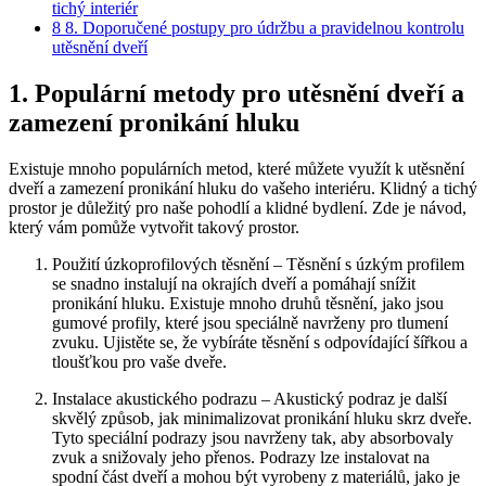
tichý interiér
8
8. Doporučené postupy pro údržbu a pravidelnou⁤ kontrolu
utěsnění dveří
1. Populární⁤ metody⁢ pro utěsnění dveří a
zamezení pronikání ⁤hluku
Existuje mnoho populárních metod, které můžete využít k utěsnění
dveří a zamezení pronikání hluku do vašeho interiéru. ‌Klidný a tichý
prostor ⁢je ‌důležitý pro naše pohodlí a klidné bydlení. Zde je ⁣návod,
který vám pomůže vytvořit takový prostor.
Použití úzkoprofilových těsnění – Těsnění s úzkým profilem
se snadno instalují ​na okrajích dveří⁤ a pomáhají snížit
pronikání hluku. Existuje ⁣mnoho druhů ⁣těsnění, jako jsou
gumové profily, které jsou speciálně ⁢navrženy‌ pro tlumení
zvuku. Ujistěte se, že vybíráte těsnění s odpovídající šířkou a‍
tloušťkou pro vaše dveře.
Instalace akustického podrazu ⁤– Akustický podraz je další
skvělý způsob, jak⁢ minimalizovat pronikání ⁤hluku skrz dveře.
Tyto speciální podrazy jsou navrženy tak, aby absorbovaly
zvuk a snižovaly jeho přenos. ⁣Podrazy lze instalovat na⁢
spodní část ​dveří a mohou být vyrobeny z materiálů, jako je