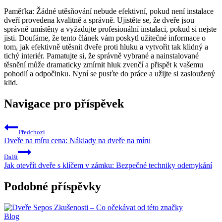
Paměťka: Žádné utěsňování nebude efektivní, ⁣pokud není ‍instalace
dveří ⁣provedena kvalitně a správně. Ujistěte ‌se, že dveře jsou
správně umístěny a vyžadujte profesionální ⁣instalaci, pokud‌ si nejste
jisti. Doufáme, že tento‌ článek vám poskytl užitečné informace o
tom, jak efektivně utěsnit dveře proti hluku a vytvořit tak ​klidný a
tichý interiér. Pamatujte ‍si, že správně vybrané a ‌nainstalované
těsnění může⁣ dramaticky zmírnit hluk zvenčí a přispět‍ k vašemu
pohodlí a odpočinku. ⁢Nyní ⁤se⁤ pusťte do práce a užijte⁣ si ⁢zasloužený
klid.
Navigace pro příspěvek
Předchozí
Dveře na míru cena: Náklady na dveře na míru
Další
Jak otevřít dveře s klíčem v zámku: Bezpečné techniky odemykání
Podobné příspěvky
Blog