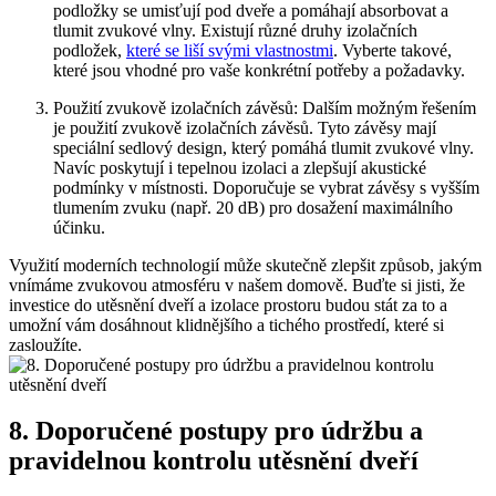
podložky se umisťují pod dveře a ⁤pomáhají absorbovat a
⁣tlumit zvukové vlny. Existují různé druhy izolačních
podložek,
které se liší svými vlastnostmi
. Vyberte takové,
které jsou vhodné pro vaše konkrétní potřeby a ‍požadavky.
Použití⁢ zvukově izolačních závěsů: Dalším ⁣možným řešením
je​ použití zvukově izolačních závěsů. Tyto závěsy mají
speciální ‌sedlový design,⁢ který pomáhá tlumit zvukové vlny.
Navíc poskytují i tepelnou izolaci a zlepšují akustické
podmínky v místnosti. Doporučuje se vybrat závěsy ​s vyšším
tlumením zvuku (např. 20 dB) pro‌ dosažení maximálního
účinku.
Využití moderních technologií může skutečně zlepšit způsob, jakým⁣
vnímáme zvukovou atmosféru v našem domově. Buďte si jisti, že
investice do utěsnění⁢ dveří a izolace⁤ prostoru budou stát za to a
umožní vám dosáhnout klidnějšího a tichého prostředí, které si
zasloužíte.
8. Doporučené postupy pro údržbu a
pravidelnou⁤ kontrolu utěsnění dveří