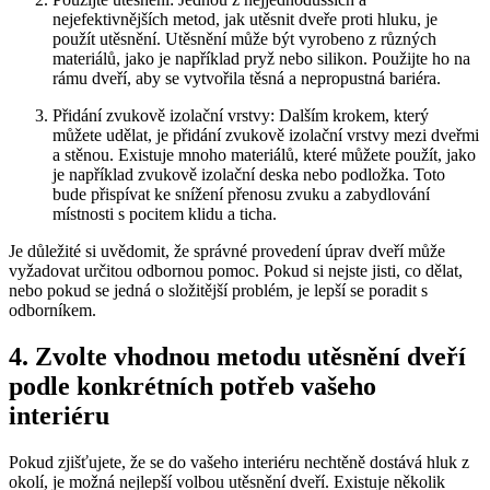
nejefektivnějších metod, jak utěsnit dveře proti‌ hluku,​ je
použít utěsnění. Utěsnění může být vyrobeno z různých
materiálů, jako ‍je například pryž nebo silikon. ⁤Použijte ho na
rámu dveří, aby se vytvořila těsná a nepropustná bariéra.
Přidání zvukově izolační ⁢vrstvy: Dalším krokem, který
můžete udělat, je přidání zvukově izolační vrstvy mezi dveřmi
a ‍stěnou. ‍Existuje mnoho materiálů, které⁣ můžete použít, jako
je například ‍zvukově izolační deska nebo podložka. Toto
bude přispívat ke snížení přenosu zvuku a zabydlování
místnosti ‌s pocitem klidu a ticha.
Je důležité si uvědomit, že správné provedení úprav ⁤dveří může
vyžadovat určitou odbornou​ pomoc. Pokud si nejste jisti, co‍ dělat,
nebo pokud se jedná o ⁢složitější problém, je lepší se poradit s
odborníkem.
4. Zvolte vhodnou metodu utěsnění‌ dveří
podle konkrétních potřeb ‍vašeho‌
interiéru
Pokud zjišťujete, že se‌ do vašeho‌ interiéru nechtěně dostává hluk z
okolí, ⁣je možná nejlepší volbou utěsnění dveří. Existuje několik