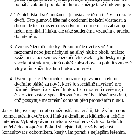
pomáhá zabránit pronikání hluku a snižuje ⁣také únik energie.
Těsnicí lišta: Další možností je instalace těsnicí lišty na okraje
dveří. Tato gumová lišta má excelentní izolační vlastnosti a
dokonale těsní mezeru mezi dveřmi a rámem. To ‌zabraňuje
nejen pronikání hluku, ale také ⁣studenému vzduchu a prachu
do interiéru.
Zvukově izolační desky: Pokud⁤ máte dveře s ​většími
mezerami nebo jste náchylní na silný ‌hluk z okolí, můžete⁣
zvážit instalaci zvukově izolačních⁣ desek. Tyto desky mají
speciální strukturu,⁣ která dokáže absorbovat a pohltit zvukové
vlny a tím snížit hladinu hluku‌ v interiéru.
Dveřní pláště: Pokročilejší možností je výměna celého
dveřního pláště za nový, ⁣který je speciálně navržený ⁢pro
účinné utěsnění a snížení hluku. Tyto moderní dveře mají
často více vrstev, specializované materiály a těsné uzavření,
což poskytuje ​maximální ochranu před pronikáním hluku.
Jak ‍vidíte, existuje mnoho ‌možností a materiálů, které vám mohou
pomoci utěsnit dveře⁣ proti hluku a dosáhnout klidného a tichého
interiéru. Vybrat správnou​ metodu závisí na vašich konkrétních
⁢potřebách a rozpočtu. Pokud ⁢si nejste jisti, je vždy nejlepší
konzultovat s odborníkem, který vám ‌poradí s nejlepším řešením.