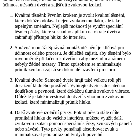
účinnost utěsnění ‍dveří a zajišťují zvukovou ‍izolaci.
Kvalitní ​těsnění: Prvním krokem je zvolit kvalitní⁢ těsnění,
které dokáže odolávat nejen ​zvukovému ⁤tlaku, ale ‍také
tepelným změnám. Nejlepší možností je využít speciální
těsnící pásky, které se ‍snadno aplikují na okraje dveří a ​
zabraňují přístupu hluku do ‍interiéru.
Správná montáž: Správná montáž utěsnění⁢ je klíčová ⁤pro
účinnost celého procesu. Je důležité zajistit, aby ‌těsnění bylo
rovnoměrně přitlačeno k dveřím a aby mezi ním a rámem
‍nebyly ⁢žádné mezery. Tímto způsobem se minimalizuje
průnik zvuku a zajistí se dokonalé​ uzavření prostoru.
Kvalitní dveře: Samotné dveře hrají také velkou roli ‌při‍
dosažení klidného prostředí. Vybírejte dveře s dostatečnou
tloušťkou a pevností, které dokážou tlumit zvukové vibrace.
Důležité je také investovat ⁣do dveří ‌s vhodnou ‌zvukovou
izolací, které minimalizují průnik hluku.
Další ‍zvukové izolační prvky: Pokud ‌přesto stále cítíte
pronikání hluku do vašeho interiéru, můžete využít⁣ další‌
zvukovou izolaci pomocí speciální stěrky, zvukových⁣ panelů
nebo ⁤závěsů. Tyto prvky pomáhají absorbovat zvuk a
minimalizovat jeho odraz od tvrdých povrchů.