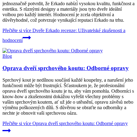
jednoznačně potvrdit, že Erkado nabízí vysokou kvalitu, funkčnost a
estetiku. S různými designy a materiály jsou tyto dveře ideální
volbou pro každý interiér. Hodnocení je zcela objektivní a
důvěryhodné, což potvrzuje vynikající reputaci Erkado na trhu.
Přečtěte si více
Dveře Erkado recenze: Uživatelské zkušenosti a
hodnocení
Blog
Oprava dveří sprchového koutu: Odborné opravy
Sprchový kout je nedílnou součástí každé koupelny, a narušení jeho
funkčnosti může být frustrující. Šťastoukem je, že profesionální
oprava dveří sprchového koutu je tu, aby vám pomohla. Odborníci s
know-how a zkušenostmi dokážou vyřešit všechny problémy s
vaším sprchovým koutem, ať už jde o utěsnění, opravu závěsů nebo
výměnu poškozených dílů. S důvěrou se obraťte na odborníky a
nechte je obnovit vaši sprchovou oázu.
Přečtěte si více
Oprava dveří sprchového koutu: Odborné opravy