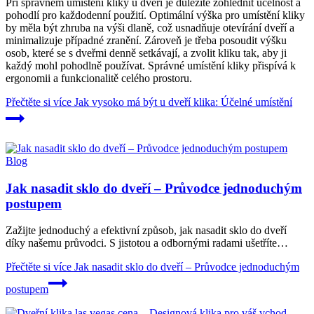
Při správném umístění kliky u dveří je důležité zohlednit účelnost a
pohodlí pro každodenní použití. Optimální výška pro umístění kliky
by měla být zhruba na výši dlaně, což usnadňuje otevírání dveří a
minimalizuje případné zranění. Zároveň je třeba posoudit výšku
osob, které se s dveřmi denně setkávají, a zvolit kliku tak, aby ji
každý mohl pohodlně používat. Správné umístění kliky přispívá k
ergonomii a funkcionalitě celého prostoru.
Přečtěte si více
Jak vysoko má být u dveří klika: Účelné umístění
Blog
Jak nasadit sklo do dveří – Průvodce jednoduchým
postupem
Zažijte jednoduchý a efektivní způsob, jak nasadit sklo do dveří
díky našemu průvodci. S jistotou a odbornými radami ušetříte…
Přečtěte si více
Jak nasadit sklo do dveří – Průvodce jednoduchým
postupem