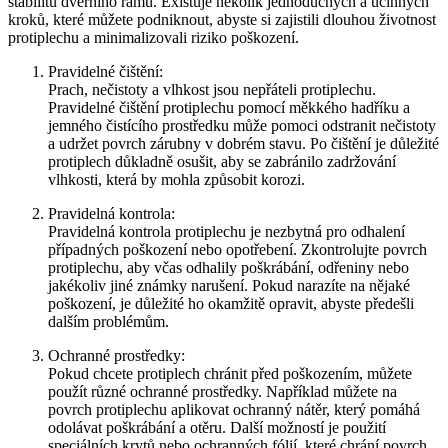
stabilitu dveřního rámu. Existuje několik jednoduchých a účinných
kroků, které můžete podniknout, abyste si zajistili dlouhou životnost
protiplechu a minimalizovali riziko poškození.
Pravidelné čištění:
Prach, nečistoty a vlhkost jsou nepřáteli protiplechu.
Pravidelné čištění protiplechu pomocí měkkého hadříku a
jemného čistícího prostředku může pomoci odstranit nečistoty
a udržet povrch zárubny v dobrém stavu. Po čištění je důležité
protiplech důkladně osušit, aby se zabránilo zadržování
vlhkosti, která by mohla způsobit korozi.
Pravidelná kontrola:
Pravidelná kontrola protiplechu je nezbytná pro odhalení
případných poškození nebo opotřebení. Zkontrolujte povrch
protiplechu, aby včas odhalily poškrábání, odřeniny nebo
jakékoliv jiné známky narušení. Pokud narazíte na nějaké
poškození, je důležité ho okamžitě opravit, abyste předešli
dalším problémům.
Ochranné prostředky:
Pokud chcete protiplech chránit před poškozením, můžete
použít různé ochranné prostředky. Například můžete na
povrch protiplechu aplikovat ochranný nátěr, který pomáhá
odolávat poškrábání a otěru. Další možností je použití
speciálních krytů nebo ochranných fólií, které chrání povrch