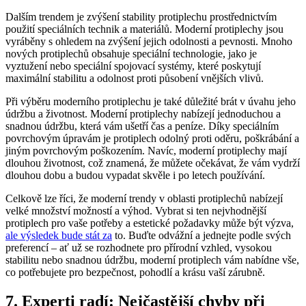
Dalším trendem je zvýšení stability protiplechu prostřednictvím
použití speciálních technik a materiálů. Moderní protiplechy jsou
vyráběny s ohledem na zvýšení jejich odolnosti a pevnosti. Mnoho
nových protiplechů obsahuje speciální technologie, jako je
vyztužení nebo speciální spojovací systémy, které poskytují
maximální stabilitu a odolnost proti působení vnějších vlivů.
Při výběru moderního protiplechu je také důležité brát v úvahu jeho
údržbu a životnost. Moderní protiplechy nabízejí jednoduchou a
snadnou údržbu, která vám ušetří čas a peníze. Díky speciálním
povrchovým úpravám je protiplech odolný proti oděru, poškrábání a
jiným povrchovým poškozením. Navíc, moderní protiplechy mají
dlouhou životnost, což znamená, že můžete očekávat, že vám vydrží
dlouhou dobu a budou vypadat skvěle i po letech používání.
Celkově lze říci, že moderní trendy v oblasti protiplechů nabízejí
velké množství možností a výhod. Vybrat si ten nejvhodnější
protiplech pro vaše potřeby a estetické požadavky může být výzva,
ale výsledek bude stát za
to. Buďte odvážní a jednejte podle svých
preferencí – ať už se rozhodnete pro přírodní vzhled, vysokou
stabilitu nebo snadnou údržbu, moderní protiplech vám nabídne vše,
co potřebujete pro bezpečnost, pohodlí a krásu vaší zárubně.
7. Experti radí: Nejčastější chyby při