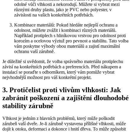
odolné vůči vlhkosti a nekorodují. Můžete si vybrat mezi
různými druhy plastu, jako je PVC nebo polyester, v
závislosti na vašich konkrétních potřebách.
Kombinace materiálů: Pokud hledáte nejlepší ochranu a
odolnost, můžete zvážit i kombinaci různých materiálů.
Například protiplech s hliníkovou vrstvou pro odolnost proti
korozím a ocelovou výztuž pro pevnost a stabilitu. Tato volba
vám poskytne výhody obou materiálů a zajistí maximální
ochranu vaší zárubně.
Je důležité si uvědomit, že volba správného materiálu protiplechu
závisí na konkrétních potřebách a preferencích. Před nákupem a
instalací se poraďte s odborníkem, který vám pomůže vybrat
nejvhodnější možnost pro váš konkrétní projekt.
3. Protičelist proti vlivům vlhkosti: Jak
zabránit poškození a zajištění dlouhodobé
stability zárubně
Vlhkost je jedním z hlavních problémů, který může poškodit
zárubeň vaší dveře. Je-li zárubně vystavena přílišné vlhkosti, může
dojít k otoku, deformaci a dokonce i hnití dřeva. To může způsobit