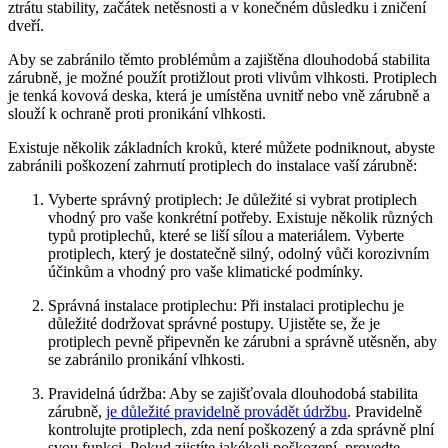
ztrátu stability, začátek netěsnosti a v konečném důsledku i zničení
dveří.
Aby se zabránilo těmto problémům a zajištěna dlouhodobá stabilita
zárubně, je možné použít protižlout proti vlivům vlhkosti. Protiplech
je tenká kovová deska, která je umístěna uvnitř nebo vně zárubně a
slouží k ochraně proti pronikání vlhkosti.
Existuje několik základních kroků, které můžete podniknout, abyste
zabránili poškození zahrnutí protiplech do instalace vaší zárubně:
Vyberte správný protiplech: Je důležité si vybrat protiplech
vhodný pro vaše konkrétní potřeby. Existuje několik různých
typů protiplechů, které se liší sílou a materiálem. Vyberte
protiplech, který je dostatečně silný, odolný vůči korozivním
účinkům a vhodný pro vaše klimatické podmínky.
Správná instalace protiplechu: Při instalaci protiplechu je
důležité dodržovat správné postupy. Ujistěte se, že je
protiplech pevně připevněn ke zárubni a správně utěsněn, aby
se zabránilo pronikání vlhkosti.
Pravidelná údržba: Aby se zajišťovala dlouhodobá stabilita
zárubně,
je důležité pravidelně provádět údržbu
. Pravidelně
kontrolujte protiplech, zda není poškozený a zda správně plní
svou funkci. Pokud zjistíte jakékoli poškození, provedte