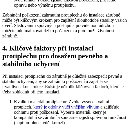
opravu nebo výměnu protiplechu.
Zabránění poškození zahrnutím protiplechu do instalace zárubně
může být klíčovým krokem pro zajištění dlouhodobé stability vašich
dveří. Sledováním správných postupů a pravidelnou údržbou
můžete minimalizovat riziko poškození a prodloužit životnost
zárubně.
4. Klíčové faktory při instalaci
protiplechu pro dosažení pevného a
stabilního uchycení
Při instalaci protiplechu do zárubně je důležité zabezpečit pevné a
stabilní uchycení, aby se zabránilo poškození a zajistila se
trvanlivost konstrukce. Existuje několik klíčových faktorů, které je
třeba zohlednit při této instalaci.
Kvalitní materiál protiplechu: Zvolte vysoce kvalitní
protplech,
který je odolný vůči vnějším vlivům
a zajišťuje
ochranu proti poškození. Vyberte materiál, který je
kompatibilní se zárubní a současně zajistí správnou funkčnost
(např. odolnost vůči korozi).