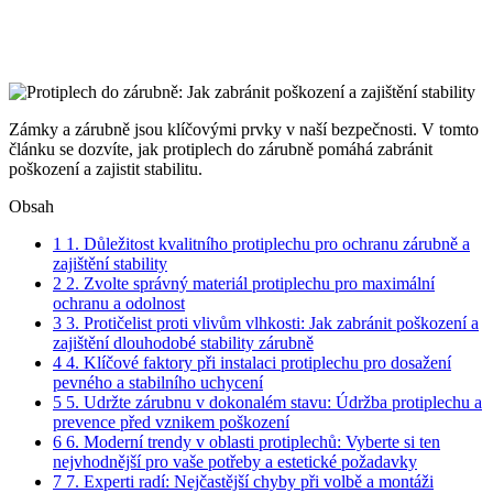
Zámky a zárubně jsou klíčovými prvky v naší bezpečnosti. V tomto
článku se dozvíte, jak protiplech do zárubně pomáhá zabránit
poškození a zajistit stabilitu.
Obsah
1
1. Důležitost kvalitního protiplechu pro ochranu zárubně a
zajištění stability
2
2. Zvolte správný materiál protiplechu pro maximální
ochranu a odolnost
3
3. Protičelist proti vlivům vlhkosti: Jak zabránit poškození a
zajištění dlouhodobé stability zárubně
4
4. Klíčové faktory při instalaci protiplechu pro dosažení
pevného a stabilního uchycení
5
5. Udržte zárubnu v dokonalém stavu: Údržba protiplechu a
prevence před vznikem poškození
6
6. Moderní trendy v oblasti protiplechů: Vyberte si ten
nejvhodnější pro vaše potřeby a estetické požadavky
7
7. Experti radí: Nejčastější chyby při volbě a montáži