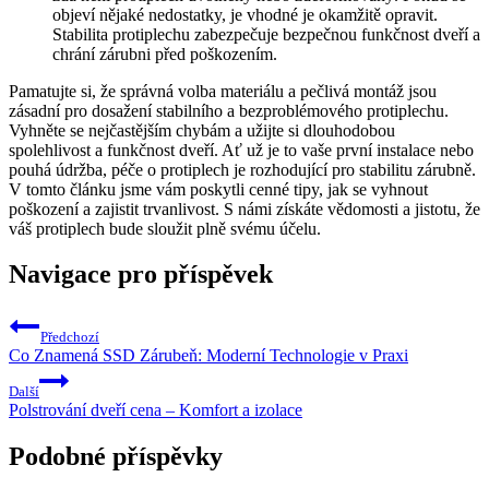
objeví nějaké nedostatky, je vhodné je okamžitě opravit.
Stabilita protiplechu zabezpečuje bezpečnou funkčnost dveří a
chrání zárubni před poškozením.
Pamatujte si, že správná volba materiálu a pečlivá montáž jsou
zásadní pro dosažení stabilního a bezproblémového protiplechu.
Vyhněte se nejčastějším chybám a užijte si dlouhodobou
spolehlivost a funkčnost dveří. Ať už je to vaše první instalace nebo
pouhá údržba, péče o protiplech je rozhodující pro stabilitu zárubně.
V tomto článku jsme vám poskytli cenné tipy, jak se vyhnout
poškození a zajistit trvanlivost. S námi získáte vědomosti a jistotu, že
váš protiplech bude sloužit plně svému účelu.
Navigace pro příspěvek
Předchozí
Co Znamená SSD Zárubeň: Moderní Technologie v Praxi
Další
Polstrování dveří cena – Komfort a izolace
Podobné příspěvky