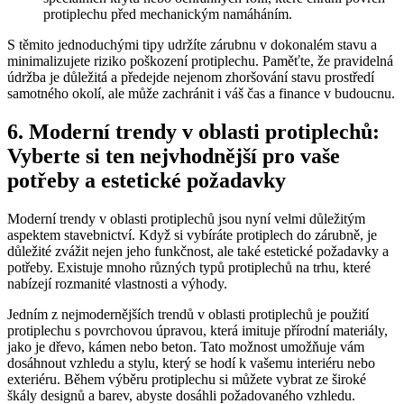
protiplechu před mechanickým namáháním.
S těmito jednoduchými tipy udržíte zárubnu v dokonalém stavu a
minimalizujete riziko poškození protiplechu. Paměťte, že pravidelná
údržba je důležitá a předejde nejenom zhoršování stavu prostředí
samotného okolí, ale může zachránit i váš čas a finance v budoucnu.
6. Moderní trendy v oblasti protiplechů:
Vyberte si ten nejvhodnější pro vaše
potřeby a estetické požadavky
Moderní trendy v oblasti protiplechů jsou nyní velmi důležitým
aspektem stavebnictví. Když si vybíráte protiplech do zárubně, je
důležité zvážit nejen jeho funkčnost, ale také estetické požadavky a
potřeby. Existuje mnoho různých typů protiplechů na trhu, které
nabízejí rozmanité vlastnosti a výhody.
Jedním z nejmodernějších trendů v oblasti protiplechů je použití
protiplechu s povrchovou úpravou, která imituje přírodní materiály,
jako je dřevo, kámen nebo beton. Tato možnost umožňuje vám
dosáhnout vzhledu a stylu, který se hodí k vašemu interiéru nebo
exteriéru. Během výběru protiplechu si můžete vybrat ze široké
škály designů a barev, abyste dosáhli požadovaného vzhledu.