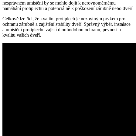
nesprávném umístění by se mohlo dojít k nerovnoměrnému
namáhání protiplechu a potenciálně k poškození zárubně nebo dveří.
Celkově lze říci, že kvalitní protiplech je nezbytným prvkem pro
ochranu zárubně a zajištění stability dveří. Správný výběr, instalace
a umístění protiplechu zajistí dlouhodobou ochranu, pevnost a
kvalitu vašich dveří.