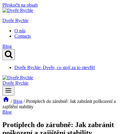
Přeskočit na obsah
Dveře Rychle
O nás
Contacts
Blog
Dveře Rychle: Dveře, co stojí za to otevřít!
Dveře Rychle
/
Blog
/
Protiplech do zárubně: Jak zabránit poškození a
zajištění stability
Blog
Protiplech do zárubně: Jak zabránit
poškození a zajištění stability