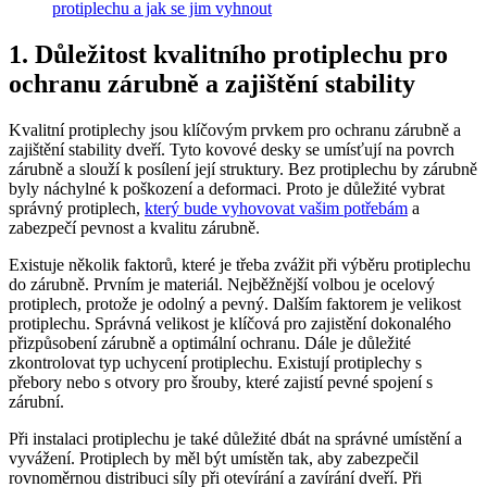
protiplechu a jak se jim vyhnout
1. Důležitost kvalitního protiplechu pro
ochranu zárubně a zajištění stability
Kvalitní protiplechy jsou klíčovým prvkem pro ochranu zárubně a
zajištění stability dveří. Tyto kovové desky se umísťují na povrch
zárubně a slouží k posílení její struktury. Bez protiplechu by zárubně
byly náchylné k poškození a deformaci. Proto je důležité vybrat
správný protiplech,
který bude vyhovovat vašim potřebám
a
zabezpečí pevnost a kvalitu zárubně.
Existuje několik faktorů, které je třeba zvážit při výběru protiplechu
do zárubně. Prvním je materiál. Nejběžnější volbou je ocelový
protiplech, protože je odolný a pevný. Dalším faktorem je velikost
protiplechu. Správná velikost je klíčová pro zajistění dokonalého
přizpůsobení zárubně a optimální ochranu. Dále je důležité
zkontrolovat typ uchycení protiplechu. Existují protiplechy s
přebory nebo s otvory pro šrouby, které zajistí pevné spojení s
zárubní.
Při instalaci protiplechu je také důležité dbát na správné umístění a
vyvážení. Protiplech by měl být umístěn tak, aby zabezpečil
rovnoměrnou distribuci síly při otevírání a zavírání dveří. Při