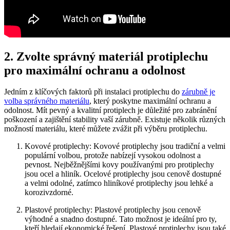
2. Zvolte správný materiál protiplechu
pro maximální ochranu a odolnost
Jedním z klíčových faktorů při instalaci protiplechu do
zárubně je
volba správného materiálu
, který poskytne maximální ochranu a
odolnost. Mít pevný a kvalitní protiplech je důležité pro zabránění
poškození a zajištění stability vaší zárubně. Existuje několik různých
možností materiálu, které můžete zvážit při výběru protiplechu.
Kovové protiplechy: Kovové protiplechy jsou tradiční a velmi
populární volbou, protože nabízejí vysokou odolnost a
pevnost. Nejběžnějšími kovy používanými pro protiplechy
jsou ocel a hliník. Ocelové protiplechy jsou cenově dostupné
a velmi odolné, zatímco hliníkové protiplechy jsou lehké a
korozivzdorné.
Plastové protiplechy: Plastové protiplechy jsou cenově
výhodné a snadno dostupné. Tato možnost je ideální pro ty,
kteří hledají ekonomické řešení. Plastové protiplechy jsou také