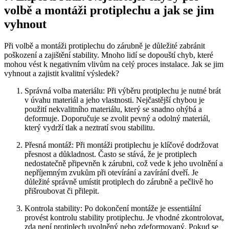
volbě a montáži protiplechu a jak se jim
vyhnout
Při volbě a montáži protiplechu do zárubně je důležité zabránit
poškození a zajištění stability. Mnoho lidí se dopouští chyb, které
mohou vést k negativním vlivům na celý proces instalace. Jak se jim
vyhnout a zajistit kvalitní výsledek?
Správná volba materiálu: Při výběru protiplechu je nutné brát
v úvahu materiál a jeho vlastnosti. Nejčastější chybou je
použití nekvalitního materiálu, který se snadno ohýbá a
deformuje. Doporučuje se zvolit pevný a odolný materiál,
který vydrží tlak a neztratí svou stabilitu.
Přesná montáž: Při montáži protiplechu je klíčové dodržovat
přesnost a důkladnost. Často se stává, že je protiplech
nedostatečně připevněn k zárubni, což vede k jeho uvolnění a
nepříjemným zvukům při otevírání a zavírání dveří. Je
důležité správně umístit protiplech do zárubně a pečlivě ho
přišroubovat či přilepit.
Kontrola stability: Po dokončení montáže je essentiální
provést kontrolu stability protiplechu. Je vhodné zkontrolovat,
zda není protiplech uvolněný nebo zdeformovaný. Pokud se