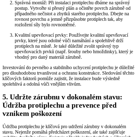
Správná montáž: Při instalaci protiplechu dbáme na správný
postup. Vytvořte si přesný plán a očistěte povrch zárubně od
případného nečistot a zbytků starého protiplechu. Dbejte na
rovnost povrchu a jemně přizpůsobte protiplech tak, aby
rozložení síly bylo rovnoměrné.
Kvalitní upevňovací prvky: Používejte kvalitní upevňovací
prvky, které jsou odolné vůči namáhání a spolehlivě drží
protiplech na místě. Je také důležité zvolit správný typ
upevňovacích prvků (např. šrouby nebo hmoždinky), který je
vhodný pro daný materiál zárubně.
Investování do pevného a stabilního uchycení protiplechu je důležité
pro dlouhodobou trvanlivost a ochranu konstrukce. Sledování těchto
klíčových faktorů pomůže zajistit, že instalace bude výsledně
spolehlivá a odolná vůči vnějším vlivům.
5. Udržte zárubnu v dokonalém stavu:
Údržba protiplechu a prevence před
vznikem poškození
Údržba protiplechu je klíčová pro udržení zárubny v dokonalém
stavu. Nejenže pomáhá předcházet poškození, ale také zajišťuje