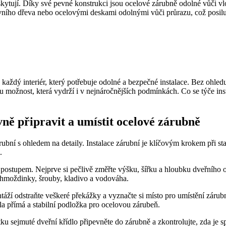
oskytují. Díky své pevné konstrukci jsou ocelové zárubně odolné vůči
ivního dřeva nebo ocelovými deskami odolnými vůči průrazu, což posiluj
ždý interiér, který‍ potřebuje odolné a bezpečné ‌instalace. Bez ohledu
u možnost, která vydrží i⁤ v‌ nejnáročnějších podmínkách. Co se týče ins
ávně připravit a umístit ocelové zárubně
ní s ohledem na detaily. Instalace zárubní je klíčovým krokem při stavbě
.
m postupem. Nejprve si⁤ pečlivě změřte výšku, šířku a hloubku dveřníh
 hmoždinky,‌ šrouby, kladivo a vodováha.
ží odstraňte ⁣veškeré překážky a vyznačte ‍si místo pro umístění zárubní.
ila přímá a stabilní podložka pro​ ocelovou zárubeň.
ku sejmuté‌ dveřní křídlo připevněte do zárubně a zkontrolujte,⁤ zda je