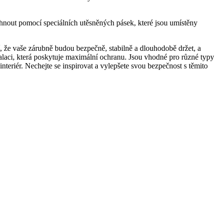
áhnout pomocí speciálních utěsněných pásek, které jsou umístěny
tí, že vaše zárubně budou bezpečně, stabilně a dlouhodobě držet, a
stalaci, která poskytuje maximální ‍ochranu. Jsou vhodné pro různé typy
interiér. Nechejte se inspirovat a vylepšete svou bezpečnost s těmito