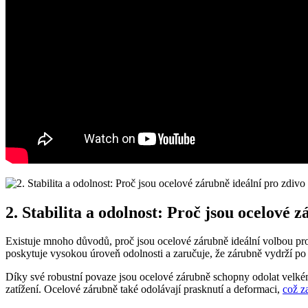
2. Stabilita a odolnost: Proč jsou ocelové 
Existuje mnoho důvodů, proč jsou ocelové⁣ zárubně ideální volbou pro i
⁤poskytuje vysokou úroveň odolnosti a zaručuje, že zárubně vydrží po 
Díky své robustní povaze jsou⁣ ocelové zárubně schopny odolat⁢ velk
zatížení. Ocelové zárubně‌ také‌ odolávají prasknutí a deformaci,
což z