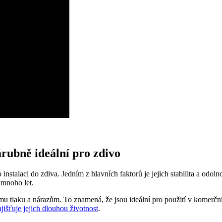
zárubně ideální pro zdivo
nstalaci do zdiva. Jedním z hlavních faktorů ‍je jejich stabilita a odo
​mnoho let.
ému tlaku a nárazům.⁣ To znamená, že jsou ideální pro použití v komer
ajišťuje jejich dlouhou životnost
.