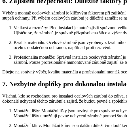
6. ‍Zajištění bezpečnosti: Důležité faktory
Výběr a montáž ocelových​ zárubní je klíčovým faktorem‌ při zajištění
stupeň ochrany. Při výběru ocelových zárubní je důležité zaměřit se na
Velikost a rozměry: Před⁤ instalací je nutné zjistit správnou ve
Ujistěte se, že zárubeň​ je správně přizpůsobena šířce a výšce dv
Kvalita materiálu: Ocelové zárubně jsou vyrobeny⁣ z kvalitního
ocelu s dodatečnou ochranou, například proti rezavění.
Profesionalita montáže: Správná instalace ‌ocelových zárubní j
zárubní. Pouze profesionálně namontované zárubně‍ zajistí, že
Dbejte na správný výběr, kvalitu materiálu a profesionální montáž ocel
7. Nezbytné doplňky pro dokonalou instala
Všichni, kdo se‌ rozhodnou pro instalaci ocelových zárubní do zdiva, s
dokonalé uchycení těchto zárubní a zajistí, že budou pevně a spolehliv
Montážní lišty: Montážní lišty jsou nezbytné pro⁣ správné uchyc
Montážní lišty umožňují pevné uchycení zárubně pomocí šroubů 
Montážní klíny:​ Montážní klíny jsou‌ dalším důležitým ⁤doplňke