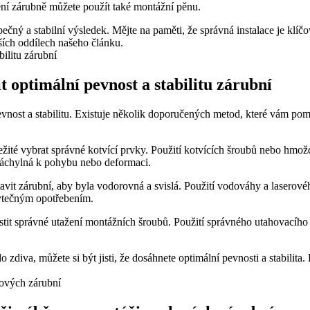
ení zárubně‍ můžete použít také ⁣montážní pěnu.
zpečný a stabilní výsledek. Mějte na paměti, že správná instalace je klí
lších​ oddílech našeho článku.
 optimální pevnost a stabilitu zárubní
í pevnost⁢ a stabilitu.⁢ Existuje několik doporučených metod,‍ které vám
ležité vybrat správné kotvící prvky. Použití kotvících šroubů‌ nebo hmož
 náchylná k pohybu nebo deformaci.
stavit zárubní, aby‍ byla vodorovná a⁣ svislá. ⁢Použití vodováhy a​ laser
zbytečným opotřebením.
jistit správné utažení⁤ montážních šroubů. Použití správného utahovací
diva, ‌můžete ⁢si být jisti, že dosáhnete optimální pevnosti a stabilita