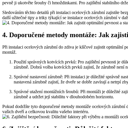
pevně ji ukotvěte šrouby či hmoždinkami. Pro zajištění stabilního drž
Sledováním těchto detailů při instalaci ocelových zárubní zajistíte be
další užitečné tipy a triky týkající se instalace ocelových zárubní ‌v da
4. Doporučené metody montáže: Jak zajistit
Při instalaci​ ocelových zárubní do zdiva je klíčové zajistit optimáln
montáž.
Použití správných⁤ kotvících prvků: Pro zajištění pevnosti je dů
zárubně. Dobrá volba kotvících prvků zajistí, že zárubně není
Správné nastavení zárubně: ‌Při instalaci je důležité správně na
nastavená zárubně zajistí, že dveře se dobře zavírají a netrpí 
Správné utažení montážních ⁤šroubů: Při montáži je důležité za
zárubně a udržet její⁣ stabilitu v dlouhodobém⁤ horizontu.
Pokud dodržíte tyto doporučené ‌metody montáže ocelových​ zárubní⁢ do z
vašich dveří a celkovou kvalitu vašeho interiéru.