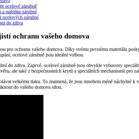
 zdivo
stit ocelové zárubně
a stabilitu zárubní
ži ocelových zárubní
bní do zdiva
ajistí ochranu vašeho domova
lbou pro ochranu vašeho domova. Díky svému pevnému materiálu poskytuj
oupání, ocelové zárubně jsou ideální volbou.
rubní​ do⁤ zdiva. Zaprvé, ocelové ​zárubně ⁣jsou obvykle vybaveny speciál
závěru, ale také z bezpečnostních krytů a ⁤speciálních​ mechanismů pro 
olávat velkému tlaku. To znamená, že jsou mnohem méně náchylné k vyt
proniknout do vašeho domova silou.