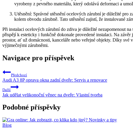
vyrobeny z pevného materiálu, který odolává deformaci a​ umo
Utěsnění: Správné utěsnění ocelových⁣ zárubní je důležité ⁢pro
kolem obvodu zárubně. Tato utěsnění zajistí, že instalované záru
Při instalaci ocelových zárubní ​do zdiva je ‍důležité nezapomenout n
přispějí k esteticky i funkčně dokonale provedené ​instalaci. Na závěr⁤
prostor, ať ‌už domácnosti, kanceláře nebo veřejné ‍objekty. Díky​ své 
výjimečnými zárubněmi. ​
Navigace pro příspěvek
Předchozí
Audi A3 8P oprava okna zadní dveře: Servis a renovace
Další
Jak udělat velikonoční věnec na dveře: Vlastní tvorba
Podobné příspěvky
Blog