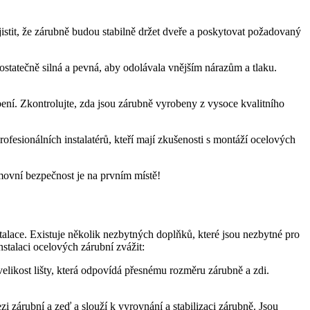
istit,⁣ že zárubně budou stabilně držet dveře a poskytovat požadovaný
 dostatečně silná a pevná, aby odolávala vnějším nárazům a tlaku.
bení. Zkontrolujte, zda jsou zárubně vyrobeny z vysoce kvalitního
esionálních⁤ instalatérů, kteří mají zkušenosti s montáží ocelových
movní⁣ bezpečnost je na ‌prvním místě!
stalace. Existuje několik‍ nezbytných doplňků, které jsou nezbytné pro
nstalaci ocelových zárubní zvážit:
velikost lišty, která odpovídá přesnému rozměru zárubně a zdi.
i zárubní a zeď a slouží k vyrovnání a stabilizaci zárubně. Jsou