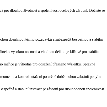
čová pro dlouhou životnost a spolehlivost ocelových zárubní. Dočtete se
 pomohou dosáhnout těchto požadavků a zabezpečit bezpečnou a stabilní
dinek s vysokou nosností⁣ a vhodnou délkou je klíčové pro stabilitu
ového měřiče je⁢ výhodné pro dosažení přesného​ výsledku. Správně
ho momentu a kontrola utažení po určité ‌době mohou zabránit pohybu
. Bezpečná a stabilní instalace je zásadní pro dlouhodobou spolehlivost