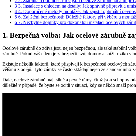
2
2. Stabilita a odolnost: Proč jsou ocelové zárubně ideální pro
3
3. Instalace s ⁣ohledem na detaily: Jak správně připravit a umí
4
4. Doporučené metody montáže: Jak zajistit optimální pevnost 
5
6. ‍Zajištění bezpečnosti: Důležité faktory při ⁤výběru a montá
6
7. Nezbytné doplňky pro dokonalou instalaci ocelových záru
1. Bezpečná volba: Jak⁢ ocelové zárubně z
Ocelové zárubně ⁣do zdiva jsou nejen bezpečnou, ale také stabilní vo
zárubně.‍ Pokud váš cílem je ⁢zabezpečit svůj domov a snížit riziko vl
Existuje několik faktorů, které přispívají k bezpečnosti​ ocelových zá
většinu zlodějů. Tyto zámky se často skládají nejen ze standardního 
Dále, ocelové zárubně mají silné a pevné rámy, čímž jsou schopny od
důležité‌ v případě, že‍ byste se ocitli v situaci, kdy se někdo snaží⁤ 