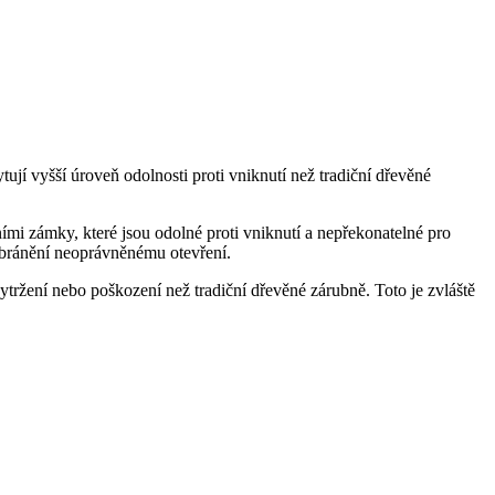
í‌ vyšší úroveň odolnosti proti vniknutí než tradiční dřevěné
ními zámky, které⁤ jsou odolné proti vniknutí a nepřekonatelné pro
zabránění neoprávněnému otevření.
ržení nebo poškození než tradiční dřevěné zárubně. Toto je zvláště