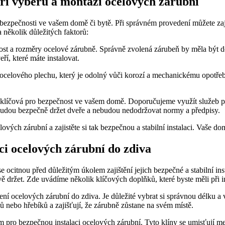
 při ⁤výběru a montáži ocelových zárubní
 bezpečnosti ve vašem domě či​ bytě. Při ​správném provedení můžete zaj
 několik důležitých faktorů:
likost a​ rozměry ocelové zárubně. Správně zvolená zárubeň by měla být‍
eří, které máte instalovat.
​ ocelového plechu, který je odolný‌ vůči korozí a mechanickému ​opotře
e klíčová pro bezpečnost ve vašem domě. Doporučujeme využít služeb prof
 budou bezpečně držet dveře a nebudou nedodržovat​ normy a předpisy.
ových zárubní a zajistěte si tak bezpečnou a stabilní instalaci. Vaše do
ci ocelových zárubní do zdiva
e ocitnou před důležitým úkolem zajištění jejich bezpečné a stabilní in
ě ⁢držet. Zde uvádíme několik klíčových doplňků, které byste měli při i
ení ocelových zárubní do​ zdiva. Je důležité vybrat si správnou délku a 
nebo hřebíků a zajišťují, ⁤že zárubně zůstane na svém místě.
m pro bezpečnou instalaci ocelových zárubní. Tyto klíny se umisťují mez