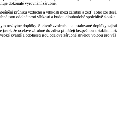
žňuje dokonalé vyrovnání zárubně.
 zabránění průniku vzduchu a vlhkosti mezi zárubní a zeď. Toho lze dos
bně jsou odolné proti vlhkosti a⁢ budou dlouhodobě spolehlivě⁢ sloužit.
a tyto nezbytné doplňky. Správně zvolené a nainstalované⁢ doplňky zajis
 je jasné, že ocelové zárubně do zdiva přinášejí bezpečnou a stabilní in
vysoké kvalitě a ⁤odolnosti jsou ocelové zárubně skvělou volbou pro váš 