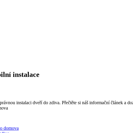
lní instalace
správnou instalaci dveří do zdiva. Přečtěte si náš informační článek a doz
eho domova