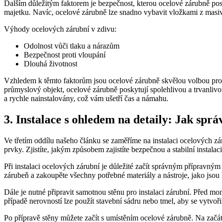
Dalším důležitým faktorem je bezpečnost, kterou ocelové⁣ zárubně p
majetku. Navíc, ocelové zárubně ‌lze snadno vybavit ⁤vložkami z mas
Výhody ocelových zárubní v zdivu:
Odolnost vůči tlaku a nárazům
Bezpečnost proti vloupání
Dlouhá životnost
Vzhledem k těmto faktorům‌ jsou ocelové zárubně skvělou volbou pro ​ka
průmyslový objekt, ocelové zárubně poskytují spolehlivou‍ a ⁢trvanlivo
⁢a rychle‍ nainstalovány, ⁤což vám ušetří čas⁣ a námahu.
3. Instalace s ⁣ohledem na detaily: Jak spr
Ve třetím oddílu našeho článku se zaměříme na instalaci ocelových zárub
prvky. Zjistíte, jakým způsobem zajistíte bezpečnou a stabilní instalaci
Při instalaci ocelových zárubní je důležité začít správným přípravný
zárubeň a zakoupěte všechny ⁣potřebné materiály a nástroje, jako jsou
Dále je nutné připravit samotnou stěnu pro instalaci zárubní. Před montá
případě ⁢nerovností lze použít‌ stavební sádru nebo tmel, aby se vytvoř
Po přípravě stěny ⁢můžete začít s umístěním ocelové zárubně. Na začát