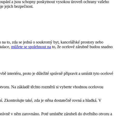
 vloupání a jsou schopny poskytnout vysokou úroveň ochrany vašeho
e jejich bezpečnost.
 na to, zda​ se‌ jedná o soukromý byt, kancelářské prostory nebo
talace,
můžete se spolehnout na
to, že ocelové zárubně budou snadno
 interiéru, proto je důležité správně připravit a‍ umístit tyto ocelové
o otvoru. Na základě těchto rozměrů si vyberte vhodnou ocelovou
 Zkontrolujte také, ⁤zda je ⁢stěna dostatečně rovná⁢ a hladká. V‌
 správně ⁣v něm zarovnáno. Poté umístěte zárubeň do dveřního otvoru a