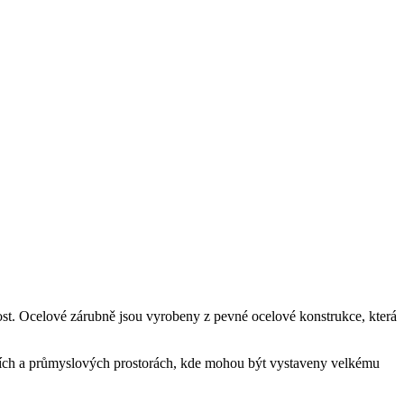
lnost. Ocelové zárubně jsou vyrobeny ⁤z pevné ocelové konstrukce, která
čních a průmyslových prostorách, kde mohou být vystaveny ⁣velkému