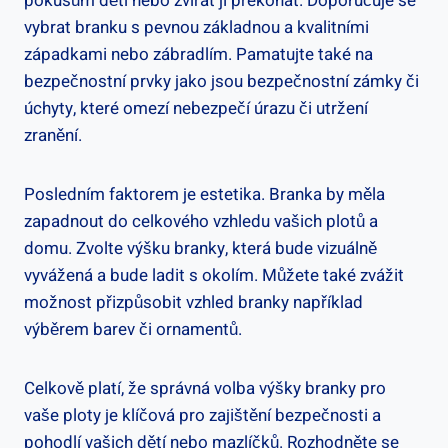
pokusům dětí⁣ nebo zvířat ji překonat. Doporučuje se
vybrat branku s pevnou základnou ⁣a kvalitními
západkami nebo zábradlím. Pamatujte také ‍na
bezpečnostní prvky jako jsou bezpečnostní‍ zámky ‍či
úchyty, ⁤které omezí ‌nebezpečí úrazu či utržení
zranění.
Posledním faktorem je estetika. ⁢Branka by měla
zapadnout do ⁢celkového vzhledu ⁤vašich plotů ‌a⁤
domu.‍ Zvolte výšku ‌branky, která bude vizuálně
vyvážená⁣ a bude ladit s okolím. Můžete také zvážit
možnost přizpůsobit vzhled branky například
⁢výběrem⁣ barev či ornamentů.
Celkově platí, že správná volba ‍výšky branky ‌pro
vaše ploty​ je klíčová pro zajištění bezpečnosti a
pohodlí vašich dětí nebo ⁤mazlíčků. ‌Rozhodněte se