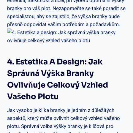
estetika, funkčnost a účel, při​ výběru optimální výšky
branky pro váš plot.‍ Nezapomeňte se také poradit se
specialistou, aby⁢ se zajistilo, ⁤že výška branky bude
přesně odpovídat vašim potřebám a‌ požadavkům.
4. Estetika A Design: Jak
Správná Výška Branky
Ovlivňuje Celkový Vzhled⁢
Vašeho Plotu
Jak vysoko je klika branky je ‌jedním z důležitých
aspektů, který může ovlivnit celkový vzhled vašeho
plotu. Správná volba‍ výšky branky je klíčová ⁤pro