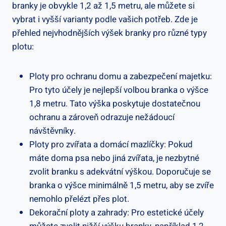
branky je ‍obvykle 1,2 ‍až 1,5 ​metru, ale můžete si
vybrat i vyšší varianty podle vašich⁣ potřeb. Zde je
přehled nejvhodnějších výšek branky ‍pro různé typy
plotu:
Ploty pro​ ochranu domu ⁤a zabezpečení​ majetku:
Pro tyto účely je nejlepší volbou branka o výšce
1,8 ⁢metru. Tato ⁢výška poskytuje dostatečnou
ochranu ⁤a zároveň‍ odrazuje ‌nežádoucí
návštěvníky.
Ploty pro zvířata a domácí mazlíčky: Pokud
máte doma psa nebo jiná ⁢zvířata, je‍ nezbytné
zvolit branku s adekvátní⁣ výškou. Doporučuje se
branka o výšce minimálně 1,5 metru, aby se zvíře
⁤nemohlo přelézt přes plot.
Dekorační ploty a ‌zahrady: Pro estetické účely⁣