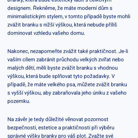
designem. Řekněme, že ⁤máte⁢ moderní dům s
‌minimalistickým stylem, v tomto případě ⁣byste mohli
zvážit ⁣branku s nižší výškou, která nebude příliš
dominovat vzhledu vašeho domu.
Nakonec, nezapomeňte zvážit⁢ také ​praktičnost. Je-li
vaším cílem zabránit průchodu velkých⁢ zvířat nebo
malých‍ dětí, měli byste⁣ zvážit branku s vhodnou
výškou, která bude‌ splňovat tyto požadavky. V
případě, že máte velkého‍ psa, můžete⁢ zvážit⁣ branku⁢
s vyšší výškou, ⁢aby zabraňovala jeho‌ úniku z vašeho
pozemku.
Na závěr je tedy důležité ‌věnovat pozornost
bezpečnosti, estetice a praktičnosti při výběru⁣
správné výšky branky pro váš plot. Zvažte své