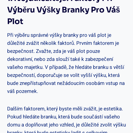
⁢výběru Výšky Branky⁢ Pro Váš
Plot
Při⁤ výběru správné výšky branky pro váš plot je
důležité zvážit několik faktorů. Prvním faktorem je
bezpečnost. ‍Zvažte, zda​ je ⁤váš plot ⁤pouze
dekorativní, nebo zda slouží také k zabezpečení
vašeho majetku. V ⁢případě, že hledáte ⁣branku s větší
bezpečností, doporučuje ‌se volit vyšší ‍výšku, ⁢která
bude znepřístupňovat nežádoucím osobám vstup na
váš pozemek.
Dalším faktorem, který byste měli zvážit, je estetika.
Pokud hledáte branku, která bude součástí vašeho
domu a doplňovat jeho vzhled, je​ důležité zvolit výšku
branky,⁢ která bude esteticky ladit s celkovým