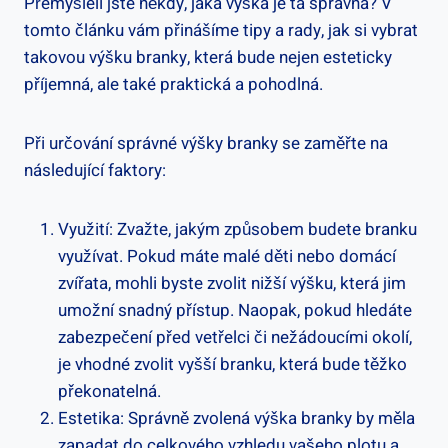
Přemýšleli jste‍ někdy, jaká výška⁤ je ta správná? V
tomto článku vám‍ přinášíme tipy a rady, jak si vybrat
takovou⁤ výšku‌ branky, ‍která ⁢bude⁢ nejen ‍esteticky
příjemná, ale také praktická a ‌pohodlná.
Při​ určování⁣ správné výšky ‍branky se zaměřte​ na
následující‍ faktory:
Využití: Zvažte, jakým způsobem budete⁣ branku
využívat. ⁣Pokud máte malé​ děti nebo domácí
zvířata, mohli byste zvolit⁣ nižší výšku, která jim
umožní snadný přístup. Naopak, pokud hledáte
zabezpečení ‌před⁤ vetřelci či nežádoucími okolí,
je vhodné zvolit vyšší branku, která bude těžko
překonatelná.
Estetika: Správně zvolená výška branky by měla‍
zapadat do celkového vzhledu vašeho plotu a