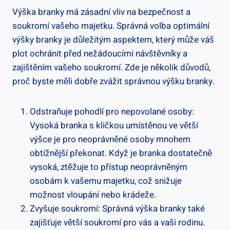
Výška branky⁤ má⁢ zásadní ⁣vliv na bezpečnost⁤ a
soukromí vašeho majetku. Správná volba optimální
výšky branky je důležitým aspektem, který může váš
plot ochránit před nežádoucími návštěvníky a
zajištěním vašeho soukromí. Zde je několik důvodů,
proč byste měli dobře zvážit ​správnou výšku branky.
Odstraňuje‍ pohodlí ​pro nepovolané osoby:
Vysoká branka s ‌kličkou umístěnou ve větší
výšce je pro neoprávněné osoby mnohem
obtížnější překonat. Když je branka dostatečně
vysoká, ztěžuje⁣ to přístup neoprávněným
osobám k vašemu⁣ majetku, což snižuje
možnost vloupání nebo krádeže.
Zvyšuje ⁣soukromí: Správná ‌výška branky také
zajišťuje větší soukromí pro ⁤vás a vaši rodinu.