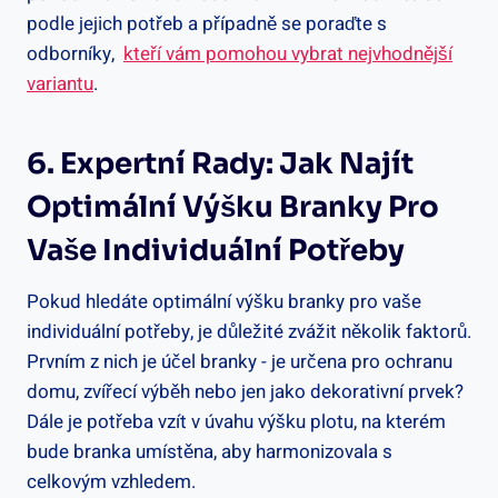
podle jejich potřeb a případně se ‌poraďte ‍s
odborníky, ⁤
kteří ⁣vám pomohou vybrat nejvhodnější‍
variantu
.
6. Expertní⁣ Rady: Jak Najít⁢
Optimální Výšku Branky Pro
⁣vaše Individuální Potřeby
Pokud hledáte optimální výšku branky pro‍ vaše
‌individuální potřeby, je důležité zvážit několik faktorů.
⁣Prvním z nich je ‍účel branky ​- je určena pro ochranu⁣
domu, zvířecí výběh nebo jen jako ⁣dekorativní ⁤prvek?
Dále je ⁣potřeba vzít v úvahu‍ výšku plotu, na kterém
bude branka umístěna, aby harmonizovala s
celkovým ⁢vzhledem.