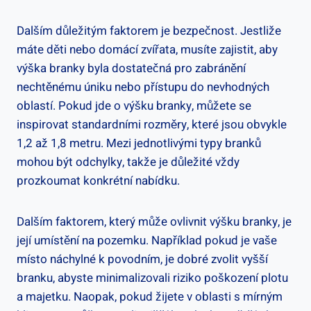
Dalším důležitým faktorem je bezpečnost. Jestliže⁢
máte děti nebo domácí zvířata, musíte zajistit, aby
výška branky ⁣byla dostatečná pro‌ zabránění
nechtěnému úniku nebo přístupu do nevhodných
oblastí. ⁢Pokud jde o výšku branky, můžete se
inspirovat standardními⁢ rozměry,‌ které jsou obvykle
1,2 ⁣až ‍1,8 metru. Mezi jednotlivými ‌typy branků
mohou být odchylky, takže je důležité vždy
prozkoumat ⁢konkrétní nabídku.
Dalším faktorem, který ​může ovlivnit výšku branky, je
její umístění na pozemku.‌ Například pokud je ​vaše
⁤místo náchylné k povodním,​ je dobré zvolit vyšší
branku, abyste​ minimalizovali riziko poškození plotu
a majetku.⁢ Naopak, pokud‌ žijete ⁢v oblasti s ⁣mírným