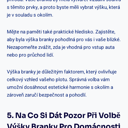
⁢s těmito ⁤prvky, a proto byste měli ⁣vybrat výšku, ‌která‌
je ⁣v​ souladu s okolím.
Mějte na ​paměti také praktické hledisko. Zajistěte,
aby byla výška branky pohodlná pro vás ⁤i vaše blízké.
Nezapomeňte zvážit, zda je ⁣vhodná pro vstup auta
nebo pro⁤ průchod lidí.
Výška branky je​ důležitým faktorem, který ovlivňuje
celkový vzhled vašeho plotu. Správná volba vám
umožní dosáhnout‌ estetické harmonie s ​okolím a
zároveň zaručí bezpečnost a pohodlí.
5. Na​ Co Si Dát ⁤pozor ‍při Volbě
Výšky Branky Pro⁤ Domácnosti