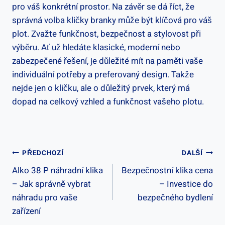
pro‍ váš konkrétní prostor. Na​ závěr se dá říct, že
správná volba kličky branky může ⁢být klíčová pro váš
plot. Zvažte funkčnost, bezpečnost a stylovost při
výběru. Ať už hledáte klasické, moderní nebo
zabezpečené řešení, je důležité mít na paměti vaše
individuální potřeby‌ a preferovaný design. Takže
nejde jen o kličku, ale o důležitý prvek, který má
dopad na celkový vzhled ‍a funkčnost vašeho plotu.
Navigace
PŘEDCHOZÍ
DALŠÍ
Alko 38 P náhradní klika
Bezpečnostní klika cena
Pro
– Jak správně vybrat
– Investice do
Příspěvek
náhradu pro vaše
bezpečného bydlení
zařízení