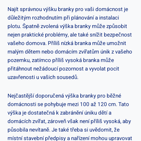
Najít správnou výšku ‍branky pro vaši domácnost je
důležitým rozhodnutím ⁣při plánování a instalaci
plotu. Špatně zvolená výška branky ⁣může způsobit
nejen praktické problémy, ale také snížit bezpečnost
vašeho domova. Příliš nízká branka může ‍umožnit
malým dětem nebo domácím ⁤zvířatům‍ únik z vašeho
pozemku, zatímco‍ příliš vysoká ‍branka ⁤může
přitáhnout nežádoucí pozornost a ‌vyvolat pocit
uzavřenosti u vašich sousedů.
Nejčastější doporučená výška branky pro běžné
domácnosti se pohybuje‍ mezi⁢ 100 ‍až 120 cm. Tato
výška ‌je⁢ dostatečná k zabránění úniku dětí a
domácích zvířat, zároveň však​ není příliš vysoká, aby
působila nevítaně. ⁤Je také třeba si ⁢uvědomit, že
místní stavební předpisy a nařízení mohou upravovat ​