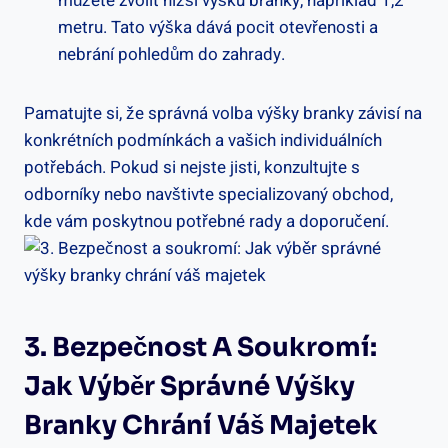
můžete zvolit nižší výšku branky, například 1,2
metru. Tato výška dává pocit otevřenosti a
nebrání pohledům do zahrady.
Pamatujte ⁤si, ⁢že​ správná volba výšky branky závisí na
konkrétních podmínkách a vašich ​individuálních
potřebách. Pokud ⁢si nejste jisti, konzultujte s‌
odborníky nebo‍ navštivte specializovaný obchod,
kde vám poskytnou ⁤potřebné rady⁤ a⁢ doporučení.
3. ⁤Bezpečnost A⁢ Soukromí:
Jak Výběr Správné Výšky
Branky Chrání Váš Majetek