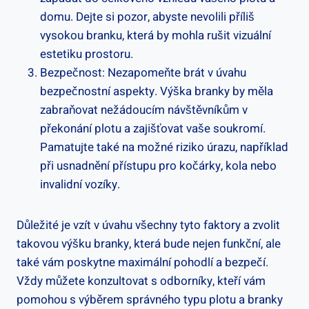
domu. ⁣Dejte si‍ pozor, abyste nevolili příliš
⁢vysokou branku,⁣ která by ‍mohla rušit vizuální
estetiku prostoru.
Bezpečnost: Nezapomeňte brát v úvahu
bezpečnostní aspekty. Výška branky ​by měla
zabraňovat nežádoucím návštěvníkům v
‍překonání‍ plotu a‌ zajišťovat vaše soukromí.
Pamatujte také na možné ⁢riziko⁢ úrazu, například
při usnadnění přístupu pro kočárky, ​kola nebo
⁢invalidní vozíky.
Důležité je‌ vzít v úvahu všechny tyto faktory⁢ a⁤ zvolit ​
takovou výšku branky, která bude nejen funkční, ale
také vám poskytne maximální pohodlí a bezpečí.
Vždy​ můžete konzultovat s odborníky, kteří vám
pomohou s výběrem správného typu plotu a ‍branky