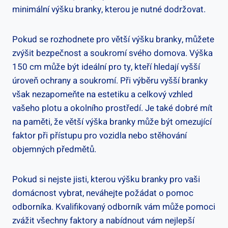
minimální výšku branky, kterou⁤ je‍ nutné ⁢dodržovat.
Pokud se rozhodnete pro větší výšku branky, můžete
zvýšit bezpečnost a soukromí svého ​domova. Výška
150⁤ cm může být ideální pro ty,​ kteří hledají vyšší
úroveň ochrany a soukromí. Při výběru vyšší branky
však ⁤nezapomeňte na​ estetiku a celkový vzhled
vašeho plotu a okolního prostředí. Je také dobré mít
na paměti, že větší výška branky může být‌ omezující
faktor při přístupu pro vozidla nebo stěhování
objemných předmětů.
Pokud si nejste jisti, kterou výšku branky pro vaši
domácnost vybrat, neváhejte⁣ požádat o pomoc
odborníka. Kvalifikovaný odborník vám může pomoci
zvážit všechny faktory a nabídnout vám nejlepší