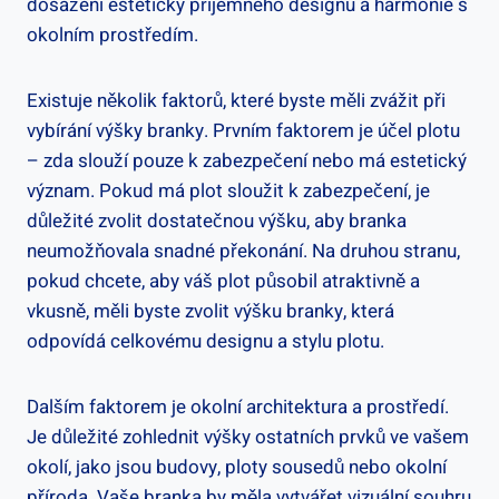
dosažení esteticky příjemného⁤ designu a harmonie s
okolním prostředím.
Existuje ‌několik faktorů, ​které byste měli zvážit ⁣při
vybírání výšky branky. Prvním faktorem je ⁣účel plotu
– zda⁢ slouží pouze k zabezpečení nebo má estetický
význam. Pokud⁤ má plot sloužit k zabezpečení, je
důležité zvolit dostatečnou výšku, aby branka
neumožňovala snadné překonání. Na druhou stranu,
pokud chcete, aby váš plot působil atraktivně a
vkusně, měli byste zvolit výšku branky, která
odpovídá celkovému designu⁣ a stylu plotu.
Dalším faktorem je okolní architektura a prostředí.
Je důležité ‍zohlednit výšky ostatních prvků⁤ ve vašem
okolí,⁣ jako jsou ​budovy, ploty sousedů‌ nebo okolní
příroda. Vaše branka ‌by měla vytvářet vizuální souhru