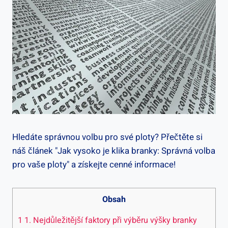
Hledáte správnou‌ volbu pro své ploty? ​Přečtěte si
‌náš článek "Jak ‍vysoko‌ je klika‌ branky: Správná volba
pro vaše ploty" a​ získejte cenné informace!
Obsah
1
1. Nejdůležitější faktory při ⁢výběru výšky branky⁢