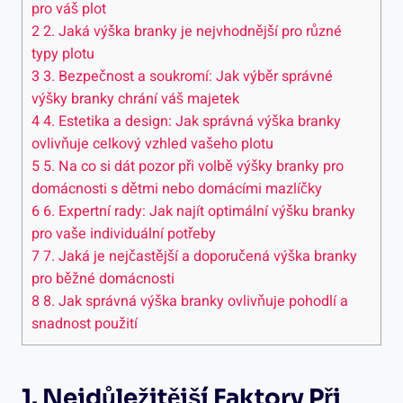
pro váš plot
2
2. ‍Jaká výška‌ branky je nejvhodnější pro různé
typy​ plotu
3
3. ⁤Bezpečnost a⁢ soukromí: Jak výběr správné
výšky branky chrání váš majetek
4
4. Estetika a design: Jak správná výška branky
ovlivňuje celkový vzhled⁢ vašeho plotu
5
5. Na​ co si dát ⁤pozor ‍při volbě výšky branky pro⁤
domácnosti s dětmi nebo ‍domácími‍ mazlíčky
6
6. Expertní⁣ rady: Jak najít⁢ optimální výšku branky
pro ⁣vaše individuální potřeby
7
7. Jaká je nejčastější⁣ a doporučená výška branky⁣
pro běžné ⁤domácnosti
8
8. Jak správná​ výška⁢ branky ovlivňuje ⁣pohodlí a
snadnost použití
1. Nejdůležitější Faktory Při