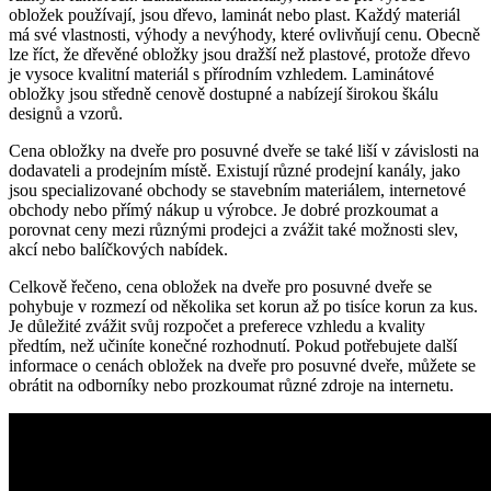
obložek používají, jsou dřevo, laminát nebo plast. Každý materiál
má své vlastnosti, výhody a nevýhody, které ovlivňují cenu. Obecně
lze říct, že dřevěné obložky jsou dražší než plastové, protože dřevo
je vysoce kvalitní materiál s přírodním vzhledem. Laminátové
obložky jsou středně cenově dostupné a nabízejí širokou škálu
designů a vzorů.
Cena obložky na dveře pro posuvné dveře se také liší v závislosti na
dodavateli a prodejním místě. Existují různé prodejní kanály, jako
jsou specializované obchody se stavebním materiálem, internetové
obchody nebo přímý nákup u výrobce. Je dobré prozkoumat a
porovnat ceny mezi různými prodejci a zvážit také možnosti slev,
akcí nebo balíčkových nabídek.
Celkově řečeno, cena obložek na dveře pro posuvné dveře se
pohybuje v rozmezí od několika set korun až po tisíce korun za kus.
Je důležité zvážit svůj rozpočet a preferece vzhledu a kvality
předtím, než učiníte konečné rozhodnutí. Pokud potřebujete další
informace o cenách obložek na dveře pro posuvné dveře, můžete se
obrátit na odborníky nebo prozkoumat různé zdroje na internetu.