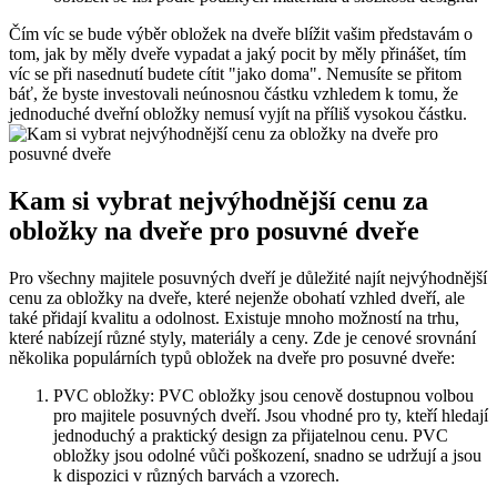
Čím víc se bude výběr obložek na dveře blížit vašim představám o
tom, jak by měly dveře vypadat a jaký pocit by měly přinášet, tím
víc se při nasednutí budete cítit "jako doma". Nemusíte se přitom
báť, že byste investovali neúnosnou částku vzhledem k tomu, že
jednoduché dveřní obložky nemusí vyjít na příliš vysokou částku.
Kam si vybrat nejvýhodnější cenu za
obložky na dveře pro posuvné dveře
Pro všechny majitele posuvných dveří je důležité najít nejvýhodnější
cenu za obložky na dveře, které nejenže obohatí vzhled dveří, ale
také přidají kvalitu a odolnost. Existuje mnoho možností na trhu,
které nabízejí různé styly, materiály a ceny. Zde je cenové srovnání
několika populárních typů obložek na dveře pro posuvné dveře:
PVC obložky: PVC obložky jsou cenově dostupnou volbou
pro majitele posuvných dveří. Jsou vhodné pro ty, kteří hledají
jednoduchý a praktický design za přijatelnou cenu. PVC
obložky jsou odolné vůči poškození, snadno se udržují a jsou
k dispozici v různých barvách a vzorech.