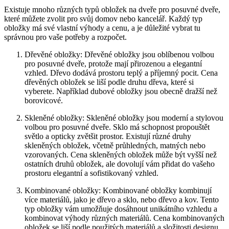
Existuje mnoho různých typů obložek na dveře pro posuvné dveře,
které můžete zvolit pro svůj domov nebo kancelář. Každý typ
obložky má své vlastní výhody a cenu, a je důležité vybrat tu
správnou pro vaše potřeby a rozpočet.
Dřevěné obložky: Dřevěné obložky jsou oblíbenou volbou
pro posuvné dveře, protože mají přirozenou a elegantní
vzhled. Dřevo dodává prostoru teplý a příjemný pocit. Cena
dřevěných obložek se liší podle druhu dřeva, které si
vyberete. Například dubové obložky jsou obecně dražší než
borovicové.
Skleněné obložky: Skleněné obložky jsou moderní a stylovou
volbou pro posuvné dveře. Sklo má schopnost propouštět
světlo a opticky zvětšit prostor. Existují různé druhy
skleněných obložek, včetně průhledných, matných nebo
vzorovaných. Cena skleněných obložek může být vyšší než
ostatních druhů obložek, ale dovolují vám přidat do vašeho
prostoru elegantní a sofistikovaný vzhled.
Kombinované obložky: Kombinované obložky kombinují
více materiálů, jako je dřevo a sklo, nebo dřevo a kov. Tento
typ obložky vám umožňuje dosáhnout unikátního vzhledu a
kombinovat výhody různých materiálů. Cena kombinovaných
obložek se liší podle použitých materiálů a složitosti designu.