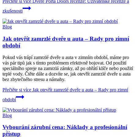
Přečtěte si více
Dveře Porta Doors recenze: Uživatelské recenze a
zkušenosti
Blog
Jak otevřít zamrzlé dveře u auta – Rady pro zimní
období
Pokud vás trápí zamrzlé dveře u auta v zimním období, máme pro
vás pár tipů jak s tímto problémem efektivně bojovat. Od použití
speciálního spreje na zamrzlá zámky, až po ohřátí klíče nebo použití
teplé vody. Čtěte dále a dozvíte se, jak otevřít zamrzlé dveře u auta
bez zbytečného stresu a námahy.
Přečtěte si více
Jak otevřít zamrzlé dveře u auta – Rady pro zimní
období
Blog
Vybourání zárubní cena: Náklady a profesionální
přístup