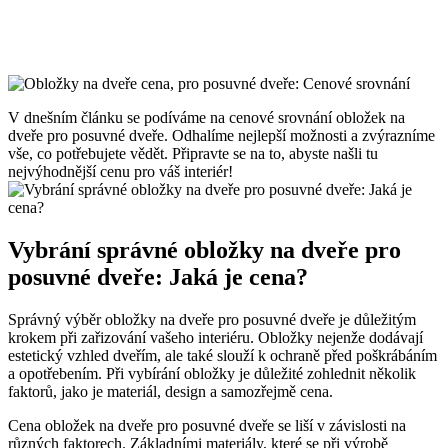
V dnešním článku se podíváme na cenové srovnání obložek na
dveře pro posuvné dveře. Odhalíme nejlepší možnosti a zvýrazníme
vše, co potřebujete vědět. Připravte se na to, abyste našli tu
nejvýhodnější cenu pro váš interiér!
Vybrání správné obložky na dveře pro
posuvné dveře: Jaká je cena?
Správný výběr obložky na dveře pro posuvné dveře je důležitým
krokem při zařizování vašeho interiéru. Obložky nejenže dodávají
estetický vzhled dveřím, ale také slouží k ochraně před poškrábáním
a opotřebením. Při vybírání obložky je důležité zohlednit několik
faktorů, jako je materiál, design a samozřejmě cena.
Cena obložek na dveře pro posuvné dveře se liší v závislosti na
různých faktorech. Základními materiály, které se při výrobě