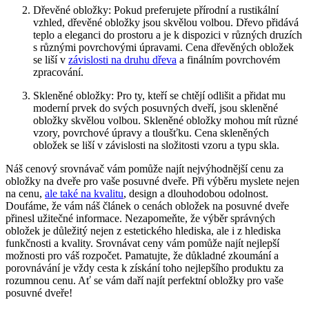
Dřevěné obložky: Pokud preferujete přírodní a rustikální
vzhled, dřevěné obložky jsou skvělou volbou. Dřevo přidává
teplo a eleganci do prostoru a je k dispozici v různých druzích
s různými povrchovými úpravami. Cena dřevěných obložek
se liší v
závislosti na druhu dřeva
a finálním povrchovém
zpracování.
Skleněné obložky: Pro ty, kteří se chtějí odlišit a přidat mu
moderní prvek do svých posuvných dveří, jsou skleněné
obložky skvělou volbou. Skleněné obložky mohou mít různé
vzory, povrchové úpravy a tloušťku. Cena skleněných
obložek se liší v závislosti na složitosti vzoru a typu skla.
Náš cenový srovnávač vám pomůže najít nejvýhodnější cenu za
obložky na dveře pro vaše posuvné dveře. Při výběru myslete nejen
na cenu,
ale také na kvalitu
, design a dlouhodobou odolnost.
Doufáme, že vám náš článek o cenách obložek na posuvné dveře
přinesl užitečné informace. Nezapomeňte, že výběr správných
obložek je důležitý nejen z estetického hlediska, ale i z hlediska
funkčnosti a kvality. Srovnávat ceny vám pomůže najít nejlepší
možnosti pro váš rozpočet. Pamatujte, že důkladné zkoumání a
porovnávání je vždy cesta k získání toho nejlepšího produktu za
rozumnou cenu. Ať se vám daří najít perfektní obložky pro vaše
posuvné dveře!