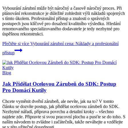
Vybourání zárubní může být náročný a časově náročný proces. Při
plánování rekonstrukce je důležité zohlednit výši nákladů spojených
s tímto úkolem. Profesionální přístup a znalosti o správných
postupech jsou klíčové pro dosažení kvalitního výsledku. Hledání
renomovaného specializovaného dodavatele je tedy nezbytné pro
úspěšnou rekonstrukci.
Přečtěte si více
Vybourání zárubní cena: Náklady a profesionální
přístup
Blog
Jak Přidělat Ocelovou Zárubeň do SDK: Postup
Pro Domácí Kutily
Chcete vyměnit dveřní zárubeň, ale nevíte, jak na to? V tomto
článku se dozvíte postup, jak přidělat ocelovou zárubeň do SDK.
Nezbytné nářadí, příprava povrchu a detailní kroky – všechno
najdete zde. Připravte si svou pracovní plochu a pusťte se do toho. S
naším návodem to zvládne i začátečník, takže neváhejte a vzdělejte
se v této užitečné dovednosti.